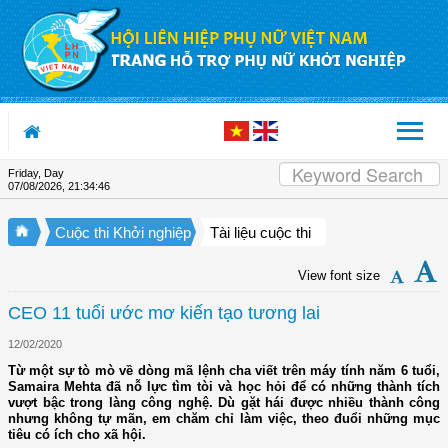
Skip to Content
Friday, Day
07/08/2026
,
21:34:47
Cuộc thi Khởi nghiệp
Tài liệu cuộc thi
View font size
CEO 11 tuổi ước mơ kiến tạo tương lai
12/02/2020
Từ một sự tò mò về dòng mã lệnh cha viết trên máy tính năm 6 tuổi,
Samaira Mehta đã nỗ lực tìm tòi và học hỏi để có những thành tích
vượt bậc trong làng công nghệ. Dù gặt hái được nhiều thành công
nhưng không tự mãn, em chăm chỉ làm việc, theo đuổi những mục
tiêu có ích cho xã hội.