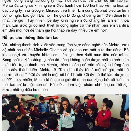
người đồng sáng lập công ty này, nơi bán các trò chơi do em tạo ra.
Mehta đã từng có kinh nghiệm điều hành hơn 150 hội thảo về mã hóa tại
các công ty như Google, Microsoft và Intel. Em cũng đã phát biểu tại hơn
50 hội nghị, bao gồm Đại hội Thế giới Di động, chương trình điện thoại lớn
nhất thế giới. Tuy nhiên, bề dày kinh nghiệm đó chẳng hề làm em thỏa
mãn. Em ước gì có một thiết bị công nghệ có thể nhân bản em và đưa
em đến mọi nơi để tham gia hội thảo và dạy nhiều trẻ em hơn.
Nỗ lực cho những điều lớn lao
Với những thành tích xuất sắc trong lĩnh vực công nghệ của Mehta, cựu
đệ nhất phu nhân Michelle Obama đã gửi cho em một bức thư riêng. Bà
khen ngợi và khuyến khích em tiếp tục theo đuổi mục tiêu của mình.
Song những điều đáng tự hào đó cũng không ngăn được những ánh nhìn
thiếu tôn trọng dành cho Mehta, thỉnh thoảng cô vẫn bắt gặp những ánh
nhìn đầy thành kiến. Mehta kể: "Khi nhìn thấy tôi là một cô gái, một số
người sẽ nghĩ: "Cô ấy chỉ là một cô bé 11 tuổi. Cô ấy có thể làm được gì
chứ?". Tuy nhiên, Mehta không bao giờ để mình dao động bởi cô luôn tin
tuổi tác chỉ là một con số. Bất cứ ai làm việc chăm chỉ cũng có thể đạt
được những điều họ muốn.