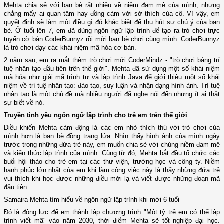
Mehta chia sẻ với bạn bè rất nhiều về niềm đam mê của mình, nhưng
chẳng mấy ai quan tâm hay đồng cảm với sở thích của cô. Vì vậy, em
quyết định sẽ làm một điều gì đó khác biệt để thu hút sự chú ý của bạn
bè. Ở tuổi lên 7, em đã dùng ngôn ngữ lập trình để tạo ra trò chơi trực
tuyến cờ bàn CoderBunnyz rồi mời bạn bè chơi cùng mình. CoderBunnyz
là trò chơi dạy các khái niệm mã hóa cơ bản.
2 năm sau, em ra mắt thêm trò chơi mới CoderMindz - "trò chơi bảng trí
tuệ nhân tạo đầu tiên trên thế giới". Mehta đã sử dụng một số khái niệm
mã hóa như giải mã trình tự và lập trình Java để giới thiệu một số khái
niệm về trí tuệ nhân tạo: đào tạo, suy luận và nhận dạng hình ảnh. Trí tuệ
nhân tạo là một chủ đề mà nhiều người đã nghe nói đến nhưng ít ai thật
sự biết về nó.
Truyền tình yêu ngôn ngữ lập trình cho trẻ em trên thế giới
Điều khiến Mehta cảm động là các em nhỏ thích thú với trò chơi của
mình hơn là bạn bè đồng trang lứa. Nhìn thấy hình ảnh của mình ngày
trước trong những đứa trẻ này, em muốn chia sẻ với chúng niềm đam mê
và kiến thức lập trình của mình. Cũng từ đó, Mehta bắt đầu tổ chức các
buổi hội thảo cho trẻ em tại các thư viện, trường học và công ty. Niềm
hạnh phúc lớn nhất của em khi làm công việc này là thấy những đứa trẻ
vui thích khi học được những điều mới lạ và viết được những đoạn mã
đầu tiên.
Samaira Mehta tìm hiểu về ngôn ngữ lập trình khi mới 6 tuổi
Đó là động lực để em thành lập chương trình "Một tỷ trẻ em có thể lập
trình viết mã" vào năm 2030, thời điểm Mehta sẽ tốt nghiệp đại học.