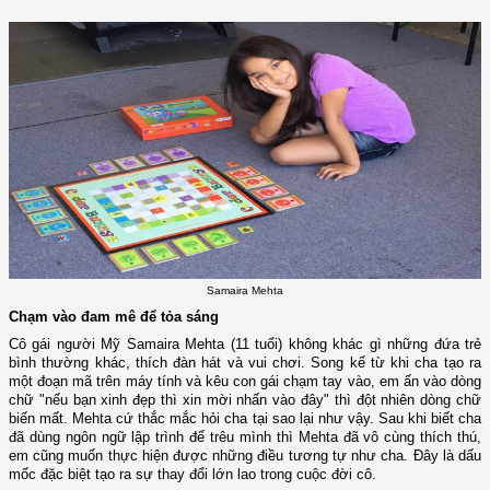
Samaira Mehta
Chạm vào đam mê để tỏa sáng
Cô gái người Mỹ Samaira Mehta (11 tuổi) không khác gì những đứa trẻ
bình thường khác, thích đàn hát và vui chơi. Song kể từ khi cha tạo ra
một đoạn mã trên máy tính và kêu con gái chạm tay vào, em ấn vào dòng
chữ "nếu bạn xinh đẹp thì xin mời nhấn vào đây" thì đột nhiên dòng chữ
biến mất. Mehta cứ thắc mắc hỏi cha tại sao lại như vậy. Sau khi biết cha
đã dùng ngôn ngữ lập trình để trêu mình thì Mehta đã vô cùng thích thú,
em cũng muốn thực hiện được những điều tương tự như cha. Đây là dấu
mốc đặc biệt tạo ra sự thay đổi lớn lao trong cuộc đời cô.