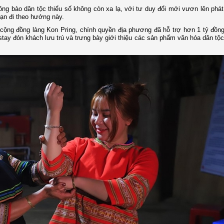
đồng bào dân tộc thiểu số không còn xa lạ, với tư duy đổi mới vươn lên phát 
dạn đi theo hướng này.
 cộng đồng làng Kon Pring, chính quyền địa phương đã hỗ trợ hơn 1 tỷ đồn
ay đón khách lưu trú và trưng bày giới thiệu các sản phẩm văn hóa dân tộc