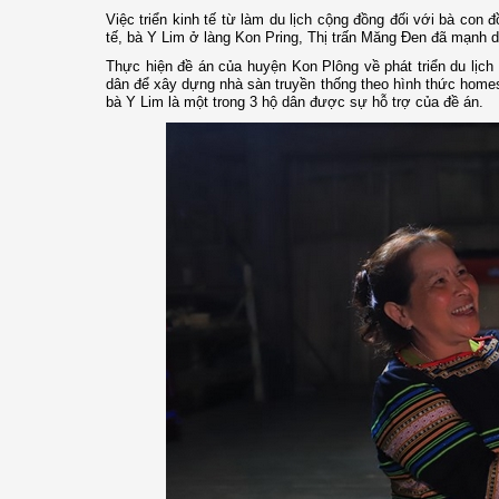
Việc triển kinh tế từ làm du lịch cộng đồng đối với bà con 
tế, bà Y Lim ở làng Kon Pring, Thị trấn Măng Đen đã mạnh 
Thực hiện đề án của huyện Kon Plông về phát triển du lịch
dân để xây dựng nhà sàn truyền thống theo hình thức homest
bà Y Lim là một trong 3 hộ dân được sự hỗ trợ của đề án.