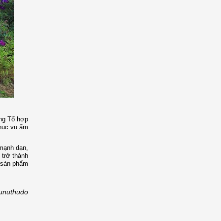
ong Tổ hợp
phục vụ ẩm
 mạnh dạn,
 trở thành
, sản phẩm
unuthudo