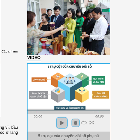
Các chị em
VIDEO
00:00
00:00
ng vĩ, bầu
tộc ở làng
5 trụ cột của chuyển đổi số phụ nữ