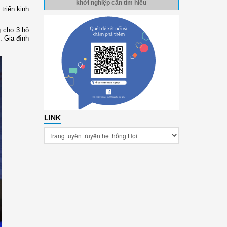
khởi nghiệp cần tìm hiểu
triển kinh
g cho 3 hộ
. Gia đình
LINK