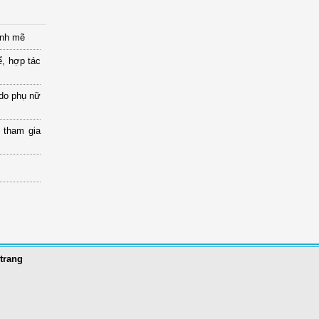
ạnh mẽ
ể, hợp tác
 do phụ nữ
 tham gia
trang