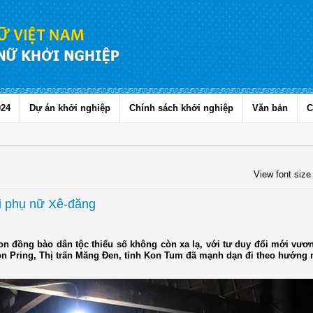
024
Dự án khởi nghiệp
Chính sách khởi nghiệp
Văn bản
C
View font size
ời phụ nữ Xê-đăng
con đồng bào dân tộc thiểu số không còn xa lạ, với tư duy đổi mới vươn
Kon Pring, Thị trấn Măng Đen, tỉnh Kon Tum đã mạnh dạn đi theo hướng 