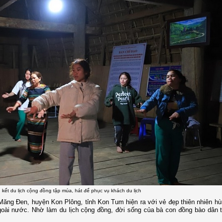
n kết du lịch cộng đồng tập múa, hát để phục vụ khách du lịch
ăng Đen, huyện Kon Plông, tỉnh Kon Tum hiện ra với vẻ đẹp thiên nhiên hù
ngoài nước. Nhờ làm du lịch cộng đồng, đời sống của bà con đồng bào dân 