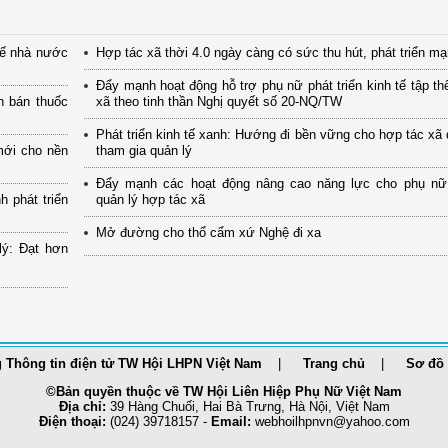
tế nhà nước
Hợp tác xã thời 4.0 ngày càng có sức thu hút, phát triển m
Đẩy mạnh hoạt động hỗ trợ phụ nữ phát triển kinh tế tập th
n bán thuốc
xã theo tinh thần Nghị quyết số 20-NQ/TW
Phát triển kinh tế xanh: Hướng đi bền vững cho hợp tác xã
mới cho nền
tham gia quản lý
Đẩy mạnh các hoạt động nâng cao năng lực cho phụ nữ
 phát triển
quản lý hợp tác xã
Mở đường cho thổ cẩm xứ Nghệ đi xa
lý: Đạt hơn
 Thông tin điện tử TW Hội LHPN Việt Nam
Trang chủ
Sơ đồ 
©Bản quyền thuộc về TW Hội Liên Hiệp Phụ Nữ Việt Nam
Địa chỉ:
39 Hàng Chuối, Hai Bà Trưng, Hà Nội, Việt Nam
Điện thoại:
(024) 39718157 -
Email:
webhoilhpnvn@yahoo.com