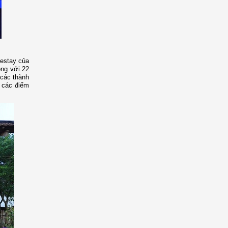
mestay của
ồng với 22
 các thành
 các điểm