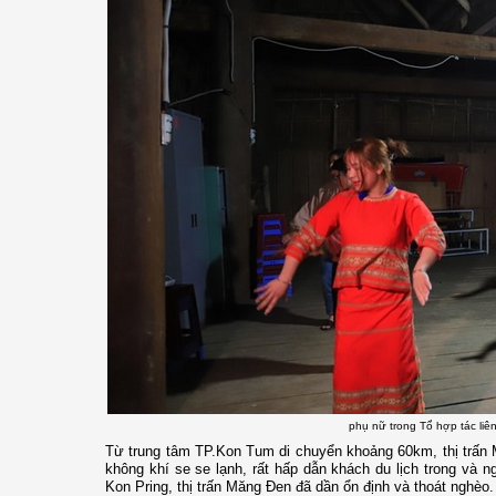
phụ nữ trong Tổ hợp tác liê
Từ trung tâm TP.Kon Tum di chuyển khoảng 60km, thị trấn M
không khí se se lạnh, rất hấp dẫn khách du lịch trong và 
Kon Pring, thị trấn Măng Đen đã dần ổn định và thoát nghèo.