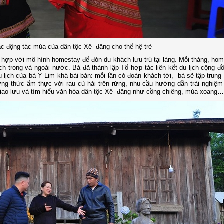
ác động tác múa của dân tộc Xê- đăng cho thế hệ trẻ
 hợp với mô hình homestay để đón du khách lưu trú tại làng. Mỗi tháng, ho
h trong và ngoài nước. Bà đã thành lập Tổ hợp tác liên kết du lịch cộng đ
 lịch của bà Y Lim khá bài bản: mỗi lần có đoàn khách tới, bà sẽ tập trung
ng thức ẩm thực với rau củ hái trên rừng, nhu cầu hướng dẫn trải nghiệm
giao lưu và tìm hiểu văn hóa dân tộc Xê- đăng như cồng chiêng, múa xoang…