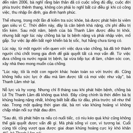
đến năm 2006, bà nghĩ rằng bản thân đã có cuộc sống đủ đầy, cuộc đời
phía trước thênh thang, không còn phải lo nghĩ bất cứ điều gì khi có công
việc, thu nhập ổn định, gia đình hạnh phúc.
Thế nhưng, trong một lần đi kiểm tra sức khỏe, bà được phát hiện bị viêm
gan siêu vi C. Thời điểm này, đây là căn bệnh khá nặng, chi phí điều trị
tốn kém. Sau một năm, bệnh của bà Thanh Lâm được điều trị khỏi,
nhưng bất ngờ lúc này chồng bà lại bị bệnh nặng và phải nhập viện, mổ
gấp. Sự việc ập đến bất ngờ khiến bà bị sốc, hụt hẫng chưa từng có.
Lúc này, từ một người vốn quen với việc dựa vào chồng, bà đã trở thành
người chủ chốt trong gia đình để giải quyết tất cả mọi vấn đề. Từ việc
đưa chồng ra nước ngoài trị bệnh, lại vừa tiếp tục đi làm, chăm sóc con,
xây nhà theo mong muốn của chồng.
"Lúc này, tôi là một con người khác hoàn toàn so với trước đó. Cũng
không hiểu sức lực ở đâu mà làm được tất cả mọi việc như vậy", bà
Thanh Lâm nhớ lại.
Nỗ lực và hy vọng. Nhưng chỉ 8 tháng sau khi phát hiện bệnh, chồng bà
Lê Thị Thanh Lâm đã không qua khỏi. Đây cũng chính là thời điểm bà bị
khủng hoảng nặng nhất, không biết bắt đầu từ đâu, phía trước sẽ như thế
nào. Trong một quãng thời gian dài, bà rơi vào khủng hoảng vì không
chấp nhận nổi sự thật đau đớn.
"Sau đó, tôi phát hiện ra nếu có nuối tiếc, có níu kéo quá khứ cũng không
thể giải quyết được vấn đề gì. Mà phải sống vì con, vì tương lai. Cuối
cùng tôi cũng vượt qua được giai đoạn khủng hoảng cực kỳ khó khăn