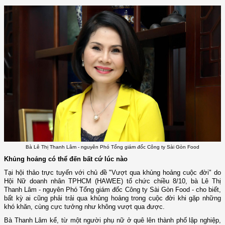
Bà Lê Thị Thanh Lâm - nguyên Phó Tổng giám đốc Công ty Sài Gòn Food
Khủng hoảng có thể đến bất cứ lúc nào
Tại hội thảo trực tuyến với chủ đề "Vượt qua khủng hoảng cuộc đời" do
Hội Nữ doanh nhân TPHCM (HAWEE) tổ chức chiều 8/10, bà Lê Thị
Thanh Lâm - nguyên Phó Tổng giám đốc Công ty Sài Gòn Food - cho biết,
bất kỳ ai cũng phải trải qua khủng hoảng trong cuộc đời khi gặp những
khó khăn, cùng cực tưởng như không vượt qua được.
Bà Thanh Lâm kể, từ một người phụ nữ ở quê lên thành phố lập nghiệp,