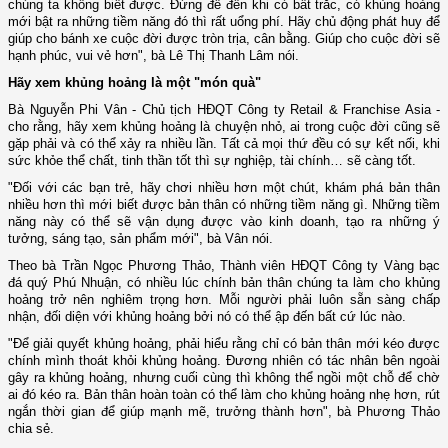
chúng ta không biết được. Đừng để đến khi có bất trắc, có khủng hoảng
mới bật ra những tiềm năng đó thì rất uổng phí. Hãy chủ động phát huy để
giúp cho bánh xe cuộc đời được tròn trịa, cân bằng. Giúp cho cuộc đời sẽ
hạnh phúc, vui vẻ hơn", bà Lê Thị Thanh Lâm nói.
Hãy xem khủng hoảng là một "món quà"
Bà Nguyễn Phi Vân - Chủ tịch HĐQT Công ty Retail & Franchise Asia -
cho rằng, hãy xem khủng hoảng là chuyện nhỏ, ai trong cuộc đời cũng sẽ
gặp phải và có thể xảy ra nhiều lần. Tất cả mọi thứ đều có sự kết nối, khi
sức khỏe thể chất, tinh thần tốt thì sự nghiệp, tài chính… sẽ càng tốt.
"Đối với các bạn trẻ, hãy chơi nhiều hơn một chút, khám phá bản thân
nhiều hơn thì mới biết được bản thân có những tiềm năng gì. Những tiềm
năng này có thể sẽ vận dụng được vào kinh doanh, tạo ra những ý
tưởng, sáng tạo, sản phẩm mới", bà Vân nói.
Theo bà Trần Ngọc Phương Thảo, Thành viên HĐQT Công ty Vàng bạc
đá quý Phú Nhuận, có nhiều lúc chính bản thân chúng ta làm cho khủng
hoảng trở nên nghiêm trọng hơn. Mỗi người phải luôn sẵn sàng chấp
nhận, đối diện với khủng hoảng bởi nó có thể ập đến bất cứ lúc nào.
"Để giải quyết khủng hoảng, phải hiểu rằng chỉ có bản thân mới kéo được
chính mình thoát khỏi khủng hoảng. Đương nhiên có tác nhân bên ngoài
gây ra khủng hoảng, nhưng cuối cùng thì không thể ngồi một chỗ để chờ
ai đó kéo ra. Bản thân hoàn toàn có thể làm cho khủng hoảng nhẹ hơn, rút
ngắn thời gian để giúp mạnh mẽ, trưởng thành hơn", bà Phương Thảo
chia sẻ.