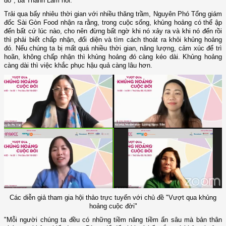
đó", bà Thanh Lâm nói.
Trải qua bấy nhiêu thời gian với nhiều thăng trầm, Nguyên Phó Tổng giám
đốc Sài Gòn Food nhận ra rằng, trong cuộc sống, khủng hoảng có thể ập
đến bất cứ lúc nào, cho nên đừng bất ngờ khi nó xảy ra và khi nó đến rồi
thì phải biết chấp nhận, đối diện và tìm cách thoát ra khỏi khủng hoảng
đó. Nếu chúng ta bị mất quá nhiều thời gian, năng lượng, cảm xúc để trì
hoãn, không chấp nhận thì khủng hoảng đó càng kéo dài. Khủng hoảng
càng dài thì việc khắc phục hậu quả càng lâu hơn.
Các diễn giả tham gia hội thảo trực tuyến với chủ đề "Vượt qua khủng
hoảng cuộc đời"
"Mỗi người chúng ta đều có những tiềm năng tiềm ẩn sâu mà bản thân