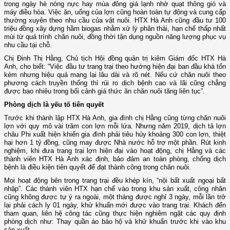
trong ngày hè nóng nực hay mùa đông giá lạnh nhờ quạt thông gió và
máy điều hòa. Việc ăn, uống của lợn cũng hoàn toàn tự động và cung cấp
thường xuyên theo nhu cầu của vật nuôi. HTX Hà Anh cũng đầu tư 100
triệu đồng xây dựng hầm biogas nhằm xử lý phân thải, hạn chế thấp nhất
mùi từ quá trình chăn nuôi, đồng thời tận dụng nguồn năng lượng phục vụ
nhu cầu tại chỗ.
Chị Đinh Thị Hằng, Chủ tịch Hội đồng quản trị kiêm Giám đốc HTX Hà
Anh, cho biết: “Việc đầu tư trang trại theo hướng hiện đại ban đầu khá tốn
kém nhưng hiệu quả mang lại lâu dài và rõ nét. Nếu cứ chăn nuôi theo
phương cách truyền thống thì rủi ro dịch bệnh cao và lãi cũng chẳng
được bao nhiêu trong bối cảnh giá thức ăn chăn nuôi tăng liên tục”.
Phòng dịch là yếu tố tiên quyết
Trước khi thành lập HTX Hà Anh, gia đình chị Hằng cũng từng chăn nuôi
lợn với quy mô vài trăm con lợn mỗi lứa. Nhưng năm 2019, dịch tả lợn
châu Phi xuất hiện khiến gia đình phải tiêu hủy khoảng 300 con lợn, thiệt
hại hơn 1 tỷ đồng, cũng may được Nhà nước hỗ trợ một phần. Rút kinh
nghiệm, khi đưa trang trại lợn hiện đại vào hoạt động, chị Hằng và các
thành viên HTX Hà Anh xác định, bảo đảm an toàn phòng, chống dịch
bệnh là điều kiện tiên quyết để đạt thành công trong chăn nuôi.
Mọi hoạt động bên trong trang trại đều khép kín, “nội bất xuất ngoại bất
nhập”. Các thành viên HTX hạn chế vào trong khu sản xuất, công nhân
cũng không được tự ý ra ngoài, một tháng được nghỉ 3 ngày, mỗi lần trở
lại phải cách ly 01 ngày, khử khuẩn mới được vào trang trại. Khách đến
tham quan, liên hệ công tác cũng thực hiện nghiêm ngặt các quy định
phòng dịch như: Thay quần áo bảo hộ và khử khuẩn trước khi vào khu
sản xuất.