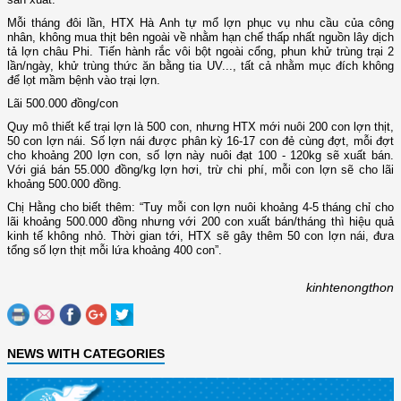
Mỗi tháng đôi lần, HTX Hà Anh tự mổ lợn phục vụ nhu cầu của công
nhân, không mua thịt bên ngoài về nhằm hạn chế thấp nhất nguồn lây dịch
tả lợn châu Phi. Tiến hành rắc vôi bột ngoài cổng, phun khử trùng trại 2
lần/ngày, khử trùng thức ăn bằng tia UV..., tất cả nhằm mục đích không
để lọt mầm bệnh vào trại lợn.
Lãi 500.000 đồng/con
Quy mô thiết kế trại lợn là 500 con, nhưng HTX mới nuôi 200 con lợn thịt,
50 con lợn nái. Số lợn nái được phân kỳ 16-17 con đẻ cùng đợt, mỗi đợt
cho khoảng 200 lợn con, số lợn này nuôi đạt 100 - 120kg sẽ xuất bán.
Với giá bán 55.000 đồng/kg lợn hơi, trừ chi phí, mỗi con lợn sẽ cho lãi
khoảng 500.000 đồng.
Chị Hằng cho biết thêm: “Tuy mỗi con lợn nuôi khoảng 4-5 tháng chỉ cho
lãi khoảng 500.000 đồng nhưng với 200 con xuất bán/tháng thì hiệu quả
kinh tế không nhỏ. Thời gian tới, HTX sẽ gây thêm 50 con lợn nái, đưa
tổng số lợn thịt mỗi lứa khoảng 400 con”.
kinhtenongthon
NEWS WITH CATEGORIES