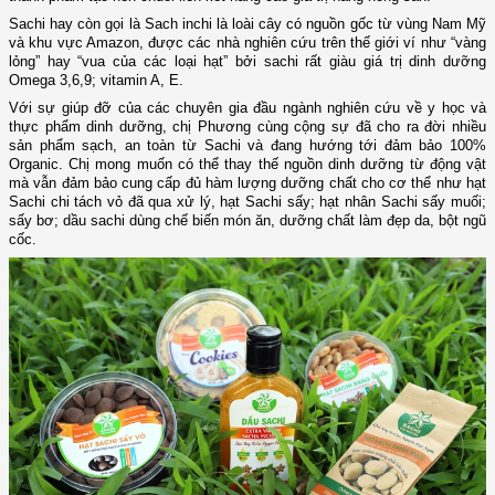
Sachi hay còn gọi là Sach inchi là loài cây có nguồn gốc từ vùng Nam Mỹ
và khu vực Amazon, được các nhà nghiên cứu trên thế giới ví như “vàng
lỏng” hay “vua của các loại hạt” bởi sachi rất giàu giá trị dinh dưỡng
Omega 3,6,9; vitamin A, E.
Với sự giúp đỡ của các chuyên gia đầu ngành nghiên cứu về y học và
thực phẩm dinh dưỡng, chị Phương cùng cộng sự đã cho ra đời nhiều
sản phẩm sạch, an toàn từ Sachi và đang hướng tới đảm bảo 100%
Organic. Chị mong muốn có thể thay thế nguồn dinh dưỡng từ động vật
mà vẫn đảm bảo cung cấp đủ hàm lượng dưỡng chất cho cơ thể như hạt
Sachi chi tách vỏ đã qua xử lý, hạt Sachi sấy; hạt nhân Sachi sấy muối;
sấy bơ; dầu sachi dùng chế biến món ăn, dưỡng chất làm đẹp da, bột ngũ
cốc.