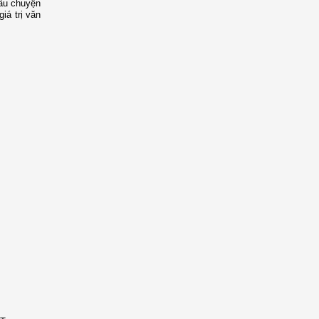
mẩu chuyện
iá trị văn