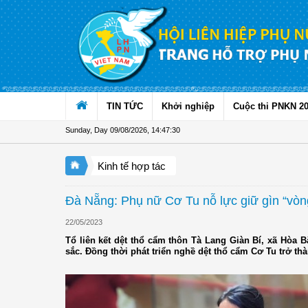
Skip to Content
TIN TỨC
Khởi nghiệp
Cuộc thi PNKN 2
Sunday, Day 09/08/2026
,
14:47:32
Kinh tế hợp tác
Đà Nẵng: Phụ nữ Cơ Tu nỗ lực giữ gìn “vòn
22/05/2023
Tổ liên kết dệt thổ cẩm thôn Tà Lang Giàn Bí, xã Hòa 
sắc. Đồng thời phát triển nghề dệt thổ cẩm Cơ Tu trở th