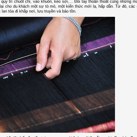
 quy trì chuốt chỉ, vào khuôn, kéo sợi,… Đôi tay thoăn thoắt cùng những 
 lại cho du khách một sự tò mò, một kiến thức mới lạ, hấp dẫn. Từ đó, các g
an tỏa đi khắp nơi, lưu truyền và bảo tồn.