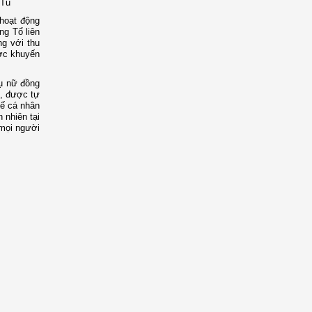
 Tu
 hoạt động
ng Tổ liên
ng với thu
ược khuyến
hụ nữ đồng
i, được tự
tế cá nhân
 nhiên tại
 mọi người