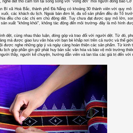
ế, nghề dệt thổ cẩm tồn tại song song với "vòng đời" mỗi người đồng bào Cơ
iàn Bí xã Hoà Bắc, thành phố Đà Nẵng có khoảng 30 thành viên với quy mô
xuôi, các khách du lịch. Ngoài bán đơn lẻ, đa số sản phẩm đều do Tổ trưở
 chia đều cho các chị em chủ động dệt. Tuy chưa đạt được quy mô lớn, so
nh sản xuất "không khói", không tác động đến môi trường- đây là mô hình đ
nh dệt, cùng nhau thảo luận, đóng góp và trao đổi với người dệt. Từ đó, p
làng mà được giao lưu văn hóa với bạn bè khắp nơi trên cả nước và thế giớ
hội được nghe những góp ý và ngày càng hoàn thiện các sản phẩm. Từ kinh 
 du lịch góp phần gìn giữ phát huy bản sắc văn hóa và bảo vệ môi trường thiên
gười thầy, người kể chuyện, hướng dẫn viên và lan tỏa các giá trị đến với