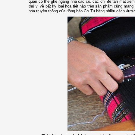
quan có thể ghé ngang nhà các cô, các chị để tận mắt xem
thú vị về bất kỳ loại họa tiết nào trên sản phẩm cũng mang
hóa truyền thống của đồng bào Cơ Tu bằng nhiều cách được l