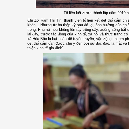
Tổ liên kết được thành lập năm 2019 n
Chị Zơ Râm Thị Tin, thành viên tổ liên kết dệt thổ cẩm ch
khăn… Nhưng từ ba thập kỷ sau đổ lại, ảnh hưởng của chiến
trọng. Phụ nữ nếu không lên rẫy trồng cây, xuống sông bắt 
lại đây, trước tác động của kinh tế, xã hội và thực trạng 
xã Hòa Bắc là hạt nhân để tuyên truyền, vận động chị em ph
dệt thổ cẩm dần được chú ý đến bởi sự độc đáo, lạ mắt và kh
thiện kinh tế gia đình".