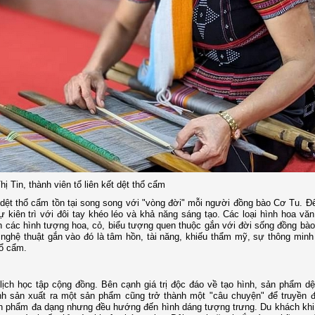
 Tin, thành viên tổ liên kết dệt thổ cẩm
ề dệt thổ cẩm tồn tại song song với "vòng đời" mỗi người đồng bào Cơ Tu. 
 kiên trì với đôi tay khéo léo và khả năng sáng tạo. Các loại hình hoa vă
 các hình tượng hoa, cỏ, biểu tượng quen thuộc gắn với đời sống đồng bào
ghệ thuật gắn vào đó là tâm hồn, tài năng, khiếu thẩm mỹ, sự thông minh
hổ cẩm.
 lịch học tập cộng đồng. Bên cạnh giá trị độc đáo về tạo hình, sản phẩm d
rình sản xuất ra một sản phẩm cũng trở thành một "câu chuyện" để truyền 
sản phẩm đa dạng nhưng đều hướng đến hình dáng tượng trưng. Du khách kh