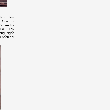
 thơm, làm
n được coi
 5 năm trở
ó Hội LHPN
hống. Nghề
p phần cải