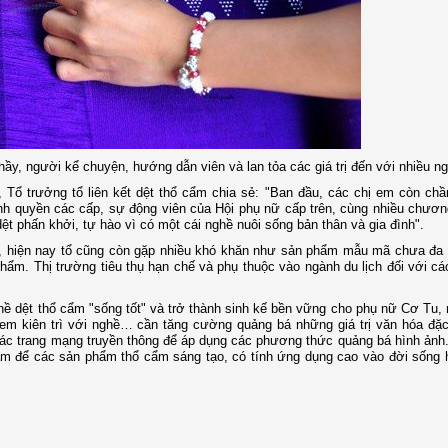
hầy, người kể chuyện, hướng dẫn viên và lan tỏa các giá trị đến với nhiều n
 Tổ trưởng tổ liên kết dệt thổ cẩm chia sẻ: "Ban đầu, các chị em còn ch
nh quyền các cấp, sự động viên của Hội phụ nữ cấp trên, cùng nhiều chươn
dệt phấn khởi, tự hào vì có một cái nghề nuôi sống bản thân và gia đình".
có, hiện nay tổ cũng còn gặp nhiều khó khăn như sản phẩm mẫu mã chưa đa
hẩm. Thị trường tiêu thụ hạn chế và phụ thuộc vào ngành du lịch đối với c
ề dệt thổ cẩm "sống tốt" và trở thành sinh kế bền vững cho phụ nữ Cơ Tu, 
 em kiên trì với nghề… cần tăng cường quảng bá những giá trị văn hóa đặ
ác trang mạng truyền thông để áp dụng các phương thức quảng bá hình ảnh.
m để các sản phẩm thổ cẩm sáng tạo, có tính ứng dụng cao vào đời sống 