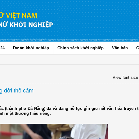
024
Dự án khởi nghiệp
Chính sách khởi nghiệp
Văn bản
C
View font size
g đời thổ cẩm”
Bắc (thành phố Đà Nẵng) đã và đang nỗ lực gìn giữ nét văn hóa truyền 
ành một thương hiệu riêng.