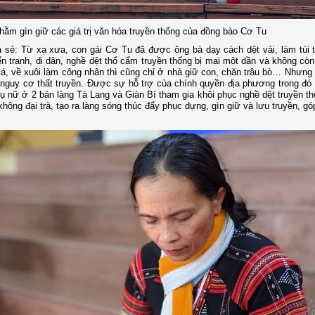
hằm gìn giữ các giá trị văn hóa truyền thống của đồng bào Cơ Tu
ia sẻ: Từ xa xưa, con gái Cơ Tu đã được ông bà dạy cách dệt vải, làm túi
 tranh, di dân, nghề dệt thổ cẩm truyền thống bị mai một dần và không cò
cá, về xuôi làm công nhân thì cũng chỉ ở nhà giữ con, chăn trâu bò… Nhưng
có nguy cơ thất truyền. Được sự hỗ trợ của chính quyền địa phương trong đ
ụ nữ ở 2 bản làng Tà Lang và Giàn Bí tham gia khôi phục nghề dệt truyền t
ông đại trà, tạo ra làng sóng thúc đẩy phục dựng, gìn giữ và lưu truyền, gó