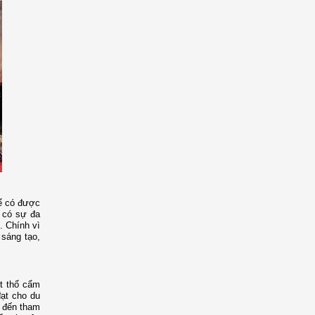
Để có được
n có sự đa
. Chính vì
 sáng tạo,
ệt thổ cẩm
đạt cho du
i đến tham