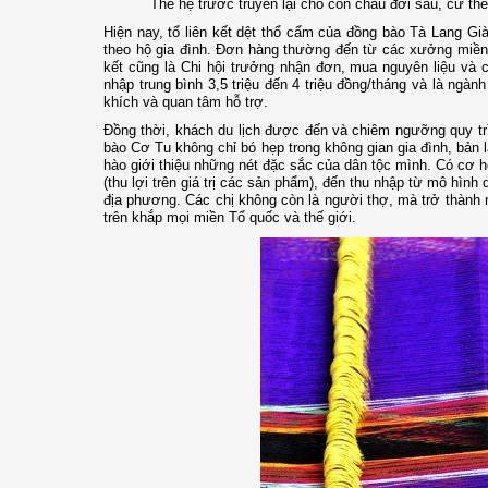
Thế hệ trước truyền lại cho con cháu đời sau, cứ th
Hiện nay, tổ liên kết dệt thổ cẩm của đồng bào Tà Lang G
theo hộ gia đình. Đơn hàng thường đến từ các xưởng miền 
kết cũng là Chi hội trưởng nhận đơn, mua nguyên liệu và
nhập trung bình 3,5 triệu đến 4 triệu đồng/tháng và là ngà
khích và quan tâm hỗ trợ.
Đồng thời, khách du lịch được đến và chiêm ngưỡng quy trì
bào Cơ Tu không chỉ bó hẹp trong không gian gia đình, bản 
hào giới thiệu những nét đặc sắc của dân tộc mình. Có cơ 
(thu lợi trên giá trị các sản phẩm), đến thu nhập từ mô hình
địa phương. Các chị không còn là người thợ, mà trở thành n
trên khắp mọi miền Tổ quốc và thế giới.