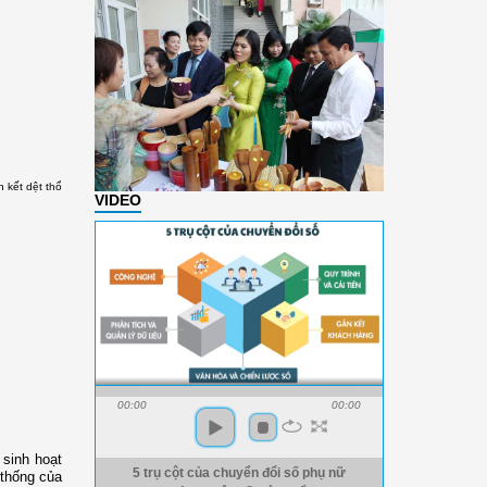
n kết dệt thổ
VIDEO
00:00
00:00
sinh hoạt
5 trụ cột của chuyển đổi số phụ nữ
 thống của