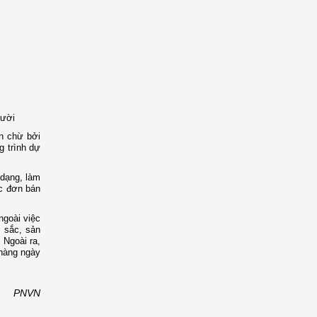
gười
ần chừ bởi
g trình dự
 dạng, làm
ác đơn bán
ngoài việc
c sắc, sản
 Ngoài ra,
hàng ngày
PNVN