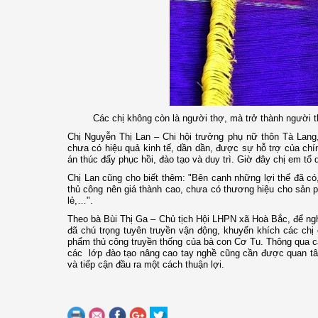
Các chị không còn là người thợ, mà trở thành người t
Chị Nguyễn Thị Lan – Chi hội trưởng phụ nữ thôn Tà Lang,
chưa có hiệu quả kinh tế, dần dần, được sự hỗ trợ của chí
án thúc đẩy phục hồi, đào tạo và duy trì. Giờ đây chị em tổ 
Chị Lan cũng cho biết thêm: "Bên cạnh những lợi thế đã 
thủ công nên giá thành cao, chưa có thương hiệu cho sản p
lẻ,…".
Theo bà Bùi Thị Ga – Chủ tịch Hội LHPN xã Hoà Bắc, để ngh
đã chú trọng tuyên truyền vận động, khuyến khích các chị
phẩm thủ công truyền thống của bà con Cơ Tu. Thông qua c
các lớp đào tạo nâng cao tay nghề cũng cần được quan tâ
và tiếp cận đầu ra một cách thuận lợi.