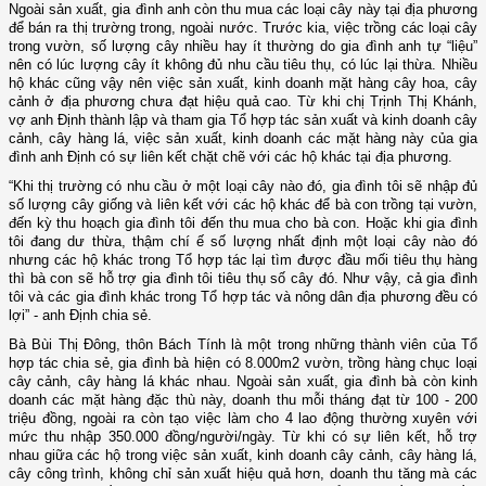
Ngoài sản xuất, gia đình anh còn thu mua các loại cây này tại địa phương
để bán ra thị trường trong, ngoài nước. Trước kia, việc trồng các loại cây
trong vườn, số lượng cây nhiều hay ít thường do gia đình anh tự “liệu”
nên có lúc lượng cây ít không đủ nhu cầu tiêu thụ, có lúc lại thừa. Nhiều
hộ khác cũng vậy nên việc sản xuất, kinh doanh mặt hàng cây hoa, cây
cảnh ở địa phương chưa đạt hiệu quả cao. Từ khi chị Trịnh Thị Khánh,
vợ anh Định thành lập và tham gia Tổ hợp tác sản xuất và kinh doanh cây
cảnh, cây hàng lá, việc sản xuất, kinh doanh các mặt hàng này của gia
đình anh Định có sự liên kết chặt chẽ với các hộ khác tại địa phương.
“Khi thị trường có nhu cầu ở một loại cây nào đó, gia đình tôi sẽ nhập đủ
số lượng cây giống và liên kết với các hộ khác để bà con trồng tại vườn,
đến kỳ thu hoạch gia đình tôi đến thu mua cho bà con. Hoặc khi gia đình
tôi đang dư thừa, thậm chí ế số lượng nhất định một loại cây nào đó
nhưng các hộ khác trong Tổ hợp tác lại tìm được đầu mối tiêu thụ hàng
thì bà con sẽ hỗ trợ gia đình tôi tiêu thụ số cây đó. Như vậy, cả gia đình
tôi và các gia đình khác trong Tổ hợp tác và nông dân địa phương đều có
lợi” - anh Định chia sẻ.
Bà Bùi Thị Đông, thôn Bách Tính là một trong những thành viên của Tổ
hợp tác chia sẻ, gia đình bà hiện có 8.000m2 vườn, trồng hàng chục loại
cây cảnh, cây hàng lá khác nhau. Ngoài sản xuất, gia đình bà còn kinh
doanh các mặt hàng đặc thù này, doanh thu mỗi tháng đạt từ 100 - 200
triệu đồng, ngoài ra còn tạo việc làm cho 4 lao động thường xuyên với
mức thu nhập 350.000 đồng/người/ngày. Từ khi có sự liên kết, hỗ trợ
nhau giữa các hộ trong việc sản xuất, kinh doanh cây cảnh, cây hàng lá,
cây công trình, không chỉ sản xuất hiệu quả hơn, doanh thu tăng mà các