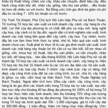
khâu kỹ thuật trồng, chăm sóc cây, khâu vận chuyển, đánh bầu cây, điều
hành công nhân bốc dỡ, nhận cây giống, tiêu thụ sản phẩm... đều thuận
lợi hơn rất nhiều so với trước. Bà Đông ước tính gia đình bà giảm chi phí
đầu tư và tăng 7 - 10% lợi nhuận so với trước.
Chị Trịnh Thị Khánh, Phó Chủ tịch Hội Liên hiệp Phụ nữ xã Bách Thuận,
Tổ trưởng Tổ hợp tác sản xuất và kinh doanh cây cảnh, cây hàng lá cho
biết: Lợi thế của địa phương là có chất đất phù sa màu mỡ, làng nghề
cây hoa, cây cảnh có từ lâu đời, người dân có kinh nghiệm sản xuất, kinh
doanh các mặt hàng liên quan đến cây cảnh, cây hoa. Tuy nhiên, trước
đây bà con làm theo hình thức tự phát, nhỏ lẻ, hiệu quả sản xuất, kinh
doanh chưa cao. Xuất phát từ thực tế là các gia đình muốn sản xuất, kinh
doanh các mặt hàng này thuận lợi thì cần có sự liên kết, hỗ trợ nhau về
giống, vốn, khoa học kỹ thuật, tiêu thụ sản phẩm, xe vận chuyển, nhân
lực bốc dỡ hàng hóa... nên đầu tháng 9/2019, Hội Liên hiệp Phụ nữ xã đã
thành lập Tổ hợp tác sản xuất và kinh doanh cây cảnh, cây hàng lá. Hiện
Tổ hợp tác thu hút 15 thành viên là các chị em đại diện các hộ sản xuất,
kinh doanh các loại cây thuộc 3 nhóm: cây cảnh (các cây có dáng, thế
đẹp), cây công trình (cây đặt tại các công trình, trụ sở, nhà ở), cây hàng
lá (phục vụ việc cắm hoa) tại thôn Bách Tính, thôn Thuận Nghiệp (xã
Bách Thuận). Ngoài diện tích hơn 10ha cây cảnh, cây công trình, cây
hàng lá do gia đình các thành viên trong Tổ hợp tác tự sản xuất, tạo việc
làm trực tiếp cho khoảng 40 lao động địa phương thì 100% số hộ trong Tổ
hợp tác thực hiện việc kinh doanh, tiêu thụ khoảng 75% tổng sản lượng
các loại cây hàng hóa này tại địa phương. Sản lượng tiêu thụ của các hộ
trong Tổ hợp tác bình quân đạt 700 - 1.000 cây/ngày, giá trị mỗi cây đạt
từ 300.000 đồng - 1 triệu đồng, thậm chí hàng chục triệu đồng/cây. Ước