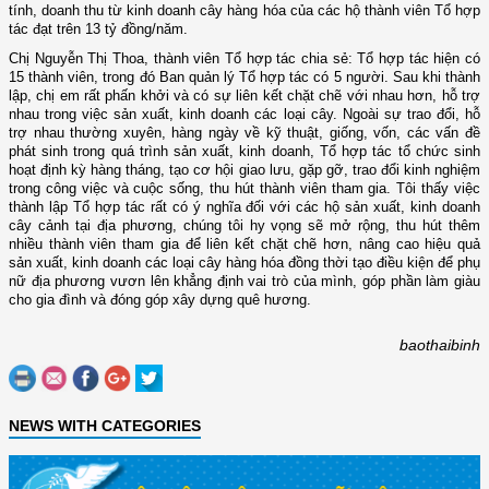
tính, doanh thu từ kinh doanh cây hàng hóa của các hộ thành viên Tổ hợp
tác đạt trên 13 tỷ đồng/năm.
Chị Nguyễn Thị Thoa, thành viên Tổ hợp tác chia sẻ: Tổ hợp tác hiện có
15 thành viên, trong đó Ban quản lý Tổ hợp tác có 5 người. Sau khi thành
lập, chị em rất phấn khởi và có sự liên kết chặt chẽ với nhau hơn, hỗ trợ
nhau trong việc sản xuất, kinh doanh các loại cây. Ngoài sự trao đổi, hỗ
trợ nhau thường xuyên, hàng ngày về kỹ thuật, giống, vốn, các vấn đề
phát sinh trong quá trình sản xuất, kinh doanh, Tổ hợp tác tổ chức sinh
hoạt định kỳ hàng tháng, tạo cơ hội giao lưu, gặp gỡ, trao đổi kinh nghiệm
trong công việc và cuộc sống, thu hút thành viên tham gia. Tôi thấy việc
thành lập Tổ hợp tác rất có ý nghĩa đối với các hộ sản xuất, kinh doanh
cây cảnh tại địa phương, chúng tôi hy vọng sẽ mở rộng, thu hút thêm
nhiều thành viên tham gia để liên kết chặt chẽ hơn, nâng cao hiệu quả
sản xuất, kinh doanh các loại cây hàng hóa đồng thời tạo điều kiện để phụ
nữ địa phương vươn lên khẳng định vai trò của mình, góp phần làm giàu
cho gia đình và đóng góp xây dựng quê hương.
baothaibinh
NEWS WITH CATEGORIES