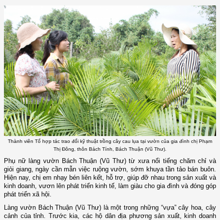
Thành viên Tổ hợp tác trao đổi kỹ thuật trồng cây cau lụa tại vườn của gia đình chị Phạm
Thị Đông, thôn Bách Tính, Bách Thuận (Vũ Thư).
Phụ nữ làng vườn Bách Thuận (Vũ Thư) từ xưa nổi tiếng chăm chỉ và
giỏi giang, ngày cần mẫn việc ruộng vườn, sớm khuya tần tảo bán buôn.
Hiện nay, chị em nhạy bén liên kết, hỗ trợ, giúp đỡ nhau trong sản xuất và
kinh doanh, vươn lên phát triển kinh tế, làm giàu cho gia đình và đóng góp
phát triển xã hội.
Làng vườn Bách Thuận (Vũ Thư) là một trong những “vựa” cây hoa, cây
cảnh của tỉnh. Trước kia, các hộ dân địa phương sản xuất, kinh doanh