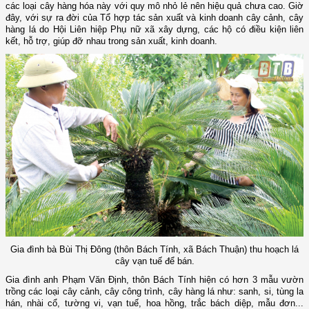
các loại cây hàng hóa này với quy mô nhỏ lẻ nên hiệu quả chưa cao. Giờ
đây, với sự ra đời của Tổ hợp tác sản xuất và kinh doanh cây cảnh, cây
hàng lá do Hội Liên hiệp Phụ nữ xã xây dựng, các hộ có điều kiện liên
kết, hỗ trợ, giúp đỡ nhau trong sản xuất, kinh doanh.
Gia đình bà Bùi Thị Đông (thôn Bách Tính, xã Bách Thuận) thu hoạch lá
cây vạn tuế để bán.
Gia đình anh Phạm Văn Định, thôn Bách Tính hiện có hơn 3 mẫu vườn
trồng các loại cây cảnh, cây công trình, cây hàng lá như: sanh, si, tùng la
hán, nhài cổ, tường vi, vạn tuế, hoa hồng, trắc bách diệp, mẫu đơn...