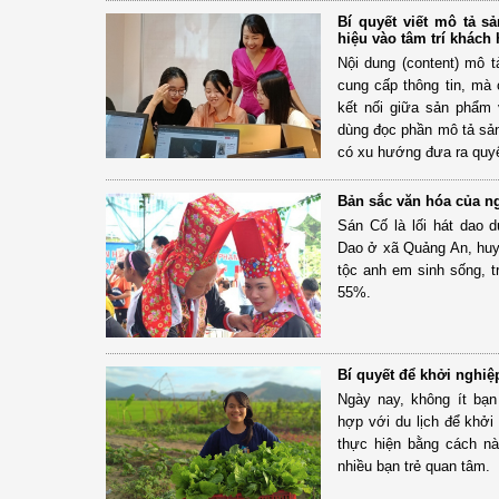
Bí quyết viết mô tả s
hiệu vào tâm trí khách
Nội dung (content) mô 
cung cấp thông tin, mà 
kết nối giữa sản phẩm 
dùng đọc phần mô tả sản
có xu hướng đưa ra quy
Bản sắc văn hóa của n
Sán Cố là lối hát dao 
Dao ở xã Quảng An, hu
tộc anh em sinh sống, 
55%.
Bí quyết để khởi nghiệ
Ngày nay, không ít bạn
hợp với du lịch để khởi
thực hiện bằng cách n
nhiều bạn trẻ quan tâm.