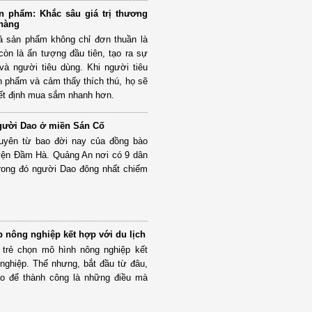
ản phẩm: Khắc sâu giá trị thương
 hàng
tả sản phẩm không chỉ đơn thuần là
còn là ấn tượng đầu tiên, tạo ra sự
và người tiêu dùng. Khi người tiêu
 phẩm và cảm thấy thích thú, họ sẽ
ết định mua sắm nhanh hơn.
gười Dao ở miền Sán Cố
duyên từ bao đời nay của đồng bào
yện Đầm Hà. Quảng An nơi có 9 dân
trong đó người Dao đông nhất chiếm
p nông nghiệp kết hợp với du lịch
 trẻ chọn mô hình nông nghiệp kết
 nghiệp. Thế nhưng, bắt đầu từ đâu,
ào để thành công là những điều mà