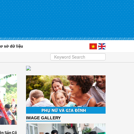
ơ sở dữ liệu
IMAGE GALLERY
ền Sán Cố