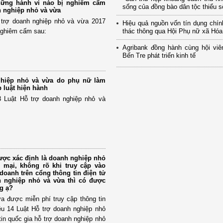
hững hành vi nào bị nghiêm cấm
sống của đồng bào dân tộc thiểu số
h nghiệp nhỏ và vừa
 trợ doanh nghiệp nhỏ và vừa 2017
Hiệu quả nguồn vốn tín dụng chí
 nghiêm cấm sau:
thác thông qua Hội Phụ nữ xã Hó
Agribank đồng hành cùng hội viê
Bến Tre phát triển kinh tế
ghiệp nhỏ và vừa do phụ nữ làm
 luật hiện hành
 Luật Hỗ trợ doanh nghiệp nhỏ và
ợc xác định là doanh nghiệp nhỏ
 mại, không rõ khi truy cập vào
 doanh trên cổng thông tin điện tử
h nghiệp nhỏ và vừa thì có được
g ạ?
a được miễn phí truy cập thông tin
ều 14 Luật Hỗ trợ doanh nghiệp nhỏ
tin quốc gia hỗ trợ doanh nghiệp nhỏ