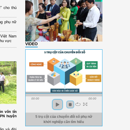
" cho thú
ng phụ nữ
 Việt Nam
khu vực
VIDEO
00:00
00:00
n vốn tín
HPN huyện
5 trụ cột của chuyển đổi số phụ nữ
khởi nghiệp cần tìm hiểu
ập và đời