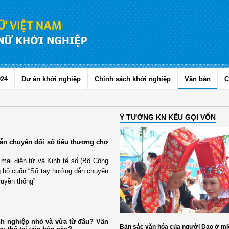
024
Dự án khởi nghiệp
Chính sách khởi nghiệp
Văn bản
C
Ý TƯỞNG KN KÊU GỌI VỐN
ẫn chuyển đổi số tiểu thương chợ
mại điện tử và Kinh tế số (Bộ Công
g bố cuốn “Sổ tay hướng dẫn chuyển
ruyền thống”
h nghiệp nhỏ và vừa từ đâu? Vấn
Bản sắc văn hóa của người Dao ở mi