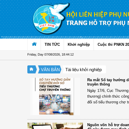
Skip to Content
TIN TỨC
Khởi nghiệp
Cuộc thi PNKN 2
Friday, Day 07/08/2026
,
18:44:13
VĂN BẢN
Tài liệu khởi nghiệp
Ra mắt Sổ tay hướng d
truyền thống
Ngày 17/6, Cục Thương 
thương) chính thức côn
đổi số tiểu thương chợ t
Nguồn vốn hỗ trợ doan