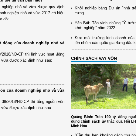
ụ thể tại văn bản nào?
h nghiệp nhỏ và vừa được quy định
Khởi nghiệp bằng Dự án "nhà trẻ
doanh nghiệp nhỏ và vừa 2017 có hiệu
cưng
o đó:
Yên Bái: Tôn vinh những “Ý tưở
khởi nghiệp” năm 2022
Đưa môi trường kinh doanh của
lên nhóm các quốc gia đứng đầu 
ạt động của doanh nghiệp nhỏ và
9/2018/NĐ-CP thì lĩnh vực hoạt động
CHÍNH SÁCH VAY VỐN
à vừa được xác định như sau:
vốn của doanh nghiệp nhỏ và vừa
h 39/2018/NĐ-CP thì tổng nguồn vốn
à vừa được xác định như sau:
Quảng Bình: Trên 190 tỷ đồng nguồ
dụng chính sách ủy thác qua Hội L
Minh Hóa
"Cần thu hẹp khoảng cách thu nh