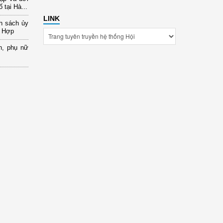
 tại Hà...
LINK
nh sách ủy
a Hợp
n, phụ nữ