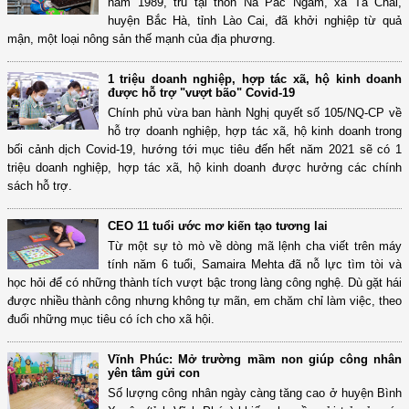
năm 1989, trú tại thôn Na Pắc Ngam, xã Tà Chải,
huyện Bắc Hà, tỉnh Lào Cai, đã khởi nghiệp từ quả
mận, một loại nông sản thế mạnh của địa phương.
1 triệu doanh nghiệp, hợp tác xã, hộ kinh doanh
được hỗ trợ "vượt bão" Covid-19
Chính phủ vừa ban hành Nghị quyết số 105/NQ-CP về
hỗ trợ doanh nghiệp, hợp tác xã, hộ kinh doanh trong
bối cảnh dịch Covid-19, hướng tới mục tiêu đến hết năm 2021 sẽ có 1
triệu doanh nghiệp, hợp tác xã, hộ kinh doanh được hưởng các chính
sách hỗ trợ.
CEO 11 tuổi ước mơ kiến tạo tương lai
Từ một sự tò mò về dòng mã lệnh cha viết trên máy
tính năm 6 tuổi, Samaira Mehta đã nỗ lực tìm tòi và
học hỏi để có những thành tích vượt bậc trong làng công nghệ. Dù gặt hái
được nhiều thành công nhưng không tự mãn, em chăm chỉ làm việc, theo
đuổi những mục tiêu có ích cho xã hội.
Vĩnh Phúc: Mở trường mầm non giúp công nhân
yên tâm gửi con
Số lượng công nhân ngày càng tăng cao ở huyện Bình