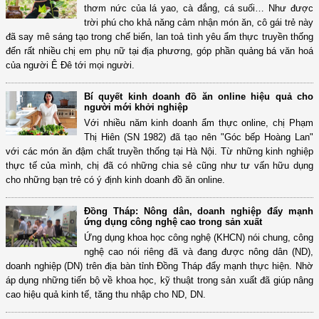
thơm nức của lá yao, cà đắng, cá suối… Như được
trời phú cho khả năng cảm nhận món ăn, cô gái trẻ này
đã say mê sáng tạo trong chế biến, lan toả tình yêu ẩm thực truyền thống
đến rất nhiều chị em phụ nữ tại địa phương, góp phần quảng bá văn hoá
của người Ê Đê tới mọi người.
Bí quyết kinh doanh đồ ăn online hiệu quả cho
người mới khởi nghiệp
Với nhiều năm kinh doanh ẩm thực online, chị Phạm
Thị Hiên (SN 1982) đã tạo nên "Góc bếp Hoàng Lan"
với các món ăn đậm chất truyền thống tại Hà Nội. Từ những kinh nghiệp
thực tế của mình, chị đã có những chia sẻ cũng như tư vấn hữu dụng
cho những bạn trẻ có ý định kinh doanh đồ ăn online.
Đồng Tháp: Nông dân, doanh nghiệp đẩy mạnh
ứng dụng công nghệ cao trong sản xuất
Ứng dụng khoa học công nghệ (KHCN) nói chung, công
nghệ cao nói riêng đã và đang được nông dân (ND),
doanh nghiệp (DN) trên địa bàn tỉnh Đồng Tháp đẩy mạnh thực hiện. Nhờ
áp dụng những tiến bộ về khoa học, kỹ thuật trong sản xuất đã giúp nâng
cao hiệu quả kinh tế, tăng thu nhập cho ND, DN.