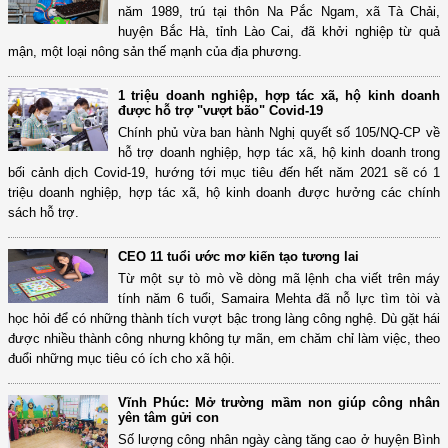
năm 1989, trú tại thôn Na Pắc Ngam, xã Tà Chải,
huyện Bắc Hà, tỉnh Lào Cai, đã khởi nghiệp từ quả
mận, một loại nông sản thế mạnh của địa phương.
1 triệu doanh nghiệp, hợp tác xã, hộ kinh doanh
được hỗ trợ "vượt bão" Covid-19
Chính phủ vừa ban hành Nghị quyết số 105/NQ-CP về
hỗ trợ doanh nghiệp, hợp tác xã, hộ kinh doanh trong
bối cảnh dịch Covid-19, hướng tới mục tiêu đến hết năm 2021 sẽ có 1
triệu doanh nghiệp, hợp tác xã, hộ kinh doanh được hưởng các chính
sách hỗ trợ.
CEO 11 tuổi ước mơ kiến tạo tương lai
Từ một sự tò mò về dòng mã lệnh cha viết trên máy
tính năm 6 tuổi, Samaira Mehta đã nỗ lực tìm tòi và
học hỏi để có những thành tích vượt bậc trong làng công nghệ. Dù gặt hái
được nhiều thành công nhưng không tự mãn, em chăm chỉ làm việc, theo
đuổi những mục tiêu có ích cho xã hội.
Vĩnh Phúc: Mở trường mầm non giúp công nhân
yên tâm gửi con
Số lượng công nhân ngày càng tăng cao ở huyện Bình