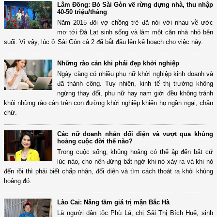
Lâm Đồng: Bỏ Sài Gòn về rừng dựng nhà, thu nhập
40-50 triệu/tháng
Năm 2015 đôi vợ chồng trẻ đã nói với nhau về ước
mơ tới Đà Lạt sinh sống và làm một căn nhà nhỏ bên
suối. Vì vậy, lúc ở Sài Gòn cả 2 đã bắt đầu lên kế hoạch cho việc này.
Những rào cản khi phái đẹp khởi nghiệp
Ngày càng có nhiều phụ nữ khởi nghiệp kinh doanh và
đã thành công. Tuy nhiên, kinh tế thị trường không
ngừng thay đổi, phụ nữ hay nam giới đều không tránh
khỏi những rào cản trên con đường khởi nghiệp khiến họ ngần ngại, chần
chừ.
Các nữ doanh nhân đối diện và vượt qua khủng
hoảng cuộc đời thế nào?
Trong cuộc sống, khủng hoảng có thể ập đến bất cứ
lúc nào, cho nên đừng bất ngờ khi nó xảy ra và khi nó
đến rồi thì phải biết chấp nhận, đối diện và tìm cách thoát ra khỏi khủng
hoảng đó.
Lào Cai: Nâng tầm giá trị mận Bắc Hà
Là người dân tộc Phù Lá, chị Sải Thị Bích Huế, sinh