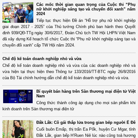
Các mốc thời gian quan trọng của Cuộc thi “Phụ
nữ khởi nghiệp sáng tạo và chuyển đổi xanh” năm
2024
Tiếp tục thực hiện Đề án “Hỗ trợ phụ nữ khởi nghiệp
giai đoạn 2017 - 2025” của Thủ tướng Chính phủ ban hành theo Quyết
định 939/QĐ-TTg ngày 30/6/2017, Đoàn Chủ tịch TW Hội LHPN Việt Nam
đã xây dựng Kế hoạch tổ chức Cuộc thi “Phụ nữ khởi nghiệp sáng tạo và
chuyển đổi xanh” cấp TW Hội năm 2024.
Chế độ kế toán doanh nghiệp nhỏ và vừa
Chế độ kế toán doanh nghiệp nhỏ và vừa của các doanh nghiệp nhỏ và
vừa hiện tại thực hiện theo Thông tư 133/2016/TT-BTC ngày 26/8/2016
của Bộ Tài chính hướng dẫn chế độ kế toán doanh nghiệp nhỏ và vừa.
Bí quyết bán hàng trên Sàn thương mại điện tử Việt
Nam
Công thức thành công áp dụng cho mọi sản phẩm khi
kinh doanh trên Sàn thương mại điện tử
Đắk Lắk: Cô gái thắp lửa trong gian bếp người Ê Đê
Cuối buôn Emấp, thị trấn Ea Pốk, huyện Cư Mgar, tỉnh
Đắk Lắk, gian bếp H’Ruen Niê lúc nào cũng toả hương