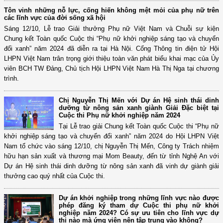
Tôn vinh những nỗ lực, cống hiến không mệt mỏi của phụ nữ trên
các lĩnh vực của đời sống xã hội
Sáng 12/10, Lễ trao Giải thưởng Phụ nữ Việt Nam và Chuỗi sự kiện
Chung kết Toàn quốc Cuộc thi “Phụ nữ khởi nghiệp sáng tạo và chuyển
đổi xanh” năm 2024 đã diễn ra tại Hà Nội. Cổng Thông tin điện tử Hội
LHPN Việt Nam trân trọng giới thiệu toàn văn phát biểu khai mạc của Ủy
viên BCH TW Đảng, Chủ tịch Hội LHPN Việt Nam Hà Thị Nga tại chương
trình.
Chị Nguyễn Thị Mến với Dự án Hệ sinh thái dinh
dưỡng từ nông sản xanh giành Giải Đặc biệt tại
Cuộc thi Phụ nữ khởi nghiệp năm 2024
Tại Lễ trao giải Chung kết Toàn quốc Cuộc thi “Phụ nữ
khởi nghiệp sáng tạo và chuyển đổi xanh” năm 2024 do Hội LHPN Việt
Nam tổ chức vào sáng 12/10, chị Nguyễn Thị Mến, Công ty Trách nhiệm
hữu hạn sản xuất và thương mại Mom Beauty, đến từ tỉnh Nghệ An với
Dự án Hệ sinh thái dinh dưỡng từ nông sản xanh đã vinh dự giành giải
thưởng cao quý nhất của Cuộc thi.
Dự án khởi nghiệp trong những lĩnh vực nào được
phép đăng ký tham dự Cuộc thi phụ nữ khởi
nghiệp năm 2024? Có sự ưu tiên cho lĩnh vực dự
thi nào mà ứng viên nên tập trung vào không?