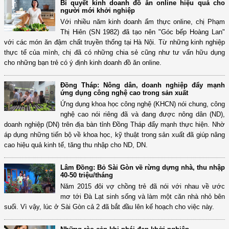
Bí quyết kinh doanh đồ ăn online hiệu quả cho
người mới khởi nghiệp
Với nhiều năm kinh doanh ẩm thực online, chị Phạm
Thị Hiên (SN 1982) đã tạo nên "Góc bếp Hoàng Lan"
với các món ăn đậm chất truyền thống tại Hà Nội. Từ những kinh nghiệp
thực tế của mình, chị đã có những chia sẻ cũng như tư vấn hữu dụng
cho những bạn trẻ có ý định kinh doanh đồ ăn online.
Đồng Tháp: Nông dân, doanh nghiệp đẩy mạnh
ứng dụng công nghệ cao trong sản xuất
Ứng dụng khoa học công nghệ (KHCN) nói chung, công
nghệ cao nói riêng đã và đang được nông dân (ND),
doanh nghiệp (DN) trên địa bàn tỉnh Đồng Tháp đẩy mạnh thực hiện. Nhờ
áp dụng những tiến bộ về khoa học, kỹ thuật trong sản xuất đã giúp nâng
cao hiệu quả kinh tế, tăng thu nhập cho ND, DN.
Lâm Đồng: Bỏ Sài Gòn về rừng dựng nhà, thu nhập
40-50 triệu/tháng
Năm 2015 đôi vợ chồng trẻ đã nói với nhau về ước
mơ tới Đà Lạt sinh sống và làm một căn nhà nhỏ bên
suối. Vì vậy, lúc ở Sài Gòn cả 2 đã bắt đầu lên kế hoạch cho việc này.