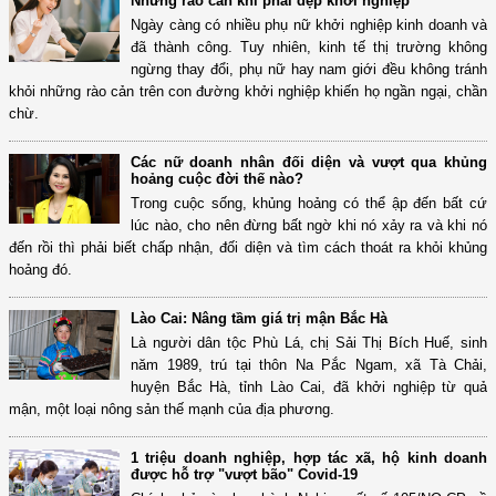
Những rào cản khi phái đẹp khởi nghiệp
Ngày càng có nhiều phụ nữ khởi nghiệp kinh doanh và
đã thành công. Tuy nhiên, kinh tế thị trường không
ngừng thay đổi, phụ nữ hay nam giới đều không tránh
khỏi những rào cản trên con đường khởi nghiệp khiến họ ngần ngại, chần
chừ.
Các nữ doanh nhân đối diện và vượt qua khủng
hoảng cuộc đời thế nào?
Trong cuộc sống, khủng hoảng có thể ập đến bất cứ
lúc nào, cho nên đừng bất ngờ khi nó xảy ra và khi nó
đến rồi thì phải biết chấp nhận, đối diện và tìm cách thoát ra khỏi khủng
hoảng đó.
Lào Cai: Nâng tầm giá trị mận Bắc Hà
Là người dân tộc Phù Lá, chị Sải Thị Bích Huế, sinh
năm 1989, trú tại thôn Na Pắc Ngam, xã Tà Chải,
huyện Bắc Hà, tỉnh Lào Cai, đã khởi nghiệp từ quả
mận, một loại nông sản thế mạnh của địa phương.
1 triệu doanh nghiệp, hợp tác xã, hộ kinh doanh
được hỗ trợ "vượt bão" Covid-19