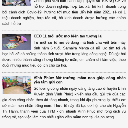
Chính phủ vừa ban hành Nghị quyết số 105/NQ-CP về
hỗ trợ doanh nghiệp, hợp tác xã, hộ kinh doanh trong
bối cảnh dịch Covid-19, hướng tới mục tiêu đến hết năm 2021 sẽ có 1
triệu doanh nghiệp, hợp tác xã, hộ kinh doanh được hưởng các chính
sách hỗ trợ.
CEO 11 tuổi ước mơ kiến tạo tương lai
Từ một sự tò mò về dòng mã lệnh cha viết trên máy
tính năm 6 tuổi, Samaira Mehta đã nỗ lực tìm tòi và
học hỏi để có những thành tích vượt bậc trong làng công nghệ. Dù gặt hái
được nhiều thành công nhưng không tự mãn, em chăm chỉ làm việc, theo
đuổi những mục tiêu có ích cho xã hội.
Vĩnh Phúc: Mở trường mầm non giúp công nhân
yên tâm gửi con
Số lượng công nhân ngày càng tăng cao ở huyện Bình
Xuyên (tỉnh Vĩnh Phúc) khiến nhu cầu gửi trẻ của các
gia đình công nhân theo đó tăng nhanh, trong khi địa phương lại thiếu cơ
sở mầm non nhận trông nom. Thực tế này đã tạo cơ hội cho chị Nguyễn
Thị Hạnh, thành viên của TYM - chi nhánh Vĩnh Phúc mở rộng dịch vụ
trông trẻ, tạo việc làm cho nhiều giáo viên mầm non tại địa phương.