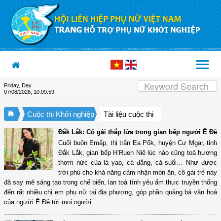
Skip to Content
Friday, Day
07/08/2026
,
10:10:00
Cuộc thi Khởi nghiệp
Tài liệu cuộc thi
Đắk Lắk: Cô gái thắp lửa trong gian bếp người Ê Đê
Cuối buôn Emấp, thị trấn Ea Pốk, huyện Cư Mgar, tỉnh
Đắk Lắk, gian bếp H’Ruen Niê lúc nào cũng toả hương
thơm nức của lá yao, cà đắng, cá suối… Như được
trời phú cho khả năng cảm nhận món ăn, cô gái trẻ này
đã say mê sáng tạo trong chế biến, lan toả tình yêu ẩm thực truyền thống
đến rất nhiều chị em phụ nữ tại địa phương, góp phần quảng bá văn hoá
của người Ê Đê tới mọi người.