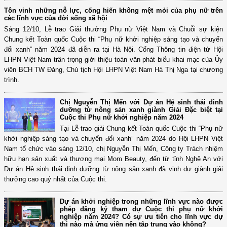
Tôn vinh những nỗ lực, cống hiến không mệt mỏi của phụ nữ trên
các lĩnh vực của đời sống xã hội
Sáng 12/10, Lễ trao Giải thưởng Phụ nữ Việt Nam và Chuỗi sự kiện
Chung kết Toàn quốc Cuộc thi “Phụ nữ khởi nghiệp sáng tạo và chuyển
đổi xanh” năm 2024 đã diễn ra tại Hà Nội. Cổng Thông tin điện tử Hội
LHPN Việt Nam trân trọng giới thiệu toàn văn phát biểu khai mạc của Ủy
viên BCH TW Đảng, Chủ tịch Hội LHPN Việt Nam Hà Thị Nga tại chương
trình.
Chị Nguyễn Thị Mến với Dự án Hệ sinh thái dinh
dưỡng từ nông sản xanh giành Giải Đặc biệt tại
Cuộc thi Phụ nữ khởi nghiệp năm 2024
Tại Lễ trao giải Chung kết Toàn quốc Cuộc thi “Phụ nữ
khởi nghiệp sáng tạo và chuyển đổi xanh” năm 2024 do Hội LHPN Việt
Nam tổ chức vào sáng 12/10, chị Nguyễn Thị Mến, Công ty Trách nhiệm
hữu hạn sản xuất và thương mại Mom Beauty, đến từ tỉnh Nghệ An với
Dự án Hệ sinh thái dinh dưỡng từ nông sản xanh đã vinh dự giành giải
thưởng cao quý nhất của Cuộc thi.
Dự án khởi nghiệp trong những lĩnh vực nào được
phép đăng ký tham dự Cuộc thi phụ nữ khởi
nghiệp năm 2024? Có sự ưu tiên cho lĩnh vực dự
thi nào mà ứng viên nên tập trung vào không?