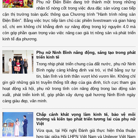
Phụ nữ Điện Biên đang trở thành một trong những
nhân tố nòng cốt trong việc đưa đặc sản vùng cao tiếp
cận thị trường toàn quốc thông qua Chương trình "Hành trình nông sản
Điện Biên". Bằng việc trực tiếp làm chủ các phiên livestream và gian hàng
số, chị em không chỉ khẳng định sự năng động trong kỷ nguyên 4.0 mà
còn góp phần quan trọng vào việc nâng cao giá trị nông sản và phát triển
kinh tế địa phương.
Phụ nữ Ninh Bình năng động, sáng tạo trong phát
triển kinh tế
Trong nhịp phát triển chung của đất nước, phụ nữ Ninh
Bình ngày càng khẳng định vai trò, vị thế bằng sự tự
tin, bản lĩnh và tinh thần vượt khó vươn lên. Không chỉ
gìn giữ những giá trị truyền thống tốt đẹp của gia đình, tích cực tham gia
hoạt động xã hội, phụ nữ trong tỉnh còn năng động trong lao động sản
xuất, phát triển kinh tế, góp phần xây dựng quê hương Ninh Bình ngày
càng giàu đẹp, văn minh.
Chắp cánh khát vọng làm kinh tế, bảo vệ môi
trường và kiến tạo phát triển tương lai của phụ nữ
Việt
Vừa qua, tại Hội nghị Đánh giá thực hiện thỏa thuận
hợp tác giữa Hội LHPN Việt Nam và Unilever Việt Nam