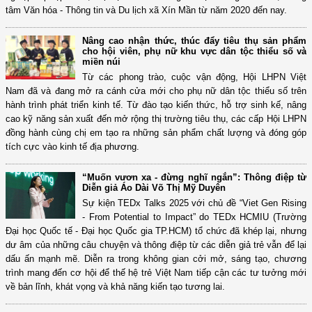
tâm Văn hóa - Thông tin và Du lịch xã Xín Mần từ năm 2020 đến nay.
Nâng cao nhận thức, thúc đẩy tiêu thụ sản phẩm
cho hội viên, phụ nữ khu vực dân tộc thiểu số và
miền núi
Từ các phong trào, cuộc vận động, Hội LHPN Việt
Nam đã và đang mở ra cánh cửa mới cho phụ nữ dân tộc thiểu số trên
hành trình phát triển kinh tế. Từ đào tạo kiến thức, hỗ trợ sinh kế, nâng
cao kỹ năng sản xuất đến mở rộng thị trường tiêu thụ, các cấp Hội LHPN
đồng hành cùng chị em tạo ra những sản phẩm chất lượng và đóng góp
tích cực vào kinh tế địa phương.
“Muốn vươn xa - đừng nghĩ ngắn”: Thông điệp từ
Diễn giả Áo Dài Võ Thị Mỹ Duyên
Sự kiện TEDx Talks 2025 với chủ đề “Viet Gen Rising
- From Potential to Impact” do TEDx HCMIU (Trường
Đại học Quốc tế - Đại học Quốc gia TP.HCM) tổ chức đã khép lại, nhưng
dư âm của những câu chuyện và thông điệp từ các diễn giả trẻ vẫn để lại
dấu ấn mạnh mẽ. Diễn ra trong không gian cởi mở, sáng tạo, chương
trình mang đến cơ hội để thế hệ trẻ Việt Nam tiếp cận các tư tưởng mới
về bản lĩnh, khát vọng và khả năng kiến tạo tương lai.