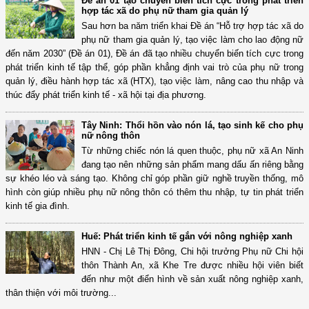
Đề án 01 tạo chuyển biến tích cực trong phát triển
hợp tác xã do phụ nữ tham gia quản lý
Sau hơn ba năm triển khai Đề án “Hỗ trợ hợp tác xã do
phụ nữ tham gia quản lý, tạo việc làm cho lao động nữ
đến năm 2030” (Đề án 01), Đề án đã tạo nhiều chuyển biến tích cực trong
phát triển kinh tế tập thể, góp phần khẳng định vai trò của phụ nữ trong
quản lý, điều hành hợp tác xã (HTX), tạo việc làm, nâng cao thu nhập và
thúc đẩy phát triển kinh tế - xã hội tại địa phương.
Tây Ninh: Thổi hồn vào nón lá, tạo sinh kế cho phụ
nữ nông thôn
Từ những chiếc nón lá quen thuộc, phụ nữ xã An Ninh
đang tạo nên những sản phẩm mang dấu ấn riêng bằng
sự khéo léo và sáng tạo. Không chỉ góp phần giữ nghề truyền thống, mô
hình còn giúp nhiều phụ nữ nông thôn có thêm thu nhập, tự tin phát triển
kinh tế gia đình.
Huế: Phát triển kinh tế gắn với nông nghiệp xanh
HNN - Chị Lê Thị Đông, Chi hội trưởng Phụ nữ Chi hội
thôn Thành An, xã Khe Tre được nhiều hội viên biết
đến như một điển hình về sản xuất nông nghiệp xanh,
thân thiện với môi trường...