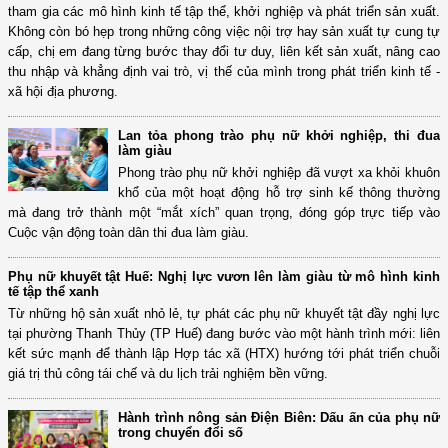
tham gia các mô hình kinh tế tập thể, khởi nghiệp và phát triển sản xuất.
Không còn bó hẹp trong những công việc nội trợ hay sản xuất tự cung tự
cấp, chị em đang từng bước thay đổi tư duy, liên kết sản xuất, nâng cao
thu nhập và khẳng định vai trò, vị thế của mình trong phát triển kinh tế -
xã hội địa phương.
Lan tỏa phong trào phụ nữ khởi nghiệp, thi đua
làm giàu
Phong trào phụ nữ khởi nghiệp đã vượt xa khỏi khuôn
khổ của một hoạt động hỗ trợ sinh kế thông thường
mà đang trở thành một “mắt xích” quan trọng, đóng góp trực tiếp vào
Cuộc vận động toàn dân thi đua làm giàu.
Phụ nữ khuyết tật Huế: Nghị lực vươn lên làm giàu từ mô hình kinh
tế tập thể xanh
Từ những hộ sản xuất nhỏ lẻ, tự phát các phụ nữ khuyết tật đầy nghị lực
tại phường Thanh Thủy (TP Huế) đang bước vào một hành trình mới: liên
kết sức mạnh để thành lập Hợp tác xã (HTX) hướng tới phát triển chuỗi
giá trị thủ công tái chế và du lịch trải nghiệm bền vững.
Hành trình nông sản Điện Biên: Dấu ấn của phụ nữ
trong chuyển đổi số