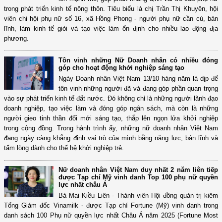
trong phát triển kinh tế nông thôn. Tiêu biểu là chị Trần Thị Khuyên, hội
viên chi hội phụ nữ số 16, xã Hồng Phong - người phụ nữ cần cù, bản
lĩnh, làm kinh tế giỏi và tạo việc làm ổn định cho nhiều lao động địa
phương.
Tôn vinh những Nữ Doanh nhân có nhiều đóng
góp cho hoạt động khởi nghiệp sáng tạo
Ngày Doanh nhân Việt Nam 13/10 hàng năm là dịp để
tôn vinh những người đã và đang góp phần quan trọng
vào sự phát triển kinh tế đất nước. Đó không chỉ là những người lãnh đạo
doanh nghiệp, tạo việc làm và đóng góp ngân sách, mà còn là những
người gieo tinh thần đổi mới sáng tạo, thắp lên ngọn lửa khởi nghiệp
trong cộng đồng. Trong hành trình ấy, những nữ doanh nhân Việt Nam
đang ngày càng khẳng định vai trò của mình bằng năng lực, bản lĩnh và
tấm lòng dành cho thế hệ khởi nghiệp trẻ.
Nữ doanh nhân Việt Nam duy nhất 2 năm liên tiếp
được Tạp chí Mỹ vinh danh Top 100 phụ nữ quyền
lực nhất châu Á
Bà Mai Kiều Liên - Thành viên Hội đồng quản trị kiêm
Tổng Giám đốc Vinamilk - được Tạp chí Fortune (Mỹ) vinh danh trong
danh sách 100 Phụ nữ quyền lực nhất Châu Á năm 2025 (Fortune Most