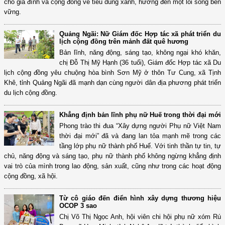
cho gia đình và cộng đồng về tiêu dùng xanh, hướng đến một lối sống bền
vững.
Quảng Ngãi: Nữ Giám đốc Hợp tác xã phát triển du
lịch cộng đồng trên mảnh đất quê hương
Bản lĩnh, năng động, sáng tạo, không ngại khó khăn,
chị Đỗ Thị Mỹ Hạnh (36 tuổi), Giám đốc Hợp tác xã Du
lịch cộng đồng yêu chuộng hòa bình Sơn Mỹ ở thôn Tư Cung, xã Tịnh
Khê, tỉnh Quảng Ngãi đã mạnh dạn cùng người dân địa phương phát triển
du lịch cộng đồng.
Khẳng định bản lĩnh phụ nữ Huế trong thời đại mới
Phong trào thi đua “Xây dựng người Phụ nữ Việt Nam
thời đại mới” đã và đang lan tỏa mạnh mẽ trong các
tầng lớp phụ nữ thành phố Huế. Với tinh thần tự tin, tự
chủ, năng động và sáng tạo, phụ nữ thành phố không ngừng khẳng định
vai trò của mình trong lao động, sản xuất, cũng như trong các hoạt động
cộng đồng, xã hội.
Từ cô giáo đến điển hình xây dựng thương hiệu
OCOP 3 sao
Chị Võ Thị Ngọc Anh, hội viên chi hội phụ nữ xóm Rú