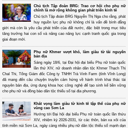
Chủ tịch Tập đoàn BRG: Trao cơ hội cho phụ nữ
chính là mở rộng không gian phát triển kinh tế
Chủ tịch Tập đoàn BRG Nguyễn Thị Nga cho rằng, phát
huy nguồn lực phụ nữ không chỉ là vấn đề bình đẳng
giới mà còn là yêu cầu phát triển của đất nước, đặc biệt trong mục tiêu
tăng trưởng hai con số và nâng cao năng lực cạnh tranh quốc gia trong
giai đoạn mới.
Phụ nữ Khmer vượt khó, làm giàu từ tài nguyên
bản địa
Sáng ngày 18/6, tại Đại hội đại biểu Phụ nữ toàn quốc
lần thứ XIV, nữ doanh nhân dân tộc Khmer Thạch Thị
Chal Thi, Tổng Giám đốc Công ty TNHH Trà Vinh Farm (tỉnh Vĩnh Long)
đã mang đến câu chuyện truyền cảm hứng về hành trình khai thác tài
nguyên bản địa, ứng dụng khoa học công nghệ để tạo sinh kế bền vững
cho phụ nữ và đồng bào dân tộc thiểu số tại địa phương.
Khát vọng làm giàu từ kinh tế tập thể của phụ nữ
vùng cao Sơn La
Hướng tới Đại hội đại biểu Phụ nữ toàn quốc lần thứu
XIV, nhiệm kỳ 2026-2031, từ các thôn, bản xa xôi của
tỉnh miền núi Sơn La, ngày càng nhiều phụ nữ dân tộc thiểu số mạnh dạn