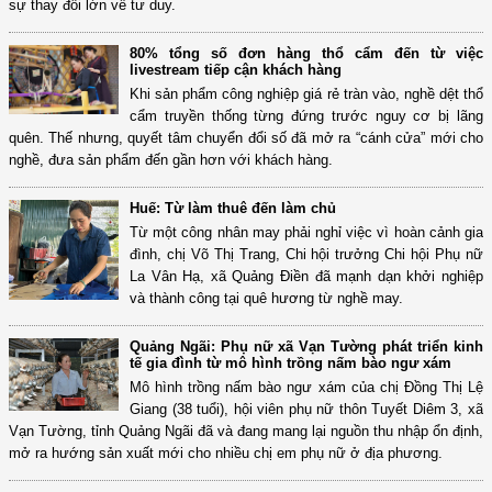
sự thay đổi lớn về tư duy.
80% tổng số đơn hàng thổ cẩm đến từ việc
livestream tiếp cận khách hàng
Khi sản phẩm công nghiệp giá rẻ tràn vào, nghề dệt thổ
cẩm truyền thống từng đứng trước nguy cơ bị lãng
quên. Thế nhưng, quyết tâm chuyển đổi số đã mở ra “cánh cửa” mới cho
nghề, đưa sản phẩm đến gần hơn với khách hàng.
Huế: Từ làm thuê đến làm chủ
Từ một công nhân may phải nghỉ việc vì hoàn cảnh gia
đình, chị Võ Thị Trang, Chi hội trưởng Chi hội Phụ nữ
La Vân Hạ, xã Quảng Điền đã mạnh dạn khởi nghiệp
và thành công tại quê hương từ nghề may.
Quảng Ngãi: Phụ nữ xã Vạn Tường phát triển kinh
tế gia đình từ mô hình trồng nấm bào ngư xám
Mô hình trồng nấm bào ngư xám của chị Đồng Thị Lệ
Giang (38 tuổi), hội viên phụ nữ thôn Tuyết Diêm 3, xã
Vạn Tường, tỉnh Quảng Ngãi đã và đang mang lại nguồn thu nhập ổn định,
mở ra hướng sản xuất mới cho nhiều chị em phụ nữ ở địa phương.