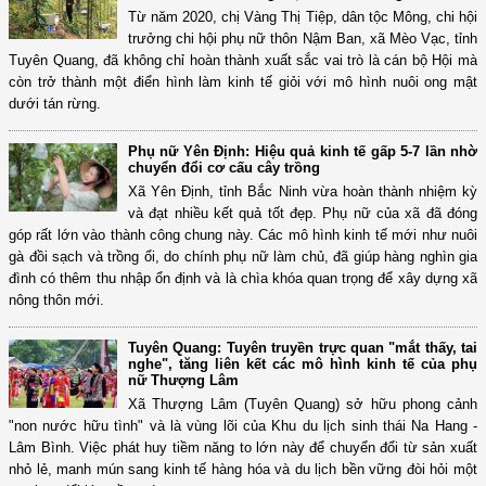
Từ năm 2020, chị Vàng Thị Tiệp, dân tộc Mông, chi hội
trưởng chi hội phụ nữ thôn Nậm Ban, xã Mèo Vạc, tỉnh
Tuyên Quang, đã không chỉ hoàn thành xuất sắc vai trò là cán bộ Hội mà
còn trở thành một điển hình làm kinh tế giỏi với mô hình nuôi ong mật
dưới tán rừng.
Phụ nữ Yên Định: Hiệu quả kinh tế gấp 5-7 lần nhờ
chuyển đổi cơ cấu cây trồng
Xã Yên Định, tỉnh Bắc Ninh vừa hoàn thành nhiệm kỳ
và đạt nhiều kết quả tốt đẹp. Phụ nữ của xã đã đóng
góp rất lớn vào thành công chung này. Các mô hình kinh tế mới như nuôi
gà đồi sạch và trồng ổi, do chính phụ nữ làm chủ, đã giúp hàng nghìn gia
đình có thêm thu nhập ổn định và là chìa khóa quan trọng để xây dựng xã
nông thôn mới.
Tuyên Quang: Tuyên truyền trực quan "mắt thấy, tai
nghe", tăng liên kết các mô hình kinh tế của phụ
nữ Thượng Lâm
Xã Thượng Lâm (Tuyên Quang) sở hữu phong cảnh
"non nước hữu tình" và là vùng lõi của Khu du lịch sinh thái Na Hang -
Lâm Bình. Việc phát huy tiềm năng to lớn này để chuyển đổi từ sản xuất
nhỏ lẻ, manh mún sang kinh tế hàng hóa và du lịch bền vững đòi hỏi một