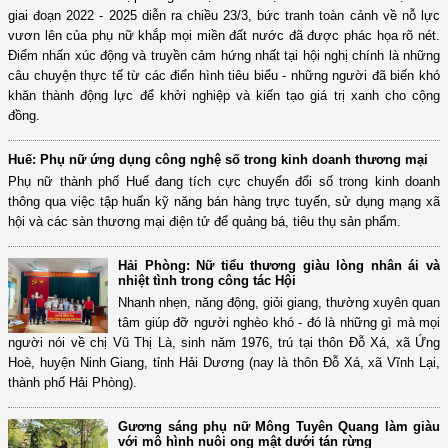
giai đoạn 2022 - 2025 diễn ra chiều 23/3, bức tranh toàn cảnh về nỗ lực
vươn lên của phụ nữ khắp mọi miền đất nước đã được phác họa rõ nét.
Điểm nhấn xúc động và truyền cảm hứng nhất tại hội nghị chính là những
câu chuyện thực tế từ các điển hình tiêu biểu - những người đã biến khó
khăn thành động lực để khởi nghiệp và kiến tạo giá trị xanh cho cộng
đồng.
Huế: Phụ nữ ứng dụng công nghệ số trong kinh doanh thương mại
Phụ nữ thành phố Huế đang tích cực chuyển đổi số trong kinh doanh
thông qua việc tập huấn kỹ năng bán hàng trực tuyến, sử dụng mạng xã
hội và các sàn thương mại điện tử để quảng bá, tiêu thụ sản phẩm.
Hải Phòng: Nữ tiểu thương giàu lòng nhân ái và
nhiệt tình trong công tác Hội
Nhanh nhẹn, năng động, giỏi giang, thường xuyên quan
tâm giúp đỡ người nghèo khó - đó là những gì mà mọi
người nói về chị Vũ Thị Là, sinh năm 1976, trú tại thôn Đỗ Xá, xã Ứng
Hoè, huyện Ninh Giang, tỉnh Hải Dương (nay là thôn Đỗ Xá, xã Vĩnh Lại,
thành phố Hải Phòng).
Gương sáng phụ nữ Mông Tuyên Quang làm giàu
với mô hình nuôi ong mật dưới tán rừng