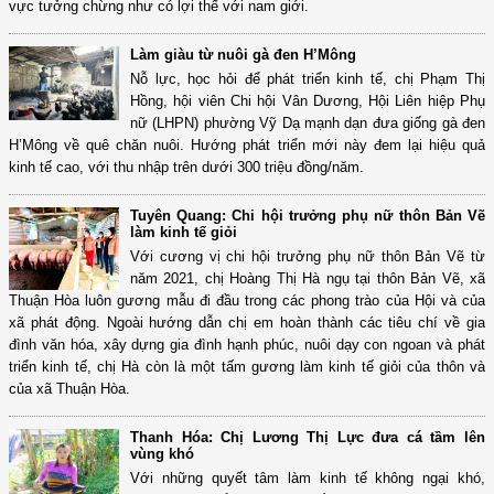
vực tưởng chừng như có lợi thế với nam giới.
Làm giàu từ nuôi gà đen H’Mông
Nỗ lực, học hỏi để phát triển kinh tế, chị Phạm Thị
Hồng, hội viên Chi hội Vân Dương, Hội Liên hiệp Phụ
nữ (LHPN) phường Vỹ Dạ mạnh dạn đưa giống gà đen
H’Mông về quê chăn nuôi. Hướng phát triển mới này đem lại hiệu quả
kinh tế cao, với thu nhập trên dưới 300 triệu đồng/năm.
Tuyên Quang: Chi hội trưởng phụ nữ thôn Bản Vẽ
làm kinh tế giỏi
Với cương vị chi hội trưởng phụ nữ thôn Bản Vẽ từ
năm 2021, chị Hoàng Thị Hà ngụ tại thôn Bản Vẽ, xã
Thuận Hòa luôn gương mẫu đi đầu trong các phong trào của Hội và của
xã phát động. Ngoài hướng dẫn chị em hoàn thành các tiêu chí về gia
đình văn hóa, xây dựng gia đình hạnh phúc, nuôi dạy con ngoan và phát
triển kinh tế, chị Hà còn là một tấm gương làm kinh tế giỏi của thôn và
của xã Thuận Hòa.
Thanh Hóa: Chị Lương Thị Lực đưa cá tầm lên
vùng khó
Với những quyết tâm làm kinh tế không ngại khó,