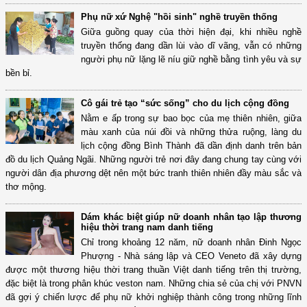
Phụ nữ xứ Nghệ "hồi sinh" nghề truyền thống
Giữa guồng quay của thời hiện đại, khi nhiều nghề
truyền thống đang dần lùi vào dĩ vãng, vẫn có những
người phụ nữ lặng lẽ níu giữ nghề bằng tình yêu và sự
bền bỉ.
Cô gái trẻ tạo “sức sống” cho du lịch cộng đồng
Nằm e ấp trong sự bao bọc của mẹ thiên nhiên, giữa
màu xanh của núi đồi và những thửa ruộng, làng du
lịch cộng đồng Bình Thành đã dần định danh trên bản
đồ du lịch Quảng Ngãi. Những người trẻ nơi đây đang chung tay cùng với
người dân địa phương dệt nên một bức tranh thiên nhiên đầy màu sắc và
thơ mộng.
Dám khác biệt giúp nữ doanh nhân tạo lập thương
hiệu thời trang nam danh tiếng
Chỉ trong khoảng 12 năm, nữ doanh nhân Đinh Ngọc
Phượng - Nhà sáng lập và CEO Veneto đã xây dựng
được một thương hiệu thời trang thuần Việt danh tiếng trên thị trường,
đặc biệt là trong phân khúc veston nam. Những chia sẻ của chị với PNVN
đã gợi ý chiến lược để phụ nữ khởi nghiệp thành công trong những lĩnh