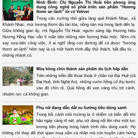
Ninh Bình: Chị Nguyễn Thị Hoài tiên phong ứng
dụng công nghệ số phát triển sản phẩm “Hương
thơm an lành” từ cỏ Vetiver
Trong căn xưởng nhỏ giữa làng quê Khánh Nhạc, xã
Khánh Nhạc, mùi hương thơm dịu lan tỏa, nồng nàn mà trong lành đến lạ.
Giữa không gian ấy, chị Nguyễn Thị Hoài, người sáng lập thương hiệu
Hương Hồng Hạc vẫn tỉ mẩn bên những nén hương thảo mộc. Nhìn chị
say sưa bên công việc, ít ai nghĩ rằng con đường để có được “hương
thơm an lành” hôm nay là cả một hành trình đầy thử thách, bắt đầu từ…
những nhánh cỏ.
Mùa hồng chín thành sản phẩm du lịch hấp dẫn
Trên những triền đồi thoai thoải ở chân núi Đại Huệ (xã
Đại Huệ, tỉnh Nghệ An), những vườn hồng cổ thụ bước
vào độ chín rộ. Quả hồng đỏ xen vàng trĩu trịt cành,
nhuộm rực cả không gian.
Phụ nữ đang dẫn dắt xu hướng tiêu dùng xanh
Trong bối cảnh môi trường bị ô nhiễm và biến đổi khí
hậu ngày càng rõ nét, phụ nữ đang nổi lên như một lực
lượng tiên phong trong hành trình tiêu dùng xanh. Họ
không chỉ thay đổi thói quen mua sắm cá nhân mà còn truyền cảm hứng