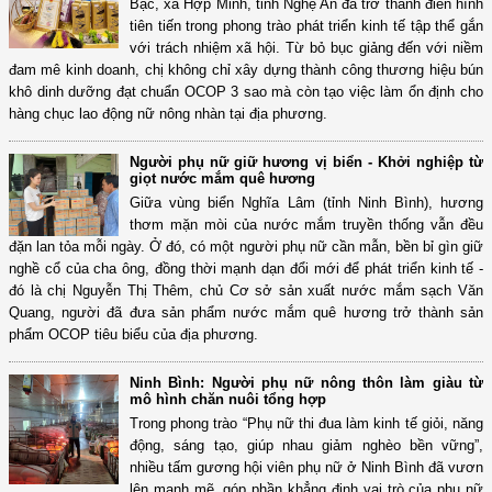
Bạc, xã Hợp Minh, tỉnh Nghệ An đã trở thành điển hình
tiên tiến trong phong trào phát triển kinh tế tập thể gắn
với trách nhiệm xã hội. Từ bỏ bục giảng đến với niềm
đam mê kinh doanh, chị không chỉ xây dựng thành công thương hiệu bún
khô dinh dưỡng đạt chuẩn OCOP 3 sao mà còn tạo việc làm ổn định cho
hàng chục lao động nữ nông nhàn tại địa phương.
Người phụ nữ giữ hương vị biển - Khởi nghiệp từ
giọt nước mắm quê hương
Giữa vùng biển Nghĩa Lâm (tỉnh Ninh Bình), hương
thơm mặn mòi của nước mắm truyền thống vẫn đều
đặn lan tỏa mỗi ngày. Ở đó, có một người phụ nữ cần mẫn, bền bỉ gìn giữ
nghề cổ của cha ông, đồng thời mạnh dạn đổi mới để phát triển kinh tế -
đó là chị Nguyễn Thị Thêm, chủ Cơ sở sản xuất nước mắm sạch Văn
Quang, người đã đưa sản phẩm nước mắm quê hương trở thành sản
phẩm OCOP tiêu biểu của địa phương.
Ninh Bình: Người phụ nữ nông thôn làm giàu từ
mô hình chăn nuôi tổng hợp
Trong phong trào “Phụ nữ thi đua làm kinh tế giỏi, năng
động, sáng tạo, giúp nhau giảm nghèo bền vững”,
nhiều tấm gương hội viên phụ nữ ở Ninh Bình đã vươn
lên mạnh mẽ, góp phần khẳng định vai trò của phụ nữ