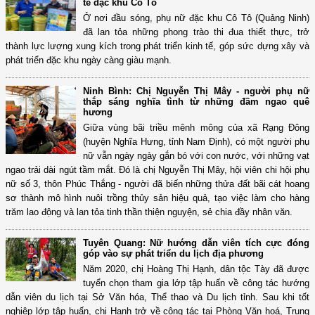
tế đặc khu Cô Tô
Ở nơi đầu sóng, phụ nữ đặc khu Cô Tô (Quảng Ninh)
đã lan tỏa những phong trào thi đua thiết thực, trở
thành lực lượng xung kích trong phát triển kinh tế, góp sức dựng xây và
phát triển đặc khu ngày càng giàu mạnh.
Ninh Bình: Chị Nguyễn Thị Mây - người phụ nữ
thắp sáng nghĩa tình từ những đầm ngao quê
hương
Giữa vùng bãi triều mênh mông của xã Rạng Đông
(huyện Nghĩa Hưng, tỉnh Nam Định), có một người phụ
nữ vẫn ngày ngày gắn bó với con nước, với những vạt
ngao trải dài ngút tầm mắt. Đó là chị Nguyễn Thị Mây, hội viên chi hội phụ
nữ số 3, thôn Phúc Thắng - người đã biến những thửa đất bãi cát hoang
sơ thành mô hình nuôi trồng thủy sản hiệu quả, tạo việc làm cho hàng
trăm lao động và lan tỏa tinh thần thiện nguyện, sẻ chia đầy nhân văn.
Tuyên Quang: Nữ hướng dẫn viên tích cực đóng
góp vào sự phát triển du lịch địa phương
Năm 2020, chị Hoàng Thị Hạnh, dân tộc Tày đã được
tuyển chọn tham gia lớp tập huấn về công tác hướng
dẫn viên du lịch tại Sở Văn hóa, Thể thao và Du lịch tỉnh. Sau khi tốt
nghiệp lớp tập huấn, chị Hạnh trở về công tác tại Phòng Văn hoá, Trung