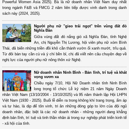
Powerful Women Asia 2025). Bà là nữ doanh nhân Việt Nam duy nhất
trong ngành F&B và FMCG 2 năm liên tiếp được vinh danh trong danh
sách này (2024, 2025).
Người phụ nữ "gieo trái ngọt" trên vùng đất đỏ
Nghĩa Đàn
Giữa vùng đất đỏ nắng gió xã Nghĩa Đàn, tỉnh Nghệ
An, chị Nguyễn Thị Lương, hội viên phụ nữ xóm Bình
Thái, đã biến những triền đồi khô cằn thành vườn ổi xanh mướt, trĩu quả.
Từ đôi bàn tay cần cù và ý chí bền bỉ, chị đã viết nên câu chuyện đẹp về
nghị lực của người phụ nữ nông thôn xứ Nghệ.
Nữ doanh nhân Ninh Bình - Bản lĩnh, trí tuệ và khát
vọng vươn xa
Chiều ngày 7/10, Hội Nữ Doanh nhân tỉnh Ninh Bình
long trọng tổ chức Lễ kỷ niệm 21 năm Ngày Doanh
nhân Việt Nam (13/10/2004 - 13/10/2025) và 95 năm thành lập Hội LHPN
Việt Nam (1930 - 2025). Buổi lễ diễn ra trong không khí trang trọng, ấm áp
và tự hào, là dịp để tôn vinh, tri ân những đóng góp to lớn của đội ngũ
doanh nhân, đặc biệt là các nữ doanh nhân - những người đang khẳng
định bản lĩnh, trí tuệ và tinh thần nhân ái trong sự nghiệp phát triển kinh tế
- xã hội của tỉnh.