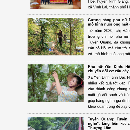
Hoè, huyện Ninh Giang, 
xã Vĩnh Lại, thành phố H
Gương sáng phụ nữ M
mô hình nuôi ong mật 
Từ năm 2020, chị Vàng
trưởng chi hội phụ nữ
Tuyên Quang, đã không 
cán bộ Hội mà còn trở t
với mô hình nuôi ong mậ
Phụ nữ Yên Định: Hi
chuyển đổi cơ cấu cây 
Xã Yên Định, tỉnh Bắc N
nhiều kết quả tốt đẹp.
vào thành công chung 
nuôi gà đồi sạch và trồ
giúp hàng nghìn gia đình
khóa quan trọng để xây 
Tuyên Quang: Tuyên t
nghe", tăng liên kết
Thượng Lâm