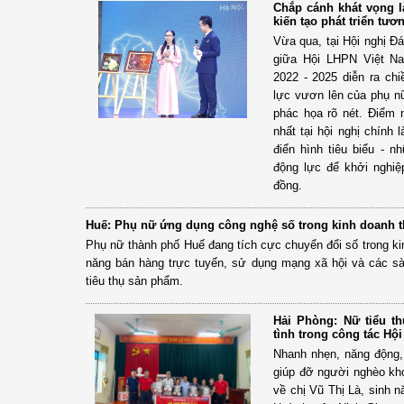
Chắp cánh khát vọng l
kiến tạo phát triển tươ
Vừa qua, tại Hội nghị Đ
giữa Hội LHPN Việt Na
2022 - 2025 diễn ra chi
lực vươn lên của phụ 
phác họa rõ nét. Điểm
nhất tại hội nghị chính
điển hình tiêu biểu - 
động lực để khởi nghiệp
đồng.
Huế: Phụ nữ ứng dụng công nghệ số trong kinh doanh 
Phụ nữ thành phố Huế đang tích cực chuyển đổi số trong ki
năng bán hàng trực tuyến, sử dụng mạng xã hội và các sà
tiêu thụ sản phẩm.
Hải Phòng: Nữ tiểu th
tình trong công tác Hội
Nhanh nhẹn, năng động,
giúp đỡ người nghèo khó
về chị Vũ Thị Là, sinh 