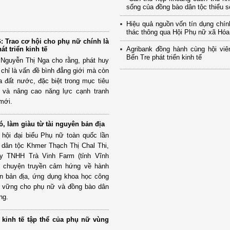
sống của đồng bào dân tộc thiểu số
Hiệu quả nguồn vốn tín dụng chí
thác thông qua Hội Phụ nữ xã Hó
: Trao cơ hội cho phụ nữ chính là
t triển kinh tế
Agribank đồng hành cùng hội viê
Bến Tre phát triển kinh tế
Nguyễn Thị Nga cho rằng, phát huy
chỉ là vấn đề bình đẳng giới mà còn
ủa đất nước, đặc biệt trong mục tiêu
ố và nâng cao năng lực cạnh tranh
 mới.
 làm giàu từ tài nguyên bản địa
 hội đại biểu Phụ nữ toàn quốc lần
 dân tộc Khmer Thạch Thị Chal Thi,
y TNHH Trà Vinh Farm (tỉnh Vĩnh
 chuyện truyền cảm hứng về hành
yên bản địa, ứng dụng khoa học công
n vững cho phụ nữ và đồng bào dân
ng.
 kinh tế tập thể của phụ nữ vùng