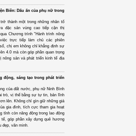
iện Biên: Dấu ấn của phụ nữ trong
trở thành một trong những nhân tố
ưa đặc sản vùng cao tiếp cận thị
 qua Chương trình "Hành trình nông
việc trực tiếp làm chủ các phiên
 số, chị em không chỉ khẳng định sự
yên 4.0 mà còn góp phần quan trọng
ị nông sản và phát triển kinh tế địa
 động, sáng tạo trong phát triển
hung của đất nước, phụ nữ Ninh Bình
 trò, vị thế bằng sự tự tin, bản lĩnh
ươn lên. Không chỉ gìn giữ những giá
 của gia đình, tích cực tham gia hoạt
ng tỉnh còn năng động trong lao động
nh tế, góp phần xây dựng quê hương
u đẹp, văn minh.