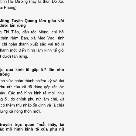
tỉnh Hải Dương (nay là thôn Đỗ Xá,
ải Phòng).
ông Tuyên Quang làm giàu với
dưới tán rừng
 Thị Tiệp, dân tộc Mông, chi hội
 thôn Nậm Ban, xã Mèo Vạc, tỉnh
chỉ hoàn thành xuất sắc vai trò là
hành một điển hình làm kinh tế giỏi
t dưới tán rừng.
ệu quả kinh tế gấp 5-7 lần nhờ
trồng
inh vừa hoàn thành nhiệm kỳ và đạt
 Phụ nữ của xã đã đóng góp rất lớn
này. Các mô hình kinh tế mới như
ng ổi, do chính phụ nữ làm chủ, đã
 có thêm thu nhập ổn định và là chìa
dựng xã nông thôn mới.
ruyền trực quan "mắt thấy, tai
 các mô hình kinh tế của phụ nữ