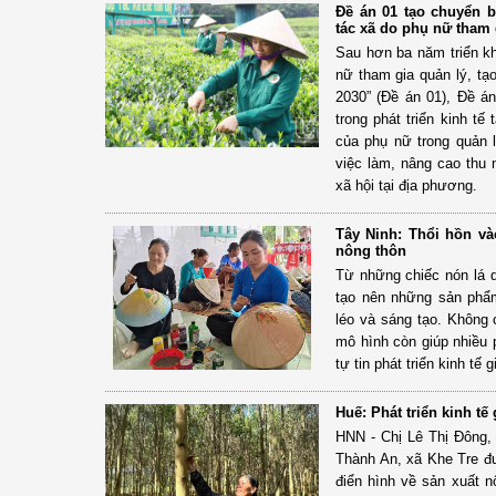
Đề án 01 tạo chuyển b
tác xã do phụ nữ tham 
Sau hơn ba năm triển kh
nữ tham gia quản lý, tạ
2030” (Đề án 01), Đề án
trong phát triển kinh tế
của phụ nữ trong quản l
việc làm, nâng cao thu n
xã hội tại địa phương.
Tây Ninh: Thổi hồn và
nông thôn
Từ những chiếc nón lá 
tạo nên những sản phẩ
léo và sáng tạo. Không 
mô hình còn giúp nhiều 
tự tin phát triển kinh tế g
Huế: Phát triển kinh t
HNN - Chị Lê Thị Đông, 
Thành An, xã Khe Tre đư
điển hình về sản xuất n