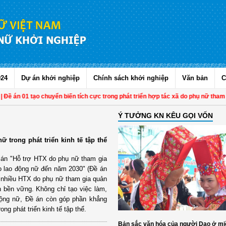
024
Dự án khởi nghiệp
Chính sách khởi nghiệp
Văn bản
C
n 01 tạo chuyển biến tích cực trong phát triển hợp tác xã do phụ nữ tham gia qu
Ý TƯỞNG KN KÊU GỌI VỐN
ữ trong phát triển kinh tế tập thể
 án "Hỗ trợ HTX do phụ nữ tham gia
ho lao động nữ đến năm 2030" (Đề án
, nhiều HTX do phụ nữ tham gia quản
ển bền vững. Không chỉ tạo việc làm,
động nữ, Đề án còn góp phần khẳng
ong phát triển kinh tế tập thể.
Bản sắc văn hóa của người Dao ở mi