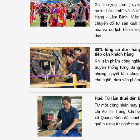
Xã Thượng Lâm (Tuyên
nước hữu tình" và là vù
Hang - Lâm Bình. Việc
chuyển đổi từ sản xuất 
hóa và du lịch bền vững
duy.
80% tổng số đơn hàng
tiếp cận khách hàng
Khi sản phẩm công nghiệ
truyền thống từng đứn
nhưng, quyết tâm chuy
cho nghề, đưa sản phẩm
Huế: Từ làm thuê đến 
Từ một công nhân may ph
chị Võ Thị Trang, Chi h
xã Quảng Điền đã mạnh 
quê hương từ nghề may.