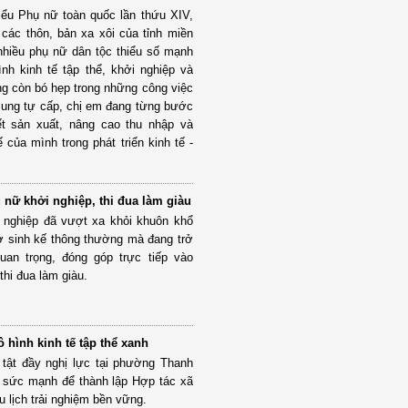
iểu Phụ nữ toàn quốc lần thứu XIV,
các thôn, bản xa xôi của tỉnh miền
nhiều phụ nữ dân tộc thiểu số mạnh
nh kinh tế tập thể, khởi nghiệp và
ông còn bó hẹp trong những công việc
 cung tự cấp, chị em đang từng bước
kết sản xuất, nâng cao thu nhập và
ế của mình trong phát triển kinh tế -
 nữ khởi nghiệp, thi đua làm giàu
 nghiệp đã vượt xa khỏi khuôn khổ
ợ sinh kế thông thường mà đang trở
uan trọng, đóng góp trực tiếp vào
hi đua làm giàu.
 hình kinh tế tập thể xanh
tật đầy nghị lực tại phường Thanh
t sức mạnh để thành lập Hợp tác xã
du lịch trải nghiệm bền vững.