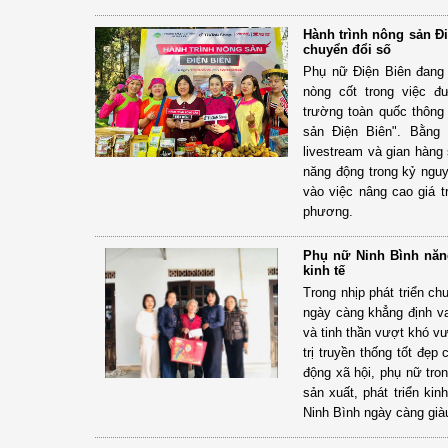
Hành trình nông sản Đ
chuyển đổi số
Phụ nữ Điện Biên đang 
nòng cốt trong việc đ
trường toàn quốc thông
sản Điện Biên". Bằng 
livestream và gian hàng
năng động trong kỷ ngu
vào việc nâng cao giá tr
phương.
Phụ nữ Ninh Bình năng
kinh tế
Trong nhịp phát triển c
ngày càng khẳng định vai
và tinh thần vượt khó v
trị truyền thống tốt đẹp
động xã hội, phụ nữ tro
sản xuất, phát triển ki
Ninh Bình ngày càng già