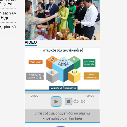
 tại Hà...
nh sách ủy
a Hợp
n, phụ nữ
VIDEO
00:00
00:00
5 trụ cột của chuyển đổi số phụ nữ
khởi nghiệp cần tìm hiểu