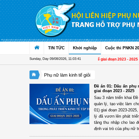
Skip to Content
TIN TỨC
Khởi nghiệp
Cuộc thi PNKN 2
Sunday, Day 09/08/2026
,
11:03:43
 01: Dấu ấn phụ nữ trong phát triển kinh tế tập thể giai đoạn 2023 - 2025
| Đề á
Phụ nữ làm kinh tế giỏi
Đề án 01: Dấu ấn phụ n
giai đoạn 2023 - 2025
Sau 3 năm triển khai Đề
quản lý, tạo việc làm c
01) giai đoạn 2023-2025
lý đã vươn lên phát tri
tăng thu nhập cho lao 
định vai trò của phụ nữ tr