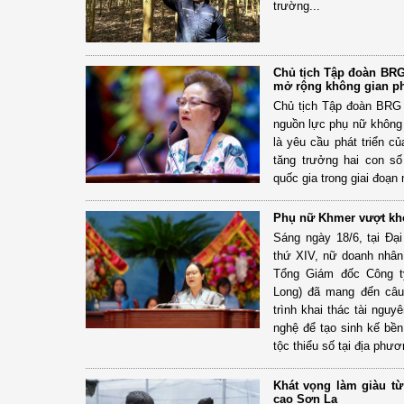
trường...
Chủ tịch Tập đoàn BRG
mở rộng không gian phá
Chủ tịch Tập đoàn BRG 
nguồn lực phụ nữ không 
là yêu cầu phát triển c
tăng trưởng hai con s
quốc gia trong giai đoạn
Phụ nữ Khmer vượt khó,
Sáng ngày 18/6, tại Đại
thứ XIV, nữ doanh nhân
Tổng Giám đốc Công t
Long) đã mang đến câu
trình khai thác tài ngu
nghệ để tạo sinh kế bề
tộc thiểu số tại địa phươ
Khát vọng làm giàu từ
cao Sơn La