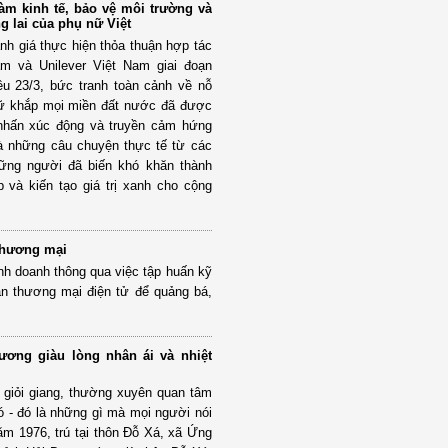
àm kinh tế, bảo vệ môi trường và
ng lai của phụ nữ Việt
ánh giá thực hiện thỏa thuận hợp tác
m và Unilever Việt Nam giai đoạn
ều 23/3, bức tranh toàn cảnh về nỗ
nữ khắp mọi miền đất nước đã được
 nhấn xúc động và truyền cảm hứng
 là những câu chuyện thực tế từ các
những người đã biến khó khăn thành
 và kiến tạo giá trị xanh cho cộng
thương mại
nh doanh thông qua việc tập huấn kỹ
n thương mại điện tử để quảng bá,
ương giàu lòng nhân ái và nhiệt
 giỏi giang, thường xuyên quan tâm
 - đó là những gì mà mọi người nói
năm 1976, trú tại thôn Đỗ Xá, xã Ứng