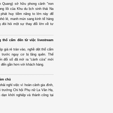
 Quang) sở hữu phong cảnh "non
ng lõi của Khu du lịch sinh thái Na
 phát huy tiềm năng to lớn này để
nhỏ lẻ, manh mún sang kinh tế hàng
 đòi hỏi một sự thay đổi lớn về tư
 thổ cẩm đến từ việc livestream
p giá rẻ tràn vào, nghề dệt thổ cẩm
g trước nguy cơ bị lãng quên. Thế
ển đổi số đã mở ra “cánh cửa” mới
 đến gần hơn với khách hàng.
làm chủ
ải nghỉ việc vì hoàn cảnh gia đình,
ội trưởng Chi hội Phụ nữ La Vân Hạ,
dạn khởi nghiệp và thành công tại