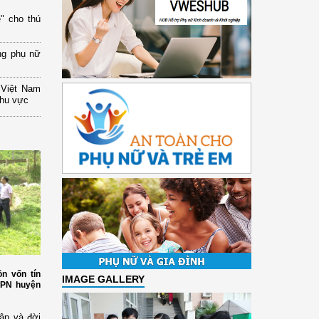
" cho thú
ng phụ nữ
 Việt Nam
khu vực
n vốn tín
IMAGE GALLERY
HPN huyện
ập và đời