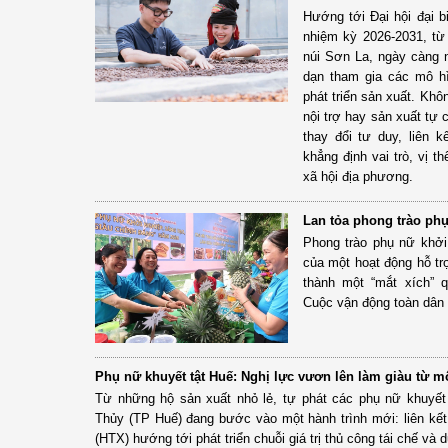
Hướng tới Đại hội đại b
nhiệm kỳ 2026-2031, từ 
núi Sơn La, ngày càng 
dạn tham gia các mô hì
phát triển sản xuất. Kh
nội trợ hay sản xuất tự
thay đổi tư duy, liên 
khẳng định vai trò, vị th
xã hội địa phương.
Lan tỏa phong trào phụ
Phong trào phụ nữ khởi
của một hoạt động hỗ tr
thành một “mắt xích” q
Cuộc vận động toàn dân t
Phụ nữ khuyết tật Huế: Nghị lực vươn lên làm giàu từ mô
Từ những hộ sản xuất nhỏ lẻ, tự phát các phụ nữ khuyết 
Thủy (TP Huế) đang bước vào một hành trình mới: liên kế
(HTX) hướng tới phát triển chuỗi giá trị thủ công tái chế và 