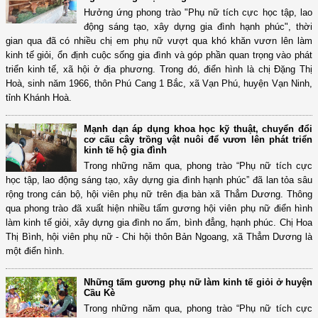
Hưởng ứng phong trào "Phụ nữ tích cực học tập, lao
động sáng tạo, xây dựng gia đình hạnh phúc", thời
gian qua đã có nhiều chị em phụ nữ vượt qua khó khăn vươn lên làm
kinh tế giỏi, ổn định cuộc sống gia đình và góp phần quan trọng vào phát
triển kinh tế, xã hội ở địa phương. Trong đó, điển hình là chị Đặng Thị
Hoà, sinh năm 1966, thôn Phú Cang 1 Bắc, xã Vạn Phú, huyện Vạn Ninh,
tỉnh Khánh Hoà.
Mạnh dạn áp dụng khoa học kỹ thuật, chuyển đổi
cơ cấu cây trồng vật nuôi để vươn lên phát triển
kinh tế hộ gia đình
Trong những năm qua, phong trào “Phụ nữ tích cực
học tập, lao động sáng tạo, xây dựng gia đình hạnh phúc” đã lan tỏa sâu
rộng trong cán bộ, hội viên phụ nữ trên địa bàn xã Thẳm Dương. Thông
qua phong trào đã xuất hiện nhiều tấm gương hội viên phụ nữ điển hình
làm kinh tế giỏi, xây dựng gia đình no ấm, bình đẳng, hạnh phúc. Chị Hoa
Thị Bình, hội viên phụ nữ - Chi hội thôn Bản Ngoang, xã Thẳm Dương là
một điển hình.
Những tấm gương phụ nữ làm kinh tế giỏi ở huyện
Cầu Kè
Trong những năm qua, phong trào “Phụ nữ tích cực