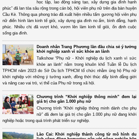
học tập, lao động sáng tạo, xây dựng gia đình hạnh
phúc” đã lan tỏa sâu rộng trong cán bộ, hội viên phụ nữ trên địa bàn huyện
Cầu Kè. Thông qua phong trào đã xuất hiện nhiều tấm gương hội viên phụ
nữ điển hình làm kinh tế giỏi, xây dựng gia đình no ấm, bình đẳng, hạnh
phúc. Nhiều chị đã vượt khó, vươn lên làm kinh tế giỏi, ổn định cuộc
sống gia đình.
Doanh nhân Trang Phương lần đầu chia sẻ ý tưởng
khởi nghiệp xanh vì sức khỏe an lành
Talkshow “Phụ nữ - Khởi nghiệp du lịch xanh vì sức
khỏe an lành” nằm trong khuôn khổ Tuần lễ Du lịch
TPHCM năm 2023 do Sở Du lịch TPHCM tổ chức nhằm ủng hộ Phụ nữ
khởi nghiệp với những ý tưởng xanh, đồng thời thúc đẩy bình đẳng giới
và nâng cao vai trò, vị thế của Phụ nữ trong xã hội.
Chương trình “Khởi nghiệp thông minh” đem lại
giá trị cho gần 1.000 phụ nữ
Chương trình “Khởi nghiệp thông minh dành cho phụ
nữ” đã đem lại giá trị cho gần 1.000 phụ nữ đang khởi
nghiệp hoặc trong quá trình phát triển sự nghiệp.
Lào Cai: Khởi nghiệp thành công từ mô hình du
lịch cộng đồng homestay gắn với nông nghiệp bền