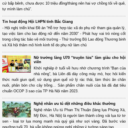
cứ bấp bênh, chưa được 10 triệu đồng/tháng nên hai vợ chồng tôi về quê,
tự mình làm chủ”.
Tin hoạt động Hội LHPN tỉnh Bắc Giang
- Hội nghị triển khai Đề án “Hỗ trợ hợp tác xã do phụ nữ tham gia quản lý,
tạo việc làm cho lao động nữ đến năm 2030” - Phát huy vai trò nòng cốt
trong công tác bảo vệ môi trường - Thứ trưởng Bộ Lao động Thương binh
và Xã hội thăm mô hình kinh tế do phụ nữ làm chủ
Nữ trưởng làng U70 “truyền lửa” làm giàu cho hội
viên
Khởi nghiệp ở tuổi về hưu nhờ chương trình “Bạn của
nhà nông”, bà Liên đã dày công mày mò, học hỏi kiến
thức nuôi giun quế; sử dụng giun quế xử lý rác thải, làm thức ăn chăn
nuôi, phân bón cho cây trồng… Sản phẩm chăn nuôi của bà đã đạt tiêu
chuẩn OCOP 3 sao của TP Hà Nội năm 2023.
Nghệ nhân ưu tú dệt những điều khác thường
Nghệ nhân Ưu tú Phan Thị Thuận (làng lụa Phùng Xá,
Mỹ Đức, Hà Nội) là người làm thành công vải lụa từ tơ
sen - loại tơ lụa mong manh mà quý giá như sợi vàng. Đã bước vào
ngưỡng tuổi 70, bà vẫn không ngừng nghỉ những ý tưởng sáng tạo…