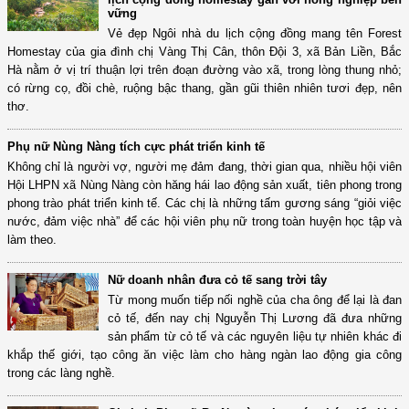
vững
Vẻ đẹp Ngôi nhà du lịch cộng đồng mang tên Forest
Homestay của gia đình chị Vàng Thị Cân, thôn Đội 3, xã Bản Liền, Bắc
Hà nằm ở vị trí thuận lợi trên đoạn đường vào xã, trong lòng thung nhỏ;
có rừng cọ, đồi chè, ruộng bậc thang, gần gũi thiên nhiên tươi đẹp, nên
thơ.
Phụ nữ Nùng Nàng tích cực phát triển kinh tế
Không chỉ là người vợ, người mẹ đảm đang, thời gian qua, nhiều hội viên
Hội LHPN xã Nùng Nàng còn hăng hái lao động sản xuất, tiên phong trong
phong trào phát triển kinh tế. Các chị là những tấm gương sáng “giỏi việc
nước, đảm việc nhà” để các hội viên phụ nữ trong toàn huyện học tập và
làm theo.
Nữ doanh nhân đưa cỏ tế sang trời tây
Từ mong muốn tiếp nối nghề của cha ông để lại là đan
cỏ tế, đến nay chị Nguyễn Thị Lương đã đưa những
sản phẩm từ cỏ tế và các nguyên liệu tự nhiên khác đi
khắp thế giới, tạo công ăn việc làm cho hàng ngàn lao động gia công
trong các làng nghề.