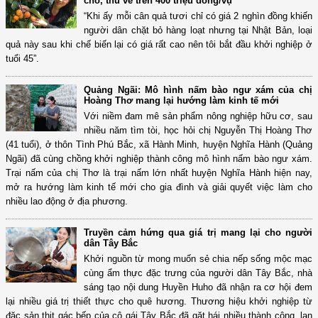
cho, thu về trên 400 triệu đồng/vụ
“Khi ấy mỗi cân quả tươi chỉ có giá 2 nghìn đồng khiến
người dân chặt bỏ hàng loạt nhưng tại Nhật Bản, loại
quả này sau khi chế biến lại có giá rất cao nên tôi bắt đầu khởi nghiệp ở
tuổi 45”.
Quảng Ngãi: Mô hình nấm bào ngư xám của chị
Hoàng Thơ mang lại hướng làm kinh tế mới
Với niềm đam mê sản phẩm nông nghiệp hữu cơ, sau
nhiều năm tìm tòi, học hỏi chị Nguyễn Thị Hoàng Thơ
(41 tuổi), ở thôn Tình Phú Bắc, xã Hành Minh, huyện Nghĩa Hành (Quảng
Ngãi) đã cùng chồng khởi nghiệp thành công mô hình nấm bào ngư xám.
Trại nấm của chị Thơ là trại nấm lớn nhất huyện Nghĩa Hành hiện nay,
mở ra hướng làm kinh tế mới cho gia đình và giải quyết việc làm cho
nhiều lao động ở địa phương.
Truyền cảm hứng qua giá trị mang lại cho người
dân Tây Bắc
Khởi nguồn từ mong muốn sẻ chia nếp sống mộc mạc
cùng ẩm thực đặc trưng của người dân Tây Bắc, nhà
sáng tạo nội dung Huyền Huho đã nhận ra cơ hội đem
lại nhiều giá trị thiết thực cho quê hương. Thương hiệu khởi nghiệp từ
đặc sản thịt gác bếp của cô gái Tây Bắc đã gặt hái nhiều thành công, lan