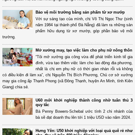
Bảo vệ môi trường bằng sản phẩm từ xơ mướp
Với sự sáng tạo của mình, chị Võ Thị Ngọc Thư (sinh
năm 1984 tại thành phố Đà Nẵng) đã làm ra những sản
phẩm hữu dụng từ xơ mướp, góp phần bảo vệ môi
trường.
Mở xưởng may, tạo việc làm cho phụ nữ nông thôn
“Tôi mở xưởng gia công vừa để phát triển kinh tế gia
đình, vừa tạo thêm việc làm cho lao động địa phương,
nhất là chị em phụ nữ có thời gian nhàn rỗi và không
có điều kiện đi làm xa”, chị Nguyễn Thị Bích Phương, Chủ cơ sở xưởng
may gia công ấp Thạnh Phong (xã Đông Thạnh, huyện An Minh, tỉnh Kiên
Giang) chia sẻ.
U60 mới khởi nghiệp thành công nhờ tuân thủ 3
quy tắc
Bà Penny Bowers-Schebal ước tính 2 chi nhánh của
bà sẽ đạt doanh thu lên tới 1 triệu USD vào năm 2024.
Hưng Yên: U50 khởi nghiệp với loại quả quê rẻ như