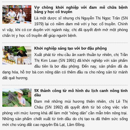
Vợ chồng khởi nghiệp với đam mê chữa bệnh
bằng y học cổ truyền
Là một dược sĩ nhưng chị Nguyễn Thị Ngọc Trân (SN
1979) lại có niềm đam mê với y học cổ truyền. Chính
vì vậy, khi có cơ duyên với ngành này, chị đã quyết định mở một phòng
chẩn trị y học cổ truyền để giúp người bệnh.
Khởi nghiệp sáng tạo với bơ đậu phộng
Xuất phát từ nhu cầu ăn xanh thuần tự nhiên, chị Trần
Thị Kim Loan (SN 1991) đã khởi nghiệp với sản phẩm
đầu tiên là bơ đậu phộng. Đến nay, sản phẩm đã đa
dạng hóa, hỗ trợ bà con nông dân có thêm đầu ra cho nông sản từ mảnh
đất quê hương.
9X thành công từ mô hình du lịch canh nông tinh
dầu
Đam mê những mùi hương thiên nhiên, chị Lê Thị
Châu (SN 1992) đã quyết định từ bỏ công việc văn
phòng với mức lương khá để làm một “nông dân” cần mẫn trên nông trại.
Những sản phẩm chiết xuất từ tinh dầu do chị tạo ra đã thêm sức sống
mới cho vùng đất cao nguyên Đà Lạt, Lâm Đồng.