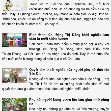
Trong ký ức tuổi thơ của Stephanie Hall, mỗi buổi
chiều dạo phố “săn” đồ cổ cùng người bà hiền từ ở thị
trấn Holly Hill (bang South Carolina, Mỹ) mang lại cảm giác kỳ diệu khó tả.
“Bình hoa, chiếc đĩa ăn bằng thủy tinh lấp lánh sắc màu ngọc lục bảo hay
hổ phách khiến tôi nhớ mãi” - cô bày tỏ.
Bình Định: Chị Đặng Thị Đông khởi nghiệp làm
giàu từ nuôi chồn hương
Sau hơn 2 năm nuôi chồn hương (còn gọi là cầy vòi
hương), chị Đặng Thị Đông, sinh năm 1986, thôn
Thuận Phong, xã Cát Lâm có thu nhập khá ổn định. Đây là mô hình đầu
tiên nuôi chồn hương mang lại hiệu quả ở xã Cát Lâm.
Quyết tâm thoát nghèo của người phụ nữ dân tộc
Sán Dìu
Không để cái khó, cái nghèo đeo bám cuộc sống..., chị
Từ Thị Liên đã tìm ra hướng phát triển kinh tế, với
quyết tâm đưa gia đình thoát khỏi cảnh đói nghèo, thiếu thốn.
Phụ nữ người Nùng vươn lên làm giàu nhờ trồng
na
Nhờ cây na, những gia đình tại xã Yên Vượng, huyện