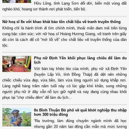
Hữu Lũng, tỉnh Lạng Sơn đổi đời, biến một vùng đất
nghèo khó, hoang sơ thành nơi phát triển, tiến bộ.
Nữ hoạ sĩ 8x với khao khát bảo tồn chất liệu vẽ tranh truyền thống
Không chỉ là hành trình đi tìm chính mình, thoải mãn đam mê trên từng
cung bậc cảm xúc; với nữ hoạ sĩ Hoàng Hương Giang, vẽ tranh trên giấy
dó còn là cách để cô “mở lối về” cho chất liệu vẽ truyền thống của dân
tộc.
Phụ nữ Định Yên khôi phục làng chiếu để làm du
lịch
Với bàn tay khéo léo của mình, phụ nữ xã Định Yên
(huyện Lấp Vò, tỉnh Đồng Tháp) đã dệt nên những
chiếc chiếu vừa đẹp, vừa bền, làm vừa lòng người sử dụng khắp nơi.
Làng nghề hàng trăm năm tuổi này có lúc gặp khó khăn, song những
người phụ nữ ở đây vẫn nỗ lực giữ nghề và nay đang cùng nhau khôi
phục lại “chợ chiếu đêm” để làm du lịch...
8x Bình Thuận Bỏ phố về quê khởi nghiệp thu nhập
hơn 300 triệu đồng
“Ra trường, làm đúng chuyên ngành mình đã học
nhưng gần 20 năm lao động cần mẫn mà mức lương