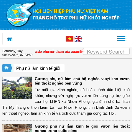
Skip to Content
Saturday, Day
riển hợp tác xã do phụ nữ tham gia quản lý
| Tây Ninh: Thổi hồn vào nón lá, tạo
08/08/2026
,
07:23:52
Phụ nữ làm kinh tế giỏi
Gương phụ nữ làm chủ hộ nghèo vượt khó vươn
lên thoát nghèo bền vững
Từ một gia đình nghèo, có hoàn cảnh đặc biệt khó
khăn, nhưng với nghị lực vươn lên cùng sự trợ giúp
của Hội LHPN xã Nhơn Phong, gia đình chủ bà Trần
Thị Mỹ Trang ở thôn Liêm Lợi, xã Nhơn Phong, tỉnh Bình Định đã vươn
lên thoát nghèo, làm ăn kinh tế và tích cực tham gia công tác Hội.
Gương phụ nữ làm kinh tế giỏi vươn lên thoát
nghèo trong cuộc sống