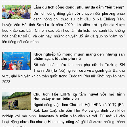
Làm du lịch cộng đồng, phụ nữ đã dám “lên tiếng”
Du lịch cộng đồng gắn với chuyển đổi phương pháp
canh nông chỉ thực sự bắt đầu ở xã Chiềng Yên,
huyện Vân Hồ, tỉnh Sơn La từ năm 2020 - khi điện lưới quốc gia được
kéo khắp các bản. Chị em các bản học làm du lịch, học canh tác không
hóa chất từ số 0, và đến nay, những chuyển đổi ấy đã giúp họ “dám nói”
lên tiếng nói của mình.
Khởi nghiệp từ mong muốn mang đến những sản
phẩm sạch, tốt cho phụ nữ
Bộ sản phẩm hữu ích cho phụ nữ do Trường ĐH
Thành Đô (Hà Nội) nghiên cứu vừa giành giải Ba khu
vực, giải Khuyến khích toàn quốc trong Cuộc thi Phụ nữ Khởi nghiệp năm
2023.
Chủ tịch Hội LHPN xã tâm huyết với mô hình
Homestay ở nơi biên viễn
Ngoài công việc làm Chủ tịch Hội LHPN xã Y Tý (Bát
Xát, Lào Cai), chị Sần Thó Mơ và gia đình còn khởi
nghiệp với mô hình Homestay ở miền biên viễn xa xôi. Dù mới đi vào
hoạt động chưa lâu nhưng Homestay cũng đã gặt hái được những thành