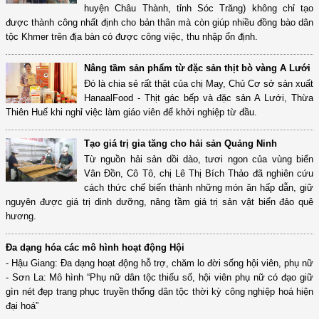
huyện Châu Thành, tỉnh Sóc Trăng) không chỉ tạo
được thành công nhất định cho bản thân mà còn giúp nhiều đồng bào dân
tộc Khmer trên địa bàn có được công việc, thu nhập ổn định.
Nâng tầm sản phẩm từ đặc sản thịt bò vàng A Lưới
Đó là chia sẻ rất thật của chị May, Chủ Cơ sở sản xuất
HanaalFood - Thịt gác bếp và đặc sản A Lưới, Thừa
Thiên Huế khi nghỉ việc làm giáo viên để khởi nghiệp từ đầu.
Tạo giá trị gia tăng cho hải sản Quảng Ninh
Từ nguồn hải sản dồi dào, tươi ngon của vùng biển
Vân Đồn, Cô Tô, chị Lê Thị Bích Thảo đã nghiên cứu
cách thức chế biến thành những món ăn hấp dẫn, giữ
nguyên được giá trị dinh dưỡng, nâng tầm giá trị sản vật biển đảo quê
hương.
Đa dạng hóa các mô hình hoạt động Hội
- Hậu Giang: Đa dạng hoạt động hỗ trợ, chăm lo đời sống hội viên, phụ nữ
- Sơn La: Mô hình “Phụ nữ dân tộc thiểu số, hội viên phụ nữ có đạo giữ
gìn nét đẹp trang phục truyền thống dân tộc thời kỳ công nghiệp hoá hiện
đại hoá”