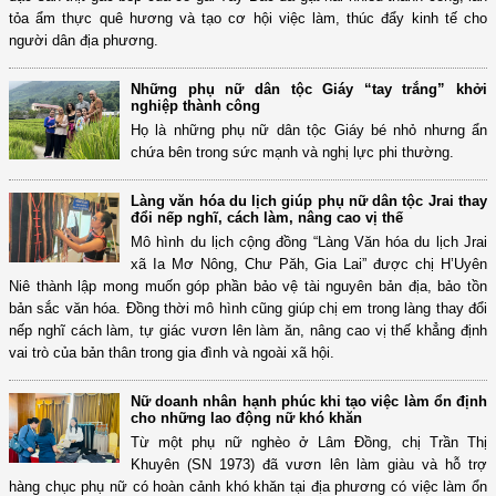
tỏa ẩm thực quê hương và tạo cơ hội việc làm, thúc đẩy kinh tế cho
người dân địa phương.
Những phụ nữ dân tộc Giáy “tay trắng” khởi
nghiệp thành công
Họ là những phụ nữ dân tộc Giáy bé nhỏ nhưng ẩn
chứa bên trong sức mạnh và nghị lực phi thường.
Làng văn hóa du lịch giúp phụ nữ dân tộc Jrai thay
đổi nếp nghĩ, cách làm, nâng cao vị thế
Mô hình du lịch cộng đồng “Làng Văn hóa du lịch Jrai
xã Ia Mơ Nông, Chư Păh, Gia Lai” được chị H’Uyên
Niê thành lập mong muốn góp phần bảo vệ tài nguyên bản địa, bảo tồn
bản sắc văn hóa. Đồng thời mô hình cũng giúp chị em trong làng thay đổi
nếp nghĩ cách làm, tự giác vươn lên làm ăn, nâng cao vị thế khẳng định
vai trò của bản thân trong gia đình và ngoài xã hội.
Nữ doanh nhân hạnh phúc khi tạo việc làm ổn định
cho những lao động nữ khó khăn
Từ một phụ nữ nghèo ở Lâm Đồng, chị Trần Thị
Khuyên (SN 1973) đã vươn lên làm giàu và hỗ trợ
hàng chục phụ nữ có hoàn cảnh khó khăn tại địa phương có việc làm ổn