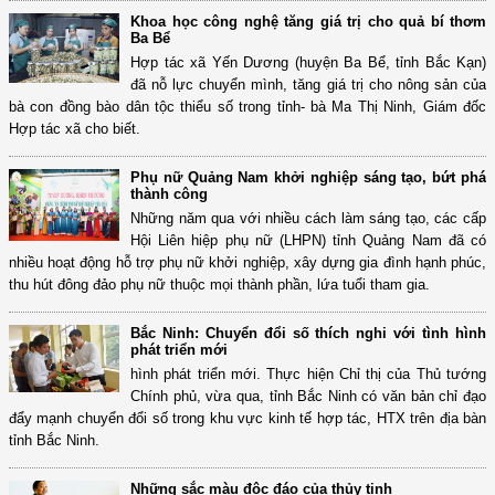
Khoa học công nghệ tăng giá trị cho quả bí thơm
Ba Bể
Hợp tác xã Yến Dương (huyện Ba Bể, tỉnh Bắc Kạn)
đã nỗ lực chuyển mình, tăng giá trị cho nông sản của
bà con đồng bào dân tộc thiểu số trong tỉnh- bà Ma Thị Ninh, Giám đốc
Hợp tác xã cho biết.
Phụ nữ Quảng Nam khởi nghiệp sáng tạo, bứt phá
thành công
Những năm qua với nhiều cách làm sáng tạo, các cấp
Hội Liên hiệp phụ nữ (LHPN) tỉnh Quảng Nam đã có
nhiều hoạt động hỗ trợ phụ nữ khởi nghiệp, xây dựng gia đình hạnh phúc,
thu hút đông đảo phụ nữ thuộc mọi thành phần, lứa tuổi tham gia.
Bắc Ninh: Chuyển đổi số thích nghi với tình hình
phát triển mới
hình phát triển mới. Thực hiện Chỉ thị của Thủ tướng
Chính phủ, vừa qua, tỉnh Bắc Ninh có văn bản chỉ đạo
đẩy mạnh chuyển đổi số trong khu vực kinh tế hợp tác, HTX trên địa bàn
tỉnh Bắc Ninh.
Những sắc màu độc đáo của thủy tinh