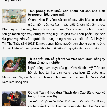
công nhất định.
Tiên phong xuất khẩu sản phẩm hải sản chế biến
từ nguyên liệu vùng miền
Quảng Nam là vùng đất có bề dày văn hóa, giao thoa
giữa miền Bắc và Nam, đặc biệt là văn hóa ẩm thực.
Phát huy lợi thế này, trong những năm qua, đã có nhiều tổ chức, doanh
nghiệp mạnh dạn xây dựng thương hiệu để giới thiệu sản phẩm đặc sản
địa phương đến với người tiêu dùng trong nước và quốc tế. Chị Huỳnh
Thị Thu Thủy (SN 1982) là một trong những người tiên phong trong hướng
đi xuất khẩu với sản phẩm hải sản chế biến từ nguyên liệu vùng miền.
Từ bỏ trời Âu, cô gái trẻ về Việt Nam kiếm hàng tỷ
đồng từ nông nghiệp
Nghề trồng cam quýt của gia đình đã cho Mỹ Tiên cơ
hội du học tại Hà Lan và đi qua hơn 12 quốc gia.
Nhưng sau đó, cô đã từ bỏ nhiều cơ hội việc làm tại trời Âu để về Việt
Nam làm nông dân.
Cô gái Tày nỗ lực đưa Thạch đen Cao Bằng vào kệ
hàng nhiều siêu thị
Từ một cô gái miền thôn dã ở tỉnh miền núi Cao Bằng,
chị Nguyễn Thị Thu Hường, người dân tộc Tày đã khởi