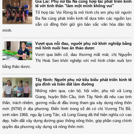
Gia Lai: Phụ nữ Ba Na cùng hợp tác phát triển kinh
tế với tinh thần "làm một mình không vui"
Tổ hợp tác Voi Rừng là mô hình chị em phụ nữ người
Ba Na cùng phát triển kinh tế dựa trên các nguồn lực
sẵn có đồng thời giữ gìn bản sắc văn hóa dân tộc
mình.
Vượt qua nỗi đau, người phụ nữ khởi nghiệp bằng
mô hình nuôi heo ăn thảo dược
Vượt qua biến cố, đau thương mất mát, chị Nguyễn
Thị Hoài Sen khởi nghiệp với mô hình chăn nuôi lợn
bằng thảo dược.
Tây Ninh: Người phụ nữ tiêu biểu phát triển kinh tế
gia đình và hiến đất làm đường
Những năm qua, cán bộ, hội viên, phụ nữ xã Long
Giang, huyện Bến Cầu, tỉnh Tây Ninh đã nêu cao tinh
thần, trách nhiệm, gương mẫu đi đầu trong tham gia xây dựng nông thôn
mới (NTM) ở địa phương. Điển hình trong số đó có chị Vương Thị Bề,
sinh năm 1966, ngụ ấp Long Tân, xã Long Giang đã thể hiện nghĩa cử cao
đẹp, hiến đất xây dựng đường giao thông nông thôn, góp phần cùng chính
quyền địa phương xây dựng xã nông thôn mới.