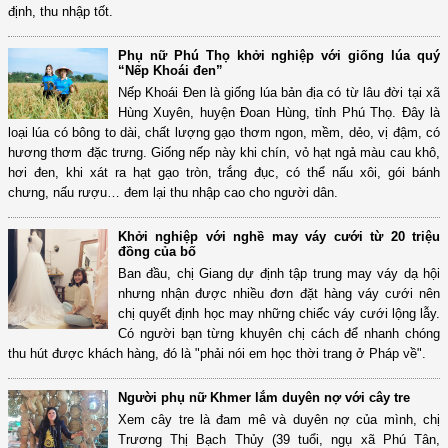
định, thu nhập tốt.
Phụ nữ Phú Thọ khởi nghiệp với giống lúa quý
“Nếp Khoái đen”
Nếp Khoái Đen là giống lúa bản địa có từ lâu đời tại xã
Hùng Xuyên, huyện Đoan Hùng, tỉnh Phú Thọ. Đây là
loại lúa có bông to dài, chất lượng gạo thơm ngon, mềm, dẻo, vị đậm, có
hương thơm đặc trưng. Giống nếp này khi chín, vỏ hạt ngả màu cau khô,
hơi đen, khi xát ra hạt gạo tròn, trắng đục, có thể nấu xôi, gói bánh
chưng, nấu rượu… đem lại thu nhập cao cho người dân.
Khởi nghiệp với nghề may váy cưới từ 20 triệu
đồng của bố
Ban đầu, chị Giang dự định tập trung may váy dạ hội
nhưng nhận được nhiều đơn đặt hàng váy cưới nên
chị quyết định học may những chiếc váy cưới lộng lẫy.
Có người bạn từng khuyên chị cách để nhanh chóng
thu hút được khách hàng, đó là "phải nói em học thời trang ở Pháp về".
Người phụ nữ Khmer lắm duyên nợ với cây tre
Xem cây tre là đam mê và duyên nợ của mình, chị
Trương Thị Bạch Thủy (39 tuổi, ngụ xã Phú Tân,