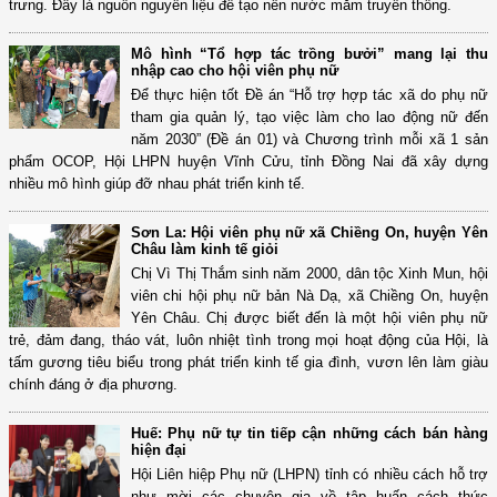
trưng. Đây là nguồn nguyên liệu để tạo nên nước mắm truyền thống.
Mô hình “Tổ hợp tác trồng bưởi” mang lại thu
nhập cao cho hội viên phụ nữ
Để thực hiện tốt Đề án “Hỗ trợ hợp tác xã do phụ nữ
tham gia quản lý, tạo việc làm cho lao động nữ đến
năm 2030” (Đề án 01) và Chương trình mỗi xã 1 sản
phẩm OCOP, Hội LHPN huyện Vĩnh Cửu, tỉnh Đồng Nai đã xây dựng
nhiều mô hình giúp đỡ nhau phát triển kinh tế.
Sơn La: Hội viên phụ nữ xã Chiềng On, huyện Yên
Châu làm kinh tế giỏi
Chị Vì Thị Thắm sinh năm 2000, dân tộc Xinh Mun, hội
viên chi hội phụ nữ bản Nà Dạ, xã Chiềng On, huyện
Yên Châu. Chị được biết đến là một hội viên phụ nữ
trẻ, đảm đang, tháo vát, luôn nhiệt tình trong mọi hoạt động của Hội, là
tấm gương tiêu biểu trong phát triển kinh tế gia đình, vươn lên làm giàu
chính đáng ở địa phương.
Huế: Phụ nữ tự tin tiếp cận những cách bán hàng
hiện đại
Hội Liên hiệp Phụ nữ (LHPN) tỉnh có nhiều cách hỗ trợ
như mời các chuyên gia về tập huấn cách thức