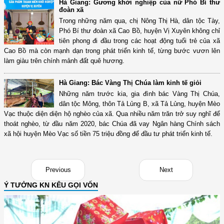
Hà Giang: Gương khởi nghiệp của nữ Phó Bí thư
đoàn xã
Trong những năm qua, chị Nông Thị Hà, dân tộc Tày,
Phó Bí thư đoàn xã Cao Bồ, huyện Vị Xuyên không chỉ
tiên phong đi đầu trong các hoạt động tuổi trẻ của xã
Cao Bồ mà còn mạnh dạn trong phát triển kinh tế, từng bước vươn lên
làm giàu trên chính mảnh đất quê hương.
Hà Giang: Bác Vàng Thị Chúa làm kinh tế giỏi
Những năm trước kia, gia đình bác Vàng Thị Chúa,
dân tộc Mông, thôn Tả Lủng B, xã Tả Lủng, huyện Mèo
Vạc thuộc diện diện hộ nghèo của xã. Qua nhiều năm trăn trở suy nghĩ để
thoát nghèo, từ đầu năm 2020, bác Chúa đã vay Ngân hàng Chính sách
xã hội huyện Mèo Vạc số tiền 75 triệu đồng để đầu tư phát triển kinh tế.
Previous
Next
Ý TƯỞNG KN KÊU GỌI VỐN