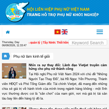
Skip to Content
Thursday, Day
ụ nữ tham gia quản lý
| Tây Ninh: Thổi hồn vào nón lá, tạo sinh kế cho phụ nữ n
06/08/2026
,
11:33:48
Phụ nữ làm kinh tế giỏi
Nhìn ra sự thay đổi: Lãnh đạo Vietjet truyền cảm
hứng cho phụ nữ thành công
Tại Hội nghị Phụ nữ Việt Nam 2024 với chủ đề “Những
Người Tạo Thay Đổi”, bà Hồ Ngọc Yến Phương, Thành
viên HĐQT và Phó Tổng Giám đốc Tài chính Vietjet, đã mang đến những
chia sẻ giá trị về hành trình của mình trong ngành hàng không - một lĩnh
vực thường được coi là “sân chơi” của nam giới, nơi mà giá trị tài sản
tàu bay lên đến hàng tỷ đô la.