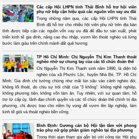
Các cấp Hội LHPN tỉnh Thái Bình hỗ trợ hội viên
phụ nữ tiếp cận hiệu quả các nguồn vốn vay ưu đãi
Trong những năm qua, các cấp Hội LHPN tỉnh Thái
Bình đã hỗ trợ cho nhiều hội viên phụ nữ trên địa bàn
tỉnh được tiếp cận các nguồn vốn vay ưu đãi để đầu tư sản xuất, phát
triển kinh tế gia đình, nâng cao thu nhập, vươn lên thoát nghèo và từng
bước làm giàu trên chính mảnh đất quê hương.
TP Hồ Chí Minh: Chị Nguyễn Thị Kim Thanh thoát
nghèo nhờ sự chung tay của các tổ chức đoàn thể
Chị Nguyễn Thị Kim Thanh sinh năm 1990, là diện hộ
nghèo của xã Phước Lộc, huyện Nhà Bè, TP. Hồ Chí
Minh. Gia đình chị tưởng chừng như mãi lún sâu vào cảnh nghèo đói,
không lối thoát, do chịu sự trói chặt của “3 không”: không nghề nghiệp,
không phương tiện, không vốn làm ăn. Tuy nhiên, với sự quan tâm, hỗ
trợ từ cấp ủy, lãnh đạo chính quyền và các tổ chức đoàn thể chính trị địa
phương, chị được trao cho niềm hy vọng để vươn lên lập nghiệp, làm
kinh tế giỏi và thoát nghèo bền vững.
Bình Định: Gương cán bộ Hội tận tâm với phong
trào phụ nữ góp phần giảm nghèo tại địa phương
Trong thời gian tham gia gắn bó với công tác Hội phụ