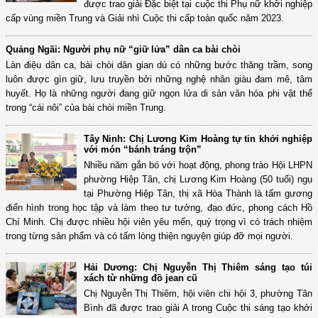
được trao giải Đặc biệt tại cuộc thi Phụ nữ khởi nghiệp
cấp vùng miền Trung và Giải nhì Cuộc thi cấp toàn quốc năm 2023.
Quảng Ngãi: Người phụ nữ “giữ lửa” dân ca bài chòi
Làn điệu dân ca, bài chòi dân gian dù có những bước thăng trầm, song
luôn được gìn giữ, lưu truyền bởi những nghệ nhân giàu đam mê, tâm
huyết. Họ là những người đang giữ ngọn lửa di sản văn hóa phi vật thể
trong “cái nôi” của bài chòi miền Trung.
Tây Ninh: Chị Lương Kim Hoàng tự tin khởi nghiệp
với món “bánh tráng trộn”
Nhiều năm gắn bó với hoạt động, phong trào Hội LHPN
phường Hiệp Tân, chị Lương Kim Hoàng (50 tuổi) ngụ
tại Phường Hiệp Tân, thị xã Hòa Thành là tấm gương
điển hình trong học tập và làm theo tư tưởng, đạo đức, phong cách Hồ
Chí Minh. Chị được nhiều hội viên yêu mến, quý trọng vì có trách nhiệm
trong từng sản phẩm và có tấm lòng thiện nguyện giúp đỡ mọi người.
Hải Dương: Chị Nguyễn Thị Thiêm sáng tạo túi
xách từ những đồ jean cũ
Chị Nguyễn Thị Thiêm, hội viên chi hội 3, phường Tân
Bình đã được trao giải A trong Cuộc thi sáng tạo khởi