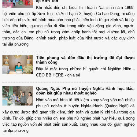
ấp Sơn Ton
Khi nhắc đến chị Liêu Thị Hoành Na, sinh năm 1989,
hội viên phụ nữ ấp Sơn Ton, xã An Thạnh 2, huyện Cù Lao Dung, ai cũng
biết đến chị với mô hình mua bán nhỏ phát triển kinh tế gia đình và là hội
viên tiêu biểu, gương mẫu đi đầu trong việc vận động gia đình, người
thân, các chị em phụ nữ trong xóm chấp hành tốt mọi đường lối, chủ
trương của Đảng, chính sách, pháp luật của Nhà nước và các quy định
tại địa phương.
Tiên phong và đón đầu thị trường để đạt được
thành công
Đây là một trong những bí quyết chị Nghiêm Hiền -
CEO BB HERB - chia sẻ
Quảng Ngãi: Phụ nữ huyện Nghĩa Hành học Bác,
đoàn kết giúp nhau thoát nghèo
Nhờ vào mô hình tổ tiết kiệm xoay vòng vốn mà nhiều
phụ nữ nghèo ở huyện Nghĩa Hành (Quảng Ngãi) đã
xây dựng được thói quen tiết kiệm, tính toán và quản lý chi tiêu trong gia
đình. Từ đó, giúp cho nhiều chị em phụ nữ nghèo phát huy hiệu quả trong
việc tạo nguồn vốn để phát triển sản xuất, cùng nhau xóa đói giảm nghèo
tại địa phương.