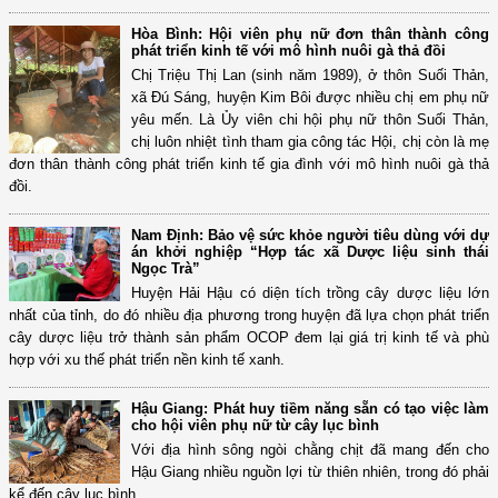
Hòa Bình: Hội viên phụ nữ đơn thân thành công
phát triển kinh tế với mô hình nuôi gà thả đồi
Chị Triệu Thị Lan (sinh năm 1989), ở thôn Suối Thản,
xã Đú Sáng, huyện Kim Bôi được nhiều chị em phụ nữ
yêu mến. Là Ủy viên chi hội phụ nữ thôn Suối Thản,
chị luôn nhiệt tình tham gia công tác Hội, chị còn là mẹ
đơn thân thành công phát triển kinh tế gia đình với mô hình nuôi gà thả
đồi.
Nam Định: Bảo vệ sức khỏe người tiêu dùng với dự
án khởi nghiệp “Hợp tác xã Dược liệu sinh thái
Ngọc Trà”
Huyện Hải Hậu có diện tích trồng cây dược liệu lớn
nhất của tỉnh, do đó nhiều địa phương trong huyện đã lựa chọn phát triển
cây dược liệu trở thành sản phẩm OCOP đem lại giá trị kinh tế và phù
hợp với xu thế phát triển nền kinh tế xanh.
Hậu Giang: Phát huy tiềm năng sẵn có tạo việc làm
cho hội viên phụ nữ từ cây lục bình
Với địa hình sông ngòi chằng chịt đã mang đến cho
Hậu Giang nhiều nguồn lợi từ thiên nhiên, trong đó phải
kể đến cây lục bình.