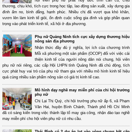
hội viên phụ nữ phát huy đức tính cần cù, chịu
thương, chịu khó, tích cực trong học tập, lao động sản xuất, xây dựng gia
đình ấm no, bình đẳng, hạnh phúc. Nhiều chị đã vượt qua khó khăn,
vươn lên làm kinh tế giỏi, ổn định cuộc sống gia đình và góp phần quan
trọng vào phát triển kinh tế, xã hội ở địa phương.
Phụ nữ Quảng Ninh tích cực xây dựng thương hiệu
nông sản địa phương
Nhận thức đầy đủ ý nghĩa, lợi ích của chương trình
Mỗi xã phường một sản phẩm (OCOP) đối với việc cải
thiện kinh tế của người nông dân nói chung, hội viên
phụ nữ nói riêng, các cấp Hội LHPN tỉnh Quảng Ninh đã chủ động, tích
cực phát huy vai trò của phụ nữ tham gia với nhiều mô hình kinh tế hiệu
quả cùng nhiều sản phẩm nông sản có giá trị kinh tế cao.
Mô hình dạy nghề may miễn phí của chi hội trưởng
phụ nữ
Chị Lại Thị Quỳ, chi hội trưởng phụ nữ ấp 6, xã Phạm
Văn Hai, huyện Bình Chánh, Thành phố Hồ Chí Minh
đã có sáng kiến trong việc thành lập tổ may gia công, nhận đào tạo nghề
may miễn phí cho hội viên phụ nữ có nhu cầu.
Thái Bình có 2 dự án lọt vào vòng chung kết cấp