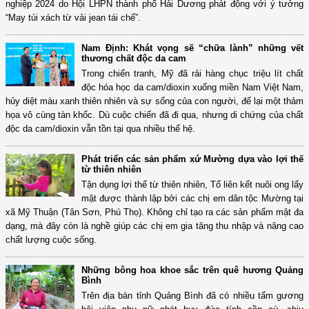
nghiệp 2024 do Hội LHPN thành phố Hải Dương phát động với ý tưởng
“May túi xách từ vải jean tái chế”.
Nam Định: Khát vọng sẽ “chữa lành” những vết
thương chất độc da cam
Trong chiến tranh, Mỹ đã rải hàng chục triệu lít chất
độc hóa học da cam/dioxin xuống miền Nam Việt Nam,
hủy diệt màu xanh thiên nhiên và sự sống của con người, để lại một thảm
họa vô cùng tàn khốc. Dù cuộc chiến đã đi qua, nhưng di chứng của chất
độc da cam/dioxin vẫn tồn tại qua nhiều thế hệ.
Phát triển các sản phẩm xứ Mường dựa vào lợi thế
từ thiên nhiên
Tận dụng lợi thế từ thiên nhiên, Tổ liên kết nuôi ong lấy
mật được thành lập bởi các chị em dân tộc Mường tại
xã Mỹ Thuận (Tân Sơn, Phú Thọ). Không chỉ tạo ra các sản phẩm mật đa
dạng, mà đây còn là nghề giúp các chị em gia tăng thu nhập và nâng cao
chất lượng cuộc sống.
Những bông hoa khoe sắc trên quê hương Quảng
Bình
Trên địa bàn tỉnh Quảng Bình đã có nhiều tấm gương