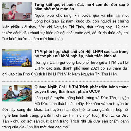
Từng kiệt quệ vì buôn đất, mẹ 4 con đổi đời sau 5
năm nhờ một món ăn
Người xưa cho rằng, khi bước qua và nhìn lại một
vòng hoa giáp 12 năm, cuộc đời con người sẽ chứng
kiến nhiều đổi thay. Với chị Nguyễn Thị Thủy, thật trùng hợp, 12 năm
trước đánh dấu chuỗi sự kiện dữ dội nhất cuộc đời, để từ đó thúc đẩy chị
"xé kén" bước ra làm mới bản thân.
TYM phối hợp chặt chẽ với Hội LHPN các cấp trong
hỗ trợ phụ nữ khởi nghiệp, phát triển kinh tế
Hội nghị Đánh giá công tác phối hợp giữa TYM và Hội
LHPN các tỉnh, thành phố năm 2024 có sự tham dự,
chỉ đạo của Phó Chủ tịch Hội LHPN Việt Nam Nguyễn Thị Thu Hiền.
Quảng Ngãi: Chị Lê Thị Trích phát triển bánh tráng
truyền thống thành sản phẩm OCOP
Làng nghề truyền thống bánh tráng xã Đức Tân, huyện
Mộ Đức hình thành cách đây 100 năm và lưu truyền từ
đời này sang đời khác. Là truyền nhân đời thứ tư của gia đình, tiếp nối
nghề làm bánh tráng, gia đình chị Lê Thị Trích (54 tuổi), thôn 1, xã Đức
Tân - chủ cơ sở sản xuất bánh tráng Trích Nhị đã đưa sản phẩm bánh
tráng của gia đình lên một tầm cao mới.