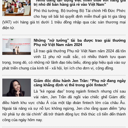
"Temu đang tận dụng việc miễn thuế với hàng giá
trị nhỏ để bán hàng giá rẻ vào Việt Nam"
Phó thủ tướng, Bộ trưởng Bộ Tài chính Hồ Đức Phớc
cho hay sẽ bãi bỏ quyết định miễn thuế giá trị gia tăng
(VAT) với hàng giá trị dưới 1 triệu đồng nhập qua các sàn thương mại
điện tử.
Những "nữ tướng" tài ba được trao giải thưởng
Phụ nữ Việt Nam năm 2024
Lễ trao giải thưởng Phụ nữ Việt Nam năm 2024 đã tôn
vinh 11 phụ nữ xuất sắc, có nhiều thành tựu quan
trọng, trong đó, có những nữ lãnh đạo tiêu biểu, đóng góp hiệu quả vào sự
phát triển chung của kinh tế - xã hội, lợi ích cho đơn vị, cộng đồng.
Giám đốc điều hành Jen Trần: “Phụ nữ đang ngày
càng khẳng định vị thế trong giới fintech”
Là “kẻ ngoại đạo” trong ngành fintech nhưng chỉ sau
vài năm, Jen Trần đã ngồi vào chiếc ghế Giám đốc
điều hành khu vực châu Á của một tập đoàn fintech lớn của châu Âu.
Ngoài tài năng và sự nỗ lực không ngừng, Jen cho rằng quan điểm “phụ
nữ phải tự do tài chính” đã trở thành động lực thôi thúc cô tiến đến thành
công của ngày hôm nay.