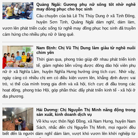
Quảng Ngãi: Gương phụ nữ sống tốt nhờ nghề
may đồng phục cho học sinh
Câu chuyện của bà Lê Thị Thùy Dung ở xã Tịnh Đông,
huyện Sơn Tịnh, Quảng Ngãi dám nghĩ, dám làm,
vươn lên phát triển cuộc sống từ nghề may đồng phục học sinh đã truyền
cảm hứng cho nhiều phụ nữ ở làng quê.
Nam Định: Chị Vũ Thị Dung làm giàu từ nghề nuôi
chim yến
Thời gian qua, phong trào giúp đỡ nhau phát triển kinh
tế, giảm nghèo bền vững được đông đảo hội viên phụ
nữ ở xã Nghĩa Lâm, huyện Nghĩa Hưng hưởng ứng tích cực. Nhờ vậy,
ngày càng có nhiều chị em có điều kiện vươn lên, khẳng định được vai
trò, vị thế của mình trong gia đình và xã hội, tích cực đi đầu trong các
hoạt động, phong trào Hội, góp phần thúc đẩy phát triển kinh tế - xã hội ở
địa phương.
Hải Dương: Chị Nguyễn Thị Minh năng động trong
sản xuất, kinh doanh dịch vụ
Về khu vực thôn Ngô Đồng, xã Nam Hưng, huyện Nam
Sách, nhắc đến chị Nguyễn Thị Minh, mọi người đều
biết đến là người dám nghĩ dám làm, vượt khó vươn lên khởi nghiệp từ