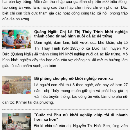
hai bàn tay trắng. Mỗi năm thu nhập của gia đình chị trên 500 triệu đồng,
tạo công ăn việc làm, nâng cao thu nhập cho nhiều chị em phụ nữ. Đặc
biệt chị còn tích cực tham gia các hoạt động công tác xã hội, phong trào
của địa phương.
Quảng Ngãi: Chị Lê Thị Thùy Trinh khởi nghiệp
thành công từ mô hình nuôi gà ác đẻ trứng
Dám nghĩ, dám làm, biết vượt qua khó khăn, chị Lê
Thị Thùy Trinh (SN 1983) ở xã Đức Tân, huyện Mộ
Đức (Quảng Ngãi) đã thành công khi khởi nghiệp nuôi gà ác lấy trứng. Mô
hình khởi nghiệp đầy táo bạo của của vợ chồng chị đã mở ra hướng làm
giàu từ sản phẩm sạch, an toàn.
Bệ phóng cho phụ nữ khởi nghiệp vươn xa
Là người con đời thứ 3 theo nghề, đến nay đã hơn 27
năm, chị Thủy mong muốn giữ gìn và phát huy giá trị
văn hóa truyền thống, tạo công ăn việc làm cho phụ nữ
dân tộc Khmer tại địa phương.
"Cuộc thi Phụ nữ khởi nghiệp giúp tôi đi nhanh
hơn, xa hơn"
Đó là chia sẻ của chị Nguyễn Thị Hoài Sen, ứng viên