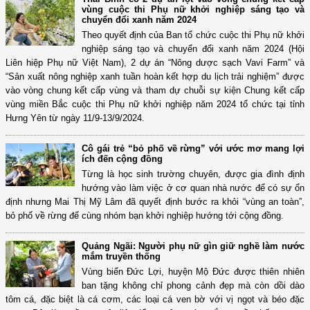
vùng cuộc thi Phụ nữ khởi nghiệp sáng tạo và
chuyển đổi xanh năm 2024
Theo quyết định của Ban tổ chức cuộc thi Phụ nữ khởi
nghiệp sáng tạo và chuyển đổi xanh năm 2024 (Hội
Liên hiệp Phụ nữ Việt Nam), 2 dự án “Nông dược sạch Vavi Farm” và
“Sản xuất nông nghiệp xanh tuần hoàn kết hợp du lịch trải nghiệm” được
vào vòng chung kết cấp vùng và tham dự chuỗi sự kiện Chung kết cấp
vùng miền Bắc cuộc thi Phụ nữ khởi nghiệp năm 2024 tổ chức tại tỉnh
Hưng Yên từ ngày 11/9-13/9/2024.
Cô gái trẻ “bỏ phố về rừng” với ước mơ mang lợi
ích đến cộng đồng
Từng là học sinh trường chuyên, được gia đình định
hướng vào làm việc ở cơ quan nhà nước để có sự ổn
định nhưng Mai Thị Mỹ Lâm đã quyết định bước ra khỏi “vùng an toàn”,
bỏ phố về rừng để cùng nhóm bạn khởi nghiệp hướng tới cộng đồng.
Quảng Ngãi: Người phụ nữ gìn giữ nghề làm nước
mắm truyền thống
Vùng biển Đức Lợi, huyện Mộ Đức được thiên nhiên
ban tặng không chỉ phong cảnh đẹp mà còn dồi dào
tôm cá, đặc biệt là cá cơm, các loại cá ven bờ với vị ngọt và béo đặc