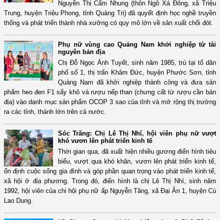
Nguyễn Thị Cẩm Nhung (thôn Ngô Xá Đông, xã Triệu
Trung, huyện Triệu Phong, tỉnh Quảng Trị) đã quyết định học nghề truyền
thống và phát triển thành nhà xưởng có quy mô lớn về sản xuất chổi đót.
Phụ nữ vùng cao Quảng Nam khởi nghiệp từ tài
nguyên bản địa
Chị Đỗ Ngọc Ánh Tuyết, sinh năm 1985, trú tại tổ dân
phố số 1, thị trấn Khâm Đức, huyện Phước Sơn, tỉnh
Quảng Nam đã khởi nghiệp thành công và đưa sản
phẩm heo đen F1 sấy khô và rượu nếp than (chưng cất từ rượu cần bản
địa) vào danh mục sản phẩm OCOP 3 sao của tỉnh và mở rộng thị trường
ra các tỉnh, thành lớn trên cả nước.
Sóc Trăng: Chị Lê Thị Nhí, hội viên phụ nữ vượt
khó vươn lên phát triển kinh tế
Thời gian qua, đã xuất hiện nhiều gương điển hình tiêu
biểu, vượt qua khó khăn, vươn lên phát triển kinh tế,
ổn định cuộc sống gia đình và góp phần quan trọng vào phát triển kinh tế,
xã hội ở địa phương. Trong đó, điển hình là chị Lê Thị Nhí, sinh năm
1992, hội viên của chi hội phụ nữ ấp Nguyễn Tăng, xã Đại Ân 1, huyện Cù
Lao Dung.