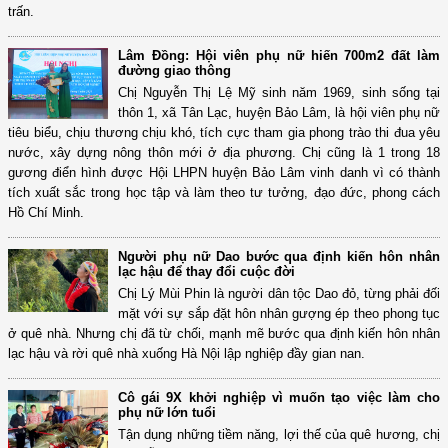
trấn.
Lâm Đồng: Hội viên phụ nữ hiến 700m2 đất làm
đường giao thông
Chị Nguyễn Thị Lệ Mỹ sinh năm 1969, sinh sống tại
thôn 1, xã Tân Lạc, huyện Bảo Lâm, là hội viên phụ nữ
tiêu biểu, chịu thương chịu khó, tích cực tham gia phong trào thi đua yêu
nước, xây dựng nông thôn mới ở địa phương. Chị cũng là 1 trong 18
gương điển hình được Hội LHPN huyện Bảo Lâm vinh danh vì có thành
tích xuất sắc trong học tập và làm theo tư tưởng, đạo đức, phong cách
Hồ Chí Minh.
Người phụ nữ Dao bước qua định kiến hôn nhân
lạc hậu để thay đổi cuộc đời
Chị Lý Mùi Phin là người dân tộc Dao đỏ, từng phải đối
mặt với sự sắp đặt hôn nhân gượng ép theo phong tục
ở quê nhà. Nhưng chị đã từ chối, mạnh mẽ bước qua định kiến hôn nhân
lạc hậu và rời quê nhà xuống Hà Nội lập nghiệp đầy gian nan.
Cô gái 9X khởi nghiệp vì muốn tạo việc làm cho
phụ nữ lớn tuổi
Tận dụng những tiềm năng, lợi thế của quê hương, chị