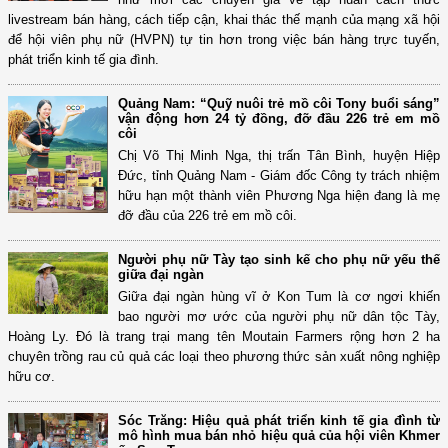
livestream bán hàng, cách tiếp cận, khai thác thế mạnh của mạng xã hội
để hội viên phụ nữ (HVPN) tự tin hơn trong việc bán hàng trực tuyến,
phát triển kinh tế gia đình.
Quảng Nam: “Quỹ nuôi trẻ mồ côi Tony buổi sáng”
vận động hơn 24 tỷ đồng, đỡ đầu 226 trẻ em mồ
côi
Chị Võ Thị Minh Nga, thị trấn Tân Bình, huyện Hiệp
Đức, tỉnh Quảng Nam - Giám đốc Công ty trách nhiệm
hữu hạn một thành viên Phương Nga hiện đang là mẹ
đỡ đầu của 226 trẻ em mồ côi.
Người phụ nữ Tày tạo sinh kế cho phụ nữ yếu thế
giữa đại ngàn
Giữa đại ngàn hùng vĩ ở Kon Tum là cơ ngơi khiến
bao người mơ ước của người phụ nữ dân tộc Tày,
Hoàng Ly. Đó là trang trại mang tên Moutain Farmers rộng hơn 2 ha
chuyên trồng rau củ quả các loại theo phương thức sản xuất nông nghiệp
hữu cơ.
Sóc Trăng: Hiệu quả phát triển kinh tế gia đình từ
mô hình mua bán nhỏ hiệu quả của hội viên Khmer