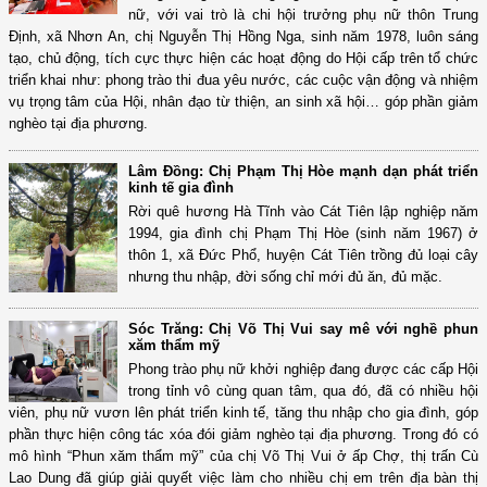
nữ, với vai trò là chi hội trưởng phụ nữ thôn Trung
Định, xã Nhơn An, chị Nguyễn Thị Hồng Nga, sinh năm 1978, luôn sáng
tạo, chủ động, tích cực thực hiện các hoạt động do Hội cấp trên tổ chức
triển khai như: phong trào thi đua yêu nước, các cuộc vận động và nhiệm
vụ trọng tâm của Hội, nhân đạo từ thiện, an sinh xã hội… góp phần giảm
nghèo tại địa phương.
Lâm Đồng: Chị Phạm Thị Hòe mạnh dạn phát triển
kinh tế gia đình
Rời quê hương Hà Tĩnh vào Cát Tiên lập nghiệp năm
1994, gia đình chị Phạm Thị Hòe (sinh năm 1967) ở
thôn 1, xã Đức Phổ, huyện Cát Tiên trồng đủ loại cây
nhưng thu nhập, đời sống chỉ mới đủ ăn, đủ mặc.
Sóc Trăng: Chị Võ Thị Vui say mê với nghề phun
xăm thẩm mỹ
Phong trào phụ nữ khởi nghiệp đang được các cấp Hội
trong tỉnh vô cùng quan tâm, qua đó, đã có nhiều hội
viên, phụ nữ vươn lên phát triển kinh tế, tăng thu nhập cho gia đình, góp
phần thực hiện công tác xóa đói giảm nghèo tại địa phương. Trong đó có
mô hình “Phun xăm thẩm mỹ” của chị Võ Thị Vui ở ấp Chợ, thị trấn Cù
Lao Dung đã giúp giải quyết việc làm cho nhiều chị em trên địa bàn thị