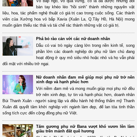
Vỏ bắp ngô, vỏ quả vừng, cỏ lá đã được những đôi
bàn tay khéo léo “hồi sinh” thành những nguyên vật
liệu, hoa, tác phẩm nghệ thuật có giá trị cao trong cuộc sống. Các thành
viên của Xưởng hoa vỏ bắp Xavia (Xuân La, Q.Tây Hồ, Hà Nội) mong
muốn giảm thiểu rác thải và tái chế rác thành những vật có giá trị.
Phá bỏ rào cản với các nữ doanh nhân
Dẫu có vai trò ngày càng lớn trong nền kinh tế, song
phần lớn các doanh nghiệp do phụ nữ làm chủ đang
hoạt động ở quy mô siêu nhỏ hoặc nhỏ và họ vẫn phải
đối mặt với nhiều trở ngại.
Nữ doanh nhân đam mê giúp mọi phụ nữ trở nên
xinh đẹp và hạnh phúc hơn
Với niềm đam mê và mong muốn giúp mọi phụ nữ đều
trở nên xinh đẹp, tự tin và hạnh phúc hơn, doanh nhân
Bùi Thanh Xuân - người sáng lập và điều hành hệ thống thẩm mỹ Thanh
Xuân đã quyết tâm khởi nghiệp với ngành làm đẹp, để lan tỏa tinh thần
sống tích cực đến cộng đồng phụ nữ Việt.
Tấm gương phụ nữ Bana vượt khó vươn lên làm
giàu trên mảnh đất quê hương