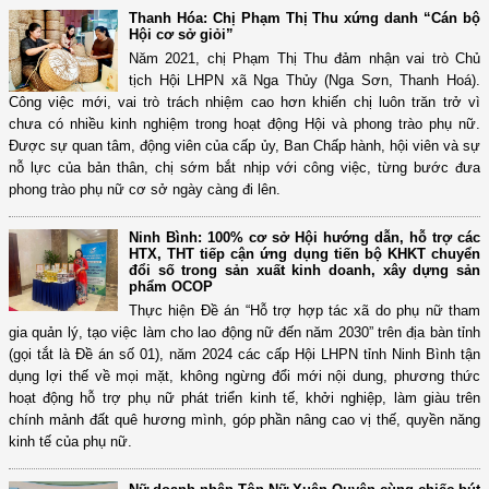
Thanh Hóa: Chị Phạm Thị Thu xứng danh “Cán bộ
Hội cơ sở giỏi”
Năm 2021, chị Phạm Thị Thu đảm nhận vai trò Chủ
tịch Hội LHPN xã Nga Thủy (Nga Sơn, Thanh Hoá).
Công việc mới, vai trò trách nhiệm cao hơn khiến chị luôn trăn trở vì
chưa có nhiều kinh nghiệm trong hoạt động Hội và phong trào phụ nữ.
Được sự quan tâm, động viên của cấp ủy, Ban Chấp hành, hội viên và sự
nỗ lực của bản thân, chị sớm bắt nhịp với công việc, từng bước đưa
phong trào phụ nữ cơ sở ngày càng đi lên.
Ninh Bình: 100% cơ sở Hội hướng dẫn, hỗ trợ các
HTX, THT tiếp cận ứng dụng tiến bộ KHKT chuyển
đổi số trong sản xuất kinh doanh, xây dựng sản
phẩm OCOP
Thực hiện Đề án “Hỗ trợ hợp tác xã do phụ nữ tham
gia quản lý, tạo việc làm cho lao động nữ đến năm 2030” trên địa bàn tỉnh
(gọi tắt là Đề án số 01), năm 2024 các cấp Hội LHPN tỉnh Ninh Bình tận
dụng lợi thế về mọi mặt, không ngừng đổi mới nội dung, phương thức
hoạt động hỗ trợ phụ nữ phát triển kinh tế, khởi nghiệp, làm giàu trên
chính mảnh đất quê hương mình, góp phần nâng cao vị thế, quyền năng
kinh tế của phụ nữ.