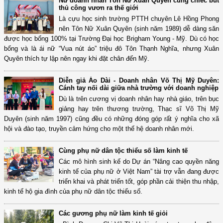
Nữ doanh nhân Tôn Nữ Xuân Quyên cùng chiếc bút
thủ công vươn ra thế giới
Là cựu học sinh trường PTTH chuyên Lê Hồng Phong
nên Tôn Nữ Xuân Quyên (sinh năm 1989) dễ dàng săn
được học bổng 100% tại Trường Đại học Brigham Young - Mỹ. Dù có học
bổng và là ái nữ “Vua nút áo” triệu đô Tôn Thạnh Nghĩa, nhưng Xuân
Quyên thích tự lập nên ngay khi đặt chân đến Mỹ.
Diễn giả Áo Dài - Doanh nhân Võ Thị Mỹ Duyên:
Cánh tay nối dài giữa nhà trường với doanh nghiệp
Dù là trên cương vị doanh nhân hay nhà giáo, trên bục
giảng hay trên thương trường, Thạc sĩ Võ Thị Mỹ
Duyên (sinh năm 1997) cũng đều có những đóng góp rất ý nghĩa cho xã
hội và đào tạo, truyền cảm hứng cho một thế hệ doanh nhân mới.
Cùng phụ nữ dân tộc thiểu số làm kinh tế
Các mô hình sinh kế do Dự án “Nâng cao quyền năng
kinh tế của phụ nữ ở Việt Nam” tài trợ vẫn đang được
triển khai và phát triển tốt, góp phần cải thiện thu nhập,
kinh tế hộ gia đình của phụ nữ dân tộc thiểu số.
Các gương phụ nữ làm kinh tế giỏi