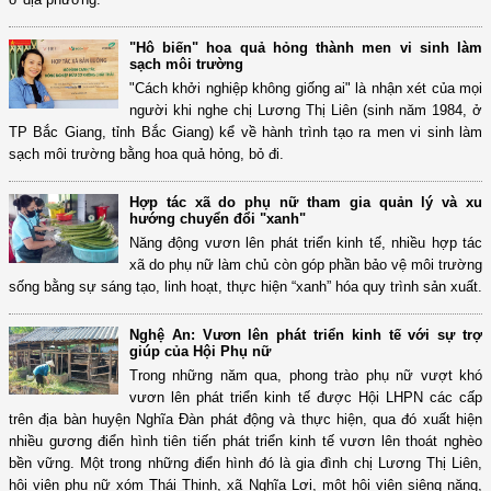
"Hô biến" hoa quả hỏng thành men vi sinh làm
sạch môi trường
"Cách khởi nghiệp không giống ai" là nhận xét của mọi
người khi nghe chị Lương Thị Liên (sinh năm 1984, ở
TP Bắc Giang, tỉnh Bắc Giang) kể về hành trình tạo ra men vi sinh làm
sạch môi trường bằng hoa quả hỏng, bỏ đi.
Hợp tác xã do phụ nữ tham gia quản lý và xu
hướng chuyển đổi "xanh"
Năng động vươn lên phát triển kinh tế, nhiều hợp tác
xã do phụ nữ làm chủ còn góp phần bảo vệ môi trường
sống bằng sự sáng tạo, linh hoạt, thực hiện “xanh” hóa quy trình sản xuất.
Nghệ An: Vươn lên phát triển kinh tế với sự trợ
giúp của Hội Phụ nữ
Trong những năm qua, phong trào phụ nữ vượt khó
vươn lên phát triển kinh tế được Hội LHPN các cấp
trên địa bàn huyện Nghĩa Đàn phát động và thực hiện, qua đó xuất hiện
nhiều gương điển hình tiên tiến phát triển kinh tế vươn lên thoát nghèo
bền vững. Một trong những điển hình đó là gia đình chị Lương Thị Liên,
hội viên phụ nữ xóm Thái Thịnh, xã Nghĩa Lợi, một hội viên siêng năng,