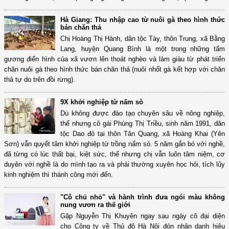
Hà Giang: Thu nhập cao từ nuôi gà theo hình thức
bán chăn thả
Chị Hoàng Thị Hành, dân tộc Tày, thôn Trung, xã Bằng
Lang, huyện Quang Bình là một trong những tấm
gương điển hình của xã vươn lên thoát nghèo và làm giàu từ phát triển
chăn nuôi gà theo hình thức bán chăn thả (nuôi nhốt gà kết hợp với chăn
thả tự do trên đồi rừng).
9X khởi nghiệp từ nấm sò
Dù không được đào tạo chuyên sâu về nông nghiệp,
thế nhưng cô gái Phùng Thị Triều, sinh năm 1991, dân
tộc Dao đỏ tại thôn Tân Quang, xã Hoàng Khai (Yên
Sơn) vẫn quyết tâm khởi nghiệp từ trồng nấm sò. 5 năm gắn bó với nghề,
đã từng có lúc thất bại, kiệt sức, thế nhưng chị vẫn luôn tâm niệm, cơ
duyên với nghề là do mình tạo ra và phải thường xuyên học hỏi, tích lũy
kinh nghiệm thì thành công mới đến.
"Cô chủ nhỏ" và hành trình đưa ngói màu không
nung vươn ra thế giới
Gặp Nguyễn Thị Khuyên ngay sau ngày cô đại diện
cho Công ty về Thủ đô Hà Nội đón nhận danh hiệu