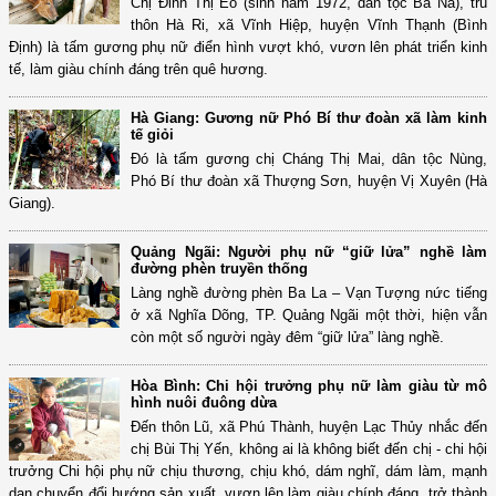
Chị Đinh Thị Eo (sinh năm 1972, dân tộc Ba Na), trú
thôn Hà Ri, xã Vĩnh Hiệp, huyện Vĩnh Thạnh (Bình
Định) là tấm gương phụ nữ điển hình vượt khó, vươn lên phát triển kinh
tế, làm giàu chính đáng trên quê hương.
Hà Giang: Gương nữ Phó Bí thư đoàn xã làm kinh
tế giỏi
Đó là tấm gương chị Cháng Thị Mai, dân tộc Nùng,
Phó Bí thư đoàn xã Thượng Sơn, huyện Vị Xuyên (Hà
Giang).
Quảng Ngãi: Người phụ nữ “giữ lửa” nghề làm
đường phèn truyền thống
Làng nghề đường phèn Ba La – Vạn Tượng nức tiếng
ở xã Nghĩa Dõng, TP. Quảng Ngãi một thời, hiện vẫn
còn một số người ngày đêm “giữ lửa” làng nghề.
Hòa Bình: Chi hội trưởng phụ nữ làm giàu từ mô
hình nuôi đuông dừa
Đến thôn Lũ, xã Phú Thành, huyện Lạc Thủy nhắc đến
chị Bùi Thị Yến, không ai là không biết đến chị - chi hội
trưởng Chi hội phụ nữ chịu thương, chịu khó, dám nghĩ, dám làm, mạnh
dạn chuyển đổi hướng sản xuất, vươn lên làm giàu chính đáng, trở thành