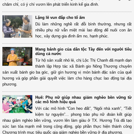
chăm chỉ, có ý chí vươn lên phát triển kinh kế gia đình.
Lặng lẽ vun đắp cho tổ ấm
Dù làm những nghề rất đỗi bình thường, nhưng rất
nhiều phụ nữ vẫn miệt mài lao động để nuôi con ăn
học, xây dựng gia đình ấm no, hạnh phúc.
Mang bánh gio của dân tộc Tày đến với người tiêu
dùng cả nước
Từ hộ sản xuất nhỏ lẻ, chị Lộc Thị Chanh đã mạnh dạn
thành lập Hợp tác xã Bánh gio Nông Thượng chuyên
sản xuất bánh gio ba góc, giữ gìn hương vị món bánh đặc sản của quê
hương và góp phần giải quyết việc làm cho hàng chục lao động tại địa
phương.
Huế: Phụ nữ giúp nhau giảm nghèo bền vững từ
các mô hình hiệu quả
Với các mô hình “Con heo đất”, “Ngôi nhà xanh”, “Tiết
kiệm tự nguyện”... phong trào phụ nữ đoàn kết giúp
nhau giảm nghèo bền vững, vươn lên làm giàu ở TX. Hương Trà đã tạo
sức lan tỏa mạnh mẽ trong cộng động, góp phần thực hiện thành công
Chương trình mục tiêu quốc gia giảm nghèo bền vững ở địa phương.