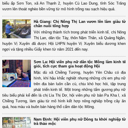
biểu ấp Sơn Ton, xã An Thạnh 2, huyện Cù Lao Dung, tỉnh Sóc Trăng
vươn lên thoát nghèo bền vững từ mô hình trồng rau sạch hiệu quả.
Hà Giang: Chị Nông Thị Lan vươn lên làm giàu từ
chăn nuôi tổng hợp
Với những thành tích trong phát triển kinh tế, chị Nông
Thị Lan, dân tộc Tày, thôn Nặm Thăn, xã Quảng Ngần,
huyện Vị Xuyên đã được Hội LHPN huyện Vị Xuyên biểu dương khen
ngợi và tặng nhiều Giấy khen từ năm 2021 đến nay.
Sơn La: Hội viên phụ nữ dân tộc Mông làm kinh tế
giỏi, tích cực tham gia hoạt động Hội
Mặc dù xã Chiềng Tương, huyện Yên Châu có địa
hình, khí hậu khắc nghiệt nhưng những chị em phụ nữ
trên địa bàn luôn cần cù, chịu khó học hỏi, tập trung
phát triển kinh tế. Một trong những tấm gương phụ nữ
tiêu biểu phải kể đến là chị Lìa Thị Dơ, hội viên phụ nữ bản Pa Kha I, xã
Chiềng Tương, làm giàu từ mô hình kết hợp nông nghiệp trồng cây ăn
quả, hoa màu và buôn bán hàng thổ cẩm dân tộc Mông.
Nam Định: Hội viên phụ nữ Dòng tu khởi nghiệp từ
trà thảo mộc