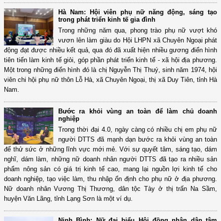
Hà Nam: Hội viên phụ nữ năng động, sáng tạo
trong phát triển kinh tế gia đình
Trong những năm qua, phong trào phụ nữ vượt khó
vươn lên làm giàu do Hội LHPN xã Chuyên Ngoại phát
động đạt được nhiều kết quả, qua đó đã xuất hiện nhiều gương điển hình
tiên tiến làm kinh tế giỏi, góp phần phát triển kinh tế - xã hội địa phương.
Một trong những điển hình đó là chị Nguyễn Thị Thuý, sinh năm 1974, hội
viên chi hội phụ nữ thôn Lỗ Hà, xã Chuyên Ngoại, thị xã Duy Tiên, tỉnh Hà
Nam.
Bước ra khỏi vùng an toàn để làm chủ doanh
nghiệp
Trong thời đại 4.0, ngày càng có nhiều chị em phụ nữ
người DTTS đã mạnh dạn bước ra khỏi vùng an toàn
để thử sức ở những lĩnh vực mới mẻ. Với sự quyết tâm, sáng tạo, dám
nghĩ, dám làm, những nữ doanh nhân người DTTS đã tạo ra nhiều sản
phẩm nông sản có giá trị kinh tế cao, mang lại nguồn lợi kinh tế cho
doanh nghiệp, tạo việc làm, thu nhập ổn định cho phụ nữ ở địa phương.
Nữ doanh nhân Vương Thị Thương, dân tộc Tày ở thị trấn Na Sầm,
huyện Văn Lãng, tỉnh Lạng Sơn là một ví dụ.
Ninh Bình: Nữ đại biểu Hội đồng nhân dân tâm