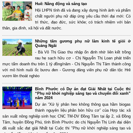
Huế: Năng động và sáng tạo
Hội LHPN tỉnh đã và đang xây dựng hình ảnh và phẩm
chất người phụ nữ đáp ứng yêu cầu thời đại mới: Có
tri thức, đạo đức, sức khỏe; có trách nhiệm với bản
thân, gia đình, xã hội và đất nước.
Những tấm gương phụ nữ làm kinh tế giỏi ở
Quảng Ngãi
- Bà Võ Thị Giao thu nhập ổn định nhờ liên kết trồng
rau hẹ sạch hữu cơ - Chị Nguyễn Thị Loan phát triển
mực tẩm doanh thu trên 1 tỷ đồng/năm - Chị Nguyễn Thị Tâm thành công
với mô hình nuôi ốc bươu đen - Gương đảng viên phụ nữ dân tộc Hrê
vươn lên thoát nghèo
Bình Phước có Dự án đạt Giải Nhất tại Cuộc thi
“Phụ nữ khởi nghiệp sáng tạo và chuyển đổi xanh”
năm 2024
Dự án “Xử lý phân heo không thông qua hầm biogas
thành nguyên liệu phân bón hữu cơ” của Hợp tác xã
sản xuất nông nghiệp sinh học CNC TM-DV Đồng Tâm tại ấp 2, xã Đồng
Tâm, huyện Đồng Phú, tỉnh Bình Phước do chị Nguyễn Thị Linh đại diện
đã xuất sắc đạt giải Nhất tại Cuộc thi "Phụ nữ khởi nghiệp sáng tạo và