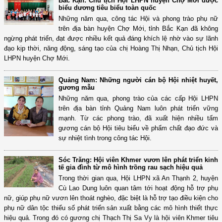
Bắc Kạn: Chủ tịch Hội LHPN huyện Chợ Mới được
biểu dương tiêu biểu toàn quốc
Những năm qua, công tác Hội và phong trào phụ nữ
trên địa bàn huyện Chợ Mới, tỉnh Bắc Kạn đã không
ngừng phát triển, đạt được nhiều kết quả đáng khích lệ nhờ vào sự lãnh
đạo kịp thời, năng động, sáng tạo của chị Hoàng Thị Nhạn, Chủ tịch Hội
LHPN huyện Chợ Mới.
Quảng Nam: Những người cán bộ Hội nhiệt huyết,
gương mẫu
Những năm qua, phong trào của các cấp Hội LHPN
trên địa bàn tỉnh Quảng Nam luôn phát triển vững
mạnh. Từ các phong trào, đã xuất hiện nhiều tấm
gương cán bộ Hội tiêu biểu về phẩm chất đạo đức và
sự nhiệt tình trong công tác Hội.
Sóc Trăng: Hội viên Khmer vươn lên phát triển kinh
tế gia đình từ mô hình trồng rau sạch hiệu quả
Trong thời gian qua, Hội LHPN xã An Thạnh 2, huyện
Cù Lao Dung luôn quan tâm tới hoạt động hỗ trợ phụ
nữ, giúp phụ nữ vươn lên thoát nghèo, đặc biệt là hỗ trợ tạo điều kiện cho
phụ nữ dân tộc thiểu số phát triển sản xuất bằng các mô hình thiết thực
hiệu quả. Trong đó có gương chị Thạch Thị Sa Vy là hội viên Khmer tiêu