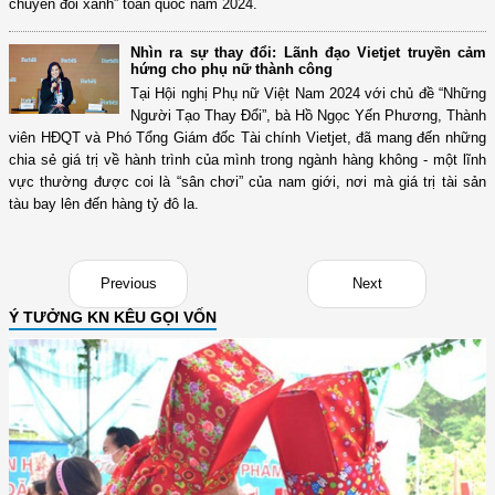
chuyển đổi xanh” toàn quốc năm 2024.
Nhìn ra sự thay đổi: Lãnh đạo Vietjet truyền cảm
hứng cho phụ nữ thành công
Tại Hội nghị Phụ nữ Việt Nam 2024 với chủ đề “Những
Người Tạo Thay Đổi”, bà Hồ Ngọc Yến Phương, Thành
viên HĐQT và Phó Tổng Giám đốc Tài chính Vietjet, đã mang đến những
chia sẻ giá trị về hành trình của mình trong ngành hàng không - một lĩnh
vực thường được coi là “sân chơi” của nam giới, nơi mà giá trị tài sản
tàu bay lên đến hàng tỷ đô la.
Previous
Next
Ý TƯỞNG KN KÊU GỌI VỐN