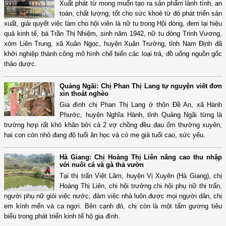
Xuất phát từ mong muốn tạo ra sản phẩm lành tính, an
toàn, chất lượng, tốt cho sức khoẻ từ đó phát triển sản
xuất, giải quyết việc làm cho hội viên là nữ tu trong Hội dòng, đem lại hiệu
quả kinh tế, bà Trần Thị Nhiệm, sinh năm 1942, nữ tu dòng Trinh Vương,
xóm Liên Trung, xã Xuân Ngọc, huyện Xuân Trường, tỉnh Nam Định đã
khởi nghiệp thành công mô hình chế biến các loại trà, đồ uống nguồn gốc
thảo dược.
Quảng Ngãi: Chị Phan Thị Lang tự nguyện viết đơn
xin thoát nghèo
Gia đình chị Phan Thị Lang ở thôn Đề An, xã Hành
Phước, huyện Nghĩa Hành, tỉnh Quảng Ngãi từng là
trường hợp rất khó khăn bởi cả 2 vợ chồng đều đau ốm thường xuyên,
hai con còn nhỏ đang độ tuổi ăn học và có mẹ già tuổi cao, sức yếu.
Hà Giang: Chị Hoàng Thị Liên nâng cao thu nhập
với nuôi cá và gà thả vườn
Tại thị trấn Việt Lâm, huyện Vị Xuyên (Hà Giang), chị
Hoàng Thị Liên, chi hội trưởng chi hội phụ nữ thị trấn,
người phụ nữ giỏi việc nước, đảm việc nhà luôn được mọi người dân, chị
em kính mến và ca ngợi. Bên cạnh đó, chị còn là một tấm gương tiêu
biểu trong phát triển kinh tế hộ gia đình.