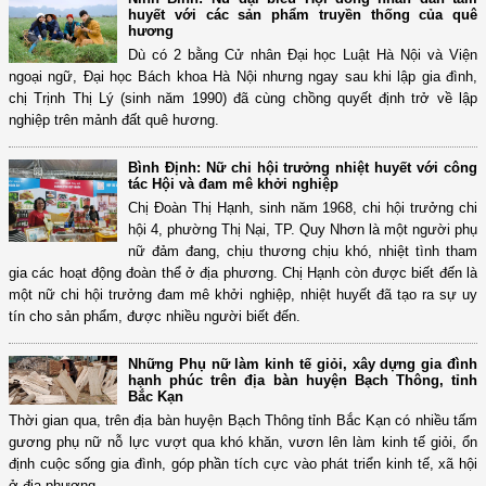
huyết với các sản phẩm truyền thống của quê
hương
Dù có 2 bằng Cử nhân Đại học Luật Hà Nội và Viện
ngoại ngữ, Đại học Bách khoa Hà Nội nhưng ngay sau khi lập gia đình,
chị Trịnh Thị Lý (sinh năm 1990) đã cùng chồng quyết định trở về lập
nghiệp trên mảnh đất quê hương.
Bình Định: Nữ chi hội trưởng nhiệt huyết với công
tác Hội và đam mê khởi nghiệp
Chị Đoàn Thị Hạnh, sinh năm 1968, chi hội trưởng chi
hội 4, phường Thị Nại, TP. Quy Nhơn là một người phụ
nữ đảm đang, chịu thương chịu khó, nhiệt tình tham
gia các hoạt động đoàn thể ở địa phương. Chị Hạnh còn được biết đến là
một nữ chi hội trưởng đam mê khởi nghiệp, nhiệt huyết đã tạo ra sự uy
tín cho sản phẩm, được nhiều người biết đến.
Những Phụ nữ làm kinh tế giỏi, xây dựng gia đình
hạnh phúc trên địa bàn huyện Bạch Thông, tỉnh
Bắc Kạn
Thời gian qua, trên địa bàn huyện Bạch Thông tỉnh Bắc Kạn có nhiều tấm
gương phụ nữ nỗ lực vượt qua khó khăn, vươn lên làm kinh tế giỏi, ổn
định cuộc sống gia đình, góp phần tích cực vào phát triển kinh tế, xã hội
ở địa phương.