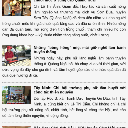
chuối mốc ở vùng cao Quảng Ngãi
Chị Lê Thị Ánh, Giám đốc Hợp tác xã sản xuất nông
lâm nghiệp và thương mại dịch vụ Sơn Bua, huyện
Sơn Tây (Quảng Ngãi) đã đem đến niềm vui cho người
trồng chuối mốc khi giá chuối quả tăng cao và đầu ra ổn định. Nhiều nông
dân đã quan tâm, mở rộng diện tích trồng chuối, thậm chí nhiều hộ còn
ứng dụng khoa học – kỹ thuật nhằm tăng năng suất, chất lượng.
Những “bóng hồng” miệt mài giữ nghề làm bánh
truyền thống
Những ngày này, phụ nữ làng nghề làm bánh truyền
thống ở Quảng Ngãi hối hả chạy đua với thời gian, với
ước vọng đủ đầy cho gia đình và tâm huyết góp sức cho thức quà dân dã
của quê hương đi xa.
Tây Ninh: Chi hội trưởng phụ nữ tâm huyết với
công tác thiện nguyện
Đến ấp Rộc B, xã Thạnh Đức, huyện Gò Dầu, tỉnh Tây
Ninh, ai cũng biết chị Lê Thị Điều. Chị không chỉ là chi
hội trưởng phụ nữ năng nổ, nhiệt tình, hết lòng vì công tác Hội, mà còn
có tấm lòng thiện nguyện, vì cộng đồng.