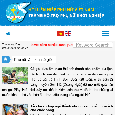
Skip to Content
Thursday, Day
riển kinh tế gắn với nông nghiệp xanh
| Chủ tịch Tập đoàn BRG: Trao cơ hội cho 
06/08/2026
,
04:36:29
Phụ nữ làm kinh tế giỏi
Cô gái đưa ẩm thực Hrê trở thành sản phẩm du lịch
Dành tình yêu đặc biệt với món ăn dân dã của người
Hrê, cô gái trẻ Trinh Sơn Uyên (28 tuổi), ở thị trấn Di
Lăng, huyện Sơn Hà (Quảng Ngãi) đã mở một quán ăn
tên gọi Plây Hrê. Nơi đây trở thành điểm đến thú vị dành cho những ai
muốn khám phá văn hóa ẩm thực đặc trưng của người Hrê.
Tái chế vỏ bắp ngô thành những sản phẩm hữu ích
cho cuộc sống