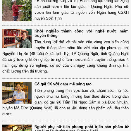
- Bình Dương: Chị Vũ Thị Hoài sáng tạo trong lao động
sản xuất vươn lên làu giàu - Quảng Ngãi: Phụ nữ
vươn lên làm giàu từ nguồn vốn Ngân hàng CSXH
huyện Sơn Tịnh
Khởi nghiệp thành công với nghề nước mắm
truyền thống
Tận dụng lợi thế về hải sản của vùng ven biển cùng
truyền thống làm mắm lâu đời của địa phương, chị
Nguyễn Thị Bé (48 tuổi) ở xã Tịnh Kỳ, TP Quảng Ngãi, tỉnh Quảng Ngãi
đã có ý tưởng khởi nghiệp từ nghề làm nước mắm truyền thống. Sau 4
năm gây dựng sự nghiệp, cơ sở của chị ngày càng khẳng định uy tín,
chất lượng trên thị trường.
Cô gái 9X với đam mê sáng tạo
Tiên phong trong lĩnh vực bảo vệ, chăm sóc mái tóc
người phụ nữ bằng những loại thảo dược trong dân
gian, cô gái 9X Trần Thị Ngọc Cẩm ở xã Đức Nhuận,
huyện Mộ Đức (Quảng Ngãi) đã cho ra đời dòng sản phẩm gội đầu thảo
dược.
Người phụ nữ tiên phong phát triển sản phẩm từ