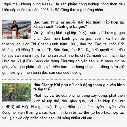
“Ngói màu không nung Nasaki” là sản phẩm công nghiệp nông thôn tiêu
biểu cấp quốc gia năm 2023 do Bộ Công thương chứng nhận.
Bắc Kạn: Phụ nữ người dân tộc thành lập hợp tác
xã sản xuất “bánh gio ba góc”
Với ý tưởng khởi nghiệp từ đặc sản quê hương, góp
phần đưa món bánh gio ba góc vươn xa trên thị
trường, chị Lộc Thị Chanh (sinh năm 1991, dân tộc Tày, tại thôn Cốc
Muổng, xã Nông Thượng, TP. Bắc Kạn, tỉnh Bắc Kạn) đã quyết định đầu
tư vào sản phẩm này. Từ hộ sản xuất nhỏ lẻ, chị đã mạnh dạn thành lập
Hợp tác xã (HTX) Bánh gio Nông Thượng chuyên sản xuất bánh gio ba
góc, vừa góp phần giải quyết việc làm cho hàng chục lao động, vừa giữ
gìn hương vị món bánh đặc sản của quê hương.
Hậu Giang: Khi phụ nữ chủ động tham gia vào kinh
tế tập thể
Phát huy vai trò của phụ nữ trong xây dựng, phát triển
kinh tế tập thể, thời gian qua, Hội Liên hiệp Phụ nữ
(LHPN) xã Hiệp Hưng, huyện Phụng Hiệp quan tâm tuyên truyền, vận
động hội viên tham gia các loại hình kinh tế tập thể (tổ hợp tác, hợp tác
xã…), từ đó góp phần nâng cao đời sống nhiều chị em.