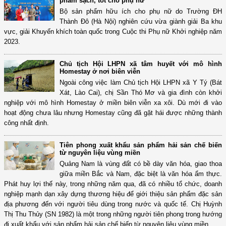
phẩm sạch, tốt cho phụ nữ
Bộ sản phẩm hữu ích cho phụ nữ do Trường ĐH
Thành Đô (Hà Nội) nghiên cứu vừa giành giải Ba khu
vực, giải Khuyến khích toàn quốc trong Cuộc thi Phụ nữ Khởi nghiệp năm
2023.
Chủ tịch Hội LHPN xã tâm huyết với mô hình
Homestay ở nơi biên viễn
Ngoài công việc làm Chủ tịch Hội LHPN xã Y Tý (Bát
Xát, Lào Cai), chị Sần Thó Mơ và gia đình còn khởi
nghiệp với mô hình Homestay ở miền biên viễn xa xôi. Dù mới đi vào
hoạt động chưa lâu nhưng Homestay cũng đã gặt hái được những thành
công nhất định.
Tiên phong xuất khẩu sản phẩm hải sản chế biến
từ nguyên liệu vùng miền
Quảng Nam là vùng đất có bề dày văn hóa, giao thoa
giữa miền Bắc và Nam, đặc biệt là văn hóa ẩm thực.
Phát huy lợi thế này, trong những năm qua, đã có nhiều tổ chức, doanh
nghiệp mạnh dạn xây dựng thương hiệu để giới thiệu sản phẩm đặc sản
địa phương đến với người tiêu dùng trong nước và quốc tế. Chị Huỳnh
Thị Thu Thủy (SN 1982) là một trong những người tiên phong trong hướng
đi xuất khẩu với sản phẩm hải sản chế biến từ nguyên liệu vùng miền.