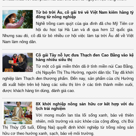
Từ bỏ trời Âu, cô gái trẻ về Việt Nam kiếm hàng tỷ
đồng từ nông nghiệp
Nghề trồng cam quýt của gia đình đã cho Mỹ Tiên cơ
hội du học tại Hà Lan và đi qua hơn 12 quốc gia.
Nhưng sau đó, cô đã từ bỏ nhiều cơ hội việc làm tại trời Âu để về Việt
Nam làm nông dân.
Cô gái Tày nỗ lực đưa Thạch đen Cao Bằng vào kệ
hàng nhiều siêu thị
Từ một cô gái miền thôn dã ở tỉnh miền núi Cao Bằng,
chị Nguyễn Thị Thu Hường, người dân tộc Tày đã khởi
nghiệp làm Thạch đen thương phẩm. Đến nay, sản phẩm của chị Hường
đã xuất hiện trên kệ hàng các siêu thị lớn ở các tỉnh thành miền xuôi,
được khách hàng tin dùng, đánh giá cao.
8X khởi nghiệp nông sản hữu cơ kết hợp với du
lịch trải nghiệm
Với mong muốn lan tỏa lối sống xanh, bảo vệ thiên
nhiên, môi trường và sức khỏe của cộng đồng, chị Bùi
Thị Thủy (35 tuổi, Đồng Nai) quyết định khởi nghiệp từ trồng nông sản
hữu cơ theo hướng xanh, sạch, bảo vệ môi trường.