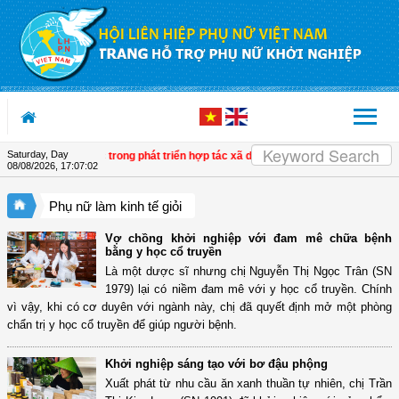
Skip to Content
Saturday, Day
uyển biến tích cực trong phát triển hợp tác xã do phụ nữ tham gia quản lý
| Tây 
08/08/2026
,
17:07:03
Phụ nữ làm kinh tế giỏi
Vợ chồng khởi nghiệp với đam mê chữa bệnh
bằng y học cổ truyền
Là một dược sĩ nhưng chị Nguyễn Thị Ngọc Trân (SN
1979) lại có niềm đam mê với y học cổ truyền. Chính
vì vậy, khi có cơ duyên với ngành này, chị đã quyết định mở một phòng
chẩn trị y học cổ truyền để giúp người bệnh.
Khởi nghiệp sáng tạo với bơ đậu phộng
Xuất phát từ nhu cầu ăn xanh thuần tự nhiên, chị Trần