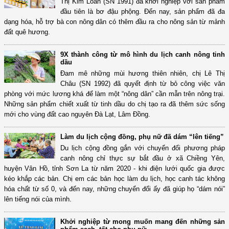
Thị Kim Loan (SN 1991) đã khởi nghiệp với sản phẩm
đầu tiên là bơ đậu phộng. Đến nay, sản phẩm đã đa
dạng hóa, hỗ trợ bà con nông dân có thêm đầu ra cho nông sản từ mảnh
đất quê hương.
9X thành công từ mô hình du lịch canh nông tinh
dầu
Đam mê những mùi hương thiên nhiên, chị Lê Thị
Châu (SN 1992) đã quyết định từ bỏ công việc văn
phòng với mức lương khá để làm một “nông dân” cần mẫn trên nông trại.
Những sản phẩm chiết xuất từ tinh dầu do chị tạo ra đã thêm sức sống
mới cho vùng đất cao nguyên Đà Lạt, Lâm Đồng.
Làm du lịch cộng đồng, phụ nữ đã dám “lên tiếng”
Du lịch cộng đồng gắn với chuyển đổi phương pháp
canh nông chỉ thực sự bắt đầu ở xã Chiềng Yên,
huyện Vân Hồ, tỉnh Sơn La từ năm 2020 - khi điện lưới quốc gia được
kéo khắp các bản. Chị em các bản học làm du lịch, học canh tác không
hóa chất từ số 0, và đến nay, những chuyển đổi ấy đã giúp họ “dám nói”
lên tiếng nói của mình.
Khởi nghiệp từ mong muốn mang đến những sản