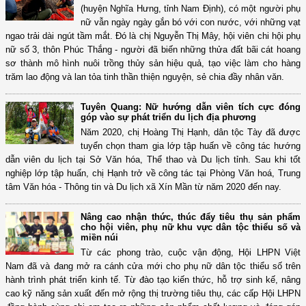
(huyện Nghĩa Hưng, tỉnh Nam Định), có một người phụ
nữ vẫn ngày ngày gắn bó với con nước, với những vạt
ngao trải dài ngút tầm mắt. Đó là chị Nguyễn Thị Mây, hội viên chi hội phụ
nữ số 3, thôn Phúc Thắng - người đã biến những thửa đất bãi cát hoang
sơ thành mô hình nuôi trồng thủy sản hiệu quả, tạo việc làm cho hàng
trăm lao động và lan tỏa tinh thần thiện nguyện, sẻ chia đầy nhân văn.
Tuyên Quang: Nữ hướng dẫn viên tích cực đóng
góp vào sự phát triển du lịch địa phương
Năm 2020, chị Hoàng Thị Hạnh, dân tộc Tày đã được
tuyển chọn tham gia lớp tập huấn về công tác hướng
dẫn viên du lịch tại Sở Văn hóa, Thể thao và Du lịch tỉnh. Sau khi tốt
nghiệp lớp tập huấn, chị Hạnh trở về công tác tại Phòng Văn hoá, Trung
tâm Văn hóa - Thông tin và Du lịch xã Xín Mần từ năm 2020 đến nay.
Nâng cao nhận thức, thúc đẩy tiêu thụ sản phẩm
cho hội viên, phụ nữ khu vực dân tộc thiểu số và
miền núi
Từ các phong trào, cuộc vận động, Hội LHPN Việt
Nam đã và đang mở ra cánh cửa mới cho phụ nữ dân tộc thiểu số trên
hành trình phát triển kinh tế. Từ đào tạo kiến thức, hỗ trợ sinh kế, nâng
cao kỹ năng sản xuất đến mở rộng thị trường tiêu thụ, các cấp Hội LHPN