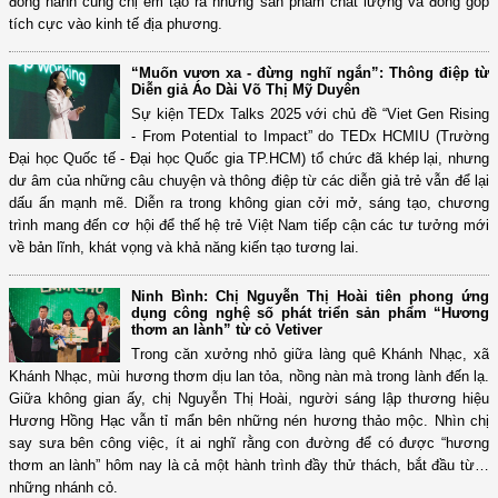
đồng hành cùng chị em tạo ra những sản phẩm chất lượng và đóng góp
tích cực vào kinh tế địa phương.
“Muốn vươn xa - đừng nghĩ ngắn”: Thông điệp từ
Diễn giả Áo Dài Võ Thị Mỹ Duyên
Sự kiện TEDx Talks 2025 với chủ đề “Viet Gen Rising
- From Potential to Impact” do TEDx HCMIU (Trường
Đại học Quốc tế - Đại học Quốc gia TP.HCM) tổ chức đã khép lại, nhưng
dư âm của những câu chuyện và thông điệp từ các diễn giả trẻ vẫn để lại
dấu ấn mạnh mẽ. Diễn ra trong không gian cởi mở, sáng tạo, chương
trình mang đến cơ hội để thế hệ trẻ Việt Nam tiếp cận các tư tưởng mới
về bản lĩnh, khát vọng và khả năng kiến tạo tương lai.
Ninh Bình: Chị Nguyễn Thị Hoài tiên phong ứng
dụng công nghệ số phát triển sản phẩm “Hương
thơm an lành” từ cỏ Vetiver
Trong căn xưởng nhỏ giữa làng quê Khánh Nhạc, xã
Khánh Nhạc, mùi hương thơm dịu lan tỏa, nồng nàn mà trong lành đến lạ.
Giữa không gian ấy, chị Nguyễn Thị Hoài, người sáng lập thương hiệu
Hương Hồng Hạc vẫn tỉ mẩn bên những nén hương thảo mộc. Nhìn chị
say sưa bên công việc, ít ai nghĩ rằng con đường để có được “hương
thơm an lành” hôm nay là cả một hành trình đầy thử thách, bắt đầu từ…
những nhánh cỏ.