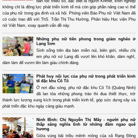
dân tộc thiểu số, đặc biệt là người Khmer, khởi nghiệp
không chỉ là động lực phát triển kinh tế mà còn góp phần nâng cao vị thế
của phụ nữ trong gia đình và xã hội. Phóng viên Báo Phụ nữ Việt Nam đã
có cuộc trao đổi với ThS. Trần Thị Thu Hường, Phân hiệu Học viện Phụ
nữ Việt Nam, xoay quanh vấn đề này.
Những phụ nữ tiên phong trong giảm nghèo ở
Lạng Sơn
Sinh sống trên địa bàn miền núi, biên giới, nhiều chị
em phụ nữ xứ Lạng đã vượt lên khó khăn, dám nghĩ,
dám làm để vươn lên làm giàu chính đáng.
Phát huy nội lực của phụ nữ trong phát triển kinh
tế đặc khu Cô Tô
Ở nơi đầu sóng, phụ nữ đặc khu Cô Tô (Quảng Ninh)
đã lan tỏa những phong trào thi đua thiết thực, trở
thành lực lượng xung kích trong phát triển kinh tế, góp sức dựng xây và
phát triển đặc khu ngày càng giàu mạnh.
Ninh Bình: Chị Nguyễn Thị Mây - người phụ nữ
thắp sáng nghĩa tình từ những đầm ngao quê
hương
Giữa vùng bãi triều mênh mông của xã Rạng Đông