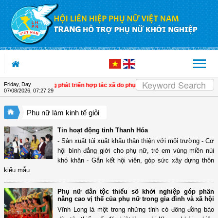
Skip to Content
Friday, Day
n tích cực trong phát triển hợp tác xã do phụ nữ tham gia quản lý
| Tây Ninh: T
07/08/2026
,
07:27:30
Phụ nữ làm kinh tế giỏi
Tin hoạt động tỉnh Thanh Hóa
- Sản xuất túi xuất khẩu thân thiện với môi trường - Cơ
hội bình đẳng giới cho phụ nữ, trẻ em vùng miền núi
khó khăn - Gắn kết hội viên, góp sức xây dựng thôn
kiểu mẫu
Phụ nữ dân tộc thiểu số khởi nghiệp góp phần
nâng cao vị thế của phụ nữ trong gia đình và xã hội
Vĩnh Long là một trong những tỉnh có đông đồng bào