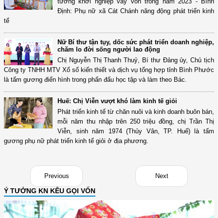
tưởng khởi nghiệp vay vốn trong năm 2023 - Bình
Định: Phụ nữ xã Cát Chánh năng động phát triển kinh
tế
Nữ Bí thư tận tụy, dốc sức phát triển doanh nghiệp,
chăm lo đời sống người lao động
Chị Nguyễn Thị Thanh Thuỷ, Bí thư Đảng ủy, Chủ tịch
Công ty TNHH MTV Xổ số kiến thiết và dịch vụ tổng hợp tỉnh Bình Phước
là tấm gương điển hình trong phấn đấu học tập và làm theo Bác.
Huế: Chị Viễn vượt khó làm kinh tế giỏi
Phát triển kinh tế từ chăn nuôi và kinh doanh buôn bán,
mỗi năm thu nhập trên 250 triệu đồng, chị Trần Thị
Viễn, sinh năm 1974 (Thủy Vân, TP. Huế) là tấm
gương phụ nữ phát triển kinh tế giỏi ở địa phương.
Previous
Next
Ý TƯỞNG KN KÊU GỌI VỐN