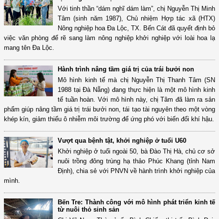
Với tinh thần “dám nghĩ dám làm”, chị Nguyễn Thị Minh
Tâm (sinh năm 1987), Chủ nhiệm Hợp tác xã (HTX)
Nông nghiệp hoa Đa Lộc, TX. Bến Cát đã quyết định bỏ
việc văn phòng để rẽ sang làm nông nghiệp khởi nghiệp với loài hoa lạ
mang tên Đa Lộc.
Hành trình nâng tầm giá trị của trái bưởi non
Mô hình kinh tế mà chị Nguyễn Thị Thanh Tâm (SN
1988 tại Đà Nẵng) đang thực hiện là một mô hình kinh
tế tuần hoàn. Với mô hình này, chị Tâm đã làm ra sản
phẩm giúp nâng tầm giá trị trái bưởi non, tái tạo tài nguyên theo một vòng
khép kín, giảm thiểu ô nhiễm môi trường để ứng phó với biến đổi khí hậu.
Vượt qua bệnh tật, khởi nghiệp ở tuổi U60
Khởi nghiệp ở tuổi ngoài 50, bà Đào Thị Hà, chủ cơ sở
nuôi trồng đông trùng hạ thảo Phúc Khang (tỉnh Nam
Định), chia sẻ với PNVN về hành trình khởi nghiệp của
mình.
Bến Tre: Thành công với mô hình phát triển kinh tế
từ nuôi thỏ sinh sản