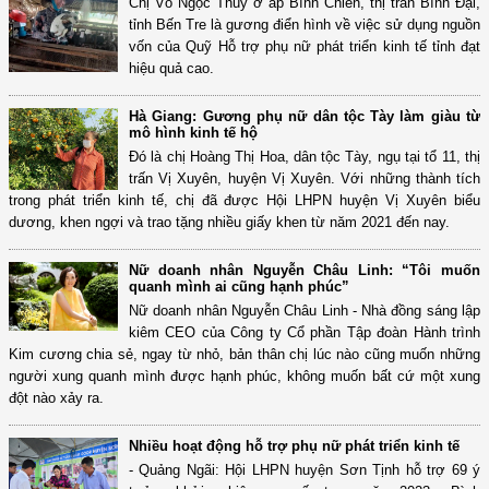
Chị Võ Ngọc Thùy ở ấp Bình Chiến, thị trấn Bình Đại,
tỉnh Bến Tre là gương điển hình về việc sử dụng nguồn
vốn của Quỹ Hỗ trợ phụ nữ phát triển kinh tế tỉnh đạt
hiệu quả cao.
Hà Giang: Gương phụ nữ dân tộc Tày làm giàu từ
mô hình kinh tế hộ
Đó là chị Hoàng Thị Hoa, dân tộc Tày, ngụ tại tổ 11, thị
trấn Vị Xuyên, huyện Vị Xuyên. Với những thành tích
trong phát triển kinh tế, chị đã được Hội LHPN huyện Vị Xuyên biểu
dương, khen ngợi và trao tặng nhiều giấy khen từ năm 2021 đến nay.
Nữ doanh nhân Nguyễn Châu Linh: “Tôi muốn
quanh mình ai cũng hạnh phúc”
Nữ doanh nhân Nguyễn Châu Linh - Nhà đồng sáng lập
kiêm CEO của Công ty Cổ phần Tập đoàn Hành trình
Kim cương chia sẻ, ngay từ nhỏ, bản thân chị lúc nào cũng muốn những
người xung quanh mình được hạnh phúc, không muốn bất cứ một xung
đột nào xảy ra.
Nhiều hoạt động hỗ trợ phụ nữ phát triển kinh tế
- Quảng Ngãi: Hội LHPN huyện Sơn Tịnh hỗ trợ 69 ý