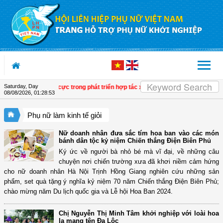
Skip to Content
Saturday, Day
chuyển biến tích cực trong phát triển hợp tác xã do phụ nữ tham gia quản lý
| T
08/08/2026
,
01:28:54
Phụ nữ làm kinh tế giỏi
Nữ doanh nhân đưa sắc tím hoa ban vào các món
bánh dân tộc kỷ niệm Chiến thắng Điện Biên Phủ
Ký ức về người bà nhỏ bé mà vĩ đại, về những câu
chuyện nơi chiến trường xưa đã khơi niềm cảm hứng
cho nữ doanh nhân Hà Nội Trịnh Hồng Giang nghiên cứu những sản
phẩm, set quà tặng ý nghĩa kỷ niệm 70 năm Chiến thắng Điện Biên Phủ;
chào mừng năm Du lịch quốc gia và Lễ hội Hoa Ban 2024.
Chị Nguyễn Thị Minh Tâm khởi nghiệp với loài hoa
lạ mang tên Đa Lộc