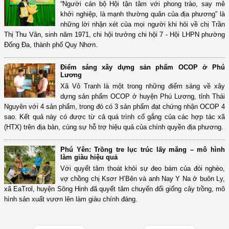
“Người cán bộ Hội tận tâm với phong trào, say mê
khởi nghiệp, là mạnh thường quân của địa phương” là
những lời nhận xét của mọi người khi hỏi về chị Trần
Thị Thu Vân, sinh năm 1971, chi hội trưởng chi hội 7 - Hội LHPN phường
Đống Đa, thành phố Quy Nhơn.
Điểm sáng xây dựng sản phẩm OCOP ở Phú
Lương
Xã Vô Tranh là một trong những điểm sáng về xây
dựng sản phẩm OCOP ở huyện Phú Lương, tỉnh Thái
Nguyên với 4 sản phẩm, trong đó có 3 sản phẩm đạt chứng nhận OCOP 4
sao. Kết quả này có được từ cả quá trình cố gắng của các hợp tác xã
(HTX) trên địa bàn, cùng sự hỗ trợ hiệu quả của chính quyền địa phương.
Phú Yên: Trồng tre lục trúc lấy măng – mô hình
làm giàu hiệu quả
Với quyết tâm thoát khỏi sự đeo bám của đói nghèo,
vợ chồng chị Ksơr H’Bên và anh Nay Y Na ở buôn Ly,
xã EaTrol, huyện Sông Hinh đã quyết tâm chuyển đổi giống cây trồng, mô
hình sản xuất vươn lên làm giàu chính đáng.