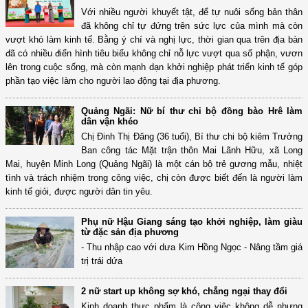
Với nhiều người khuyết tật, để tự nuôi sống bản thân
đã không chỉ tự đứng trên sức lực của mình mà còn
vượt khó làm kinh tế. Bằng ý chí và nghị lực, thời gian qua trên địa bàn
đã có nhiều điển hình tiêu biểu không chỉ nỗ lực vượt qua số phận, vươn
lên trong cuộc sống, mà còn mạnh dạn khởi nghiệp phát triển kinh tế góp
phần tạo việc làm cho người lao động tại địa phương.
Quảng Ngãi: Nữ bí thư chi bộ đồng bào Hrê làm
dân vận khéo
Chị Đinh Thị Đăng (36 tuổi), Bí thư chi bộ kiêm Trưởng
Ban công tác Mặt trận thôn Mai Lãnh Hữu, xã Long
Mai, huyện Minh Long (Quảng Ngãi) là một cán bộ trẻ gương mẫu, nhiệt
tình và trách nhiệm trong công việc, chị còn được biết đến là người làm
kinh tế giỏi, được người dân tin yêu.
Phụ nữ Hậu Giang sáng tạo khởi nghiệp, làm giàu
từ đặc sản địa phương
- Thu nhập cao với dưa Kim Hồng Ngọc - Nâng tầm giá
trị trái dứa
2 nữ start up không sợ khó, chẳng ngại thay đổi
Kinh doanh thực phẩm là công việc không dễ nhưng