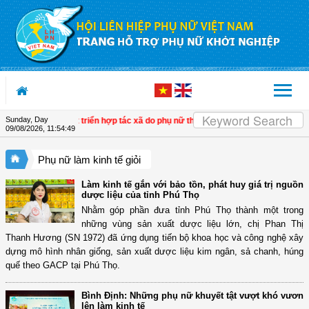
Skip to Content
Sunday, Day
h cực trong phát triển hợp tác xã do phụ nữ tham gia quản lý
| Tây Ninh: Thổi h
09/08/2026
,
11:54:50
Phụ nữ làm kinh tế giỏi
Làm kinh tế gắn với bảo tồn, phát huy giá trị nguồn
dược liệu của tỉnh Phú Thọ
Nhằm góp phần đưa tỉnh Phú Thọ thành một trong
những vùng sản xuất dược liệu lớn, chị Phan Thị
Thanh Hương (SN 1972) đã ứng dụng tiến bộ khoa học và công nghệ xây
dựng mô hình nhân giống, sản xuất dược liệu kim ngân, sả chanh, húng
quế theo GACP tại Phú Thọ.
Bình Định: Những phụ nữ khuyết tật vượt khó vươn
lên làm kinh tế