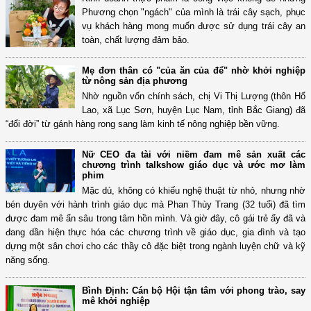
Phương chọn "ngách" của mình là trái cây sạch, phục
vụ khách hàng mong muốn được sử dụng trái cây an
toàn, chất lượng đảm bảo.
Mẹ đơn thân có "của ăn của để" nhờ khởi nghiệp
từ nông sản địa phương
Nhờ nguồn vốn chính sách, chị Vi Thị Lượng (thôn Hổ
Lao, xã Lục Sơn, huyện Lục Nam, tỉnh Bắc Giang) đã
“đổi đời” từ gánh hàng rong sang làm kinh tế nông nghiệp bền vững.
Nữ CEO đa tài với niềm đam mê sản xuất các
chương trình talkshow giáo dục và ước mơ làm
phim
Mặc dù, không có khiếu nghệ thuật từ nhỏ, nhưng nhờ
bén duyên với hành trình giáo dục mà Phan Thùy Trang (32 tuổi) đã tìm
được đam mê ẩn sâu trong tâm hồn mình. Và giờ đây, cô gái trẻ ấy đã và
đang dần hiện thực hóa các chương trình về giáo dục, gia đình và tạo
dựng một sân chơi cho các thầy cô đặc biệt trong ngành luyện chữ và kỹ
năng sống.
Bình Định: Cán bộ Hội tận tâm với phong trào, say
mê khởi nghiệp