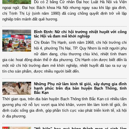
Dù có 2 bằng Cử nhân Đại học Luật Hà Nội và Viện
ngoại ngữ, Đại học Bách khoa Hà Nội nhưng ngay sau khi lập gia đình,
chị Trịnh Thị Lý (sinh năm 1990) đã cùng chồng quyết định trở về lập
nghiệp trên mảnh đất quê hương.
Bình Định: Nữ chi hội trưởng nhiệt huyết với công
tác Hội và đam mê khởi nghiệp
Chị Đoàn Thị Hạnh, sinh năm 1968, chi hội trưởng chi
hội 4, phường Thị Nại, TP. Quy Nhơn là một người phụ
nữ đảm đang, chịu thương chịu khó, nhiệt tình tham
gia các hoạt động đoàn thể ở địa phương. Chị Hạnh còn được biết đến là
một nữ chi hội trưởng đam mê khởi nghiệp, nhiệt huyết đã tạo ra sự uy
tín cho sản phẩm, được nhiều người biết đến.
Những Phụ nữ làm kinh tế giỏi, xây dựng gia đình
hạnh phúc trên địa bàn huyện Bạch Thông, tỉnh
Bắc Kạn
Thời gian qua, trên địa bàn huyện Bạch Thông tỉnh Bắc Kạn có nhiều tấm
gương phụ nữ nỗ lực vượt qua khó khăn, vươn lên làm kinh tế giỏi, ổn
định cuộc sống gia đình, góp phần tích cực vào phát triển kinh tế, xã hội
ở địa phương.
"Hô biến" hoa quả hỏng thành men vi sinh làm