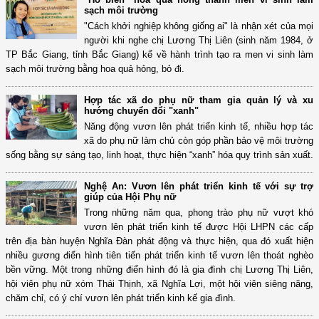
sạch môi trường
"Cách khởi nghiệp không giống ai" là nhận xét của mọi
người khi nghe chị Lương Thị Liên (sinh năm 1984, ở
TP Bắc Giang, tỉnh Bắc Giang) kể về hành trình tạo ra men vi sinh làm
sạch môi trường bằng hoa quả hỏng, bỏ đi.
Hợp tác xã do phụ nữ tham gia quản lý và xu
hướng chuyển đổi "xanh"
Năng động vươn lên phát triển kinh tế, nhiều hợp tác
xã do phụ nữ làm chủ còn góp phần bảo vệ môi trường
sống bằng sự sáng tạo, linh hoạt, thực hiện “xanh” hóa quy trình sản xuất.
Nghệ An: Vươn lên phát triển kinh tế với sự trợ
giúp của Hội Phụ nữ
Trong những năm qua, phong trào phụ nữ vượt khó
vươn lên phát triển kinh tế được Hội LHPN các cấp
trên địa bàn huyện Nghĩa Đàn phát động và thực hiện, qua đó xuất hiện
nhiều gương điển hình tiên tiến phát triển kinh tế vươn lên thoát nghèo
bền vững. Một trong những điển hình đó là gia đình chị Lương Thị Liên,
hội viên phụ nữ xóm Thái Thịnh, xã Nghĩa Lợi, một hội viên siêng năng,
chăm chỉ, có ý chí vươn lên phát triển kinh kế gia đình.