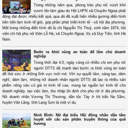
Trong những năm qua, phong trào phụ nữ vượt khó
vươn lên làm giàu do Hội LHPN xã Chuyên Ngoại phát
động đạt được nhiều kết quả, qua đó đã xuất hiện nhiều gương điển hình
tiên tiến làm kinh tế giỏi, góp phần phát triển kinh tế - xã hội địa phương.
Một trong những điển hình đó là chị Nguyễn Thị Thuý, sinh năm 1974, hội
viên chi hội phụ nữ thôn Lỗ Hà, xã Chuyên Ngoại, thị xã Duy Tiên, tỉnh Hà
Nam.
Bước ra khỏi vùng an toàn để làm chủ doanh
nghiệp
Trong thời đại 4.0, ngày càng có nhiều chị em phụ nữ
người DTTS đã mạnh dạn bước ra khỏi vùng an toàn
để thử sức ở những lĩnh vực mới mẻ. Với sự quyết tâm, sáng tạo, dám
nghĩ, dám làm, những nữ doanh nhân người DTTS đã tạo ra nhiều sản
phẩm nông sản có giá trị kinh tế cao, mang lại nguồn lợi kinh tế cho
doanh nghiệp, tạo việc làm, thu nhập ổn định cho phụ nữ ở địa phương.
Nữ doanh nhân Vương Thị Thương, dân tộc Tày ở thị trấn Na Sầm,
huyện Văn Lãng, tỉnh Lạng Sơn là một ví dụ.
Ninh Bình: Nữ đại biểu Hội đồng nhân dân tâm
huyết với các sản phẩm truyền thống của quê
hương