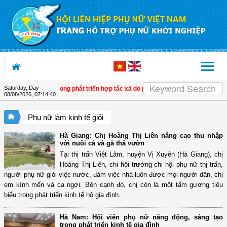
Skip to Content
Saturday, Day
 biến tích cực trong phát triển hợp tác xã do phụ nữ tham gia quản lý
| Tây Nin
08/08/2026
,
07:14:41
Phụ nữ làm kinh tế giỏi
Hà Giang: Chị Hoàng Thị Liên nâng cao thu nhập
với nuôi cá và gà thả vườn
Tại thị trấn Việt Lâm, huyện Vị Xuyên (Hà Giang), chị
Hoàng Thị Liên, chi hội trưởng chi hội phụ nữ thị trấn,
người phụ nữ giỏi việc nước, đảm việc nhà luôn được mọi người dân, chị
em kính mến và ca ngợi. Bên cạnh đó, chị còn là một tấm gương tiêu
biểu trong phát triển kinh tế hộ gia đình.
Hà Nam: Hội viên phụ nữ năng động, sáng tạo
trong phát triển kinh tế gia đình