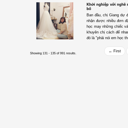
Khởi nghiệp với nghề 
bố
Ban đầu, chị Giang dự đ
nhận được nhiều đơn đặ
học may những chiếc vá
khuyên chị cách để nha
đó là "phải nói em học t
← First
Showing 131 - 135 of 991 results.