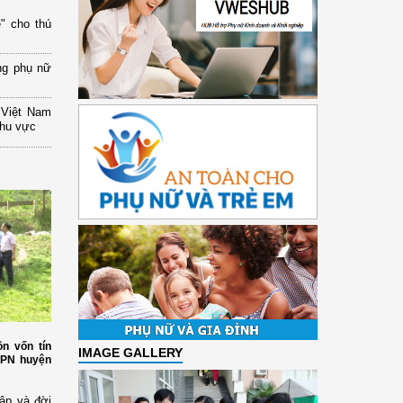
" cho thú
ng phụ nữ
 Việt Nam
khu vực
n vốn tín
IMAGE GALLERY
HPN huyện
ập và đời