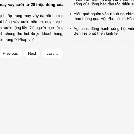
sống của đồng bào dân tộc thiểu số
may váy cưới từ 20 triệu đồng của
Hiệu quả nguồn vốn tín dụng chí
ịnh tập trung may váy dạ hội nhưng
thác thông qua Hội Phụ nữ xã Hó
t hàng váy cưới nên chị quyết định
y cưới lộng lẫy. Có người bạn từng
Agribank đồng hành cùng hội viê
Bến Tre phát triển kinh tế
nh chóng thu hút được khách hàng,
hời trang ở Pháp về".
Previous
Next
Last →