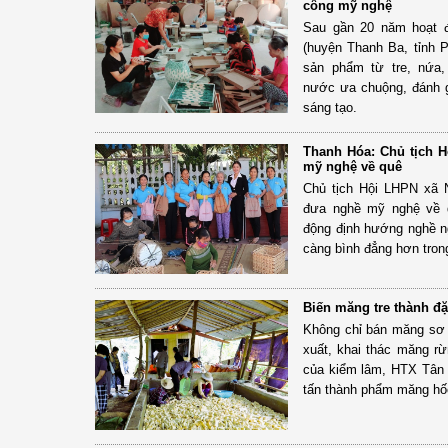
công mỹ nghệ
Sau gần 20 năm hoạt 
(huyện Thanh Ba, tỉnh P
sản phẩm từ tre, nứa,
nước ưa chuộng, đánh g
sáng tạo.
Thanh Hóa: Chủ tịch H
mỹ nghệ về quê
Chủ tịch Hội LHPN xã 
đưa nghề mỹ nghệ về 
động định hướng nghề n
càng bình đẳng hơn trong
Biến măng tre thành đ
Không chỉ bán măng sơ 
xuất, khai thác măng 
của kiểm lâm, HTX Tân 
tấn thành phẩm măng hố