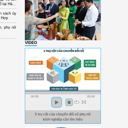
 tại Hà...
nh sách ủy
a Hợp
n, phụ nữ
VIDEO
00:00
00:00
5 trụ cột của chuyển đổi số phụ nữ
khởi nghiệp cần tìm hiểu