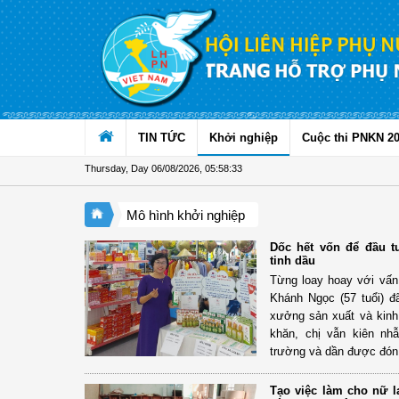
Skip to Content
TIN TỨC
Khởi nghiệp
Cuộc thi PNKN 2
Thursday, Day 06/08/2026
,
05:58:33
Mô hình khởi nghiệp
Dốc hết vốn để đầu t
tinh dầu
Từng loay hoay với vấn 
Khánh Ngọc (57 tuổi) 
xưởng sản xuất và kinh 
khăn, chị vẫn kiên nh
trường và dần được đón
Tạo việc làm cho nữ l