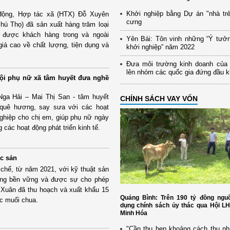
Khởi nghiệp bằng Dự án "nhà trẻ
động, Hợp tác xã (HTX) Đỗ Xuyên
cưng
hú Thọ) đã sản xuất hàng trăm loại
 được khách hàng trong và ngoài
Yên Bái: Tôn vinh những “Ý tưở
iá cao về chất lượng, tiện dụng và
khởi nghiệp” năm 2022
Đưa môi trường kinh doanh của
lên nhóm các quốc gia đứng đầu 
ội phụ nữ xã tâm huyết đưa nghề
Nga Hải – Mai Thị San - tâm huyết
CHÍNH SÁCH VAY VỐN
quê hương, say sưa với các hoạt
ghiệp cho chị em, giúp phụ nữ ngày
 các hoạt động phát triển kinh tế.
ặc sản
chế, từ năm 2021, với kỹ thuật sản
rừng bền vững và được sự cho phép
Xuân đã thu hoạch và xuất khẩu 15
Quảng Bình: Trên 190 tỷ đồng nguồ
c muối chua.
dụng chính sách ủy thác qua Hội L
Minh Hóa
"Cần thu hẹp khoảng cách thu nh