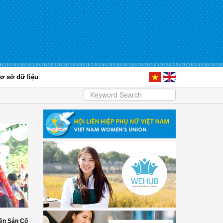
ơ sở dữ liệu
ền Sán Cố