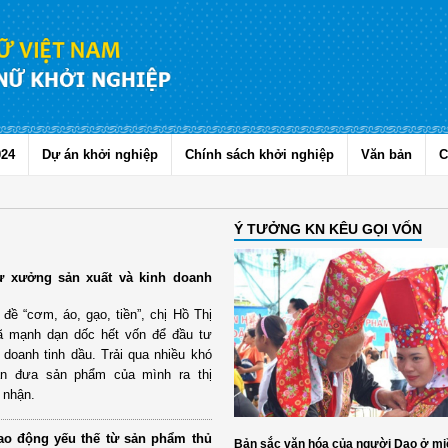
024
Dự án khởi nghiệp
Chính sách khởi nghiệp
Văn bản
C
Ý TƯỞNG KN KÊU GỌI VỐN
ư xưởng sản xuất và kinh doanh
đề “cơm, áo, gạo, tiền”, chị Hồ Thị
đã mạnh dạn dốc hết vốn để đầu tư
doanh tinh dầu. Trải qua nhiều khó
ẫn đưa sản phẩm của mình ra thị
 nhận.
ao động yếu thế từ sản phẩm thủ
Bản sắc văn hóa của người Dao ở mi