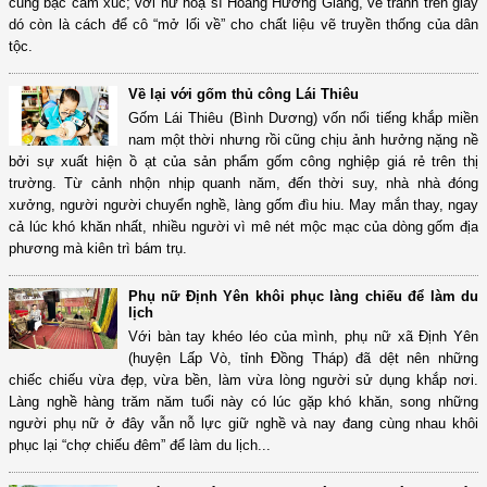
cung bậc cảm xúc; với nữ hoạ sĩ Hoàng Hương Giang, vẽ tranh trên giấy
dó còn là cách để cô “mở lối về” cho chất liệu vẽ truyền thống của dân
tộc.
Về lại với gốm thủ công Lái Thiêu
Gốm Lái Thiêu (Bình Dương) vốn nổi tiếng khắp miền
nam một thời nhưng rồi cũng chịu ảnh hưởng nặng nề
bởi sự xuất hiện ồ ạt của sản phẩm gốm công nghiệp giá rẻ trên thị
trường. Từ cảnh nhộn nhịp quanh năm, đến thời suy, nhà nhà đóng
xưởng, người người chuyển nghề, làng gốm đìu hiu. May mắn thay, ngay
cả lúc khó khăn nhất, nhiều người vì mê nét mộc mạc của dòng gốm địa
phương mà kiên trì bám trụ.
Phụ nữ Định Yên khôi phục làng chiếu để làm du
lịch
Với bàn tay khéo léo của mình, phụ nữ xã Định Yên
(huyện Lấp Vò, tỉnh Đồng Tháp) đã dệt nên những
chiếc chiếu vừa đẹp, vừa bền, làm vừa lòng người sử dụng khắp nơi.
Làng nghề hàng trăm năm tuổi này có lúc gặp khó khăn, song những
người phụ nữ ở đây vẫn nỗ lực giữ nghề và nay đang cùng nhau khôi
phục lại “chợ chiếu đêm” để làm du lịch...