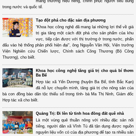
mang thương hiệu riêng, chinh phục người tiêu dùng
trong nước và quốc tế.
Tạo đột phá cho đặc sản địa phương
“Khoa học công nghệ đã mang lại những lợi thế về giá
trị gia tăng một cách đột phá cho sản phẩm của khu
vực, tiếp cận được với thị trường ở trong nước, phấn
đấu vào hệ thống phân phối hiện đại", ông Nguyễn Văn Hội, Viện trưởng
Viện Nghiên cứu Chiến lược, Chính sách Công Thương (Bộ Công
Thương), cho biết.
Khoa học công nghệ tăng giá trị cho quả bí thơm
Ba Bể
Hợp tác xã Yến Dương (huyện Ba Bể, tỉnh Bắc Kạn)
đã nỗ lực chuyển mình, tăng giá trị cho nông sản của
bà con đồng bào dân tộc thiểu số trong tỉnh- bà Ma Thị Ninh, Giám đốc
Hợp tác xã cho biết.
Quảng Trị: Đi lên từ tinh hoa đồng đất quê nhà
Là một vùng quê thuần nông với nhiều đặc sản nổi
tiếng, người dân xã Vĩnh Tú đã tận dụng được nguồn
nguyên liệu vốn có của địa phương để tạo ra nhiều sản