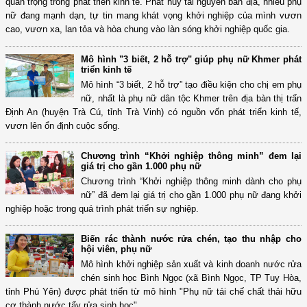
quan trọng trong phát triển kinh tế. Phát huy tài nguyên bản địa, nhiều phụ
nữ đang mạnh dạn, tự tin mang khát vọng khởi nghiệp của mình vươn
cao, vươn xa, lan tỏa và hòa chung vào làn sóng khởi nghiệp quốc gia.
Mô hình "3 biết, 2 hỗ trợ" giúp phụ nữ Khmer phát
triển kinh tế
Mô hình “3 biết, 2 hỗ trợ” tạo điều kiện cho chị em phụ
nữ, nhất là phụ nữ dân tộc Khmer trên địa bàn thị trấn
Định An (huyện Trà Cú, tỉnh Trà Vinh) có nguồn vốn phát triển kinh tế,
vươn lên ổn định cuộc sống.
Chương trình “Khởi nghiệp thông minh” đem lại
giá trị cho gần 1.000 phụ nữ
Chương trình “Khởi nghiệp thông minh dành cho phụ
nữ” đã đem lại giá trị cho gần 1.000 phụ nữ đang khởi
nghiệp hoặc trong quá trình phát triển sự nghiệp.
Biến rác thành nước rửa chén, tạo thu nhập cho
hội viên, phụ nữ
Mô hình khởi nghiệp sản xuất và kinh doanh nước rửa
chén sinh học Bình Ngọc (xã Bình Ngọc, TP Tuy Hòa,
tỉnh Phú Yên) được phát triển từ mô hình "Phụ nữ tái chế chất thải hữu
cơ thành nước tẩy rửa sinh học".