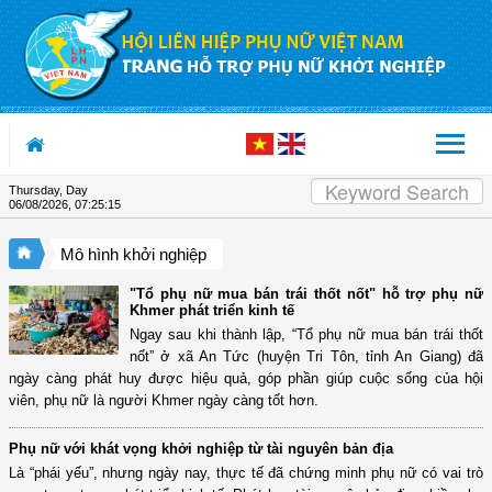
Skip to Content
Thursday, Day
06/08/2026
,
07:25:16
Mô hình khởi nghiệp
"Tổ phụ nữ mua bán trái thốt nốt" hỗ trợ phụ nữ
Khmer phát triển kinh tế
Ngay sau khi thành lập, “Tổ phụ nữ mua bán trái thốt
nốt” ở xã An Tức (huyện Tri Tôn, tỉnh An Giang) đã
ngày càng phát huy được hiệu quả, góp phần giúp cuộc sống của hội
viên, phụ nữ là người Khmer ngày càng tốt hơn.
Phụ nữ với khát vọng khởi nghiệp từ tài nguyên bản địa
Là “phái yếu”, nhưng ngày nay, thực tế đã chứng minh phụ nữ có vai trò