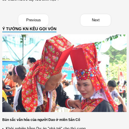
Previous
Next
Ý TƯỞNG KN KÊU GỌI VỐN
Bản sắc văn hóa của người Dao ở miền Sán Cố
Khởi nghiệp bằng Dự án "nhà trẻ" cho thú cưng