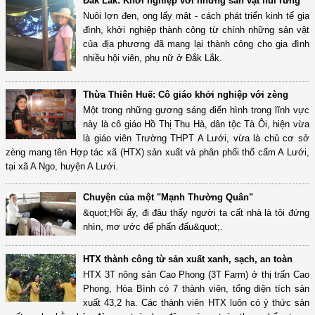
Đắk Lắk: Khởi nghiệp với những sản vật núi rừng
Nuôi lợn đen, ong lấy mật - cách phát triển kinh tế gia
đình, khởi nghiệp thành công từ chính những sản vật
của địa phương đã mang lại thành công cho gia đình
nhiều hội viên, phụ nữ ở Đắk Lắk.
Thừa Thiên Huế: Cô giáo khởi nghiệp với zèng
Một trong những gương sáng điển hình trong lĩnh vực
này là cô giáo Hồ Thị Thu Hà, dân tộc Tà Ôi, hiện vừa
là giáo viên Trường THPT A Lưới, vừa là chủ cơ sở
zèng mang tên Hợp tác xã (HTX) sản xuất và phân phối thổ cẩm A Lưới,
tại xã A Ngo, huyện A Lưới.
Chuyện của một "Mạnh Thường Quân"
&quot;Hồi ấy, đi đâu thấy người ta cất nhà là tôi đứng
nhìn, mơ ước để phấn đấu&quot;.
HTX thành công từ sản xuất xanh, sạch, an toàn
HTX 3T nông sản Cao Phong (3T Farm) ở thị trấn Cao
Phong, Hòa Bình có 7 thành viên, tổng diện tích sản
xuất 43,2 ha. Các thành viên HTX luôn có ý thức sản