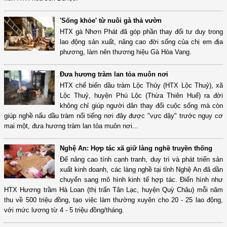
'Sống khỏe' từ nuôi gà thả vườn
HTX gà Nhơn Phát đã góp phần thay đổi tư duy trong
lao động sản xuất, nâng cao đời sống của chị em địa
phương, làm nên thương hiệu Gà Hòa Vang.
Đưa hương tràm lan tỏa muôn nơi
HTX chế biến dầu tràm Lộc Thủy (HTX Lộc Thuỷ), xã
Lộc Thuỷ, huyện Phú Lộc (Thừa Thiên Huế) ra đời
không chỉ giúp người dân thay đổi cuộc sống mà còn
giúp nghề nấu dầu tràm nổi tiếng nơi đây được "vực dậy" trước nguy cơ
mai một, đưa hương tràm lan tỏa muôn nơi...
Nghệ An: Hợp tác xã giữ làng nghề truyền thống
Để nâng cao tính cạnh tranh, duy trì và phát triển sản
xuất kinh doanh, các làng nghề tại tỉnh Nghệ An đã dần
chuyển sang mô hình kinh tế hợp tác. Điển hình như
HTX Hương trầm Hà Loan (thị trấn Tân Lạc, huyện Quỳ Châu) mỗi năm
thu về 500 triệu đồng, tạo việc làm thường xuyên cho 20 - 25 lao động,
với mức lương từ 4 - 5 triệu đồng/tháng.