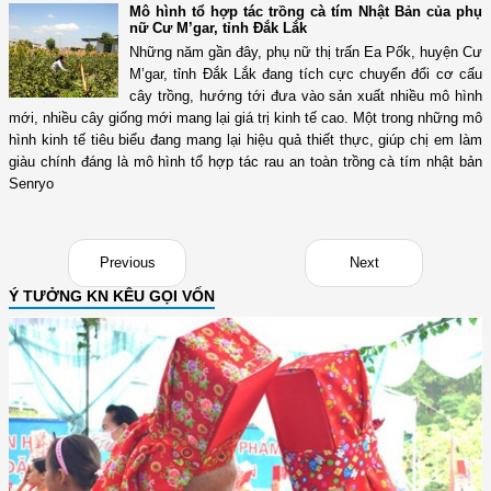
Mô hình tổ hợp tác trồng cà tím Nhật Bản của phụ
nữ Cư M’gar, tỉnh Đắk Lắk
Những năm gần đây, phụ nữ thị trấn Ea Pốk, huyện Cư
M’gar, tỉnh Đắk Lắk đang tích cực chuyển đổi cơ cấu
cây trồng, hướng tới đưa vào sản xuất nhiều mô hình
mới, nhiều cây giống mới mang lại giá trị kinh tế cao. Một trong những mô
hình kinh tế tiêu biểu đang mang lại hiệu quả thiết thực, giúp chị em làm
giàu chính đáng là mô hình tổ hợp tác rau an toàn trồng cà tím nhật bản
Senryo
Previous
Next
Ý TƯỞNG KN KÊU GỌI VỐN