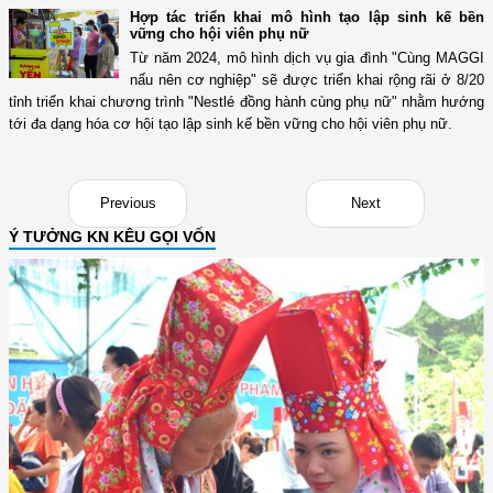
Hợp tác triển khai mô hình tạo lập sinh kế bền
vững cho hội viên phụ nữ
Từ năm 2024, mô hình dịch vụ gia đình "Cùng MAGGI
nấu nên cơ nghiệp" sẽ được triển khai rộng rãi ở 8/20
tỉnh triển khai chương trình "Nestlé đồng hành cùng phụ nữ" nhằm hướng
tới đa dạng hóa cơ hội tạo lập sinh kế bền vững cho hội viên phụ nữ.
Previous
Next
Ý TƯỞNG KN KÊU GỌI VỐN