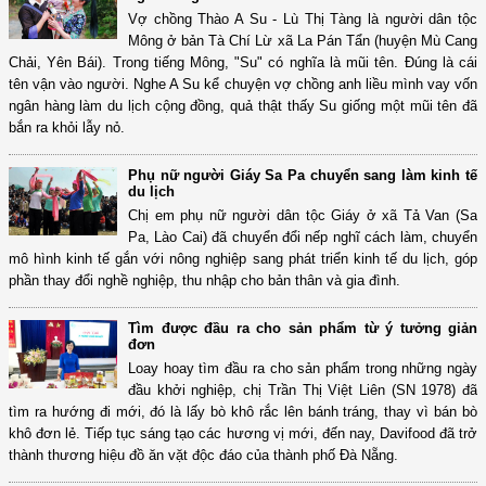
Vợ chồng Thào A Su - Lù Thị Tàng là người dân tộc
Mông ở bản Tà Chí Lừ xã La Pán Tẩn (huyện Mù Cang
Chải, Yên Bái). Trong tiếng Mông, "Su" có nghĩa là mũi tên. Đúng là cái
tên vận vào người. Nghe A Su kể chuyện vợ chồng anh liều mình vay vốn
ngân hàng làm du lịch cộng đồng, quả thật thấy Su giống một mũi tên đã
bắn ra khỏi lẫy nỏ.
Phụ nữ người Giáy Sa Pa chuyển sang làm kinh tế
du lịch
Chị em phụ nữ người dân tộc Giáy ở xã Tả Van (Sa
Pa, Lào Cai) đã chuyển đổi nếp nghĩ cách làm, chuyển
mô hình kinh tế gắn với nông nghiệp sang phát triển kinh tế du lịch, góp
phần thay đổi nghề nghiệp, thu nhập cho bản thân và gia đình.
Tìm được đầu ra cho sản phẩm từ ý tưởng giản
đơn
Loay hoay tìm đầu ra cho sản phẩm trong những ngày
đầu khởi nghiệp, chị Trần Thị Việt Liên (SN 1978) đã
tìm ra hướng đi mới, đó là lấy bò khô rắc lên bánh tráng, thay vì bán bò
khô đơn lẻ. Tiếp tục sáng tạo các hương vị mới, đến nay, Davifood đã trở
thành thương hiệu đồ ăn vặt độc đáo của thành phố Đà Nẵng.