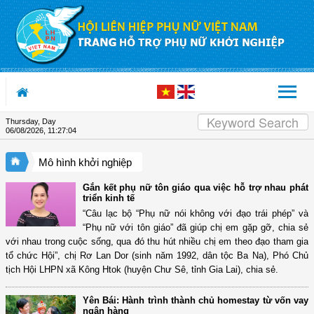
Skip to Content
Thursday, Day
06/08/2026
,
11:27:05
Mô hình khởi nghiệp
Gắn kết phụ nữ tôn giáo qua việc hỗ trợ nhau phát
triển kinh tế
“Câu lạc bộ “Phụ nữ nói không với đạo trái phép” và
“Phụ nữ với tôn giáo” đã giúp chị em gặp gỡ, chia sẻ
với nhau trong cuộc sống, qua đó thu hút nhiều chị em theo đạo tham gia
tổ chức Hội”, chị Rơ Lan Dor (sinh năm 1992, dân tộc Ba Na), Phó Chủ
tịch Hội LHPN xã Kông Htok (huyện Chư Sê, tỉnh Gia Lai), chia sẻ.
Yên Bái: Hành trình thành chủ homestay từ vốn vay
ngân hàng