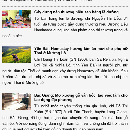
Gây dựng nên thương hiệu sạp hàng lề đường
Từ bán hàng len lề đường, chị Nguyễn Thị Liễu, 34
tuổi, đã từng bước gầy dựng thương hiệu Dương Liễu
Handmade cung ứng sản phẩm cho thị trường trong và
ngoài nước.
Yên Bái: Homestay hướng làm ăn mới cho phụ nữ
Thái ở Mường Lò
Chị Hoàng Thị Loan (SN 1960), bản Sà Rèn, xã Nghĩa
Lợi (thị xã Nghĩa Lộ, tỉnh Yên Bái) là người phụ nữ
người dân tộc Thái đã mạnh dạn xây dựng Homestay để đón khách. Sau
7 năm làm du lịch, chị đã và đang mở ra hướng làm ăn mới cho chị em
người Thái ở Mường Lò.
Bắc Giang: Mở xưởng gỗ ván bóc, tạo việc làm cho
lao động địa phương
Từ nghề mộc truyền thống của gia đình, chị Đỗ Thị
Xuân (SN 1977) ở xã Tân Thanh, huyện Lạng Giang,
tỉnh Bắc Giang, đã học hỏi, mạnh dạn chuyển đổi sang sản xuất bóc gỗ
ván ép. Với sự năng động, dám nghĩ, dám làm, vợ chồng chị đã trở thành
chủ của một cơ sở chế biến gỗ có doanh thu cao hàng năm.