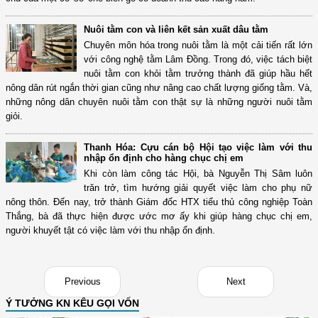
Nuôi tằm con và liên kết sản xuất dâu tằm
Chuyên môn hóa trong nuôi tằm là một cải tiến rất lớn
với công nghệ tằm Lâm Đồng. Trong đó, việc tách biệt
nuôi tằm con khỏi tằm trưởng thành đã giúp hầu hết
nông dân rút ngắn thời gian cũng như nâng cao chất lượng giống tằm. Và,
những nông dân chuyên nuôi tằm con thật sự là những người nuôi tằm
giỏi.
Thanh Hóa: Cựu cán bộ Hội tạo việc làm với thu
nhập ổn định cho hàng chục chị em
Khi còn làm công tác Hội, bà Nguyễn Thị Sâm luôn
trăn trở, tìm hướng giải quyết việc làm cho phụ nữ
nông thôn. Đến nay, trở thành Giám đốc HTX tiểu thủ công nghiệp Toàn
Thắng, bà đã thực hiện được ước mơ ấy khi giúp hàng chục chị em,
người khuyết tật có việc làm với thu nhập ổn định.
Previous
Next
Ý TƯỞNG KN KÊU GỌI VỐN