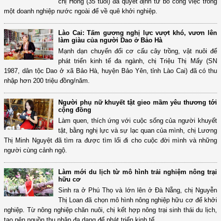
chị Hồng (35 tuổi) đã quyết định từ bỏ công việc trong
một doanh nghiệp nước ngoài để về quê khởi nghiệp.
Lào Cai: Tấm gương nghị lực vượt khó, vươn lên
làm giàu của người Dao ở Bảo Hà
Mạnh dạn chuyển đổi cơ cấu cây trồng, vật nuôi để
phát triển kinh tế đa ngành, chị Triệu Thị Mấy (SN
1987, dân tộc Dao ở xã Bảo Hà, huyện Bảo Yên, tỉnh Lào Cai) đã có thu
nhập hơn 200 triệu đồng/năm.
Người phụ nữ khuyết tật gieo mầm yêu thương tới
cộng đồng
Làm quen, thích ứng với cuộc sống của người khuyết
tật, bằng nghị lực và sự lạc quan của mình, chị Lương
Thị Minh Nguyệt đã tìm ra được tìm lối đi cho cuộc đời mình và những
người cùng cảnh ngộ.
Làm mới du lịch từ mô hình trải nghiệm nông trại
hữu cơ
Sinh ra ở Phú Thọ và lớn lên ở Đà Nẵng, chị Nguyễn
Thị Loan đã chọn mô hình nông nghiệp hữu cơ để khởi
nghiệp. Từ nông nghiệp chăn nuôi, chị kết hợp nông trại sinh thái du lịch,
tạo nên nguồn thu nhập đa dạng để phát triển kinh tế.