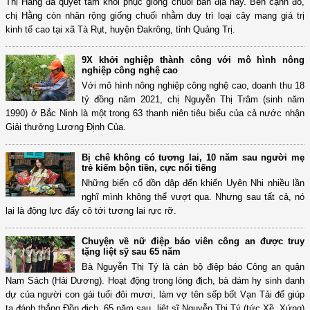
Thị Hằng đã quyết tâm khôi phục giống chuối bản địa này. Bên cạnh đó,
chị Hằng còn nhân rộng giống chuối nhằm duy trì loại cây mang giá trị
kinh tế cao tại xã Tà Rụt, huyện Đakrông, tỉnh Quảng Trị.
9X khởi nghiệp thành công với mô hình nông
nghiệp công nghệ cao
Với mô hình nông nghiệp công nghệ cao, doanh thu 18
tỷ đồng năm 2021, chị Nguyễn Thị Trâm (sinh năm
1990) ở Bắc Ninh là một trong 63 thanh niên tiêu biểu của cả nước nhận
Giải thưởng Lương Định Của.
Bị chê không có tương lai, 10 năm sau người mẹ
trẻ kiếm bộn tiền, cực nổi tiếng
Những biến cố dồn dập đến khiến Uyên Nhi nhiều lần
nghĩ mình không thể vượt qua. Nhưng sau tất cả, nó
lại là động lực đẩy cô tới tương lai rực rỡ.
Chuyện về nữ điệp báo viên công an được truy
tặng liệt sỹ sau 65 năm
Bà Nguyễn Thị Tý là cán bộ điệp báo Công an quận
Nam Sách (Hải Dương). Hoạt động trong lòng địch, bà dám hy sinh danh
dự của người con gái tuổi đôi mươi, làm vợ tên sếp bốt Vạn Tải để giúp
ta đánh thắng Đồn địch. 65 năm sau, liệt sĩ Nguyễn Thị Tý (tức Xề, Xứng)