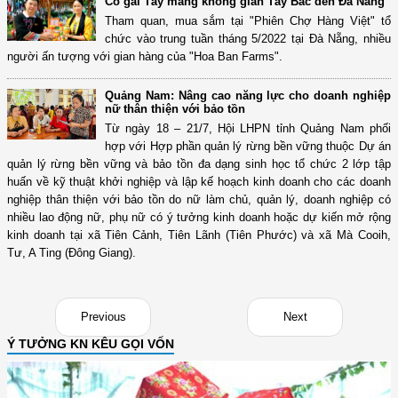
Cô gái Tày mang không gian Tây Bắc đến Đà Nẵng
Tham quan, mua sắm tại "Phiên Chợ Hàng Việt" tổ
chức vào trung tuần tháng 5/2022 tại Đà Nẵng, nhiều
người ấn tượng với gian hàng của "Hoa Ban Farms".
Quảng Nam: Nâng cao năng lực cho doanh nghiệp
nữ thân thiện với bảo tồn
Từ ngày 18 – 21/7, Hội LHPN tỉnh Quảng Nam phối
hợp với Hợp phần quản lý rừng bền vững thuộc Dự án
quản lý rừng bền vững và bảo tồn đa dạng sinh học tổ chức 2 lớp tập
huấn về kỹ thuật khởi nghiệp và lập kế hoạch kinh doanh cho các doanh
nghiệp thân thiện với bảo tồn do nữ làm chủ, quản lý, doanh nghiệp có
nhiều lao động nữ, phụ nữ có ý tưởng kinh doanh hoặc dự kiến mở rộng
kinh doanh tại xã Tiên Cảnh, Tiên Lãnh (Tiên Phước) và xã Mà Cooih,
Tư, A Ting (Đông Giang).
Previous
Next
Ý TƯỞNG KN KÊU GỌI VỐN