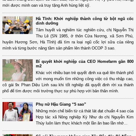
mới được minh oan và truy tặng Anh hùng liệt sỹ.
Hà Tĩnh: Khởi nghiệp thành công từ bột ngũ cốc
dinh dưỡng
Tâm huyết và nghiêm túc nghiên cứu, chị Nguyễn Thị
Thu Lê (SN 1985, ở thôn Cửa Nương, xã Sơn Phú,
huyện Hương Sơn, Hà Tĩnh) đã tìm ra loại ngũ cốc lợi sữa của riêng
mình và từng bước nâng tầm sản phẩm lên thành OCOP 3 sao.
Bí quyết khởi nghiệp của CEO Homefarm gần 800
m2
Khác với nhiều bạn trẻ quyết định xa quê lên thành phố
với mong muốn tìm những công việc có thu nhập cao,
cô gái 9x Phan Diệu Linh sau khi tốt nghiệp đã quyết định rời xa thành
phố để tìm được môi trường thực sự phù hợp với bản thân mình.
Phụ nữ Hậu Giang “5 sao”
Những món chế biến từ cá thát lát đạt chuẩn 4 sao của
Hợp tác xã Nông nghiệp Kỳ Như do chị Nguyễn Kim
Thùy luôn làm thực khách một lần ăn bao lần nhớ...