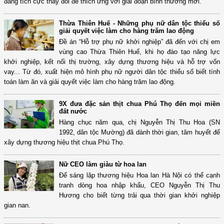
đang tích cực thay đổi để thích ứng với giai đoạn bình thường mới.
Thừa Thiên Huế - Những phụ nữ dân tộc thiểu số
giải quyết việc làm cho hàng trăm lao động
Đề án “Hỗ trợ phụ nữ khởi nghiệp” đã đến với chị em
vùng cao Thừa Thiên Huế, khi họ đào tạo năng lực
khởi nghiệp, kết nối thị trường, xây dựng thương hiệu và hỗ trợ vốn
vay... Từ đó, xuất hiện mô hình phụ nữ người dân tộc thiểu số biết tính
toán làm ăn và giải quyết việc làm cho hàng trăm lao động.
9X đưa đặc sản thịt chua Phú Thọ đến mọi miền
đất nước
Hàng chục năm qua, chị Nguyễn Thị Thu Hoa (SN
1992, dân tộc Mường) đã dành thời gian, tâm huyết để
xây dựng thương hiệu thịt chua Phú Thọ.
Nữ CEO làm giàu từ hoa lan
Để sáng lập thương hiệu Hoa lan Hà Nội có thể cạnh
tranh dòng hoa nhập khẩu, CEO Nguyễn Thị Thu
Hương cho biết từng trải qua thời gian khởi nghiệp
gian nan.