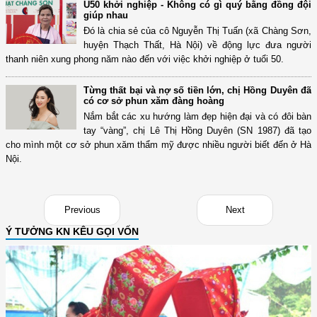
U50 khởi nghiệp - Không có gì quý bằng đồng đội
giúp nhau
Đó là chia sẻ của cô Nguyễn Thị Tuấn (xã Chàng Sơn,
huyện Thạch Thất, Hà Nội) về động lực đưa người
thanh niên xung phong năm nào đến với việc khởi nghiệp ở tuổi 50.
Từng thất bại và nợ số tiền lớn, chị Hồng Duyên đã
có cơ sở phun xăm đàng hoàng
Nắm bắt các xu hướng làm đẹp hiện đại và có đôi bàn
tay “vàng”, chị Lê Thị Hồng Duyên (SN 1987) đã tạo
cho mình một cơ sở phun xăm thẩm mỹ được nhiều người biết đến ở Hà
Nội.
Previous
Next
Ý TƯỞNG KN KÊU GỌI VỐN