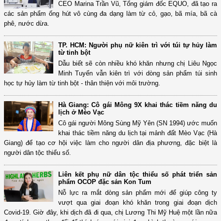
CEO Marina Trần Vũ, Tổng giám đốc EQUO, đã tạo ra
các sản phẩm ống hút vô cùng đa dạng làm từ cỏ, gạo, bã mía, bã cà
phê, nước dừa.
TP. HCM: Người phụ nữ kiên trì với túi tự hủy làm
từ tinh bột
Dẫu biết sẽ còn nhiều khó khăn nhưng chị Liêu Ngọc
Minh Tuyến vẫn kiên trì với dòng sản phẩm túi sinh
học tự hủy làm từ tinh bột - thân thiện với môi trường.
Hà Giang: Cô gái Mông 9X khai thác tiềm năng du
lịch ở Mèo Vạc
Cô gái người Mông Sùng Mỹ Yên (SN 1994) ước muốn
khai thác tiềm năng du lịch tại mảnh đất Mèo Vạc (Hà
Giang) để tạo cơ hội việc làm cho người dân địa phương, đặc biệt là
người dân tộc thiểu số.
Liên kết phụ nữ dân tộc thiểu số phát triển sản
phẩm OCOP đặc sản Kon Tum
Nỗ lực ra mắt dòng sản phẩm mới để giúp công ty
vượt qua giai đoạn khó khăn trong giai đoạn dịch
Covid-19. Giờ đây, khi dịch đã đi qua, chị Lương Thi Mỹ Huệ một lần nữa