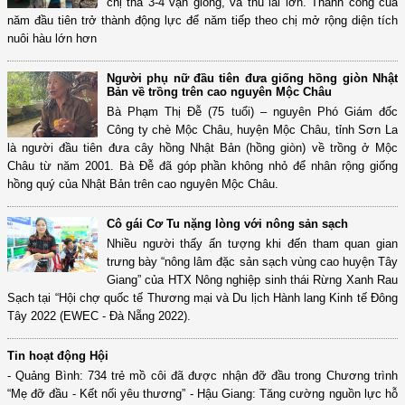
chị thả 3-4 vạn giống, và thu lãi lớn. Thành công của
năm đầu tiên trở thành động lực để năm tiếp theo chị mở rộng diện tích
nuôi hàu lớn hơn
Người phụ nữ đầu tiên đưa giống hồng giòn Nhật
Bản về trồng trên cao nguyên Mộc Châu
Bà Phạm Thị Đễ (75 tuổi) – nguyên Phó Giám đốc
Công ty chè Mộc Châu, huyện Mộc Châu, tỉnh Sơn La
là người đầu tiên đưa cây hồng Nhật Bản (hồng giòn) về trồng ở Mộc
Châu từ năm 2001. Bà Đễ đã góp phần không nhỏ để nhân rộng giống
hồng quý của Nhật Bản trên cao nguyên Mộc Châu.
Cô gái Cơ Tu nặng lòng với nông sản sạch
Nhiều người thấy ấn tượng khi đến tham quan gian
trưng bày “nông lâm đặc sản sạch vùng cao huyện Tây
Giang” của HTX Nông nghiệp sinh thái Rừng Xanh Rau
Sạch tại “Hội chợ quốc tế Thương mại và Du lịch Hành lang Kinh tế Đông
Tây 2022 (EWEC - Đà Nẵng 2022).
Tin hoạt động Hội
- Quảng Bình: 734 trẻ mồ côi đã được nhận đỡ đầu trong Chương trình
“Mẹ đỡ đầu - Kết nối yêu thương” - Hậu Giang: Tăng cường nguồn lực hỗ