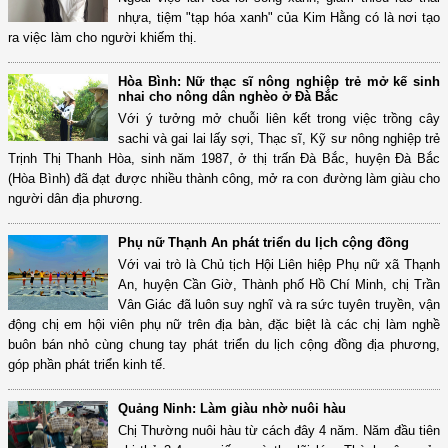
nhựa, tiệm "tạp hóa xanh" của Kim Hằng có là nơi tạo
ra việc làm cho người khiếm thị.
Hòa Bình: Nữ thạc sĩ nông nghiệp trẻ mở kế sinh
nhai cho nông dân nghèo ở Đà Bắc
Với ý tưởng mở chuỗi liên kết trong việc trồng cây
sachi và gai lai lấy sợi, Thạc sĩ, Kỹ sư nông nghiệp trẻ
Trịnh Thị Thanh Hòa, sinh năm 1987, ở thị trấn Đà Bắc, huyện Đà Bắc
(Hòa Bình) đã đạt được nhiều thành công, mở ra con đường làm giàu cho
người dân địa phương.
Phụ nữ Thạnh An phát triển du lịch cộng đồng
Với vai trò là Chủ tịch Hội Liên hiệp Phụ nữ xã Thạnh
An, huyện Cần Giờ, Thành phố Hồ Chí Minh, chị Trần
Vân Giác đã luôn suy nghĩ và ra sức tuyên truyền, vận
động chị em hội viên phụ nữ trên địa bàn, đặc biệt là các chị làm nghề
buôn bán nhỏ cùng chung tay phát triển du lịch cộng đồng địa phương,
góp phần phát triển kinh tế.
Quảng Ninh: Làm giàu nhờ nuôi hàu
Chị Thường nuôi hàu từ cách đây 4 năm. Năm đầu tiên