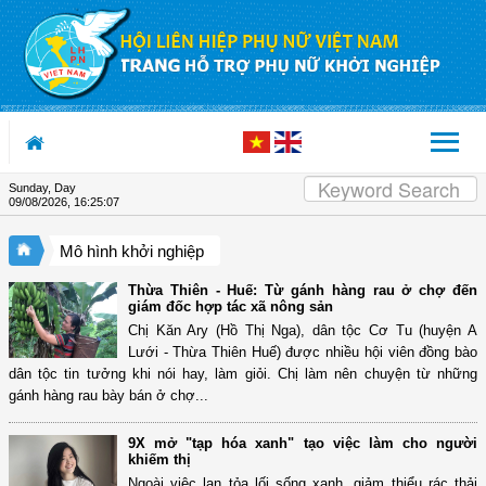
Skip to Content
Sunday, Day
09/08/2026
,
16:25:08
Mô hình khởi nghiệp
Thừa Thiên - Huế: Từ gánh hàng rau ở chợ đến
giám đốc hợp tác xã nông sản
Chị Kăn Ary (Hồ Thị Nga), dân tộc Cơ Tu (huyện A
Lưới - Thừa Thiên Huế) được nhiều hội viên đồng bào
dân tộc tin tưởng khi nói hay, làm giỏi. Chị làm nên chuyện từ những
gánh hàng rau bày bán ở chợ...
9X mở "tạp hóa xanh" tạo việc làm cho người
khiếm thị
Ngoài việc lan tỏa lối sống xanh, giảm thiểu rác thải