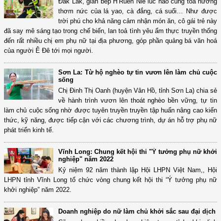
Đắk Lắk, gian bếp H’Ruen Niê lúc nào cũng toả hương
thơm nức của lá yao, cà đắng, cá suối… Như được
trời phú cho khả năng cảm nhận món ăn, cô gái trẻ này
đã say mê sáng tạo trong chế biến, lan toả tình yêu ẩm thực truyền thống
đến rất nhiều chị em phụ nữ tại địa phương, góp phần quảng bá văn hoá
của người Ê Đê tới mọi người.
Sơn La: Từ hộ nghèo tự tin vươn lên làm chủ cuộc
sống
Chị Đinh Thị Oanh (huyện Vân Hồ, tỉnh Sơn La) chia sẻ
về hành trình vươn lên thoát nghèo bền vững, tự tin
làm chủ cuộc sống nhờ được tuyên truyền truyền tập huấn nâng cao kiến
thức, kỹ năng, được tiếp cận với các chương trình, dự án hỗ trợ phụ nữ
phát triển kinh tế.
Vĩnh Long: Chung kết hội thi "Ý tưởng phụ nữ khởi
nghiệp" năm 2022
Kỷ niệm 92 năm thành lập Hội LHPN Việt Nam,, Hội
LHPN tỉnh Vĩnh Long tổ chức vòng chung kết hội thi “Ý tưởng phụ nữ
khởi nghiệp” năm 2022.
Doanh nghiệp do nữ làm chủ khởi sắc sau đại dịch