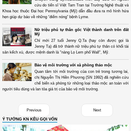
cứu do tiến sĩ Việt Tam Tran tại Trường Nghệ thuật và
Khoa học thuộc Đại học Pennsylvania (Mỹ) dẫn đầu đưa ra mô hình hứa
hẹn giúp dự báo về những “điểm nóng” bệnh Lyme.
Nữ triệu phú tự thân gốc Việt thành danh trên đất
Mỹ
Chỉ mới 27 tuổi Jenny Q.Ta (hay còn được gọi là
Jenny Tạ) đã trở thành nữ triệu phú tự thân có khối tài
sản kếch xù, được mệnh danh là "nàng Lọ Lem phố Wall", Mỹ.
Bảo vệ môi trường với xà phòng thảo mộc
Quan tâm tới môi trường của con trẻ trong tương lai,
chị Nguyễn Thị Hiền Phương (SN 1992) đã nghiên cứu
chế biến xà phòng từ những loại thảo mộc an toàn với
người tiêu dùng và lan tỏa giá trị của bảo vệ môi trường.
Previous
Next
Ý TƯỞNG KN KÊU GỌI VỐN