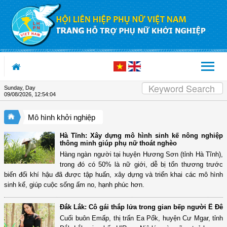
Skip to Content
Sunday, Day
09/08/2026
,
12:54:05
Mô hình khởi nghiệp
Hà Tĩnh: Xây dựng mô hình sinh kế nông nghiệp
thông minh giúp phụ nữ thoát nghèo
Hàng ngàn người tại huyện Hương Sơn (tỉnh Hà Tĩnh),
trong đó có 50% là nữ giới, dễ bị tổn thương trước
biến đổi khí hậu đã được tập huấn, xây dựng và triển khai các mô hình
sinh kế, giúp cuộc sống ấm no, hạnh phúc hơn.
Đắk Lắk: Cô gái thắp lửa trong gian bếp người Ê Đê
Cuối buôn Emấp, thị trấn Ea Pốk, huyện Cư Mgar, tỉnh