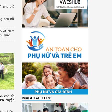
" cho thú
ng phụ nữ
 Việt Nam
khu vực
n vốn tín
IMAGE GALLERY
HPN huyện
ập và đời