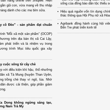
ể bán hàng online trên Shopee. Hiện
sống của đồng bào dân tộc thiểu số
an gần gũi con, vừa mang về thu nhập
àng dành cho các mẹ bỉm sữa.
Hiệu quả nguồn vốn tín dụng chí
thác thông qua Hội Phụ nữ xã Hó
Agribank đồng hành cùng hội viê
y cô Đèo” - sản phẩm đạt chuẩn
Bến Tre phát triển kinh tế
trình “Mỗi xã một sản phẩm” (OCOP)
hương trên địa bàn thị xã Cai Lậy,
âm phát triển và là nhiệm vụ trong
hương trình Mục tiêu quốc gia xây
y cuộc sống từ cây chè
p với điều kiện khí hậu, thổ nhưỡng
 dân xã Tà Mung (huyện Than Uyên,
ng trồng chè thay vì ngô, lúa. Nhờ
 dân được cải thiện, góp phần giảm
ương.
a Dong không ngừng sáng tạo,
rừng Nam Trà My