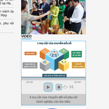
 tại Hà...
nh sách ủy
a Hợp
n, phụ nữ
VIDEO
00:00
00:00
5 trụ cột của chuyển đổi số phụ nữ
khởi nghiệp cần tìm hiểu