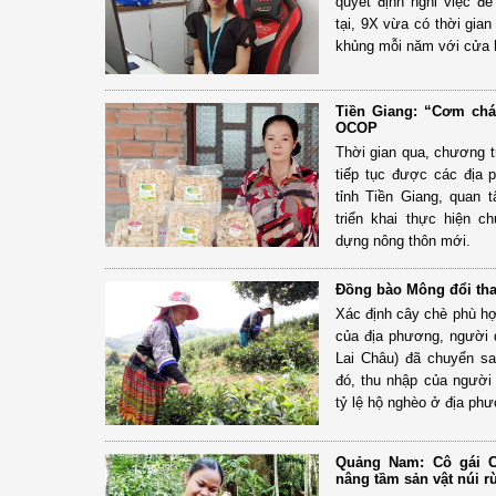
quyết định nghỉ việc đ
tại, 9X vừa có thời gi
khủng mỗi năm với cửa h
Tiền Giang: “Cơm chá
OCOP
Thời gian qua, chương 
tiếp tục được các địa p
tỉnh Tiền Giang, quan t
triển khai thực hiện c
dựng nông thôn mới.
Đồng bào Mông đổi tha
Xác định cây chè phù hợ
của địa phương, người
Lai Châu) đã chuyển sa
đó, thu nhập của người
tỷ lệ hộ nghèo ở địa ph
Quảng Nam: Cô gái C
nâng tầm sản vật núi 