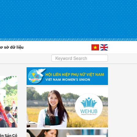
ơ sở dữ liệu
ền Sán Cố