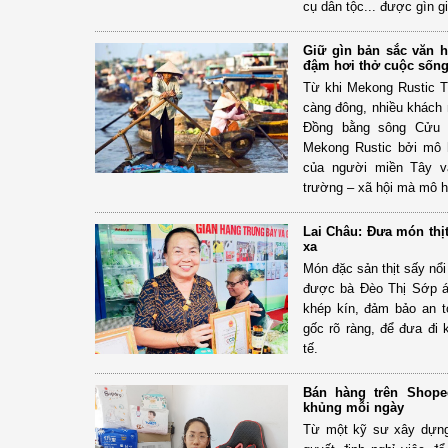
cụ dân tộc... được gìn g
Giữ gìn bản sắc văn h
đậm hơi thở cuộc sống
Từ khi Mekong Rustic Ti
càng đông, nhiều khách 
Đồng bằng sông Cửu 
Mekong Rustic bởi mô 
của người miền Tây v
trường – xã hội mà mô h
Lai Châu: Đưa món thịt
xa
Món đặc sản thịt sấy nổi
được bà Đèo Thị Sớp áp
khép kín, đảm bảo an t
gốc rõ ràng, để đưa đi 
tế.
Bán hàng trên Shop
khủng mỗi ngày
Từ một kỹ sư xây dự