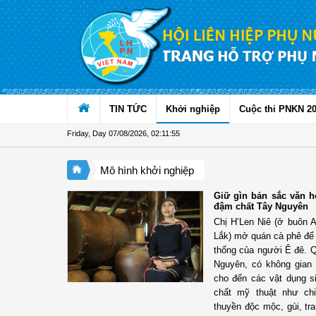
Skip to Content
TIN TỨC
Khởi nghiệp
Cuộc thi PNKN 2
Friday, Day 07/08/2026
,
02:11:56
Mô hình khởi nghiệp
Giữ gìn bản sắc văn 
đậm chất Tây Nguyên
Chị H’Len Niê (ở buôn
Lắk) mở quán cà phê để 
thống của người Ê đê. Q
Nguyên, có không gian 
cho đến các vật dụng si
chất mỹ thuật như chi
thuyền độc mộc, gùi, tr