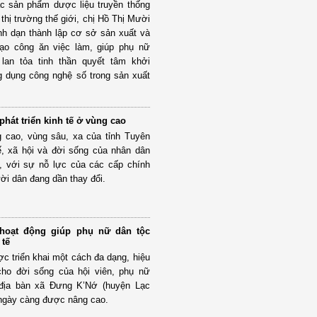
c sản phẩm dược liệu truyền thống
thị trường thế giới, chị Hồ Thị Mười
h dạn thành lập cơ sở sản xuất và
ạo công ăn việc làm, giúp phụ nữ
 lan tỏa tinh thần quyết tâm khởi
 dụng công nghệ số trong sản xuất
hát triển kinh tế ở vùng cao
 cao, vùng sâu, xa của tỉnh Tuyên
ế, xã hội và đời sống của nhân dân
n, với sự nỗ lực của các cấp chính
ời dân đang dần thay đổi.
hoạt động giúp phụ nữ dân tộc
 tế
c triển khai một cách đa dạng, hiệu
cho đời sống của hội viên, phụ nữ
 địa bàn xã Đưng K’Nớ (huyện Lạc
ngày càng được nâng cao.