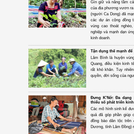
Gìn giữ và nâng tầm cá
của địa phương vươn ra 
(người Ca Dong) đã mạn
các dự án cộng đồng t
vùng cao thoát nghèo,
nghiệp và mạnh dạn ứng
kinh doanh.
Tận dụng thế mạnh để p
Lâm Bình là huyện vùng
Quang, điều kiện kinh t
rất khó khăn. Tuy nhiê
quyền, đời sống của ngư
Đưng K’Nớ: Đa dạng 
thiểu số phát triển kinh
Các mô hình sinh kế đượ
quả đã góp phần giúp 
đồng bào dân tộc trên
Dương, tỉnh Lâm Đồng) 