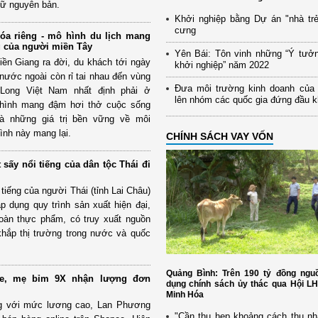
iữ nguyên bản.
Khởi nghiệp bằng Dự án "nhà trẻ
cưng
óa riêng - mô hình du lịch mang
 của người miền Tây
Yên Bái: Tôn vinh những “Ý tưở
ền Giang ra đời, du khách tới ngày
khởi nghiệp” năm 2022
nước ngoài còn rỉ tai nhau đến vùng
Đưa môi trường kinh doanh của
Long Việt Nam nhất định phải ở
lên nhóm các quốc gia đứng đầu 
hình mang đậm hơi thở cuộc sống
à những giá trị bền vững về môi
ình này mang lại.
CHÍNH SÁCH VAY VỐN
 sấy nổi tiếng của dân tộc Thái đi
 tiếng của người Thái (tỉnh Lai Châu)
 dụng quy trình sản xuất hiện đại,
oàn thực phẩm, có truy xuất nguồn
khắp thị trường trong nước và quốc
Quảng Bình: Trên 190 tỷ đồng nguồ
ee, mẹ bỉm 9X nhận lượng đơn
dụng chính sách ủy thác qua Hội L
Minh Hóa
ng với mức lương cao, Lan Phương
"Cần thu hẹp khoảng cách thu nh