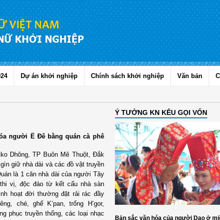
024
Dự án khởi nghiệp
Chính sách khởi nghiệp
Văn bản
C
Ý TƯỞNG KN KÊU GỌI VỐN
hóa người Ê Đê bằng quán cà phê
 Ako Dhông, TP Buôn Mê Thuột, Đắk
gìn giữ nhà dài và các đồ vật truyền
uán là 1 căn nhà dài của người Tây
thi vị, độc đáo từ kết cấu nhà sàn
nh hoạt đời thường đặt rải rác đầy
êng, ché, ghế K’pan, trống H’gor,
ang phục truyền thống, các loại nhạc
Bản sắc văn hóa của người Dao ở mi