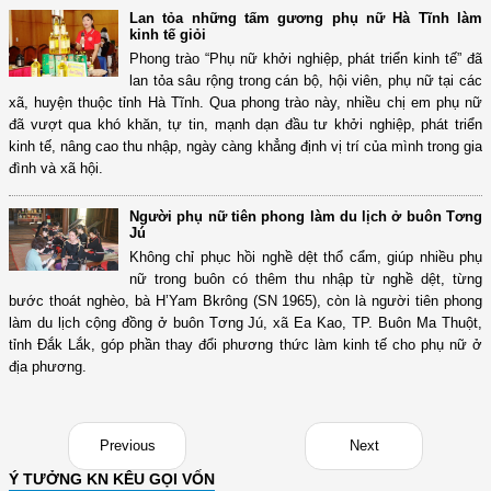
Lan tỏa những tấm gương phụ nữ Hà Tĩnh làm
kinh tế giỏi
Phong trào “Phụ nữ khởi nghiệp, phát triển kinh tế” đã
lan tỏa sâu rộng trong cán bộ, hội viên, phụ nữ tại các
xã, huyện thuộc tỉnh Hà Tĩnh. Qua phong trào này, nhiều chị em phụ nữ
đã vượt qua khó khăn, tự tin, mạnh dạn đầu tư khởi nghiệp, phát triển
kinh tế, nâng cao thu nhập, ngày càng khẳng định vị trí của mình trong gia
đình và xã hội.
Người phụ nữ tiên phong làm du lịch ở buôn Tơng
Jú
Không chỉ phục hồi nghề dệt thổ cẩm, giúp nhiều phụ
nữ trong buôn có thêm thu nhập từ nghề dệt, từng
bước thoát nghèo, bà H’Yam Bkrông (SN 1965), còn là người tiên phong
làm du lịch cộng đồng ở buôn Tơng Jú, xã Ea Kao, TP. Buôn Ma Thuột,
tỉnh Đắk Lắk, góp phần thay đổi phương thức làm kinh tế cho phụ nữ ở
địa phương.
Previous
Next
Ý TƯỞNG KN KÊU GỌI VỐN