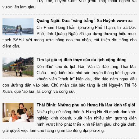
Tuy Lộc, huyện Cẩm Khê (Phú Thọ) thoát nghèo và
vươn lên làm giàu.
Quảng Ngãi: Đưa “vàng trắng” Sa Huỳnh vươn xa
Chị Phạm Hồng Thắm (phường Phổ Thạnh, thị xã Đức
Phổ, tỉnh Quảng Ngãi) đã tạo dựng thương hiệu muối
sạch SAHU với mong ước nâng cao thu nhập, cải thiện đời sống cho
diêm dân.
Tìm lại giá trị đích thực của du lịch cộng đồng
Đón đầu” cho du lịch Bản Văn là Bảo tàng Thái Mai
Châu – một kiến trúc nhà sàn truyền thống kết hợp với
khuôn viên “chek in” hiện đại, độc đáo nằm ngay đầu
con đường dẫn vào bản. Chủ nhân của bảo tàng là chị Nguyễn Thị Tô
Xuân, quê “áo lụa Hà Đông” và cộng sự.
Thái Bình: Những phụ nữ Hưng Hà làm kinh tế giỏi
Nhiều phụ nữ nông thôn ở Hưng Hà đã mạnh dạn khởi
nghiệp kinh doanh, xuất hiện nhiều tấm gương điển
hình vượt khó phát triển kinh tế làm giàu cho gia đình,
giải quyết việc làm cho hàng nghìn lao động địa phương.