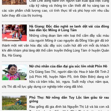
Craft Link đồng hành với người sản xuất qua việc cũng
cấp kỹ năng và thông tin cần thiết để họ sáng tạo ra
các sản phẩm chất lượng cao, có tính thực tế và phù hợp với nhu cầu
luôn thay đổi của thị trường.
Hà Giang: Độc đáo nghề se lanh dệt vải của đồng
bào dân tộc Mông ở Lùng Tám
Những công đoạn làm nên loại thổ cẩm đầy sắc màu
của người Mông ở cao nguyên đá Đồng Văn giờ đã trở
thành một nét văn hóa đặc sắc đầy sức cuốn hút đối với mỗi du khách
khi đến khám phá làng dệt thổ cẩm truyền thống Lùng Tám ở huyện Quản
Bạ, Hà Giang.
Nữ chủ nhân của đàn đại gia súc lớn nhất Phìn Hồ
Chị Giàng Seo Thì, người dân tộc Hoa ở bản Đề Tinh 2
(xã Phìn Hồ, huyện Nậm Pồ, tỉnh Điện Biên) đang sở
hữu cả trăm trâu, bò, ngựa. Suốt mấy chục năm qua,
chị Thì đã nỗ lực gây dựng cơ nghiệp trên vùng đất khó.
Phú Thọ: Nữ nông dân Tuy Lộc làm giàu từ rau
giống
Rau giống đã gia đình bà Nguyễn Thị Lệ và bà con xã