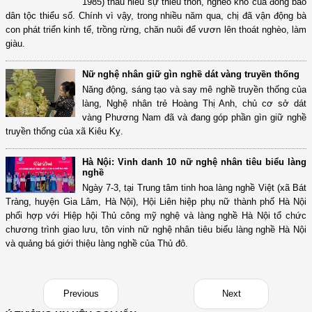
1985) thấu hiểu sự thiếu thốn, nghèo khó của đồng bào
dân tộc thiểu số. Chính vì vậy, trong nhiều năm qua, chị đã vận động bà
con phát triển kinh tế, trồng rừng, chăn nuôi để vươn lên thoát nghèo, làm
giàu.
Nữ nghệ nhân giữ gìn nghề dát vàng truyền thống
Năng động, sáng tạo và say mê nghề truyền thống của
làng, Nghệ nhân trẻ Hoàng Thị Anh, chủ cơ sở dát
vàng Phương Nam đã và đang góp phần gìn giữ nghề
truyền thống của xã Kiêu Kỵ.
Hà Nội: Vinh danh 10 nữ nghệ nhân tiêu biểu làng
nghề
Ngày 7-3, tại Trung tâm tinh hoa làng nghề Việt (xã Bát
Tràng, huyện Gia Lâm, Hà Nội), Hội Liên hiệp phụ nữ thành phố Hà Nội
phối hợp với Hiệp hội Thủ công mỹ nghệ và làng nghề Hà Nội tổ chức
chương trình giao lưu, tôn vinh nữ nghệ nhân tiêu biểu làng nghề Hà Nội
và quảng bá giới thiệu làng nghề của Thủ đô.
Previous
Next