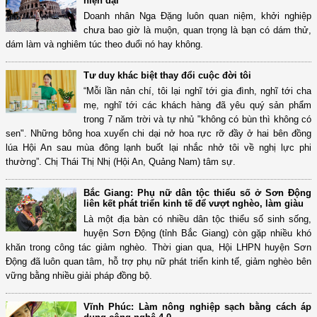
hiện đại
Doanh nhân Nga Đặng luôn quan niệm, khởi nghiệp
chưa bao giờ là muộn, quan trọng là bạn có dám thử,
dám làm và nghiêm túc theo đuổi nó hay không.
Tư duy khác biệt thay đổi cuộc đời tôi
“Mỗi lần nản chí, tôi lại nghĩ tới gia đình, nghĩ tới cha
mẹ, nghĩ tới các khách hàng đã yêu quý sản phẩm
trong 7 năm trời và tự nhủ "không có bùn thì không có
sen". Những bông hoa xuyến chi dại nở hoa rực rỡ đầy ở hai bên đồng
lúa Hội An sau mùa đông lạnh buốt lại nhắc nhở tôi về nghị lực phi
thường”. Chị Thái Thị Nhị (Hội An, Quảng Nam) tâm sự.
Bắc Giang: Phụ nữ dân tộc thiểu số ở Sơn Động
liên kết phát triển kinh tế để vượt nghèo, làm giàu
Là một địa bàn có nhiều dân tộc thiểu số sinh sống,
huyện Sơn Động (tỉnh Bắc Giang) còn gặp nhiều khó
khăn trong công tác giảm nghèo. Thời gian qua, Hội LHPN huyện Sơn
Động đã luôn quan tâm, hỗ trợ phụ nữ phát triển kinh tế, giảm nghèo bên
vững bằng nhiều giải pháp đồng bộ.
Vĩnh Phúc: Làm nông nghiệp sạch bằng cách áp