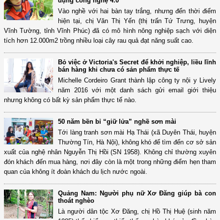
dụng công nghệ 4.0
Vào nghề với hai bàn tay trắng, nhưng đến thời điểm
hiện tại, chị Văn Thị Yến (thị trấn Tứ Trưng, huyện
Vĩnh Tường, tỉnh Vĩnh Phúc) đã có mô hình nông nghiệp sạch với diện
tích hơn 12.000m2 trồng nhiều loại cây rau quả đạt năng suất cao.
Bỏ việc ở Victoria's Secret để khởi nghiệp, liều lĩnh
bán hàng khi chưa có sản phẩm thực tế
Michelle Cordeiro Grant thành lập công ty nội y Lively
năm 2016 với một danh sách gửi email giới thiệu
nhưng không có bất kỳ sản phẩm thực tế nào.
50 năm bền bỉ “giữ lửa” nghề sơn mài
Tới làng tranh sơn mài Hạ Thái (xã Duyên Thái, huyện
Thường Tín, Hà Nội), không khó để tìm đến cơ sở sản
xuất của nghệ nhân Nguyễn Thị Hồi (SN 1958). Không chỉ thường xuyên
đón khách đến mua hàng, nơi đây còn là một trong những điểm hẹn tham
quan của không ít đoàn khách du lịch nước ngoài.
Quảng Nam: Người phụ nữ Xơ Đăng giúp bà con
thoát nghèo
Là người dân tộc Xơ Đăng, chị Hồ Thị Huệ (sinh năm