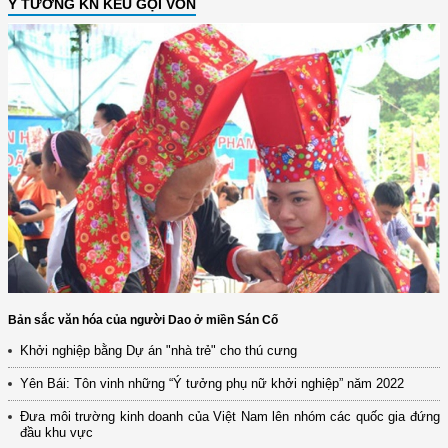
Ý TƯỞNG KN KÊU GỌI VỐN
Bản sắc văn hóa của người Dao ở miền Sán Cố
Khởi nghiệp bằng Dự án "nhà trẻ" cho thú cưng
Yên Bái: Tôn vinh những “Ý tưởng phụ nữ khởi nghiệp” năm 2022
Đưa môi trường kinh doanh của Việt Nam lên nhóm các quốc gia đứng
đầu khu vực