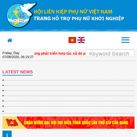
Skip to Content
Friday, Day
n tích cực trong phát triển hợp tác xã do phụ nữ tham gia quản lý
| Phó Chủ tịc
07/08/2026
,
06:19:28
LATEST NEWS