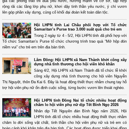
gia các phong trào thi đua yêu nước, hướng mạnh về cơ sở, tập hợp
rộng rãi các tầng lớp phụ nữ, khơi dậy tinh thần yêu nước, ý chí vươn
lên góp phần xây dựng, củng cố khối đại đoàn kết toàn dân tộc.
Hội LHPN tỉnh Lai Châu phối hợp với Tổ chức
Samaritan’s Purse trao 3.000 suất quà cho trẻ em
Trong 2 ngày từ 4 - 5/2, Hội LHPN tỉnh đã phối hợp với
Tổ chức Samaritan’s Purse tổ chức chương trình trao quà “Mở hộp đón
niềm vui” cho trẻ em trên địa bàn tỉnh.
Lâm Đồng: Hội LHPN xã Nam Thành khởi công xây
dựng nhà tình thương cho hội viên khó khăn
Sáng 4/2, Hội LHPN xã Nam Thành đã tổ chức lễ khởi
công xây dựng nhà tình thương cho hội viên Nguyễn
Thị Nguyệt, thôn Đa Kai 6. Đây là hoạt động thiết thực nhằm chung tay hỗ
trợ hội viên phụ nữ ổn định cuộc sống, từng bước vươn lên thoát nghèo.
Hội LHPN tỉnh Đồng Nai tổ chức nhiều hoạt động
chăm lo hội viên phụ nữ dịp Tết Bính Ngọ 2026
Nhân dịp Tết Nguyên đán Bính Ngọ năm 2026, Hội
LHPN tỉnh đã tổ chức nhiều hoạt động thiết thực nhằm
chăm lo đời sống vật chất, tinh thần cho hội viên phụ nữ và trẻ em có
hoàn cảnh khó khăn trên địa bàn tỉnh. Các hoạt động được triển khai đồng