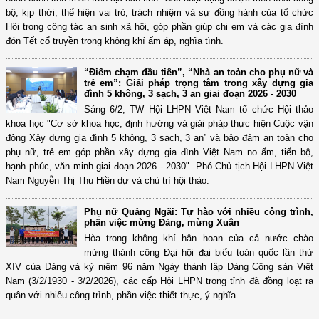
bộ, kịp thời, thể hiện vai trò, trách nhiệm và sự đồng hành của tổ chức
Hội trong công tác an sinh xã hội, góp phần giúp chị em và các gia đình
đón Tết cổ truyền trong không khí ấm áp, nghĩa tình.
“Điểm chạm đầu tiên”, “Nhà an toàn cho phụ nữ và
trẻ em”: Giải pháp trọng tâm trong xây dựng gia
đình 5 không, 3 sạch, 3 an giai đoạn 2026 - 2030
Sáng 6/2, TW Hội LHPN Việt Nam tổ chức Hội thảo
khoa học "Cơ sở khoa học, định hướng và giải pháp thực hiện Cuộc vận
động Xây dựng gia đình 5 không, 3 sạch, 3 an” và bảo đảm an toàn cho
phụ nữ, trẻ em góp phần xây dựng gia đình Việt Nam no ấm, tiến bộ,
hạnh phúc, văn minh giai đoạn 2026 - 2030". Phó Chủ tịch Hội LHPN Việt
Nam Nguyễn Thị Thu Hiền dự và chủ trì hội thảo.
Phụ nữ Quảng Ngãi: Tự hào với nhiều công trình,
phần việc mừng Đảng, mừng Xuân
Hòa trong không khí hân hoan của cả nước chào
mừng thành công Đại hội đại biểu toàn quốc lần thứ
XIV của Đảng và kỷ niệm 96 năm Ngày thành lập Đảng Cộng sản Việt
Nam (3/2/1930 - 3/2/2026), các cấp Hội LHPN trong tỉnh đã đồng loạt ra
quân với nhiều công trình, phần việc thiết thực, ý nghĩa.