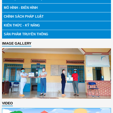
MÔ HÌNH - ĐIỂN HÌNH
CHÍNH SÁCH PHÁP LUẬT
KIẾN THỨC - KỸ NĂNG
SẢN PHẨM TRUYỀN THÔNG
IMAGE GALLERY
VIDEO