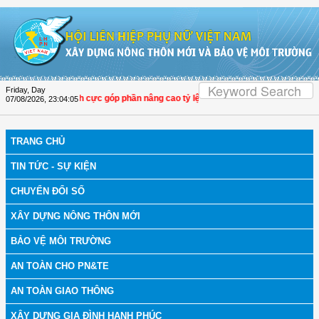
Skip to Content
Friday, Day
HPN Thọ Xuân tích cực góp phần nâng cao tỷ lệ người dân tham gia bảo hiểm y 
07/08/2026
,
23:04:06
TRANG CHỦ
TIN TỨC - SỰ KIỆN
CHUYỂN ĐỔI SỐ
XÂY DỰNG NÔNG THÔN MỚI
BẢO VỆ MÔI TRƯỜNG
AN TOÀN CHO PN&TE
AN TOÀN GIAO THÔNG
XÂY DỰNG GIA ĐÌNH HẠNH PHÚC