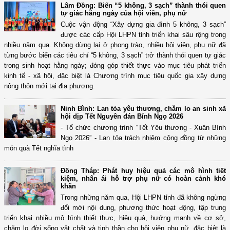
Lâm Đồng: Biến “5 không, 3 sạch” thành thói quen
tự giác hằng ngày của hội viên, phụ nữ
Cuộc vận động “Xây dựng gia đình 5 không, 3 sạch”
được các cấp Hội LHPN tỉnh triển khai sâu rộng trong
nhiều năm qua. Không dừng lại ở phong trào, nhiều hội viên, phụ nữ đã
từng bước biến các tiêu chí “5 không, 3 sạch” trở thành thói quen tự giác
trong sinh hoạt hằng ngày; đóng góp thiết thực vào mục tiêu phát triển
kinh tế - xã hội, đặc biệt là Chương trình mục tiêu quốc gia xây dựng
nông thôn mới tại địa phương.
Ninh Bình: Lan tỏa yêu thương, chăm lo an sinh xã
hội dịp Tết Nguyên đán Bính Ngọ 2026
- Tổ chức chương trình “Tết Yêu thương - Xuân Bính
Ngọ 2026” - Lan tỏa trách nhiệm cộng đồng từ những
món quà Tết nghĩa tình
Đồng Tháp: Phát huy hiệu quả các mô hình tiết
kiệm, nhân ái hỗ trợ phụ nữ có hoàn cảnh khó
khăn
Trong những năm qua, Hội LHPN tỉnh đã không ngừng
đổi mới nội dung, phương thức hoạt động, tập trung
triển khai nhiều mô hình thiết thực, hiệu quả, hướng mạnh về cơ sở,
chăm lo đời sống vật chất và tinh thần cho hội viên phụ nữ, đặc biệt là