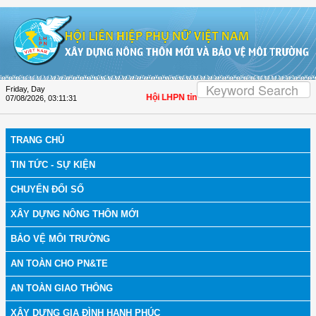
Skip to Content
Friday, Day
Hội LHPN tỉnh Đồng Tháp tuyên truyền, hướng dẫn,
07/08/2026
,
03:11:32
TRANG CHỦ
TIN TỨC - SỰ KIỆN
CHUYỂN ĐỔI SỐ
XÂY DỰNG NÔNG THÔN MỚI
BẢO VỆ MÔI TRƯỜNG
AN TOÀN CHO PN&TE
AN TOÀN GIAO THÔNG
XÂY DỰNG GIA ĐÌNH HẠNH PHÚC