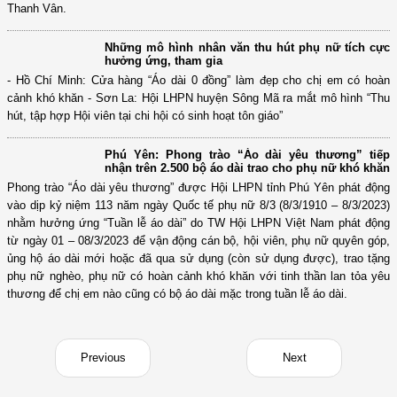
chất “Tự tin, tự trọng, trung hậu, đảm đang” tại thôn Bá Đại với 32 thành
viên tham gia. Đến năm 2019, Hội LHPN xã tiếp tục xây dựng mô hình
“Tổ phụ nữ đảm đang” có 12 thành viên tại chi hội phụ nữ thôn Trịnh
Thanh Vân.
Những mô hình nhân văn thu hút phụ nữ tích cực
hưởng ứng, tham gia
- Hồ Chí Minh: Cửa hàng “Áo dài 0 đồng” làm đẹp cho chị em có hoàn
cảnh khó khăn - Sơn La: Hội LHPN huyện Sông Mã ra mắt mô hình “Thu
hút, tập hợp Hội viên tại chi hội có sinh hoạt tôn giáo”
Phú Yên: Phong trào “Áo dài yêu thương” tiếp
nhận trên 2.500 bộ áo dài trao cho phụ nữ khó khăn
Phong trào “Áo dài yêu thương” được Hội LHPN tỉnh Phú Yên phát động
vào dịp kỷ niệm 113 năm ngày Quốc tế phụ nữ 8/3 (8/3/1910 – 8/3/2023)
nhằm hưởng ứng “Tuần lễ áo dài” do TW Hội LHPN Việt Nam phát động
từ ngày 01 – 08/3/2023 để vận động cán bộ, hội viên, phụ nữ quyên góp,
ủng hộ áo dài mới hoặc đã qua sử dụng (còn sử dụng được), trao tặng
phụ nữ nghèo, phụ nữ có hoàn cảnh khó khăn với tinh thần lan tỏa yêu
thương để chị em nào cũng có bộ áo dài mặc trong tuần lễ áo dài.