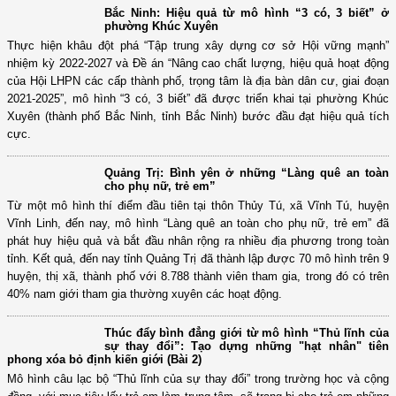
thành lập mô hình “Áo dài 0 đồng”, Hội LHPN phường 8 đã ra mắt Điểm
“Áo dài 0 đồng” tại địa bàn phường.
Bắc Ninh: Hiệu quả từ mô hình “3 có, 3 biết” ở
phường Khúc Xuyên
Thực hiện khâu đột phá “Tập trung xây dựng cơ sở Hội vững mạnh”
nhiệm kỳ 2022-2027 và Đề án “Nâng cao chất lượng, hiệu quả hoạt động
của Hội LHPN các cấp thành phố, trọng tâm là địa bàn dân cư, giai đoạn
2021-2025”, mô hình “3 có, 3 biết” đã được triển khai tại phường Khúc
Xuyên (thành phố Bắc Ninh, tỉnh Bắc Ninh) bước đầu đạt hiệu quả tích
cực.
Quảng Trị: Bình yên ở những “Làng quê an toàn
cho phụ nữ, trẻ em”
Từ một mô hình thí điểm đầu tiên tại thôn Thủy Tú, xã Vĩnh Tú, huyện
Vĩnh Linh, đến nay, mô hình “Làng quê an toàn cho phụ nữ, trẻ em” đã
phát huy hiệu quả và bắt đầu nhân rộng ra nhiều địa phương trong toàn
tỉnh. Kết quả, đến nay tỉnh Quảng Trị đã thành lập được 70 mô hình trên 9
huyện, thị xã, thành phố với 8.788 thành viên tham gia, trong đó có trên
40% nam giới tham gia thường xuyên các hoạt động.
Thúc đẩy bình đẳng giới từ mô hình “Thủ lĩnh của