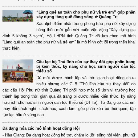
“Làng quê an toàn cho phụ nữ và trẻ em” góp phần
xây dựng làng quê đáng sống ở Quảng Trị
Xác định điểm nhấn trong phong trào phụ nữ xây dựng
nông thôn mới gắn với cuộc vận động “Xây dựng gia
đình 5 không 3 sạch”, Hội LHPN tỉnh Quảng Trị đã lựa chọn mô hình
“Làng quê an toàn cho phụ nữ và trẻ em” là mô hình cốt lõi trong triển khai
thực hiện.
Câu lạc bộ Thủ lĩnh của sự thay đổi góp phần trang
bị kiến thức, kỹ năng cho học sinh người dân tộc
thiểu số
Dù mới được thành lập và thời gian hoạt động chưa
nhiều nhưng các CLB “Thủ lĩnh của sự thay đổi” do
các cấp Hội Phụ nữ tỉnh Quảng Trị phối hợp một số đơn vị trường học
thành lập trong thời gian qua đã trang bị được nhiều kiến thức, kỹ năng
hữu ích cho học sinh người dân tộc thiểu số (DTTS). Từ đó, giúp các em
thay đổi cách nghĩ, cách học, cách làm, góp phần xóa bỏ thói quen, tập
tục lạc hậu ở vùng cao.
Đa dạng hóa các mô hình hoạt động Hội
- Hậu Giang: Đa dạng hoạt động hỗ trợ, chăm lo đời sống hội viên, phụ nữ