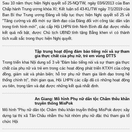
Sau 10 năm thực hiện Nghị quyết số 25-NQ/TW, ngày
03/6/2013 của Ban Chấp hành Trung ương khóa XI;
Kết luận số 43-KL/TW ngày 7/1/2019 của Ban Bí thư Trung ương Đảng về
tiếp tục thực hiện Nghị quyết số 25 về "Tăng cường và đổi mới sự lãnh
đạo của Đảng đối với công tác dân vận trong tình hình mới", các cấp Hội
LHPN tỉnh Ninh Bình đã đạt được nhiều kết quả nổi bật, được Chủ tịch
UBND tỉnh tặng Bằng khen vì có thành tích xuất sắc trong thực hiện Nghị
quyết.
Tập trung hoạt động đảm bảo tiếng nói và sự tham
gia thực chất của phụ nữ, trẻ em vùng DTTS
Trong triển khai Nội dung số 3 về “Đảm bảo tiếng nói
và sự tham gia thực chất của phụ nữ và trẻ em trong
các hoạt động phát triển KTXH của cộng đồng, giám sát và phản biện; hỗ
trợ phụ nữ tham gia lãnh đạo trong hệ thống chính trị”, thời gian qua, Hội
LHPN các cấp đã có những hoạt động ưu tiên, trọng tâm và đạt được
những kết quả nhất định.
An Giang: Mô hình Phụ nữ dân tộc Chăm thêu khăn
truyền thống MisPok
Mô hình “Phụ nữ dân tộc Chăm thêu khăn truyền thống
MisPok được xây dựng tại thị xã Tân Châu nhằm thu