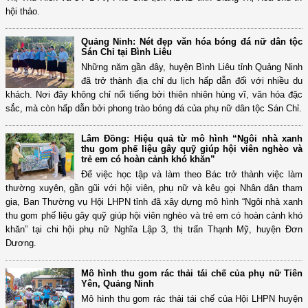
hội thảo.
Quảng Ninh: Nét đẹp văn hóa bóng đá nữ dân tộc
Sán Chỉ tại Bình Liêu
Những năm gần đây, huyện Bình Liêu tỉnh Quảng Ninh
đã trở thành địa chỉ du lịch hấp dẫn đối với nhiều du
khách. Nơi đây không chỉ nổi tiếng bởi thiên nhiên hùng vĩ, văn hóa đặc
sắc, mà còn hấp dẫn bởi phong trào bóng đá của phụ nữ dân tộc Sán Chỉ.
Lâm Đồng: Hiệu quả từ mô hình “Ngôi nhà xanh
thu gom phế liệu gây quỹ giúp hội viên nghèo và
trẻ em có hoàn cảnh khó khăn”
Để việc học tập và làm theo Bác trở thành việc làm
thường xuyên, gần gũi với hội viên, phụ nữ và kêu gọi Nhân dân tham
gia, Ban Thường vụ Hội LHPN tỉnh đã xây dựng mô hình “Ngôi nhà xanh
thu gom phế liệu gây quỹ giúp hội viên nghèo và trẻ em có hoàn cảnh khó
khăn” tại chi hội phụ nữ Nghĩa Lập 3, thị trấn Thạnh Mỹ, huyện Đơn
Dương.
Mô hình thu gom rác thải tái chế của phụ nữ Tiên
Yên, Quảng Ninh
Mô hình thu gom rác thải tái chế của Hội LHPN huyện