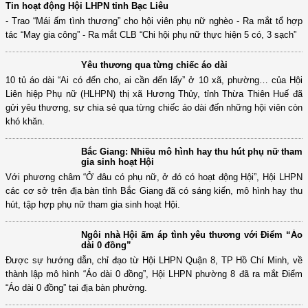
hút nhóm phụ nữ đặc thù tham gia tổ chức Hội
Tin hoạt động Hội LHPN tỉnh Bạc Liêu
- Trao “Mái ấm tình thương” cho hội viên phụ nữ nghèo - Ra mắt tổ hợp
tác “May gia công” - Ra mắt CLB “Chi hội phụ nữ thực hiện 5 có, 3 sạch”
Yêu thương qua từng chiếc áo dài
10 tủ áo dài “Ai có đến cho, ai cần đến lấy” ở 10 xã,
phường… của Hội Liên hiệp Phụ nữ (HLHPN) thị xã
Hương Thủy, tỉnh Thừa Thiên Huế đã gửi yêu thương,
sự chia sẻ qua từng chiếc áo dài đến những hội viên còn khó khăn.
Bắc Giang: Nhiều mô hình hay thu hút phụ nữ tham
gia sinh hoạt Hội
Với phương châm “Ở đâu có phụ nữ, ở đó có hoạt
động Hội”, Hội LHPN các cơ sở trên địa bàn tỉnh Bắc
Giang đã có sáng kiến, mô hình hay thu hút, tập hợp
phụ nữ tham gia sinh hoạt Hội.
Ngôi nhà Hội ấm áp tình yêu thương với Điểm “Áo
dài 0 đồng”
Được sự hướng dẫn, chỉ đạo từ Hội LHPN Quận 8, TP Hồ Chí Minh, về