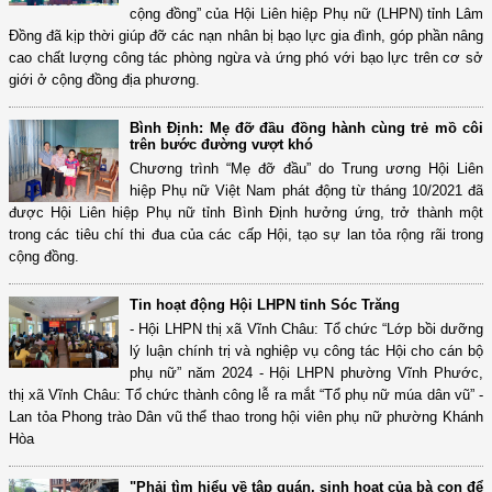
cộng đồng” của Hội Liên hiệp Phụ nữ (LHPN) tỉnh Lâm
Đồng đã kịp thời giúp đỡ các nạn nhân bị bạo lực gia đình, góp phần nâng
cao chất lượng công tác phòng ngừa và ứng phó với bạo lực trên cơ sở
giới ở cộng đồng địa phương.
Bình Định: Mẹ đỡ đầu đồng hành cùng trẻ mồ côi
trên bước đường vượt khó
Chương trình “Mẹ đỡ đầu” do Trung ương Hội Liên
hiệp Phụ nữ Việt Nam phát động từ tháng 10/2021 đã
được Hội Liên hiệp Phụ nữ tỉnh Bình Định hưởng ứng, trở thành một
trong các tiêu chí thi đua của các cấp Hội, tạo sự lan tỏa rộng rãi trong
cộng đồng.
Tin hoạt động Hội LHPN tỉnh Sóc Trăng
- Hội LHPN thị xã Vĩnh Châu: Tổ chức “Lớp bồi dưỡng
lý luận chính trị và nghiệp vụ công tác Hội cho cán bộ
phụ nữ” năm 2024 - Hội LHPN phường Vĩnh Phước,
thị xã Vĩnh Châu: Tổ chức thành công lễ ra mắt “Tổ phụ nữ múa dân vũ” -
Lan tỏa Phong trào Dân vũ thể thao trong hội viên phụ nữ phường Khánh
Hòa
"Phải tìm hiểu về tập quán, sinh hoạt của bà con để