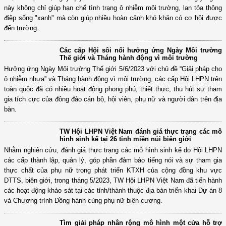
Để góp phần hạn chế rác thải sinh hoạt, phụ nữ huyện Quảng Trạch, tỉnh
Quảng Bình đã thực hiện phong trào thu gom phế liệu, đổi lấy cây xanh
hoặc bán phế liệu gây quỹ đỡ đầu học sinh khó khăn. Hoạt động ý nghĩa
này không chỉ giúp hạn chế tình trạng ô nhiễm môi trường, lan tỏa thông
điệp sống "xanh" mà còn giúp nhiều hoàn cảnh khó khăn có cơ hội được
đến trường.
Các cấp Hội sôi nổi hưởng ứng Ngày Môi trường
Thế giới và Tháng hành động vì môi trường
Hưởng ứng Ngày Môi trường Thế giới 5/6/2023 với chủ đề “Giải pháp cho
ô nhiễm nhựa” và Tháng hành động vì môi trường, các cấp Hội LHPN trên
toàn quốc đã có nhiều hoạt động phong phú, thiết thực, thu hút sự tham
gia tích cực của đông đảo cán bộ, hội viên, phụ nữ và người dân trên địa
bàn.
TW Hội LHPN Việt Nam đánh giá thực trạng các mô
hình sinh kế tại 26 tỉnh miền núi biên giới
Nhằm nghiên cứu, đánh giá thực trạng các mô hình sinh kế do Hội LHPN
các cấp thành lập, quản lý, góp phần đảm bảo tiếng nói và sự tham gia
thực chất của phụ nữ trong phát triển KTXH của cộng đồng khu vực
DTTS, biên giới, trong tháng 5/2023, TW Hội LHPN Việt Nam đã tiến hành
các hoạt động khảo sát tại các tỉnh/thành thuộc địa bàn triển khai Dự án 8