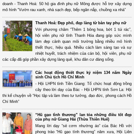
doanh - Thanh Hoá: 50 hộ gia đình phụ nữ Mông được hỗ trợ xây dựng
mô hình “Vườn rau xanh, nhà sạch đẹp, bếp ngăn nắp, chuồng xa nhà”
Thanh Hoá: Đẹp phố, đẹp làng từ bàn tay phụ nữ
Với phương châm “Thêm 1 bông hoa, bớt 1 túi rác”,
hội viên phụ nữ tỉnh Thanh Hóa đang góp sức mình
làm đẹp cảnh quan môi trường bằng nhiều mô hình
thiết thực, hiệu quả. Nhiều cách làm sáng tạo và sự
nhiệt huyết, trách nhiệm của cán bộ, hội viên, phụ nữ
các cấp đã góp phần xây dựng làng quê, khu dân cư đáng sống.
Các hoạt động thiết thực kỷ niệm 134 năm Ngày
sinh Chủ tịch Hồ Chí Minh
- Hội LHPN tỉnh Tiền Giang: Tổ chức hoạt động trồng
cây theo lời dạy của Bác - Hội LHPN tỉnh Sơn La: Hội
thi kể chuyện về “Học tập và làm theo tư tưởng, đạo đức, phong cách Hồ
Chí Minh”
“Hũ gạo tình thương” lan tỏa những điều tốt đẹp
của phụ nữ Giang Hải (Thừa Thiên Huế)
Mang lời dạy “sẻ cơm nhường áo” của Bác Hồ với
phong trào “Hũ gạo tình thương” năm xưa, Hội Liên