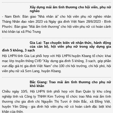
Thắp sáng tương lai” với sự tham gia của các “Mẹ đỡ đầu” tiêu biểu cùng
gần 100 trẻ em mồ côi, trẻ em có hoàn cảnh đặc biệt khó khăn, đại diện
gia đình trẻ em mồ côi…
Xây dựng mái ấm tình thương cho hội viên, phụ nữ
nghèo
- Nam Định: Bàn giao “Nhà nhân ái” cho hội viên phụ nữ nghèo nhân
Tháng Nhân đạo năm 2023 và Ngày gia đình Việt Nam 28/6/2023 - Bình
Phước: Bàn giao “Mái ấm tình thương” cho hội viên phụ nữ có hoàn cảnh
khó khăn tại xã Phú Trung
Gia Lai: Tạo chuyển biến về nhận thức, hành động
của cán bộ, hội viên phụ nữ trong xây dựng gia
đình 5 không, 3 sạch
Hội LHPN tỉnh Gia Lai phối hợp với Hội LHPN huyện Kbang tổ chức khai
mạc lớp truyền thông CVĐ “Xây dựng gia đình 5 không, 3 sạch, góp phần
vun đắp giá trị gia đình Việt Nam” cho 100 chi hội trưởng, chi hội phó, hội
viên phụ nữ xã Sơn Lang, huyện Kbang.
Bắc Giang: Trao mái ấm tình thương cho phụ nữ
khó khăn
Chiều ngày 10/5, Hội LHPN tỉnh phối hợp với Ban Quản lý khu công
nghiệp tỉnh và Công ty TNHH Kim Tường tổ chức trao Nhà mái ấm tình