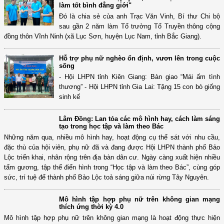
làm tốt bình đẳng giới"
Đó là chia sẻ của anh Trạc Văn Vinh, Bí thư Chi bộ
sau gần 2 năm làm Tổ trưởng Tổ Truyền thông cộng
đồng thôn Vĩnh Ninh (xã Lục Sơn, huyện Lục Nam, tỉnh Bắc Giang).
Hỗ trợ phụ nữ nghèo ổn định, vươn lên trong cuộc
sống
- Hội LHPN tỉnh Kiên Giang: Bàn giao “Mái ấm tình
thương” - Hội LHPN tỉnh Gia Lai: Tặng 15 con bò giống
sinh kế
Lâm Đồng: Lan tỏa các mô hình hay, cách làm sáng
tạo trong học tập và làm theo Bác
Những năm qua, nhiều mô hình hay, hoạt động cụ thể sát với nhu cầu,
đặc thù của hội viên, phụ nữ đã và đang được Hội LHPN thành phố Bảo
Lộc triển khai, nhân rộng trên địa bàn dân cư. Ngày càng xuất hiện nhiều
tấm gương, tập thể điển hình trong “Học tập và làm theo Bác”, cùng góp
sức, trí tuệ để thành phố Bảo Lộc toả sáng giữa núi rừng Tây Nguyên.
Mô hình tập hợp phụ nữ trên không gian mạng
thích ứng thời kỳ 4.0
Mô hình tập hợp phụ nữ trên không gian mạng là hoạt động thực hiện