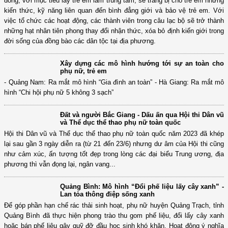
sự thay đổi”: Tạo dựng những "hạt nhân" tiên
phong xóa bỏ định kiến giới (Bài 2)
Mô hình câu lạc bộ “Thủ lĩnh của sự thay đổi” trong trường học và cộng
đồng, với mục tiêu lấy trẻ em làm trung tâm, sẽ trang bị cho trẻ em những
kiến thức, kỹ năng liên quan đến bình đẳng giới và bảo vệ trẻ em. Với
việc tổ chức các hoạt động, các thành viên trong câu lạc bộ sẽ trở thành
những hạt nhân tiên phong thay đổi nhận thức, xóa bỏ định kiến giới trong
đời sống của đồng bào các dân tộc tại địa phương.
Xây dựng các mô hình hướng tới sự an toàn cho
phụ nữ, trẻ em
- Quảng Nam: Ra mắt mô hình “Gia đình an toàn” - Hà Giang: Ra mắt mô
hình “Chi hội phụ nữ 5 không 3 sạch”
Đất và người Bắc Giang - Dấu ấn qua Hội thi Dân vũ
và Thể dục thể thao phụ nữ toàn quốc
Hội thi Dân vũ và Thể dục thể thao phụ nữ toàn quốc năm 2023 đã khép
lại sau gần 3 ngày diễn ra (từ 21 đến 23/6) nhưng dư âm của Hội thi cũng
như cảm xúc, ấn tượng tốt đẹp trong lòng các đại biểu Trung ương, địa
phương thì vẫn đọng lại, ngân vang...
Quảng Bình: Mô hình “Đổi phế liệu lấy cây xanh” -
Lan tỏa thông điệp sống xanh