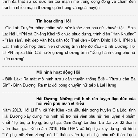
Nhận thấy ý nghĩa vô cùng nhân văn từ chương trình “Mẹ đỡ đầu”, Hội
LHPN huyện Thăng Bình đã tập trung triển khai linh hoạt với nhiều hình
thức phù hợp với tình hình thực tiễn của địa phương. Đến nay, chương
trình đã thật sự có sức lan tỏa mạnh mẽ trong cộng đồng và chạm đến
trái tim nhiều mạnh thường quân trong và ngoài huyện.
Tin hoạt động Hội
- Gia Lai: Truyền thông chăm sóc sức khỏe cho phụ nữ khuyết tật - Sơn
La: Hội LHPN xã Chiềng Khoi tổ chức phục dựng, trình diễn “Hạn Khuống”
- “sàn sân”, nét đẹp văn hóa dân tộc Thái đen - Bình Định: Hội LHPN xã
Cát Trinh phối hợp thực hiện chương trình Mẹ đỡ đầu - Bình Dương: Hội
LHPN thị xã Bến Cát hưởng ứng chương trình “Đồng hành cùng phụ nữ
biên cương”
Mô hình hoạt động Hội
- Đắk Lắk: Ra mắt mô hình rượu cần truyền thống Êđê - “Rượu cần Ea
Sin” - Bình Dương: Ra mắt đội bóng chuyền nữ tại xã Lai Hưng
Hải Dương: Những mô hình rèn luyện đạo đức của
hội viên phụ nữ Yết Kiêu
Năm 2013, Hội LHPN xã Yết Kiêu - xã đầu tiên trong huyện Gia Lộc, tỉnh
Hải Dương xây dựng mô hình hỗ trợ hội viên phụ nữ rèn luyện 4 phẩm