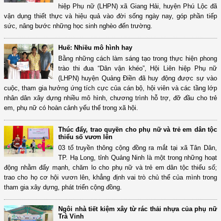
hiệp Phụ nữ (LHPN) xã Giang Hải, huyện Phú Lộc đã
vận dụng thiết thực và hiệu quả vào đời sống ngày nay, góp phần tiếp
sức, nâng bước những học sinh nghèo đến trường.
Huế: Nhiều mô hình hay
Bằng những cách làm sáng tạo trong thực hiện phong
trào thi đua “Dân vận khéo”, Hội Liên hiệp Phụ nữ
(LHPN) huyện Quảng Điền đã huy động được sự vào
cuộc, tham gia hưởng ứng tích cực của cán bộ, hội viên và các tầng lớp
nhân dân xây dựng nhiều mô hình, chương trình hỗ trợ, đỡ đầu cho trẻ
em, phụ nữ có hoàn cảnh yếu thế trong xã hội.
Thúc đẩy, trao quyền cho phụ nữ và trẻ em dân tộc
thiểu số vươn lên
03 tổ truyền thông cộng đồng ra mắt tại xã Tân Dân,
TP. Hạ Long, tỉnh Quảng Ninh là một trong những hoạt
động nhằm đẩy mạnh, chăm lo cho phụ nữ và trẻ em dân tộc thiểu số;
trao cho họ cơ hội vươn lên, khẳng định vai trò chủ thể của mình trong
tham gia xây dựng, phát triển cộng đồng.
Ngôi nhà tiết kiệm xây từ rác thải nhựa của phụ nữ
Trà Vinh