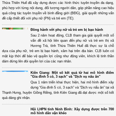
Thừa Thiên Huế đã xây dựng được các hình thức tuyên truyền đa dạng,
phù hợp với từng nội dung, đối tượng người dân, góp phần nâng cao hiệu
quả công tác tuyên truyền về bình đẳng giới (BĐG), giải quyết những vấn
đề cấp thiết đối với phụ nữ (PN) và trẻ em (TE).
Đồng hành với phụ nữ và trẻ em bị bạo hành
Sau 2 năm hoạt động, CLB tham gia giải quyết một số
vấn đề xã hội liên quan đến phụ nữ và trẻ em thị xã
Hương Trà, tỉnh Thừa Thiên Huế đã thực sự là chỗ
dựa của phụ nữ, trẻ em bị bạo hành, xâm hại trên địa bàn. CLB luôn có
mặt kịp thời để bảo vệ quyền lợi cũng như động viên, khích lệ tinh thần
dám đứng lên đòi quyền lợi của các nạn nhân.
Kiên Giang: Một số kết quả từ hai mô hình điểm
"Gia đình 5 có, 3 sạch" và "Dịch vụ nấu ăn"
Qua 1 năm triển khai thực hiện, hai mô hình điểm xây
dựng “Gia đình 5 có, 3 sạch” và “Dịch vụ nấu ăn” tại xã
Thạnh Hưng, huyện Giồng Riềng, tỉnh Kiên Giang đã đạt được một số kết
quả đáng ghi nhận.
Hội LHPN tỉnh Ninh Bình: Xây dựng được trên 700
mô hình dân vận khéo