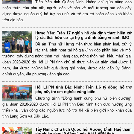
Tiên Yên tỉnh Quảng Ninh không chỉ giúp nâng cao
nhận thức của phụ nữ, người dân về bảo vệ môi trường mà còn gây
dựng được nguồn quỹ hỗ trợ phụ nữ và trẻ em có hoàn cảnh khó khăn
trên địa bàn.
Hưng Yên: Trên 17 nghìn hộ gia đình thực hiện xử
lý rác thải hữu cơ tại hộ gia đình bằng vi sinh IMO
Đề án “Phụ nữ Hưng Yên thực hiện phân loại, xử lý
rác thải sinh hoạt tại hộ gia đình góp phần bảo vệ môi
trường, xây dựng nông thôn mới nâng cao, nông thôn mới kiểu mẫu” giai
đoạn 2023-2026 do Hội LHPN tỉnh chủ trì thực hiện đã triển khai được 1
năm, đạt được những kết quả đáng ghi nhận, được các cấp ủy Đảng,
chính quyền, địa phương đánh giá cao.
Hội LHPN tỉnh Bắc Ninh: Trên 1,6 tỷ đồng hỗ trợ
phụ nữ, trẻ em nghèo vùng biên
Chương trình "Đồng hành cùng phụ nữ biên cương"
giai đoạn 2018-2020 được Hội LHPN tỉnh Bắc Ninh tích cực hưởng ứng
triển khai, vận động các nguồn lực hỗ trợ 04 xã biên giới khó khăn của
tỉnh Lạng Sơn và Đắk Lắk.
Tây Ninh: Chủ tịch Quốc hội Vương Đình Huệ tham
dự phiên chợ “0 đồng” của Hội LHPN tỉnh