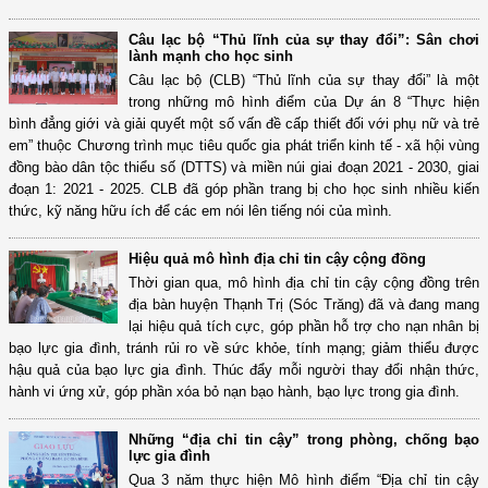
Câu lạc bộ “Thủ lĩnh của sự thay đổi”: Sân chơi
lành mạnh cho học sinh
Câu lạc bộ (CLB) “Thủ lĩnh của sự thay đổi” là một
trong những mô hình điểm của Dự án 8 “Thực hiện
bình đẳng giới và giải quyết một số vấn đề cấp thiết đối với phụ nữ và trẻ
em” thuộc Chương trình mục tiêu quốc gia phát triển kinh tế - xã hội vùng
đồng bào dân tộc thiểu số (DTTS) và miền núi giai đoạn 2021 - 2030, giai
đoạn 1: 2021 - 2025. CLB đã góp phần trang bị cho học sinh nhiều kiến
thức, kỹ năng hữu ích để các em nói lên tiếng nói của mình.
Hiệu quả mô hình địa chỉ tin cậy cộng đồng
Thời gian qua, mô hình địa chỉ tin cậy cộng đồng trên
địa bàn huyện Thạnh Trị (Sóc Trăng) đã và đang mang
lại hiệu quả tích cực, góp phần hỗ trợ cho nạn nhân bị
bạo lực gia đình, tránh rủi ro về sức khỏe, tính mạng; giảm thiểu được
hậu quả của bạo lực gia đình. Thúc đẩy mỗi người thay đổi nhận thức,
hành vi ứng xử, góp phần xóa bỏ nạn bạo hành, bạo lực trong gia đình.
Những “địa chỉ tin cậy” trong phòng, chống bạo
lực gia đình
Qua 3 năm thực hiện Mô hình điểm “Địa chỉ tin cậy