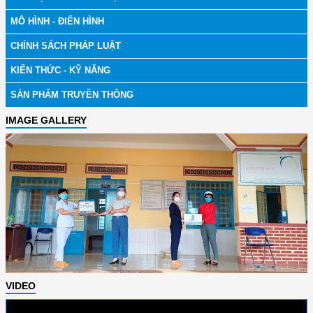
MÔ HÌNH - ĐIỂN HÌNH
CHÍNH SÁCH PHÁP LUẬT
KIẾN THỨC - KỸ NĂNG
SẢN PHẨM TRUYỀN THÔNG
IMAGE GALLERY
VIDEO