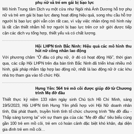
và Chương trình Đồng hành cùng phụ nữ biên cương.
Tìm giải pháp nhân rộng mô hình một cửa hỗ trợ
phụ nữ và trẻ em gái bị bạo lực
Mô hình Trung tâm Dịch vụ một cửa như Ngôi nhà Ánh Dương hỗ trợ phụ
nữ và trẻ em gái bị bạo lực đang hoạt động hiệu quả, song nhu cầu hỗ trợ
người bị bạo lực giới vẫn còn rất cao, vì vậy việc nhân rộng mô hình này
là rất cần thiết nhằm hỗ trợ người bị bạo lực trên cơ sở giới được tiếp
cận các dịch vụ tổng hợp, thiết yếu và có chất lượng.
Hội LHPN tỉnh Bắc Ninh: Hiệu quả các mô hình thu
hút nữ công nhân lao động
Với phương châm “Ở đâu có phụ nữ, ở đó có hoạt động Hội”, thời gian
qua, các cấp Hội LHPN trên địa bàn tỉnh Bắc Ninh đã triển khai nhiều mô
hình, giải pháp nhằm tập hợp lao động nữ, nhất là lao động nữ ở các khu
nhà trọ tham gia vào tổ chức Hội.
Hưng Yên: 564 trẻ mồ côi được giúp đỡ từ Chương
trình Mẹ đỡ đầu
Thiết thực kỷ niệm 133 năm ngày sinh Chủ tịch Hồ Chí Minh, sáng
19/5/2023, Hội LHPN tỉnh Hưng Yên phối hợp với Hội Nữ doanh nhân
tỉnh, Đài phát thanh, truyền hình tỉnh tổ chức chương trình “Mẹ đỡ đầu -