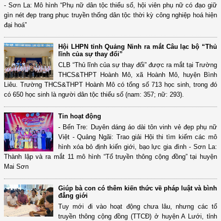
- Sơn La: Mô hình “Phụ nữ dân tộc thiểu số, hội viên phụ nữ có đạo giữ
gìn nét đẹp trang phục truyền thống dân tộc thời kỳ công nghiệp hoá hiện
đại hoá”
Hội LHPN tỉnh Quảng Ninh ra mắt Câu lạc bộ “Thủ
lĩnh của sự thay đổi”
CLB “Thủ lĩnh của sự thay đổi” được ra mắt tại Trường
THCS&THPT Hoành Mô, xã Hoành Mô, huyện Bình
Liêu. Trường THCS&THPT Hoành Mô có tổng số 713 học sinh, trong đó
có 650 học sinh là người dân tộc thiểu số (nam: 357; nữ: 293).
Tin hoạt động
- Bến Tre: Duyên dáng áo dài tôn vinh vẻ đẹp phụ nữ
Việt - Quảng Ngãi: Trao giải Hội thi tìm kiếm các mô
hình xóa bỏ định kiến giới, bạo lực gia đình - Sơn La:
Thành lập và ra mắt 11 mô hình “Tổ truyền thông cộng đồng” tại huyện
Mai Sơn
Giúp bà con có thêm kiến thức về pháp luật và bình
đẳng giới
Tuy mới đi vào hoạt động chưa lâu, nhưng các tổ
truyền thông cộng đồng (TTCĐ) ở huyện A Lưới, tỉnh