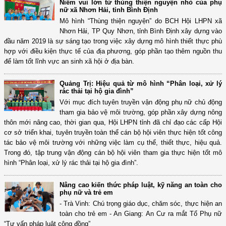
Niềm vui lớn từ thùng thiện nguyện nhỏ của phụ
nữ xã Nhơn Hải, tỉnh Bình Định
Mô hình “Thùng thiện nguyện” do BCH Hội LHPN xã
Nhơn Hải, TP Quy Nhơn, tỉnh Bình Định xây dựng vào
đầu năm 2019 là sự sáng tạo trong việc xây dựng mô hình thiết thực phù
hợp với điều kiện thực tế của địa phương, góp phần tạo thêm nguồn thu
để làm tốt lĩnh vực an sinh xã hội ở địa bàn.
Quảng Trị: Hiệu quả từ mô hình “Phân loại, xử lý
rác thải tại hộ gia đình”
Với mục đích tuyên truyền vận động phụ nữ chủ động
tham gia bảo vệ môi trường, góp phần xây dựng nông
thôn mới nâng cao, thời gian qua, Hội LHPN tỉnh đã chỉ đạo các cấp Hội
cơ sở triển khai, tuyên truyền toàn thể cán bộ hội viên thực hiện tốt công
tác bảo vệ môi trường với những việc làm cụ thể, thiết thực, hiệu quả.
Trong đó, tập trung vận động cán bộ hội viên tham gia thực hiện tốt mô
hình “Phân loại, xử lý rác thải tại hộ gia đình”.
Nâng cao kiến thức pháp luật, kỹ năng an toàn cho
phụ nữ và trẻ em
- Trà Vinh: Chú trọng giáo dục, chăm sóc, thực hiện an
toàn cho trẻ em - An Giang: An Cư ra mắt Tổ Phụ nữ
“Tư vấn pháp luật cộng đồng”