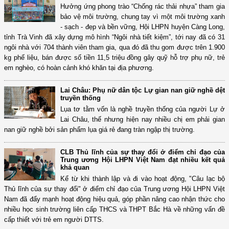
Hưởng ứng phong trào “Chống rác thải nhựa” tham gia
bảo vệ môi trường, chung tay vì một môi trường xanh
- sạch - đẹp và bền vững, Hội LHPN huyện Càng Long,
tỉnh Trà Vinh đã xây dựng mô hình “Ngôi nhà tiết kiệm”, tới nay đã có 31
ngôi nhà với 704 thành viên tham gia, qua đó đã thu gom được trên 1.900
kg phế liệu, bán được số tiền 11,5 triệu đồng gây quỹ hỗ trợ phụ nữ, trẻ
em nghèo, có hoàn cảnh khó khăn tại địa phương.
Lai Châu: Phụ nữ dân tộc Lự gian nan giữ nghề dệt
truyền thống
Lụa tơ tằm vốn là nghề truyền thống của người Lự ở
Lai Châu, thế nhưng hiện nay nhiều chị em phải gian
nan giữ nghề bởi sản phẩm lụa giá rẻ đang tràn ngập thị trường.
CLB Thủ lĩnh của sự thay đổi ở điểm chỉ đạo của
Trung ương Hội LHPN Việt Nam đạt nhiều kết quả
khả quan
Kể từ khi thành lập và đi vào hoạt động, "Câu lạc bộ
Thủ lĩnh của sự thay đổi" ở điểm chỉ đạo của Trung ương Hội LHPN Việt
Nam đã đẩy mạnh hoạt động hiệu quả, góp phần nâng cao nhận thức cho
nhiều học sinh trường liên cấp THCS và THPT Bắc Hà về những vấn đề
cấp thiết với trẻ em người DTTS.