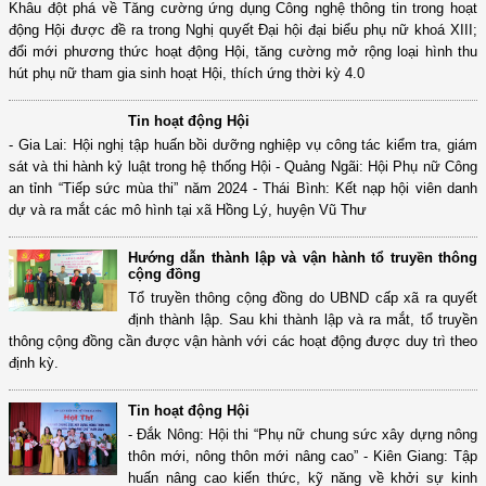
Khâu đột phá về Tăng cường ứng dụng Công nghệ thông tin trong hoạt
động Hội được đề ra trong Nghị quyết Đại hội đại biểu phụ nữ khoá XIII;
đổi mới phương thức hoạt động Hội, tăng cường mở rộng loại hình thu
hút phụ nữ tham gia sinh hoạt Hội, thích ứng thời kỳ 4.0
Tin hoạt động Hội
- Gia Lai: Hội nghị tập huấn bồi dưỡng nghiệp vụ công tác kiểm tra, giám
sát và thi hành kỷ luật trong hệ thống Hội - Quảng Ngãi: Hội Phụ nữ Công
an tỉnh “Tiếp sức mùa thi” năm 2024 - Thái Bình: Kết nạp hội viên danh
dự và ra mắt các mô hình tại xã Hồng Lý, huyện Vũ Thư
Hướng dẫn thành lập và vận hành tổ truyền thông
cộng đồng
Tổ truyền thông cộng đồng do UBND cấp xã ra quyết
định thành lập. Sau khi thành lập và ra mắt, tổ truyền
thông cộng đồng cần được vận hành với các hoạt động được duy trì theo
định kỳ.
Tin hoạt động Hội
- Đắk Nông: Hội thi “Phụ nữ chung sức xây dựng nông
thôn mới, nông thôn mới nâng cao” - Kiên Giang: Tập
huấn nâng cao kiến thức, kỹ năng về khởi sự kinh