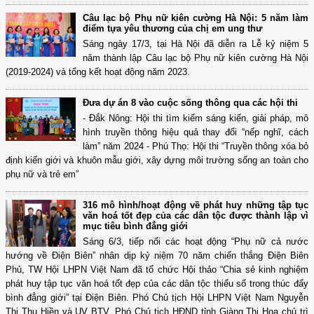
Câu lạc bộ Phụ nữ kiên cường Hà Nội: 5 năm làm
điểm tựa yêu thương của chị em ung thư
Sáng ngày 17/3, tại Hà Nội đã diễn ra Lễ kỷ niệm 5
năm thành lập Câu lạc bộ Phụ nữ kiên cường Hà Nội
(2019-2024) và tổng kết hoạt động năm 2023.
Đưa dự án 8 vào cuộc sống thông qua các hội thi
- Đắk Nông: Hội thi tìm kiếm sáng kiến, giải pháp, mô
hình truyền thông hiệu quả thay đổi “nếp nghĩ, cách
làm” năm 2024 - Phú Thọ: Hội thi “Truyền thông xóa bỏ
định kiến giới và khuôn mẫu giới, xây dựng môi trường sống an toàn cho
phụ nữ và trẻ em”
316 mô hình/hoạt động về phát huy những tập tục
văn hoá tốt đẹp của các dân tộc được thành lập vì
mục tiêu bình đẳng giới
Sáng 6/3, tiếp nối các hoạt động “Phụ nữ cả nước
hướng về Điện Biên” nhân dịp kỷ niệm 70 năm chiến thắng Điện Biên
Phủ, TW Hội LHPN Việt Nam đã tổ chức Hội thảo “Chia sẻ kinh nghiệm
phát huy tập tục văn hoá tốt đẹp của các dân tộc thiểu số trong thúc đẩy
bình đẳng giới” tại Điện Biên. Phó Chủ tịch Hội LHPN Việt Nam Nguyễn
Thị Thu Hiền và UV BTV, Phó Chủ tịch HĐND tỉnh Giàng Thị Hoa chủ trì