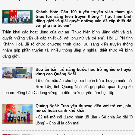
Khánh Hoà: Gần 100 tuyên truyền viên tham gia
Giao lưu sáng kiến truyền thông “Thực hiện bình
đẳng giới và giải quyết những vấn đề cấp thiết đối
với phụ nữ trẻ em"
Triển khai các hoạt động của dự án “Thực hiện bình đẳng giới và giải
quyết những vấn đề cấp thiết đối với phụ nữ và trẻ em”, Hội LHPN tỉnh
Khánh Hoà đã tổ chức chương trình giao lưu sáng kiến truyền thông
nhằm góp phần truyền tải nhiều thông điệp ý nghĩa, thiết thực về bình
đẳng giới.
Bữa ăn bán trú nâng bước học trò nghèo ở huyện
vùng cao Quảng Ngãi
Tổ chức nấu ăn cho học sinh bán trú ở huyện miền núi
Sơn Tây, tỉnh Quảng Ngãi đã góp phần quan trọng để
con em đồng bào Cadong vững tin đến trường, yên tâm học tập.
Quảng Ngãi: Trao yêu thương đến với trẻ em, phụ
nữ có hoàn cảnh khó khăn
- 62 trẻ mồ côi được nhận đỡ đầu - Sẻ chia Áo dài “0
đồng” - Cho đi là còn mãi