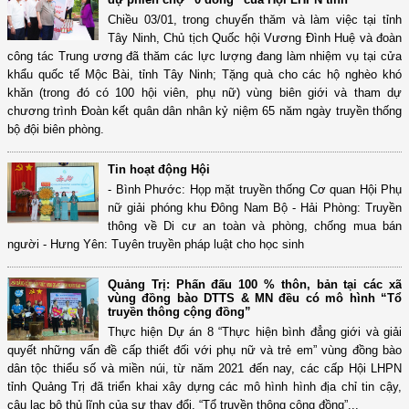
Chiều 03/01, trong chuyến thăm và làm việc tại tỉnh
Tây Ninh, Chủ tịch Quốc hội Vương Đình Huệ và đoàn
công tác Trung ương đã thăm các lực lượng đang làm nhiệm vụ tại cửa
khẩu quốc tế Mộc Bài, tỉnh Tây Ninh; Tặng quà cho các hộ nghèo khó
khăn (trong đó có 100 hội viên, phụ nữ) vùng biên giới và tham dự
chương trình Đoàn kết quân dân nhân kỷ niệm 65 năm ngày truyền thống
bộ đội biên phòng.
Tin hoạt động Hội
- Bình Phước: Họp mặt truyền thống Cơ quan Hội Phụ
nữ giải phóng khu Đông Nam Bộ - Hải Phòng: Truyền
thông về Di cư an toàn và phòng, chống mua bán
người - Hưng Yên: Tuyên truyền pháp luật cho học sinh
Quảng Trị: Phấn đấu 100 % thôn, bản tại các xã
vùng đồng bào DTTS & MN đều có mô hình “Tổ
truyền thông cộng đồng”
Thực hiện Dự án 8 “Thực hiện bình đẳng giới và giải
quyết những vấn đề cấp thiết đối với phụ nữ và trẻ em” vùng đồng bào
dân tộc thiểu số và miền núi, từ năm 2021 đến nay, các cấp Hội LHPN
tỉnh Quảng Trị đã triển khai xây dựng các mô hình hình địa chỉ tin cậy,
câu lạc bộ thủ lĩnh của sự thay đổi, “Tổ truyền thông cộng đồng”...