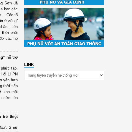
ng Sơn đã
địa bàn các
òa… Các tổ
ăn 0 đồng”
phẩm, tiền
thời phối
 đỡ các hộ
g” hỗ trợ
LINK
 phức tạp,
, Hội LHPN
chuyển hơn
 thời tiếp
ệ sinh môi
ân sớm ổn
trẻ thiệt
đầu”, 2 nữ