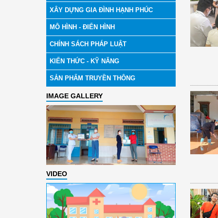
XÂY DỰNG GIA ĐÌNH HẠNH PHÚC
MÔ HÌNH - ĐIỂN HÌNH
CHÍNH SÁCH PHÁP LUẬT
KIẾN THỨC - KỸ NĂNG
SẢN PHẨM TRUYỀN THÔNG
IMAGE GALLERY
VIDEO