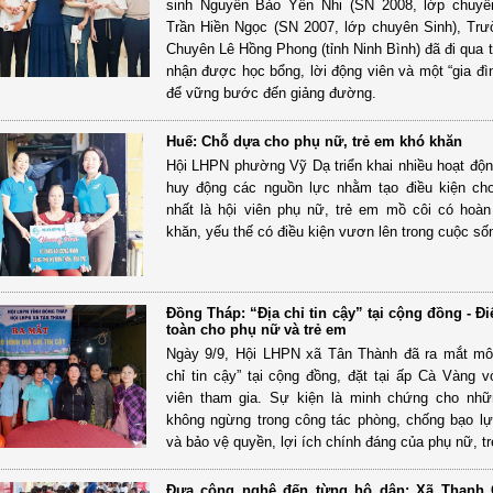
sinh Nguyễn Bảo Yến Nhi (SN 2008, lớp chuyê
Trần Hiền Ngọc (SN 2007, lớp chuyên Sinh), T
Chuyên Lê Hồng Phong (tỉnh Ninh Bình) đã đi qua t
nhận được học bổng, lời động viên và một “gia đìn
để vững bước đến giảng đường.
Huế: Chỗ dựa cho phụ nữ, trẻ em khó khăn
Hội LHPN phường Vỹ Dạ triển khai nhiều hoạt độn
huy động các nguồn lực nhằm tạo điều kiện cho
nhất là hội viên phụ nữ, trẻ em mồ côi có hoà
khăn, yếu thế có điều kiện vươn lên trong cuộc số
Đồng Tháp: “Địa chỉ tin cậy” tại cộng đồng - Đ
toàn cho phụ nữ và trẻ em
Ngày 9/9, Hội LHPN xã Tân Thành đã ra mắt mô
chỉ tin cậy” tại cộng đồng, đặt tại ấp Cà Vàng v
viên tham gia. Sự kiện là minh chứng cho nhữ
không ngừng trong công tác phòng, chống bạo lự
và bảo vệ quyền, lợi ích chính đáng của phụ nữ, t
Đưa công nghệ đến từng hộ dân: Xã Thanh 