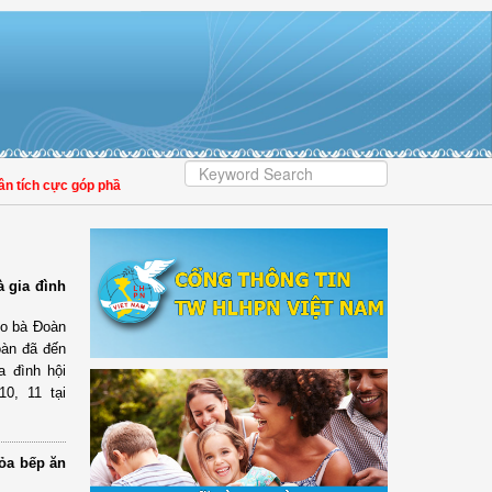
ch cực góp phần nâng cao tỷ lệ người dân tham gia bảo hiểm y tế
 gia đình
do bà Đoàn
oàn đã đến
a đình hội
10, 11 tại
tỏa bếp ăn