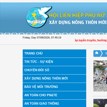
Skip to Content
Friday, Day 07/08/2026
,
07:49:20
Hội LHPN tỉnh Đồng Tháp tuyên truyền, hướng dẫn,
TRANG CHỦ
TIN TỨC - SỰ KIỆN
CHUYỂN ĐỔI SỐ
XÂY DỰNG NÔNG THÔN MỚI
BẢO VỆ MÔI TRƯỜNG
AN TOÀN CHO PN&TE
AN TOÀN GIAO THÔNG