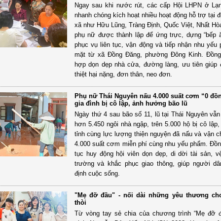
Ngay sau khi nước rút, các cấp Hội LHPN ở Lạ
nhanh chóng kích hoạt nhiều hoạt động hỗ trợ tại 
xã như Hữu Lũng, Tràng Định, Quốc Việt, Nhất H
phụ nữ được thành lập để ứng trực, dựng “bếp 
phục vụ liên tục, vận động và tiếp nhận nhu yếu 
mặt từ xã Đồng Đăng, phường Đông Kinh. Đồng 
hợp dọn dẹp nhà cửa, đường làng, ưu tiên giúp
thiệt hại nặng, đơn thân, neo đơn.
Phụ nữ Thái Nguyên nấu 4.000 suất cơm “0 đồn
gia đình bị cô lập, ảnh hưởng bão lũ
Ngày thứ 4 sau bão số 11, lũ tại Thái Nguyên vẫn
hơn 5.450 ngôi nhà ngập, trên 5.000 hộ bị cô lập
tỉnh cùng lực lượng thiện nguyện đã nấu và vận 
4.000 suất cơm miễn phí cùng nhu yếu phẩm. Đồng
tục huy động hội viên dọn dẹp, di dời tài sản, v
trường và khắc phục giao thông, giúp người d
định cuộc sống.
"Mẹ đỡ đầu" - nối dài những yêu thương cho 
thòi
Từ vòng tay sẻ chia của chương trình “Mẹ đỡ 