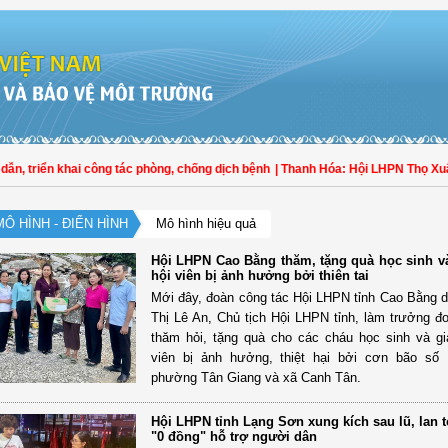
 triển khai công tác phòng, chống dịch bệnh
| Thanh Hóa: Hội LHPN Thọ Xuân tí
MÔ HÌNH - ĐIỂN HÌNH
Mô hình hiệu quả
Hội LHPN Cao Bằng thăm, tặng quà học sinh và
hội viên bị ảnh hưởng bởi thiên tai
Mới đây, đoàn công tác Hội LHPN tỉnh Cao Bằng 
Thị Lê An, Chủ tịch Hội LHPN tỉnh, làm trưởng đ
thăm hỏi, tặng quà cho các cháu học sinh và gi
viên bị ảnh hưởng, thiệt hại bởi cơn bão số 
phường Tân Giang và xã Canh Tân.
Hội LHPN tỉnh Lạng Sơn xung kích sau lũ, lan 
"0 đồng" hỗ trợ người dân