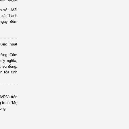
n số - Mỗi
n xã Thanh
 ngày đêm
hững hoạt
hường Cẩm
n ý nghĩa,
triệu đồng,
n tỏa tinh
HVPN) trên
 trình “Mẹ
ộng.