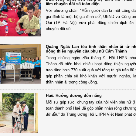
tâm chuyển đổi số toàn diện
Với phương châm “Mỗi người dân là một công dâ
gia đình là một hộ gia đình số”, UBND và Công a
Oai (TP Hà Nội) vừa phát động chiến dịch 45
chuyển đổi số.
Quảng Ngãi: Lan tỏa tinh thần nhân ái từ n
động thiện nguyện của phụ nữ Cẩm Thành
Trong những ngày đầu tháng 9, Hội LHPN p
Thành đã triển khai nhiều hoạt động thiện nguyệ
trao tặng hơn 770 suất quà với tổng trị giá trên 80 
góp phần chia sẻ khó khăn với người nghèo, la
thần nhân ái trong cộng đồng.
Huế: Hướng dương đón nắng
Mỗi sự góp sức, chung tay của hội viên phụ nữ (
toàn thành phố Huế đã góp phần nhân rộng chương
đỡ đầu” do Trung ương Hội LHPN Việt Nam phát đ