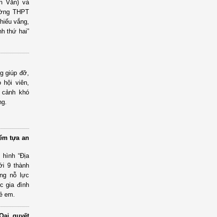
n Văn) và
rường THPT
hiếu vắng,
h thứ hai”
g giúp đỡ,
 hội viên,
n cảnh khó
ng.
iểm tựa an
 hình “Địa
ới 9 thành
ng nỗ lực
c gia đình
rẻ em.
Oai quyết