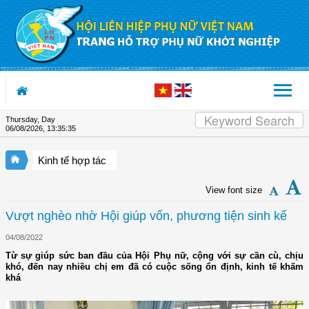
Skip to Content
Thursday, Day
06/08/2026
,
13:35:36
Kinh tế hợp tác
View font size
Vượt nghèo nhờ Hội giúp vốn, phương tiện sinh kế
04/08/2022
Từ sự giúp sức ban đầu của Hội Phụ nữ, cộng với sự cần cù, chịu
khó, đến nay nhiều chị em đã có cuộc sống ổn định, kinh tế khấm
khá