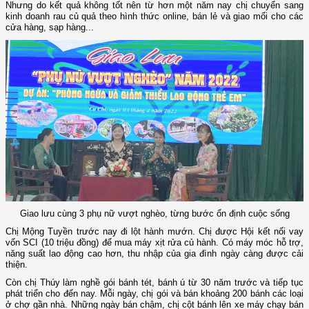
Nhưng do kết quả không tốt nên từ hơn một năm nay chị chuyển sang
kinh doanh rau củ quả theo hình thức online, bán lẻ và giao mối cho các
cửa hàng, sạp hàng...
Giao lưu cùng 3 phụ nữ vượt nghèo, từng bước ổn định cuộc sống
Chị Mộng Tuyền trước nay đi lột hành mướn. Chị được Hội kết nối vay
vốn SCI (10 triệu đồng) để mua máy xịt rửa củ hành. Có máy móc hỗ trợ,
năng suất lao động cao hơn, thu nhập của gia đình ngày càng được cải
thiện.
Còn chị Thúy làm nghề gói bánh tét, bánh ú từ 30 năm trước và tiếp tục
phát triển cho đến nay. Mỗi ngày, chị gói và bán khoảng 200 bánh các loại
ở chợ gần nhà. Những ngày bán chậm, chị cột bánh lên xe máy chạy bán