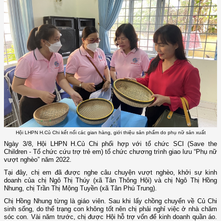
Hội LHPN H.Củ Chi kết nối các gian hàng, giới thiệu sản phẩm do phụ nữ sản xuất
Ngày 3/8, Hội LHPN H.Củ Chi phối hợp với tổ chức SCI (Save the
Children - Tổ chức cứu trợ trẻ em) tổ chức chương trình giao lưu “Phụ nữ
vượt nghèo” năm 2022.
Tại đây, chị em đã được nghe câu chuyện vượt nghèo, khởi sự kinh
doanh của chị Ngô Thị Thúy (xã Tân Thông Hội) và chị Ngô Thị Hồng
Nhung, chị Trần Thị Mộng Tuyền (xã Tân Phú Trung).
Chị Hồng Nhung từng là giáo viên. Sau khi lấy chồng chuyển về Củ Chi
sinh sống, do thể trạng con không tốt nên chị phải nghỉ việc ở nhà chăm
sóc con. Vài năm trước, chị được Hội hỗ trợ vốn để kinh doanh quần áo.