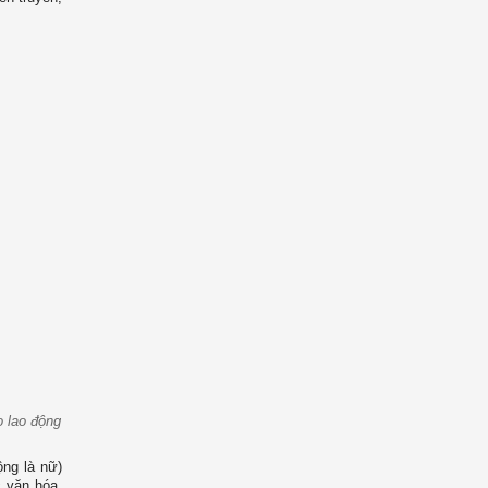
o lao động
ộng là nữ)
c văn hóa,