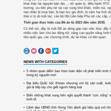
khai thác tài nguyên bản địa…; nữ quản lý, điều hành HTX, 
trường, ưu tiên phụ nữ tại các vùng khó khăn, miền núi, ng
nạn nhân bị mua bán, bị bạo lực gia đình, bị xâm hại tình 
thải vì lý do tuổi tác; cán bộ Hội Liên hiệp Phụ nữ các cấp,
Thời gian thực hiện của Đề án từ 2023 đến năm 2030.
Có thể nói, đây là một Đề án đóng góp vào việc thúc đẩy 
nhiều việc làm cho lao động nữ; nâng cao quyền năng kinh 
tiêu quốc gia, các chương trình, dự án khác có liên quan.
NEWS WITH CATEGORIES
5 nhóm quan điểm bao trùm toàn diện về phát triển kinh 
trong kỷ nguyên mới
Đại biểu Quốc hội: Khoan nhượng với tội sản xuất, buô
giả là tiếp tay cho giết người hàng loạt
Biến những khát vọng trên nghị quyết thành “sức sống” 
kinh tế
Lãnh đạo UBND tỉnh Hưng Yên đánh giá hiệu quả mô hình