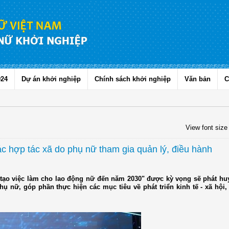
024
Dự án khởi nghiệp
Chính sách khởi nghiệp
Văn bản
C
View font size
ác hợp tác xã do phụ nữ tham gia quản lý, điều hành
 tạo việc làm cho lao động nữ đến năm 2030" được kỳ vọng sẽ phát huy
hụ nữ, góp phần thực hiện các mục tiêu về phát triển kinh tế - xã hội,