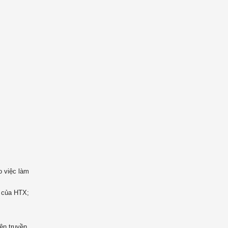
o việc làm
h của HTX;
ên truyền,