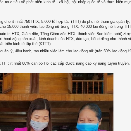
c mục tiêu về phát triển kinh tế - xã hội, hội nhập quốc tế và thực hiện mục
ng cho ít nhất 750 HTX, 5.000 tổ hợp tác (THT) do phụ nữ tham gia quản lý,
 cho 15.000 thành viên, lao động nữ trong HTX, 40.000 lao động nữ trong THT
quản trị HTX; Giám đốc, Tổng Giám đốc HTX, thành viên Ban kiểm soát) đượ
ới hoạt động sản xuất, kinh doanh của HTX; đào tạo, bồi dưỡng cho thành v
t triển kinh tế tập thể (KTTT).
quản lý, điều hành, tạo nhiều việc làm cho lao động nữ (trên 50% lao động H
 KTTT; ít nhất 80% cán bộ Hội các cấp được nâng cao kỹ năng tuyên truyền,