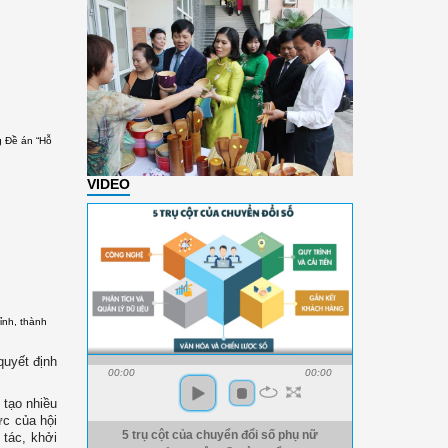
g Đề án “Hỗ
VIDEO
ỉnh, thành
quyết định
00:00
00:00
 tạo nhiều
ức của hội
5 trụ cột của chuyển đổi số phụ nữ
 tác, khởi