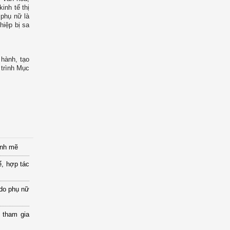
inh tế thị
 phụ nữ là
hiệp bị sa
 hành, tạo
 trình Mục
ạnh mẽ
ể, hợp tác
 do phụ nữ
 tham gia