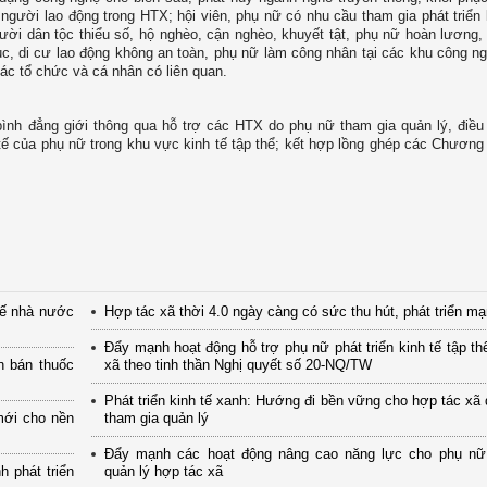
người lao động trong HTX; hội viên, phụ nữ có nhu cầu tham gia phát triển k
ười dân tộc thiểu số, hộ nghèo, cận nghèo, khuyết tật, phụ nữ hoàn lương,
dục, di cư lao động không an toàn, phụ nữ làm công nhân tại các khu công ng
 các tổ chức và cá nhân có liên quan.
bình đẳng giới thông qua hỗ trợ các HTX do phụ nữ tham gia quản lý, điều
tế của phụ nữ trong khu vực kinh tế tập thể; kết hợp lồng ghép các Chương
tế nhà nước
Hợp tác xã thời 4.0 ngày càng có sức thu hút, phát triển m
Đẩy mạnh hoạt động hỗ trợ phụ nữ phát triển kinh tế tập th
n bán thuốc
xã theo tinh thần Nghị quyết số 20-NQ/TW
Phát triển kinh tế xanh: Hướng đi bền vững cho hợp tác xã
mới cho nền
tham gia quản lý
Đẩy mạnh các hoạt động nâng cao năng lực cho phụ nữ
 phát triển
quản lý hợp tác xã