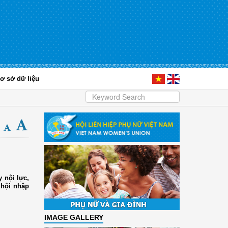
ơ sở dữ liệu
 nội lực,
 hội nhập
IMAGE GALLERY