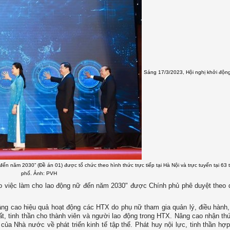
Sáng 17/3/2023, Hội nghị khởi độn
đến năm 2030” (Đề án 01) được tổ chức theo hình thức trực tiếp tại Hà Nội và trực tuyến tại 63 t
phố. Ảnh: PVH
ạo việc làm cho lao động nữ đến năm 2030" được Chính phủ phê duyệt theo 
nâng cao hiệu quả hoạt động các HTX do phụ nữ tham gia quản lý, điều hành,
ất, tinh thần cho thành viên và người lao động trong HTX. Nâng cao nhận th
của Nhà nước về phát triển kinh tế tập thể. Phát huy nội lực, tinh thần hợp