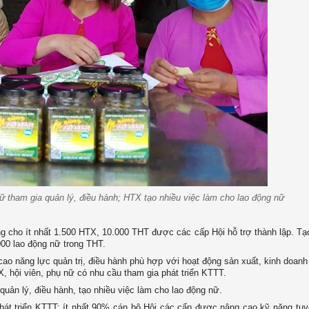
 tham gia quản lý, điều hành; HTX tạo nhiều việc làm cho lao động nữ
ng cho ít nhất 1.500 HTX, 10.000 THT được các cấp Hội hỗ trợ thành lập. Tạ
000 lao động nữ trong THT.
o năng lực quản trị, điều hành phù hợp với hoạt động sản xuất, kinh doan
, hội viên, phụ nữ có nhu cầu tham gia phát triển KTTT.
uản lý, điều hành, tạo nhiều việc làm cho lao động nữ.
hát triển KTTT; ít nhất 90% cán bộ Hội các cấp được nâng cao kỹ năng tuy