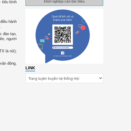
 tiêu bình
khởi nghiệp cần tìm hiểu
 điều hành
.
c đào tạo,
iên, người
TX là nữ);
 vận động,
LINK