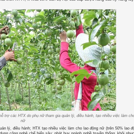
hỗ trợ các HTX do phụ nữ tham gia quản lý, điều hành, tạo nhiều việc làm ch
nữ
n lý, điều hành; HTX tạo nhiều việc làm cho lao động nữ (trên 50% lao đ
g dụng công nghệ chế biến sâu; phát huy ngành nghề truyền thống, khôi phụ