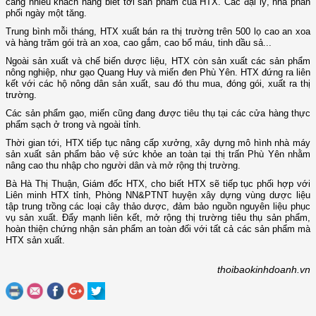
càng nhiều khách hàng biết tới sản phẩm của HTX. Các đại lý, nhà phân
phối ngày một tăng.
Trung bình mỗi tháng, HTX xuất bán ra thị trường trên 500 lọ cao an xoa
và hàng trăm gói trà an xoa, cao gắm, cao bổ máu, tinh dầu sả...
Ngoài sản xuất và chế biến dược liệu, HTX còn sản xuất các sản phẩm
nông nghiệp, như gạo Quang Huy và miến đen Phù Yên. HTX đứng ra liên
kết với các hộ nông dân sản xuất, sau đó thu mua, đóng gói, xuất ra thị
trường.
Các sản phẩm gạo, miến cũng đang được tiêu thụ tại các cửa hàng thực
phẩm sạch ở trong và ngoài tỉnh.
Thời gian tới, HTX tiếp tục nâng cấp xưởng, xây dựng mô hình nhà máy
sản xuất sản phẩm bảo vệ sức khỏe an toàn tại thị trấn Phù Yên nhằm
nâng cao thu nhập cho người dân và mở rộng thị trường.
Bà Hà Thị Thuận, Giám đốc HTX, cho biết HTX sẽ tiếp tục phối hợp với
Liên minh HTX tỉnh, Phòng NN&PTNT huyện xây dựng vùng dược liệu
tập trung trồng các loại cây thảo dược, đảm bảo nguồn nguyên liệu phục
vụ sản xuất. Đẩy mạnh liên kết, mở rộng thị trường tiêu thụ sản phẩm,
hoàn thiện chứng nhận sản phẩm an toàn đối với tất cả các sản phẩm mà
HTX sản xuất.
thoibaokinhdoanh.vn