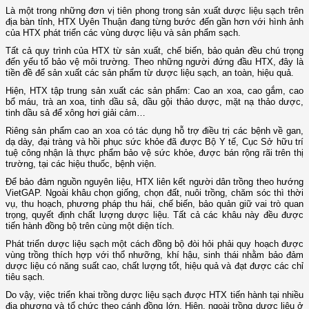
Là một trong những đơn vị tiên phong trong sản xuất dược liệu sạch trên
địa bàn tỉnh, HTX Uyên Thuận đang từng bước đến gần hơn với hình ảnh
của HTX phát triển các vùng dược liệu và sản phẩm sạch.
Tất cả quy trình của HTX từ sản xuất, chế biến, bảo quản đều chú trọng
đến yếu tố bảo vệ môi trường. Theo những người đứng đầu HTX, đây là
tiền đề để sản xuất các sản phẩm từ dược liệu sạch, an toàn, hiệu quả.
Hiện, HTX tập trung sản xuất các sản phẩm: Cao an xoa, cao gắm, cao
bổ máu, trà an xoa, tinh dầu sả, dầu gội thảo dược, mặt nạ thảo dược,
tinh dầu sả để xông hơi giải cảm…
Riêng sản phẩm cao an xoa có tác dụng hỗ trợ điều trị các bệnh về gan,
dạ dày, đại tràng và hồi phục sức khỏe đã được Bộ Y tế, Cục Sở hữu trí
tuệ công nhận là thực phẩm bảo vệ sức khỏe, được bán rộng rãi trên thị
trường, tại các hiệu thuốc, bệnh viện.
Để bảo đảm nguồn nguyên liệu, HTX liên kết người dân trồng theo hướng
VietGAP. Ngoài khâu chọn giống, chọn đất, nuôi trồng, chăm sóc thì thời
vụ, thu hoạch, phương pháp thu hái, chế biến, bảo quản giữ vai trò quan
trọng, quyết định chất lượng dược liệu. Tất cả các khâu này đều được
tiến hành đồng bộ trên cùng một diện tích.
Phát triển dược liệu sạch một cách đồng bộ đòi hỏi phải quy hoạch được
vùng trồng thích hợp với thổ nhưỡng, khí hậu, sinh thái nhằm bảo đảm
dược liệu có năng suất cao, chất lượng tốt, hiệu quả và đạt được các chỉ
tiêu sạch.
Do vậy, việc triển khai trồng dược liệu sạch được HTX tiến hành tại nhiều
địa phương và tổ chức theo cánh đồng lớn. Hiện, ngoài trồng dược liệu ở