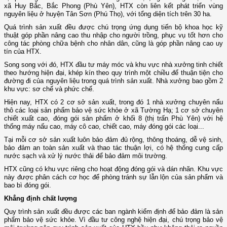
xã Huy Bắc, Bắc Phong (Phù Yên), HTX còn liên kết phát triển vùng
nguyên liệu ở huyện Tân Sơn (Phú Thọ), với tổng diện tích trên 30 ha.
Quá trình sản xuất đều được chú trọng ứng dụng tiến bộ khoa học kỹ
thuật góp phần nâng cao thu nhập cho người trồng, phục vụ tốt hơn cho
công tác phòng chữa bệnh cho nhân dân, cũng là góp phần nâng cao uy
tín của HTX.
Song song với đó, HTX đầu tư máy móc và khu vực nhà xưởng tinh chiết
theo hướng hiện đại, khép kín theo quy trình một chiều để thuận tiện cho
đường đi của nguyên liệu trong quá trình sản xuất. Nhà xưởng bao gồm 2
khu vực: sơ chế và phức chế.
Hiện nay, HTX có 2 cơ sở sản xuất, trong đó 1 nhà xưởng chuyên nấu
thô các loại sản phẩm bảo vệ sức khỏe ở xã Tường Hạ; 1 cơ sở chuyên
chiết xuất cao, đóng gói sản phẩm ở khối 8 (thị trấn Phù Yên) với hệ
thống máy nấu cao, máy cô cao, chiết cao, máy đóng gói các loại...
Tại mỗi cơ sở sản xuất luôn bảo đảm đủ rộng, thông thoáng, dễ vệ sinh,
bảo đảm an toàn sản xuất và thao tác thuận lợi, có hệ thống cung cấp
nước sạch và xử lý nước thải để bảo đảm môi trường.
HTX cũng có khu vực riêng cho hoạt động đóng gói và dán nhãn. Khu vực
này được phân cách cơ học để phòng tránh sự lẫn lộn của sản phẩm và
bao bì đóng gói.
Khẳng định chất lượng
Quy trình sản xuất đều được các ban ngành kiểm định để bảo đảm là sản
phẩm bảo vệ sức khỏe. Vì đầu tư công nghệ hiện đại, chú trọng bảo vệ