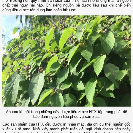
môi trường nên quy trình sản xuất của HTX hầu như không thải ra nguồn
chất thải nguy hại nào. Chỉ riêng nguồn bã dược liệu sau khi chế biến
cũng đều được tận dụng làm phân hữu cơ.
An xoa là một trong những cây dược liệu được HTX tập trung phát để
bảo đảm nguyên liệu phục vụ sản xuất
Các sản phẩm của HTX đều được in nhãn mác, địa chỉ cụ thể, nguồn gốc
xuất xứ rõ ràng. Nhờ đẩy mạnh phát triển đội ngũ kinh doanh nên ngày