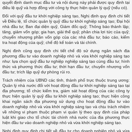
quyết định danh mục đầu tư và nội dung này phải được quy định tại
điều lệ quỹ và hợp đồng với công ty thực hiện quản lý quỹ (nếu có).
Đối với quỹ đầu tư khởi nghiệp sáng tạo, Nghị định quy định chi tiết
về Điều lệ, tổ chức quản lý quỹ đầu tư khởi nghiệp sáng tạo; Đại hội
nhà đầu tư; Ban đại diện quỹ, Giám đốc quỹ; Thông báo thành lập;
tăng, giảm vốn góp; gia hạn, giải thể quỹ; phân chia lợi tức của quỹ;
chuyển nhượng phần vốn góp của các nhà đầu tư; báo cáo, kiểm
tra hoạt động của quỹ; chế độ kế toán và tài chính.
Nghị định cũng quy định chi tiết chế độ sử dụng ngân sách địa
phương đầu tư vào doanh nghiệp nhỏ và vừa khởi nghiệp sáng tạo
như: lựa chọn quỹ đầu tư nghiệp nghiệp sáng tạo cùng đầu tư; hình
thức và phương thức đầu tư; thời hạn đầu tư; chuyển nhượng vốn
đầu tư; trích lập quỹ dự phòng rủi ro.
Trách nhiệm của UBND các tỉnh, thành phố trực thuộc trung ương:
Quản lý nhà nước đối với hoạt động đầu tư khởi nghiệp sáng tạo tại
địa phương; tổ chức kiểm tra, giám sát hoạt động của các công ty
thực hiện quản lý quỹ đầu tư khởi nghiệp sáng tạo; thực hiện công
khai ngân sách địa phương sử dụng cho hoạt động đầu tư vào
doanh nghiệp nhỏ và vừa khởi nghiệp sáng tạo và chịu trách nhiệm
về những vi phạm thuộc phạm vi quản lý theo quy định của pháp
luật khi giao cho tổ chức tài chính nhà nước của địa phương thực
hiện đầu tư vào doanh nghiệp nhỏ và vừa khởi nghiệp sáng tạo.
Nghị định quy định chi tiết về đầu tư cho doanh nghiệp nhỏ và vừa