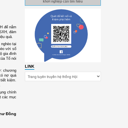
khởi nghiệp cần tìm hiểu
XH để nắm
 CSXH, đảm
iệu quả.
 nghèo tại
èo với số
ộ gia đình
của Tổ nói
LINK
ư: chương
 có nợ quá
tiết kiệm.
.
dụng chính
ốt các mục
hư Đồng