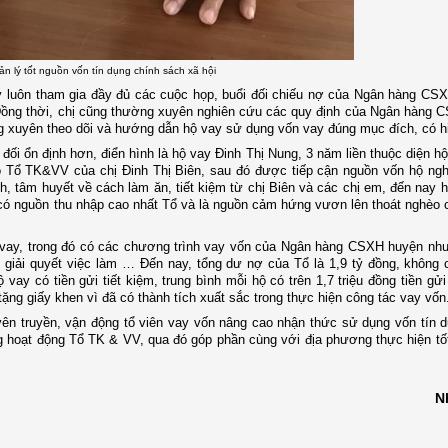
ản lý tốt nguồn vốn tín dụng chính sách xã hội
 luôn tham gia đầy đủ các cuộc họp, buổi đối chiếu nợ của Ngân hàng CS
 Đồng thời, chị cũng thường xuyên nghiên cứu các quy định của Ngân hàng
ng xuyên theo dõi và hướng dẫn hộ vay sử dụng vốn vay đúng mục đích, có h
ối ổn định hơn, điển hình là hộ vay Đinh Thị Nung, 3 năm liền thuộc diện hộ
 Tổ TK&VV của chị Đinh Thị Biên, sau đó được tiếp cận nguồn vốn hộ ngh
h, tâm huyết về cách làm ăn, tiết kiệm từ chị Biên và các chị em, đến nay h
 có nguồn thu nhập cao nhất Tổ và là nguồn cảm hứng vươn lên thoát nghèo 
ộ vay, trong đó có các chương trình vay vốn của Ngân hàng CSXH huyện nh
; giải quyết việc làm … Đến nay, tổng dư nợ của Tổ là 1,9 tỷ đồng, không
vay có tiền gửi tiết kiệm, trung bình mỗi hộ có trên 1,7 triệu đồng tiền gửi 
g giấy khen vì đã có thành tích xuất sắc trong thực hiện công tác vay vốn
uyên truyền, vận động tổ viên vay vốn nâng cao nhận thức sử dụng vốn tín 
ng hoạt động Tổ TK & VV, qua đó góp phần cùng với địa phương thực hiện t
N