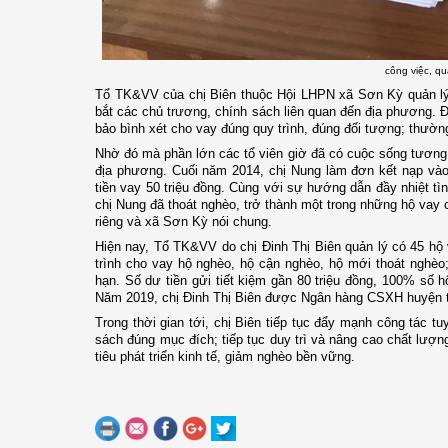
công việc, qu
Tổ TK&VV của chị Biên thuộc Hội LHPN xã Sơn Kỳ quản lý
bắt các chủ trương, chính sách liên quan đến địa phương.
bảo bình xét cho vay đúng quy trình, đúng đối tượng; thườ
Nhờ đó mà phần lớn các tổ viên giờ đã có cuộc sống tương đ
địa phương. Cuối năm 2014, chị Nung làm đơn kết nạp vào
tiền vay 50 triệu đồng. Cùng với sự hướng dẫn đầy nhiệt tìn
chị Nung đã thoát nghèo, trở thành một trong những hộ vay
riêng và xã Sơn Kỳ nói chung.
Hiện nay, Tổ TK&VV do chị Đinh Thị Biên quản lý có 45 h
trình cho vay hộ nghèo, hộ cận nghèo, hộ mới thoát nghèo
hạn. Số dư tiền gửi tiết kiệm gần 80 triệu đồng, 100% số hộ 
Năm 2019, chị Đinh Thị Biên được Ngân hàng CSXH huyện tặn
Trong thời gian tới, chị Biên tiếp tục đẩy mạnh công tác t
sách đúng mục đích; tiếp tục duy trì và nâng cao chất lượ
tiêu phát triển kinh tế, giảm nghèo bền vững.