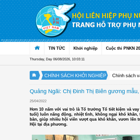
Skip to Content
TIN TỨC
Khởi nghiệp
Cuộc thi PNKN 2
Thursday, Day 06/08/2026
,
10:03:12
CHÍNH SÁCH KHỞI NGHIỆP
Chính sách v
Quảng Ngãi: Chị Đinh Thị Biên gương mẫu, 
25/04/2022
Hơn 10 năm với vai trò là Tổ trưởng Tổ tiết kiệm và v
tuổi) luôn năng động, nhiệt tình, không ngại khó khăn, 
bàn, giúp nhiều hội viên vượt qua khó khăn, vươn lên t
Hội tại địa phương.