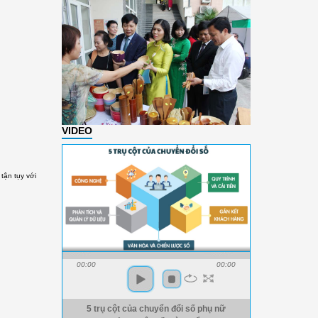
VIDEO
 tận tụy với
00:00
00:00
5 trụ cột của chuyển đổi số phụ nữ