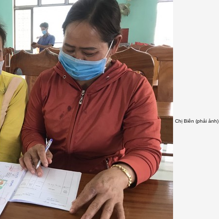
Chị Biên (phải ảnh)