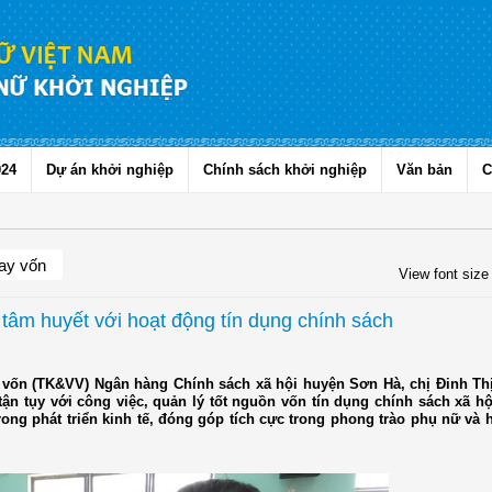
024
Dự án khởi nghiệp
Chính sách khởi nghiệp
Văn bản
C
ay vốn
View font size
tâm huyết với hoạt động tín dụng chính sách
ay vốn (TK&VV) Ngân hàng Chính sách xã hội huyện Sơn Hà, chị Đinh Thị
tận tụy với công việc, quản lý tốt nguồn vốn tín dụng chính sách xã hội
rong phát triển kinh tế, đóng góp tích cực trong phong trào phụ nữ và 