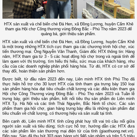
HTX sản xuất và chế biến chè Đá Hen, xã Đồng Lương, huyện Cẩm Khê
tham gia Hội chợ Công thương vùng Đông Bắc - Phú Thọ năm 2023 để
quảng bá, giới thiệu sản phẩm.
HTX sản xuất và chế biến chè Đá Hen, xã Đồng Lương, huyện Cẩm Khê
là một trong những HTX tích cực tham gia các chương trình hội chợ, xúc
tiến thương mại. Ông Nguyễn Văn Thanh, Giám đốc HTX thông tin: Hàng
năm, HTX tham gia từ 3 - 5 các hoạt động hội chợ trong và ngoài tỉnh để
làm quen với thị trường, tìm hiểu thị hiếu, sức mua của khách hàng, nhu
cầu của các doanh nghiệp phân phối hàng hóa. Từ đó, HTX có cơ sở để
thay đổi, hoàn thiện sản phẩm hơn.
Được biết, từ đầu năm 2023 đến nay, Liên minh HTX tỉnh Phú Thọ đã
thực hiện hỗ trợ cho 30 lượt HTX của tỉnh tham gia trưng bày 150 loại
sản phẩm hàng hóa đạt tiêu chuẩn chất lượng và các điều kiện tham gia
Hội chợ Công Thương vùng Đông Bắc - Phú Thọ năm 2023 và Tuần lễ
trưng bày, giới thiệu sản phẩm, kết nối tiêu thụ sản phẩm do Liên minh
HTX Tp. Hà Nội và các tỉnh Thái Nguyên, Bắc Ninh tổ chức. Các sản
phẩm tham gia hội chợ, gian hàng trưng bày đều là những sản phẩm đạt
tiêu chuẩn về chất lượng, có thương hiệu và sản xuất tại tỉnh.
Bên cạnh đó, Liên minh HTX tỉnh cũng phát huy tốt vai trò cầu nối giữa
người sản xuất và tiêu dùng; tích cực hỗ trợ, hướng dẫn các HTX đưa
các sản phẩm lên sàn thương mại điện tử của tỉnh (giaothuong.net.vn).
Đến nay, Sàn đã thu hút 303 gian hàng với 946 sản phẩm và trên 5,5 triệu