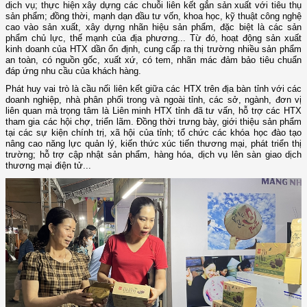
dịch vụ; thực hiện xây dựng các chuỗi liên kết gắn sản xuất với tiêu thụ
sản phẩm; đồng thời, mạnh dạn đầu tư vốn, khoa học, kỹ thuật công nghệ
cao vào sản xuất, xây dựng nhãn hiệu sản phẩm, đặc biệt là các sản
phẩm chủ lực, thế mạnh của địa phương... Từ đó, hoạt động sản xuất
kinh doanh của HTX dần ổn định, cung cấp ra thị trường nhiều sản phẩm
an toàn, có nguồn gốc, xuất xứ, có tem, nhãn mác đảm bảo tiêu chuẩn
đáp ứng nhu cầu của khách hàng.
Phát huy vai trò là cầu nối liên kết giữa các HTX trên địa bàn tỉnh với các
doanh nghiệp, nhà phân phối trong và ngoài tỉnh, các sở, ngành, đơn vị
liên quan mà trọng tâm là Liên minh HTX tỉnh đã tư vấn, hỗ trợ các HTX
tham gia các hội chợ, triển lãm. Đồng thời trưng bày, giới thiệu sản phẩm
tại các sự kiện chính trị, xã hội của tỉnh; tổ chức các khóa học đào tạo
nâng cao năng lực quản lý, kiến thức xúc tiến thương mại, phát triển thị
trường; hỗ trợ cập nhật sản phẩm, hàng hóa, dịch vụ lên sàn giao dịch
thương mại điện tử...