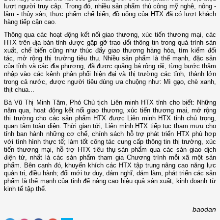
lượt người truy cập. Trong đó, nhiều sản phẩm thủ công mỹ nghệ, nông -
lâm - thủy sản, thực phẩm chế biến, đồ uống của HTX đã có lượt khách
hàng tiếp cận cao.
Thông qua các hoạt động kết nối giao thương, xúc tiến thương mại, các
HTX trên địa bàn tỉnh được gặp gỡ trao đổi thông tin trong quá trình sản
xuất, chế biến cũng như thúc đẩy giao thương hàng hóa, tìm kiếm đối
tác, mở rộng thị trường tiêu thụ. Nhiều sản phẩm là thế mạnh, đặc sản
của tỉnh và các địa phương, đã được quảng bá rộng rãi, từng bước thâm
nhập vào các kênh phân phối hiện đại và thị trường các tỉnh, thành lớn
trong cả nước, được người tiêu dùng ưa chuộng như: Mì gạo, chè xanh,
thịt chua...
Bà Vũ Thị Minh Tâm, Phó Chủ tịch Liên minh HTX tỉnh cho biết: Những
năm qua, hoạt động kết nối giao thương, xúc tiến thương mại, mở rộng
thị trường cho các sản phẩm HTX được Liên minh HTX tỉnh chú trọng,
quan tâm toàn diện. Thời gian tới, Liên minh HTX tiếp tục tham mưu cho
tỉnh ban hành những cơ chế, chính sách hỗ trợ phát triển HTX phù hợp
với tình hình thực tế; làm tốt công tác cung cấp thông tin thị trường, xúc
tiến thương mại, hỗ trợ HTX tiêu thụ sản phẩm qua các sàn giao dịch
điện tử, nhất là các sản phẩm tham gia Chương trình mỗi xã một sản
phẩm. Bên cạnh đó, khuyến khích các HTX tập trung nâng cao năng lực
quản trị, điều hành; đổi mới tư duy, dám nghĩ, dám làm, phát triển các sản
phẩm là thế mạnh của tỉnh để nâng cao hiệu quả sản xuất, kinh doanh từ
kinh tế tập thể.
baodan