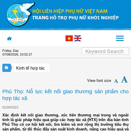
Skip to Content
Friday, Day
07/08/2026
,
10:02:27
Kinh tế hợp tác
View font size
Phú Thọ: Nỗ lực kết nối giao thương sản phẩm cho
hợp tác xã
01/09/2023
Xác định kết nối giao thương, xúc tiến thương mại trong và ngoài
tỉnh là giải pháp hiệu quả giúp các hợp tác xã (HTX) trên địa bàn tỉnh
Phú Thọ có cơ hội kết nối, tìm kiếm và mở rộng thị trường tiêu thụ
sản phẩm, từ đó thúc đẩy sản xuất kinh doanh, nâng cao hiệu quả và