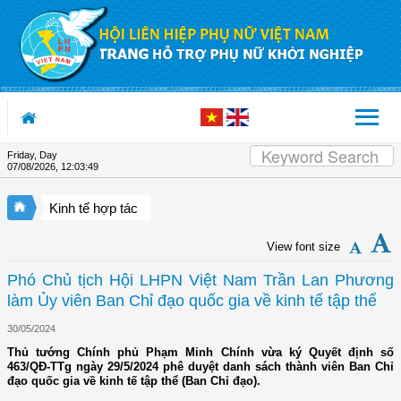
Skip to Content
Friday, Day
07/08/2026
,
12:03:50
Kinh tế hợp tác
View font size
Phó Chủ tịch Hội LHPN Việt Nam Trần Lan Phương
làm Ủy viên Ban Chỉ đạo quốc gia về kinh tế tập thể
30/05/2024
Thủ tướng Chính phủ Phạm Minh Chính vừa ký Quyết định số
463/QĐ-TTg ngày 29/5/2024 phê duyệt danh sách thành viên Ban Chỉ
đạo quốc gia về kinh tế tập thể (Ban Chỉ đạo).