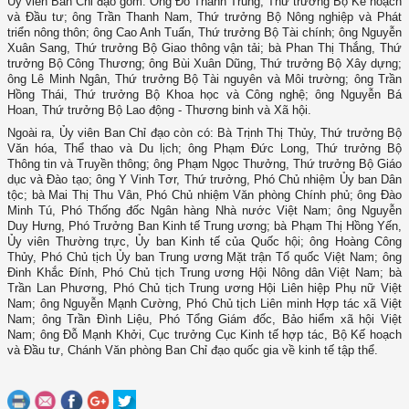
Ủy viên Ban Chỉ đạo gồm: Ông Đỗ Thành Trung, Thứ trưởng Bộ Kế hoạch
và Đầu tư; ông Trần Thanh Nam, Thứ trưởng Bộ Nông nghiệp và Phát
triển nông thôn; ông Cao Anh Tuấn, Thứ trưởng Bộ Tài chính; ông Nguyễn
Xuân Sang, Thứ trưởng Bộ Giao thông vận tải; bà Phan Thị Thắng, Thứ
trưởng Bộ Công Thương; ông Bùi Xuân Dũng, Thứ trưởng Bộ Xây dựng;
ông Lê Minh Ngân, Thứ trưởng Bộ Tài nguyên và Môi trường; ông Trần
Hồng Thái, Thứ trưởng Bộ Khoa học và Công nghệ; ông Nguyễn Bá
Hoan, Thứ trưởng Bộ Lao động - Thương binh và Xã hội.
Ngoài ra, Ủy viên Ban Chỉ đạo còn có: Bà Trịnh Thị Thủy, Thứ trưởng Bộ
Văn hóa, Thể thao và Du lịch; ông Phạm Đức Long, Thứ trưởng Bộ
Thông tin và Truyền thông; ông Phạm Ngọc Thưởng, Thứ trưởng Bộ Giáo
dục và Đào tạo; ông Y Vinh Tơr, Thứ trưởng, Phó Chủ nhiệm Ủy ban Dân
tộc; bà Mai Thị Thu Vân, Phó Chủ nhiệm Văn phòng Chính phủ; ông Đào
Minh Tú, Phó Thống đốc Ngân hàng Nhà nước Việt Nam; ông Nguyễn
Duy Hưng, Phó Trưởng Ban Kinh tế Trung ương; bà Phạm Thị Hồng Yến,
Ủy viên Thường trực, Ủy ban Kinh tế của Quốc hội; ông Hoàng Công
Thủy, Phó Chủ tịch Ủy ban Trung ương Mặt trận Tổ quốc Việt Nam; ông
Đinh Khắc Đính, Phó Chủ tịch Trung ương Hội Nông dân Việt Nam; bà
Trần Lan Phương, Phó Chủ tịch Trung ương Hội Liên hiệp Phụ nữ Việt
Nam; ông Nguyễn Mạnh Cường, Phó Chủ tịch Liên minh Hợp tác xã Việt
Nam; ông Trần Đình Liệu, Phó Tổng Giám đốc, Bảo hiểm xã hội Việt
Nam; ông Đỗ Mạnh Khởi, Cục trưởng Cục Kinh tế hợp tác, Bộ Kế hoạch
và Đầu tư, Chánh Văn phòng Ban Chỉ đạo quốc gia về kinh tế tập thể.