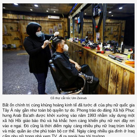
Cô thợ cắt tóc Um Zeinab
Bất ổn chính trị cùng khủng hoảng kinh tế đã tước đi của phụ nữ quốc gia
Tây Á này gần như toàn bộ quyền tự do. Phong trào do đảng Xã hội Phục
hưng Arab Ba’ath được khởi xướng vào năm 1993 nhằm xây dựng một
xã hội Hồi giáo bảo thủ và hà khắc hơn càng khiến phụ nữ nơi đây rơi
vào e ngại. Đó cũng là thời điểm ngày càng nhiều phụ nữ Iraq trùm khăn
và mặc quần áo che phủ toàn bộ cơ thể. Ngày càng nhiều gia đình ở Iraq
cấm phụ nữ trong nhà xem TV, đi ra ngoài hay tới trường.