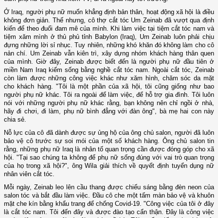
Ở Iraq, người phụ nữ muốn khẳng định bản thân, hoạt động xã hội là điều
không đơn giản. Thế nhưng, cô thợ cắt tóc Um Zeinab đã vượt qua định
kiến để theo đuổi đam mê của mình. Khi làm việc tại tiệm cắt tóc nam và
tiệm xăm mình ở thủ phủ tỉnh Babylon (Iraq), Um Zeinab luôn phải chịu
đựng những lời sỉ nhục. Tuy nhiên, những khó khăn đó không làm cho cô
nản chí. Um Zeinab vẫn kiên trì, xây dựng nhóm khách hàng thân quen
của mình. Giờ đây, Zeinab được biết đến là người phụ nữ đầu tiên ở
miền Nam Iraq kiếm sống bằng nghề cắt tóc nam. Ngoài cắt tóc, Zeinab
còn làm được những công việc khác như xăm hình, chăm sóc da mặt
cho khách hàng. "Tôi là một phần của xã hội, tôi cũng giống như bao
người phụ nữ khác. Tôi ra ngoài để làm việc, để hỗ trợ gia đình. Tôi luôn
nói với những người phụ nữ khác rằng, bạn không nên chỉ ngồi ở nhà,
hãy đi chơi, đi làm, phụ nữ bình đẳng với đàn ông", bà mẹ hai con này
chia sẻ.
Nỗ lực của cô đã dành được sự ủng hộ của ông chủ salon, người đã luôn
bảo vệ cô trước sự soi mói của một số khách hàng. Ông chủ salon tin
rằng, những phụ nữ Iraq là nhân tố quan trọng cần được đóng góp cho xã
hội. "Tại sao chúng ta không để phụ nữ sống đúng với vai trò quan trọng
của họ trong xã hội?", ông Wila giải thích về quyết định tuyển dụng nữ
nhân viên cắt tóc.
Mỗi ngày, Zeinab leo lên cầu thang được chiếu sáng bằng đèn neon của
salon tóc và bắt đầu làm việc. Đầu cô che một tấm màn bảo vệ và khuôn
mặt che kín bằng khẩu trang để chống Covid-19. "Công việc của tôi ở đây
là cắt tóc nam. Tôi đến đây và được đào tạo cẩn thận. Đây là công việc