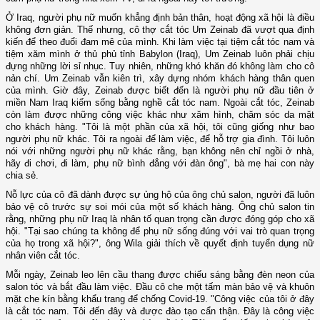
Ở Iraq, người phụ nữ muốn khẳng định bản thân, hoạt động xã hội là điều
không đơn giản. Thế nhưng, cô thợ cắt tóc Um Zeinab đã vượt qua định
kiến để theo đuổi đam mê của mình. Khi làm việc tại tiệm cắt tóc nam và
tiệm xăm mình ở thủ phủ tỉnh Babylon (Iraq), Um Zeinab luôn phải chịu
đựng những lời sỉ nhục. Tuy nhiên, những khó khăn đó không làm cho cô
nản chí. Um Zeinab vẫn kiên trì, xây dựng nhóm khách hàng thân quen
của mình. Giờ đây, Zeinab được biết đến là người phụ nữ đầu tiên ở
miền Nam Iraq kiếm sống bằng nghề cắt tóc nam. Ngoài cắt tóc, Zeinab
còn làm được những công việc khác như xăm hình, chăm sóc da mặt
cho khách hàng. "Tôi là một phần của xã hội, tôi cũng giống như bao
người phụ nữ khác. Tôi ra ngoài để làm việc, để hỗ trợ gia đình. Tôi luôn
nói với những người phụ nữ khác rằng, bạn không nên chỉ ngồi ở nhà,
hãy đi chơi, đi làm, phụ nữ bình đẳng với đàn ông", bà mẹ hai con này
chia sẻ.
Nỗ lực của cô đã dành được sự ủng hộ của ông chủ salon, người đã luôn
bảo vệ cô trước sự soi mói của một số khách hàng. Ông chủ salon tin
rằng, những phụ nữ Iraq là nhân tố quan trọng cần được đóng góp cho xã
hội. "Tại sao chúng ta không để phụ nữ sống đúng với vai trò quan trọng
của họ trong xã hội?", ông Wila giải thích về quyết định tuyển dụng nữ
nhân viên cắt tóc.
Mỗi ngày, Zeinab leo lên cầu thang được chiếu sáng bằng đèn neon của
salon tóc và bắt đầu làm việc. Đầu cô che một tấm màn bảo vệ và khuôn
mặt che kín bằng khẩu trang để chống Covid-19. "Công việc của tôi ở đây
là cắt tóc nam. Tôi đến đây và được đào tạo cẩn thận. Đây là công việc