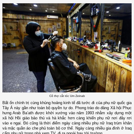
Cô thợ cắt tóc Um Zeinab
Bất ổn chính trị cùng khủng hoảng kinh tế đã tước đi của phụ nữ quốc gia
Tây Á này gần như toàn bộ quyền tự do. Phong trào do đảng Xã hội Phục
hưng Arab Ba’ath được khởi xướng vào năm 1993 nhằm xây dựng một
xã hội Hồi giáo bảo thủ và hà khắc hơn càng khiến phụ nữ nơi đây rơi
vào e ngại. Đó cũng là thời điểm ngày càng nhiều phụ nữ Iraq trùm khăn
và mặc quần áo che phủ toàn bộ cơ thể. Ngày càng nhiều gia đình ở Iraq
cấm phụ nữ trong nhà xem TV, đi ra ngoài hay tới trường.